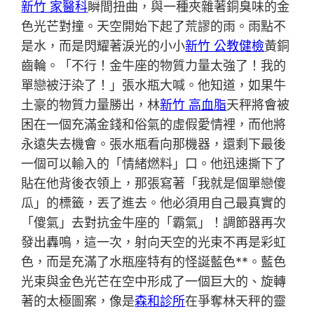
新竹 家醫科
瞬間扭曲，與一種夾雜著銅臭味的金
色光芒對撞。天空開始下起了荒謬的雨。雨點不
是水，而是閃耀著淚光的小小
新竹 公教健檢
黃銅
齒輪。「不行！金牛座的物質力量太強了！我的
單戀被汙染了！」張水瓶大喊。他知道，如果牛
土豪的物質力量勝出，林
新竹 高血脂
天秤將會被
困在一個充滿金錢和俗氣的虛假愛情裡，而他將
永遠失去機會。張水瓶看向那機器，還剩下最後
一個可以輸入的「情緒燃料」口。他迅速撕下了
貼在他背後衣領上，那張寫著「我就是個單戀傻
瓜」的標籤，丟了進去。他必須用自己最真實的
「傻氣」去對抗金牛座的「霸氣」！調節器再次
發出轟鳴，這一次，射向天空的光束不再是彩虹
色，而是充滿了水瓶座特有的怪誕藍色**。藍色
光束與金色光芒在空中形成了一個巨大的、旋轉
著的太極圖案，像是
森和診所
在爭奪林天秤的靈