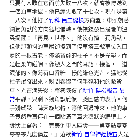
只要有人敢在它面前失敗十八次，就會被傳送到
一個泊車地獄。他已經失敗了十七次。現在是第
十八次。他打了
竹科 員工健檢
方向盤，車頭朝著
銅獨角獸的方向猛地偏轉。後視鏡發出最後的溫
柔提醒：「再見，世界。」他沒有撞上獨角獸，
但他那顫抖的車尾卻擦到了停車塔三號車位入口
處的一根古老、佈滿苔蘚的柱子。不是撞擊，而
是輕柔的碰觸，像戀人之間的耳語。接著，一道
濃郁的、像薄荷口香糖一樣的綠色光芒。猛地從
柱子爆發出來，瞬間吞噬了何手殘和他的掀背
車。光芒消失後，窄巷恢復了
新竹 健檢報告 異
常
平靜，只剩下獨角獸雕像一臉困惑的表情。何
手殘感覺一陣天旋地轉，等他回過神來，他的車
子竟然垂直停在一個貼滿了巨大獎狀的牆壁上。
獎狀上寫著：「完美倒車入庫獎——第零點零零
零零零九度偏差。」落款
新竹 自律神經檢查
人是