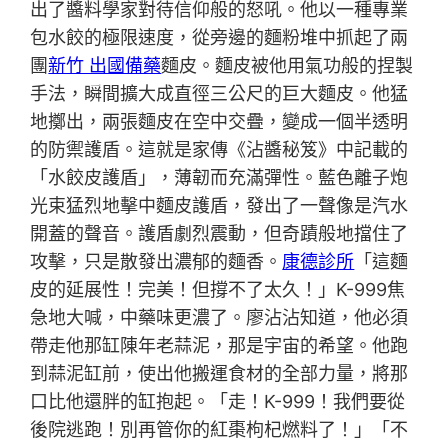
出了醬料學家對待信仰般的怒吼。他以一種專業
包水餃的極限速度，從旁邊的麵粉堆中抓起了兩
團
新竹 出國備藥
麵皮。麵皮被他用氣功般的捏製
手法，瞬間擴大成直徑三公尺的巨大麵皮。他猛
地擲出，兩張麵皮在空中交疊，變成一個半透明
的防禦護盾。這就是家傳《沾醬秘笈》中記載的
「水餃皮護盾」，薄韌而充滿彈性。藍色離子炮
光束猛烈地擊中麵皮護盾，發出了一聲像是汽水
開蓋的聲音。護盾劇烈震動，但奇蹟般地擋住了
攻擊，只是散發出濃郁的麵香。
康德診所
「這麵
皮的延展性！完美！但撐不了太久！」K-999焦
急地大喊，中藥味更濃了。廖沾沾知道，他必須
帶走他那缸陳年老蒜泥，那是宇宙的希望。他跑
到蒜泥缸前，使出他搬運食材的全部力量，將那
口比他還胖的缸抱起。「走！K-999！我們要從
後院逃跑！別再管你的紅棗枸杞燃料了！」「不