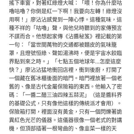
搖下車窗，對著紅綠燈大喊：「喂！你為什麼咕
嚕咕嚕？你倒是紅一下啊！我要向左轉！綠燈沒
用啊！」廖沾沾感覺到一陣心悸。這種氣味，這
種不祥的「咕嚕」聲，與他兒時聽到的家傳預言
不謀而合。他想起家傳《沾醬秘笈》裡記載的第
一句：「當世間萬物的交通都被麵皮的氣味籠
罩，且燈號恒綠、聲如湯沸時，便是宇宙水餃臨
界點到來之時。」「七點五個地球年…怎麼這麼
快？」廖沾沾猛地衝回店裡，衝到後廚，打開了
一個藏在舊冰櫃後面的暗門。暗門裡放著一個老
舊的、像是古代金屬保險箱的東西。他輸入了密
碼：「一醬二醋三油四辣五蒜泥」（這是醬料界
的基礎公式，只有像他這樣的傳統派才會用）。
保險箱打開，裡面沒有黃金，只有一個閃爍著詭
異紅色光芒的儀器。這儀器很像一個老式的對講
機，但頂部插著一根彎曲的、像韭菜一樣的天