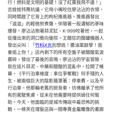
行！燃料是文明的基礎！沒了紅棗我飛不遠！」
吉娃娃特務抗議。它用小嘴咬住廖沾沾的衣領，
同時開啟了它背上的枸杞推進器。推進器發出
「滋滋」的輕微煎煮聲，伴隨著一股濃郁的蔘味
爆發。廖沾沾抱著蒜泥缸、K-999咬著他，一起
從撞出來的洞口衝向後院。王醋狂的醋罐機器人
發出尖叫：「
竹科X光
別想逃！醬油黨餘孽！我
會追上你！」店內剩下的所有空盤子被醋酸氣波
震碎，發出了最後的哀鳴。廖沾沾的宇宙冒險，
就在這片蒜泥、中藥和醋酸的混亂中，拉開了帷
幕。《平行泊車維度：車位爭奪戰》何手殘的人
生，被兩個巨大的陰影籠罩著：停車費，以及平
行泊車。他那輛老舊的掀背車，彷彿繼承了他所
有的駕駛焦慮，從未在他需要時提供過任何幫
助。今天，他面臨的是城市傳說中最恐怖的挑
戰，一條夾在理髮店與一間專賣金屬雕像的畫廊