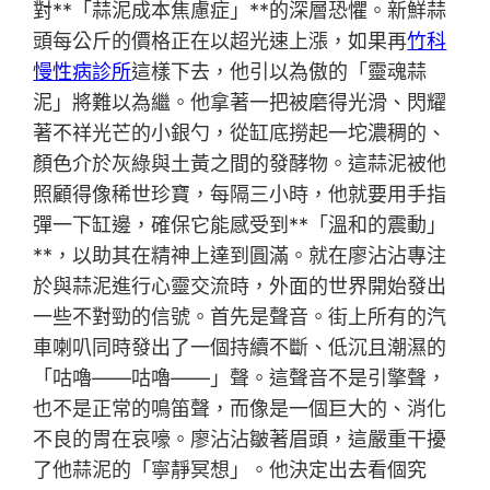
對**「蒜泥成本焦慮症」**的深層恐懼。新鮮蒜
頭每公斤的價格正在以超光速上漲，如果再
竹科
慢性病診所
這樣下去，他引以為傲的「靈魂蒜
泥」將難以為繼。他拿著一把被磨得光滑、閃耀
著不祥光芒的小銀勺，從缸底撈起一坨濃稠的、
顏色介於灰綠與土黃之間的發酵物。這蒜泥被他
照顧得像稀世珍寶，每隔三小時，他就要用手指
彈一下缸邊，確保它能感受到**「溫和的震動」
**，以助其在精神上達到圓滿。就在廖沾沾專注
於與蒜泥進行心靈交流時，外面的世界開始發出
一些不對勁的信號。首先是聲音。街上所有的汽
車喇叭同時發出了一個持續不斷、低沉且潮濕的
「咕嚕——咕嚕——」聲。這聲音不是引擎聲，
也不是正常的鳴笛聲，而像是一個巨大的、消化
不良的胃在哀嚎。廖沾沾皺著眉頭，這嚴重干擾
了他蒜泥的「寧靜冥想」。他決定出去看個究