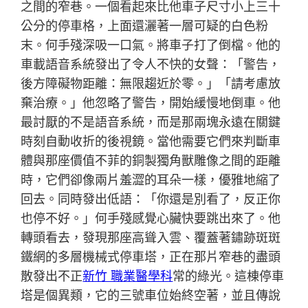
之間的窄巷。一個看起來比他車子尺寸小上三十
公分的停車格，上面還灑著一層可疑的白色粉
末。何手殘深吸一口氣。將車子打了倒檔。他的
車載語音系統發出了令人不快的女聲：「警告，
後方障礙物距離：無限趨近於零。」「請考慮放
棄治療。」他忽略了警告，開始緩慢地倒車。他
最討厭的不是語音系統，而是那兩塊永遠在關鍵
時刻自動收折的後視鏡。當他需要它們來判斷車
體與那座價值不菲的銅製獨角獸雕像之間的距離
時，它們卻像兩片羞澀的耳朵一樣，優雅地縮了
回去。同時發出低語：「你還是別看了，反正你
也停不好。」何手殘感覺心臟快要跳出來了。他
轉頭看去，發現那座高聳入雲、覆蓋著鏽跡斑斑
鐵網的多層機械式停車塔，正在那片窄巷的盡頭
散發出不正
新竹 職業醫學科
常的綠光。這棟停車
塔是個異類，它的三號車位始終空著，並且傳說