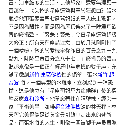
暈。泊車維度的生活，比他想象中還要無理頭一
百萬倍。《失控的星座運勢與單戀狂想曲》張水
瓶從他那張覆蓋著七層舊報紙的單人床上驚醒，
不是因為鬧鐘，而是因為屋頂傳來了一陣震耳欲
聾的廣播聲。「緊急！緊急！今日星座運勢超級
大修正！所有天秤座請注意！由於月球剛剛打了
一個噴嚏，您的戀愛機率從昨日的百分之九十九
點九，陡降至負百分之八十七！」廣播員的聲音
聽起來像是一個正在經歷中年危機的雙子座，充
滿了戲劇
新竹 東區健檢
性的絕望。張水
新竹 超
音波
瓶，一個典型的水瓶座，立刻感到一陣恐
慌，這是他患有「星座預報壓力症候群」後的標
準反應
森和診所
。他單戀著住在隔壁棟、經營一
家「平衡美學」咖啡
超音波健檢
館的林天秤。林
天秤完美得像是從黃金分割線中走出來的藝術
品。而張水瓶的人生，則像一團被獅子座暴君隨