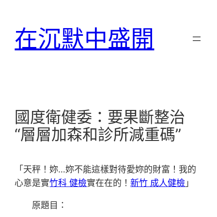
跳
至
在沉默中盛開
主
要
內
容
國度衛健委：要果斷整治
“層層加森和診所減重碼”
「天秤！妳…妳不能這樣對待愛妳的財富！我的
心意是實
竹科 健檢
實在在的！
新竹 成人健檢
」
原題目：