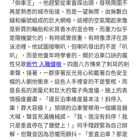
「倒車王」。他趕緊從車窗探出頭，發現周圍不
再是熟悉的城市街道，而是一望無際、由無數白
線和編號組成的巨大網格。這裡的空氣聞起來像
是新買的輪胎和劣質香水的混合物，而重力似乎
是隨機變化的，有時感覺很重，有時像漂浮在游
泳池裡。他試圖按喇叭，但喇叭發出的不是「叭
叭」，而是他童年時學會的、關於泊車口訣的魔
性兒歌
新竹 入職健檢
。四面八方傳來了刺耳的剎
車聲，接著，一群穿著反光背心和戴著白色安全
帽的人朝他衝來。這些人手裡拿的不是警棍，而
是長長的測量尺和巨大的電子角度儀，臉上的表
情極度嚴肅。「違反泊車維度基本法！斜停入
庫！罪大惡極！」領頭的泊車警察用一個擴音器
大喊，聲音充滿機械感。「我、我沒有斜停！我
只是垂直停在了牆壁上！」何手殘趕緊為自己辯
解，但聲音因為恐懼而顫抖。「垂直泊車？那是