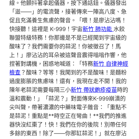
線。他顫抖著拿起儀器，按下通話鈕。儀器發出
「滋——」的電流聲，接著傳來一陣高八度、急
促且充滿養生焦慮的聲音。「喂！是廖沾沾嗎！
快接聽！這裡是 K-999！宇宙
新竹 肺功能
水餃
聯盟特級特務！你那邊是不是已經聞到宇宙級的
酸味了？我們需要你的蒜泥！你被徵召了！馬
上！」廖沾沾的耳朵被這聲音震得嗡嗡作響，他
捏著對講機，困惑地喊道：「特務
新竹 自律神經
檢查
？酸味？等等！我聞到的不是酸味！是麵粉
過度膨脹的焦慮味！還有，我現在走不開！我的
陳年老蒜泥需要每隔三小
新竹 帶狀皰疹疫苗
時的
溫和震動！」「蒜泥？」對面傳來K-999崩潰的
尖叫聲，帶著濃濃的中藥味電子雜音：「重點不
是蒜泥！重點是**時空正在彎曲！**我們的推進
器快沒紅棗了！快！我們在你的後院！別帶任何
多餘的東西！除了——你那缸蒜泥！」就在廖沾