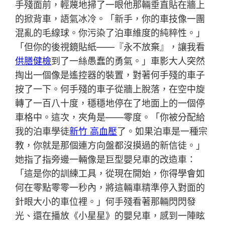
手殘面前，輕蔑地掃了一眼他那輛垂直貼在牆上
的掀背車，語氣冰冷。「新手，你的車技像一團
混亂的毛線球。你污染了泊車維度的純粹性。」
「但你的後視鏡貼紙——『永不放棄』，讓我看
供膳健檢
到了一絲愚蠢的勇氣。」車影大人突然
掏出一個像是遙控器的裝置，對著何手殘的車子
按了一下。何手殘的車子從牆上脫落，在空中旋
轉了一百八十度，穩穩地停在了地面上的一個停
車格中。這次，夾角是——零度。「你被分配給
我的泊車學徒
新竹 高血壓
了。如果泊車是一種宗
教，你就是那個連方向盤都沒摸過的新信徒。」
她指了指旁邊一輛像是巨型嬰兒車的改造車：
「這是你的訓練工具，從現在開始，你得學會如
何在零點零零一秒內，將這輛車精準停入對面的
針眼大小的車位裡。」何手殘看著那輛閃閃發
光、還在播放《小星星》的嬰兒車，感到一陣眩