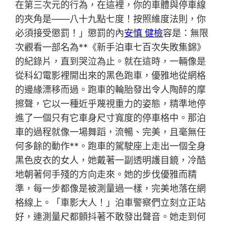
在第三次元的行為，在這裡，你的車體與停車線
的夾角是——八十九點七度！按照維度法則，你
必須接受懲罰！」懲罰的內
安慎 健檢
容是：無限
次觀看一部名為**《新手泊車七百次失敗集錦》
的紀錄片，直到哭泣為止。就在這時，一輛像是
從科幻電影裡開出來的黑色跑車，優雅地從網格
的邊緣漂移而過。跑車的輪胎發出令人陶醉的摩
擦聲，它以一種近乎蔑視重力的姿態，精準地停
進了一個只有它車身尺寸寬度的停車格中。那泊
車的過程就像一場舞蹈，流暢、完美，且毫無任
何多餘的動作**。跑車的駕駛座上走出一個全身
黑色皮衣的女人，她戴著一副透明護目鏡，冷酷
地朝著何手殘的方向走來。她的步伐優雅而精
準，每一步都像是被測量過一樣，完美地落在網
格線上。「車影大人！」泊車警察們立刻立正站
好，連測量尺都顫抖著不敢發出聲音。她走到何