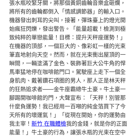
張水瓶咬緊牙關，將那個黃銅齒輪音樂盒砸爛，
將所有的齒輪都倒入「情感調節器」的輸入口。
機器發出刺耳的尖叫，接著，彈珠臺上的燈光開
始瘋狂閃爍，發出警告。「能量超載！檢測到極
致純粹的單戀能量！目標：提升天秤座運勢！」
在機器的頂部，一個巨大的、像彩虹一樣的光束
筆直地射向天空。然而，就在光束衝出屋頂的一
瞬間，一輛塗滿了金色、裝飾著巨大公牛角的悍
馬車猛地停在咖啡館門口。駕駛座上走下一個全
身肌肉、戴著鑽石項圈的男人，那人正是林天秤
的狂熱追求者——金牛座霸總牛土豪。牛土豪一
腳踢開咖啡館的門，大聲宣布：「天秤！別管那
什麼負運勢！我已經用一百噸的純金箔買下了今
天所有的壞運氣！」「從現在開始，你的運勢由
我主宰！
新竹 在職體檢
我的金錢，就是你的正面
能量！」牛土豪的行為，讓張水瓶的光束在空中