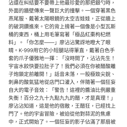
沾還在糾結要不要帶上他最珍愛的那把銀勺時，
外面的牆壁傳來一聲巨大的撞擊。一個穿著黑色
燕尾服、戴著太陽眼鏡的太空吉娃娃，正從牆上
的破洞鑽進來。它的背上揹著一個像是小型瓦斯
桶的東西，桶上用毛筆寫著「極品紅棗枸杞燃
料」。「你怎麼——」廖沾沾驚訝地瞪大了眼
睛。K-999用它的小短腿站得筆直，戴著白色手
套的爪子優雅地一揮：「沒時間了，沾沾先生！
宇宙水餃快要拉肚子了！我們必須在你被醋酸離
子炮鎖定前離開！」話音未落，一股極致尖銳、
刺鼻的酸氣猛地從店門口灌入，伴隨著一個狂妄
自大的電子音效：「警告！這裡的醬油比例嚴重
失衡！百分之九十九點九九的醋，才是真理！」
廖沾沾知道，這是他的宿敵，王醋狂，已經找上
門了。他的宇宙冒險，被迫從他對蒜泥的焦慮
中，正式開始了。一個狂妄的影子佔滿了那扇被