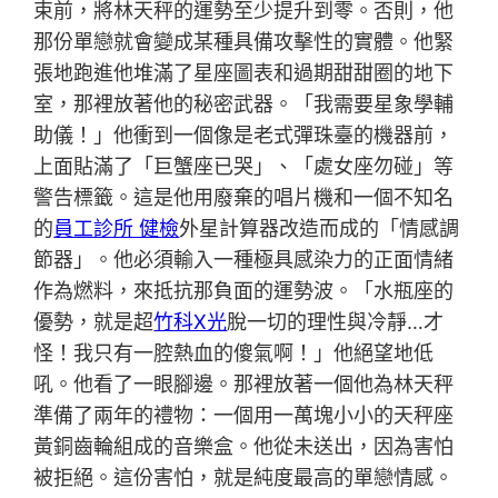
束前，將林天秤的運勢至少提升到零。否則，他
那份單戀就會變成某種具備攻擊性的實體。他緊
張地跑進他堆滿了星座圖表和過期甜甜圈的地下
室，那裡放著他的秘密武器。「我需要星象學輔
助儀！」他衝到一個像是老式彈珠臺的機器前，
上面貼滿了「巨蟹座已哭」、「處女座勿碰」等
警告標籤。這是他用廢棄的唱片機和一個不知名
的
員工診所 健檢
外星計算器改造而成的「情感調
節器」。他必須輸入一種極具感染力的正面情緒
作為燃料，來抵抗那負面的運勢波。「水瓶座的
優勢，就是超
竹科X光
脫一切的理性與冷靜…才
怪！我只有一腔熱血的傻氣啊！」他絕望地低
吼。他看了一眼腳邊。那裡放著一個他為林天秤
準備了兩年的禮物：一個用一萬塊小小的天秤座
黃銅齒輪組成的音樂盒。他從未送出，因為害怕
被拒絕。這份害怕，就是純度最高的單戀情感。