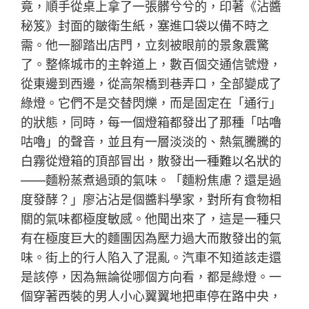
竟，順手從桌上拿了一張髒兮兮的，印著《沾醬
秘笈》封面的皺衛生紙，塞進口袋以備不時之
需。他一腳踏出店門，立刻被眼前的景象震驚
了。整條城市的主幹道上，數百個交通信號燈，
從東邊到西邊，從高架橋到巷弄口，全部變成了
綠燈。它們不是交替閃爍，而是固定在「通行」
的狀態，同時，每一個燈箱都發出了那種「咕嚕
咕嚕」的聲音，並且有一層淡淡的、熱氣騰騰的
白霧從燈箱的頂部冒出，散發出一種難以名狀的
——麵粉蒸煮過頭的氣味。「麵粉焦慮？還是過
度發酵？」廖沾沾是個醬料學家，對所有食物相
關的氣味都極度敏感。他聞出來了，這是一種只
有在極度巨大的麵團因為壓力過大而散發出的氣
味。街上的行人陷入了混亂。汽車不知道該走還
是該停，因為無論從哪個方向看，都是綠燈。一
個穿著西裝的男人小心翼翼地把車停在路中央，