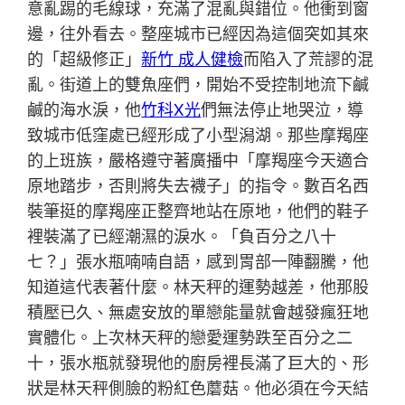
意亂踢的毛線球，充滿了混亂與錯位。他衝到窗
邊，往外看去。整座城市已經因為這個突如其來
的「超級修正」
新竹 成人健檢
而陷入了荒謬的混
亂。街道上的雙魚座們，開始不受控制地流下鹹
鹹的海水淚，他
竹科X光
們無法停止地哭泣，導
致城市低窪處已經形成了小型潟湖。那些摩羯座
的上班族，嚴格遵守著廣播中「摩羯座今天適合
原地踏步，否則將失去襪子」的指令。數百名西
裝筆挺的摩羯座正整齊地站在原地，他們的鞋子
裡裝滿了已經潮濕的淚水。「負百分之八十
七？」張水瓶喃喃自語，感到胃部一陣翻騰，他
知道這代表著什麼。林天秤的運勢越差，他那股
積壓已久、無處安放的單戀能量就會越發瘋狂地
實體化。上次林天秤的戀愛運勢跌至百分之二
十，張水瓶就發現他的廚房裡長滿了巨大的、形
狀是林天秤側臉的粉紅色蘑菇。他必須在今天結