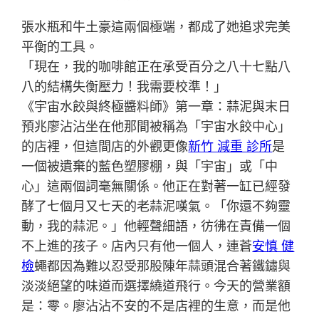
張水瓶和牛土豪這兩個極端，都成了她追求完美
平衡的工具。
「現在，我的咖啡館正在承受百分之八十七點八
八的結構失衡壓力！我需要校準！」
《宇宙水餃與終極醬料師》第一章：蒜泥與末日
預兆廖沾沾坐在他那間被稱為「宇宙水餃中心」
的店裡，但這間店的外觀更像
新竹 減重 診所
是
一個被遺棄的藍色塑膠棚，與「宇宙」或「中
心」這兩個詞毫無關係。他正在對著一缸已經發
酵了七個月又七天的老蒜泥嘆氣。「你還不夠靈
動，我的蒜泥。」他輕聲細語，彷彿在責備一個
不上進的孩子。店內只有他一個人，連蒼
安慎 健
檢
蠅都因為難以忍受那股陳年蒜頭混合著鐵鏽與
淡淡絕望的味道而選擇繞道飛行。今天的營業額
是：零。廖沾沾不安的不是店裡的生意，而是他