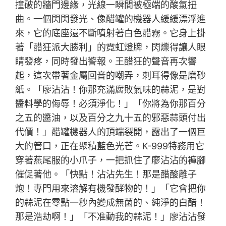
撞破的牆門邊緣，光線一瞬間被極端的酸氣扭
曲。一個閃閃發光、像醋罐的機器人緩緩漂浮進
來，它的底座還不斷噴射著白色醋霧。它身上掛
著「醋狂派大勝利」的霓虹燈牌，閃爍得讓人眼
睛發疼，同時發出警報。王醋狂的聲音再次響
起，這次帶著金屬回音的嘲弄，刺耳得像是磨砂
紙。「廖沾沾！你那充滿腐敗氣味的蒜泥，是對
醬料學的侮辱！必須淨化！」「你將為你那百分
之五的醬油，以及百分之九十五的邪惡蒜頭付出
代價！」醋罐機器人的頂端裂開，露出了一個巨
大的管口，正在聚積藍色光芒。K-999特務用它
穿著燕尾服的小爪子，一把抓住了廖沾沾的褲腳
催促著他。「快點！沾沾先生！那是醋酸離子
炮！專門用來溶解有機發酵物的！」「它會把你
的蒜泥在零點一秒內變成無菌的、純淨的白醋！
那是浩劫啊！」「不准動我的蒜泥！」廖沾沾發