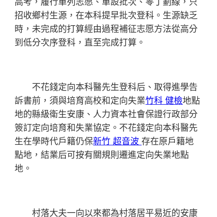
高考，履行單列志愿、單設批次、零丁劃線，只
招收鄉村生源，在本科提早批次登科。生源缺乏
時，未完成的打算經由過程補征志愿方法從高分
到低分次序登科，直至完成打算。
不花錢定向本科醫先生登科后、取得進學告
訴書前，須與培育高校和定向失業
竹科 健檢
地點
地的縣級衛生安康、人力資本社會保證行政部分
簽訂定向培育和失業協定。不花錢定向本科醫先
生在學時代戶籍仍保
新竹 超音波
存在原戶籍地
點地，結業后可按有關規則遷進定向失業地點
地。
村落大夫一向以來都為村落居平易近的安康