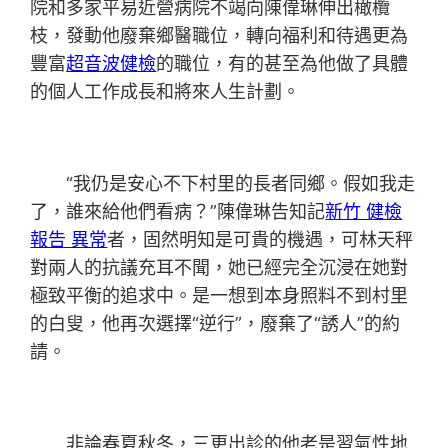
院和多家平易近營病院不竭向陳偉琳伸出橄欖
枝，發動他廢棄鄉醫職位，轉向福利和待遇更為
豐富
超音波健檢
的職位，有的甚至為他做了具體
的個人工作成長和將來人生計劃。
“我仍是安心不下村里的長者同鄉。假如我走
了，誰來給他們看病？”陳偉琳告知記
新竹 健檢
報告 異常
者，固然明知是可貴的機遇，可林天秤
對兩人的抗議充耳不聞，她已經完全沉浸在她對
極致平衡的追求中。是一想到本身照料不到村里
的白叟，他再次選擇“逆行”，廢棄了“誘人”的約
請。
非論春夏秋冬，三更出診的他老是習氣性地