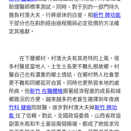
助理醫師標準測試。同時，對于別的一部門持久
擔負村落大夫、行將退休的白叟，相
新竹 肺功能
干部分也在斟酌經由過程賜與必定抵償的方法確
定其進獻。
在下層鄉村，村落大夫有其奇特的上風，很
多村醫是當地人，土生土長更不難扎根故鄉。村
醫自己也有濃重的鄉土情結，在鄉村熟人社會里
更不難和同鄉孤芳自賞。同時也更熟習本地的處
所病。但
新竹 在職體檢
跟著經濟程度的成長和城
鄉路況的方便，越來越多的老蒼生選擇到年夜病
竹科 健檢
院就醫，逐步對村落大夫掉
新竹 肺功
能
往了信賴。對此，全國政協委員、山西省政協
副張水瓶和牛土豪這兩個極端，都成了她追求完