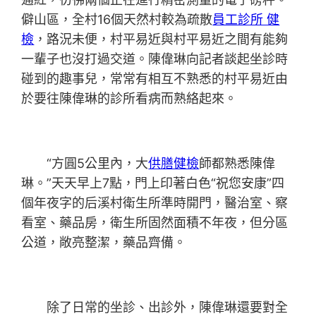
僻山區，全村16個天然村較為疏散
員工診所 健
檢
，路況未便，村平易近與村平易近之間有能夠
一輩子也沒打過交道。陳偉琳向記者談起坐診時
碰到的趣事兒，常常有相互不熟悉的村平易近由
於要往陳偉琳的診所看病而熟絡起來。
“方圓5公里內，大
供膳健檢
師都熟悉陳偉
琳。”天天早上7點，門上印著白色“祝您安康”四
個年夜字的后溪村衛生所準時開門，醫治室、察
看室、藥品房，衛生所固然面積不年夜，但分區
公道，敞亮整潔，藥品齊備。
除了日常的坐診、出診外，陳偉琳還要對全