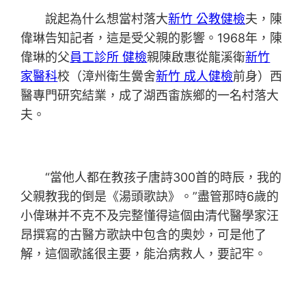
說起為什么想當村落大
新竹 公教健檢
夫，陳
偉琳告知記者，這是受父親的影響。1968年，陳
偉琳的父
員工診所 健檢
親陳啟惠從龍溪衛
新竹
家醫科
校（漳州衛生黌舍
新竹 成人健檢
前身）西
醫專門研究結業，成了湖西畬族鄉的一名村落大
夫。
“當他人都在教孩子唐詩300首的時辰，我的
父親教我的倒是《湯頭歌訣》。”盡管那時6歲的
小偉琳并不克不及完整懂得這個由清代醫學家汪
昂撰寫的古醫方歌訣中包含的奧妙，可是他了
解，這個歌謠很主要，能治病救人，要記牢。