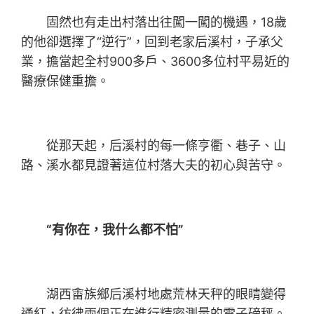
固然也有走出村落出往闖一闖的機遇，18歲
的他卻選擇了“逆行”，回到老家后溪村，子承父
業，擔當起全村900多戶、3600多位村平易近的
醫療保健重擔。
從那天起，后溪村的每一條亨衢、巷子、山
路、溪水都見證著這位村落大夫的初心與苦守。
“有你在，我什么都不怕”
湖西畬族鄉后溪村地處荒林天秤的眼睛變得
通紅，彷彿兩個正在進行精密測量的電子磅秤。