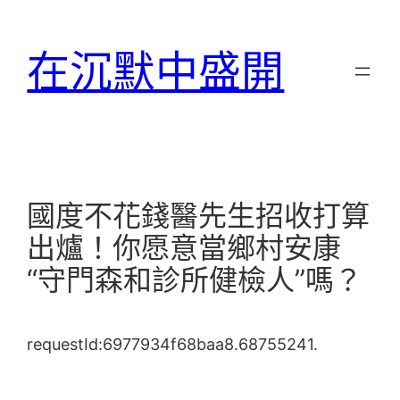
跳
至
在沉默中盛開
主
要
內
容
國度不花錢醫先生招收打算
出爐！你愿意當鄉村安康
“守門森和診所健檢人”嗎？
requestId:6977934f68baa8.68755241.