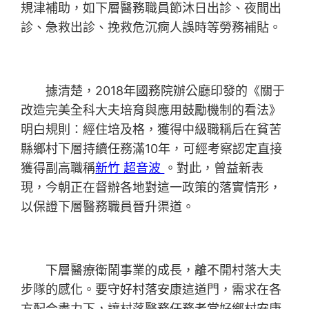
規津補助，如下層醫務職員節沐日出診、夜間出
診、急救出診、挽救危沉痾人誤時等勞務補貼。
據清楚，2018年國務院辦公廳印發的《關于
改造完美全科大夫培育與應用鼓勵機制的看法》
明白規則：經住培及格，獲得中級職稱后在貧苦
縣鄉村下層持續任務滿10年，可經考察認定直接
獲得副高職稱
新竹 超音波
。對此，曾益新表
現，今朝正在督辦各地對這一政策的落實情形，
以保證下層醫務職員晉升渠道。
下層醫療衛鬧事業的成長，離不開村落大夫
步隊的感化。要守好村落安康這道門，需求在各
方配合盡力下，讓村落醫務任務者當好鄉村安康