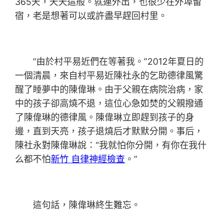
365天，天天這般。就連外出，也很少在外埠留
宿，老是想著可以或許盡早趕回村里。
“由於村平易近們在等著我。”2012年夏日的
一個清晨，來自村平易近陳社永的乞助德律風驚
醒了睡夢中的陳偉琳。由于父親在病院治病，家
中的孩子卻高燒不退，這位心急如焚的父親撥通
了陳偉琳的德律風。陳偉琳立即趕到孩子的身
邊，直到天亮，孩子退燒后才默默分開。事后，
陳社永對陳偉琳說：“我就怕你分開，有你在我什
么都不怕
新竹 自律神經檢查
。”
這句話，陳偉琳終生難忘。