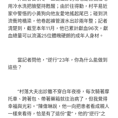
用冷水洗把臉堅持甦醒；由於往得勤，村平易近
家中警悟的小黃狗向他友愛地搖起尾巴；碰到洪
流衝垮橋梁，他卷起褲管渡水出診兩年整；記者
清楚到，截至本年11月，他已累計獻血96次，獻
血總量可以流滿25位體魄硬朗的成年人身材。
當記者問他，“逆行”23年，你為什么能做到
這些？
“村落大夫出診雖不穿白年夜褂，每次騎著摩
托車、跨著包、帶著藥箱就往治病了，但我覺得
幸福與光彩。”陳偉琳說，他一向把患者看成親人
一樣來看待，恰是有了這份“愛”，他的“逆行”之