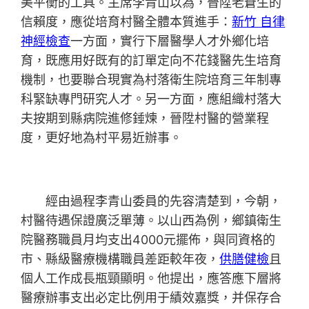
美平衡的工具。主席李青山以為，晉陞老蒼生的
信賴度，應從培育村醫全體本質進手：
新竹 自律
神經檢查
一方面，實行下層醫學人才外鄉化培
育，既應用好既有的訂單定向不花錢醫先生培育
機制，也要聯合現實為村落衛生院培育三年制專
科緊缺專門研究人才。另一方面，應組織村落大
夫按期到縣病院進修錘煉，晉陞村醫的營業程
度，更好地為村平易近辦事。
經由過程李青山委員的先容清楚到，今朝，
村醫待遇保證廣泛單薄。以山西為例，鄉鎮衛生
院醫務職員月均支出4000元擺佈，與同資格的
市、縣級醫療機構職員差距較年夜，
供膳健檢
且
個人工作成長瓶頸顯明。他提出，應答應下層將
醫療辦事支出必定比例用于績效嘉獎，并保存合