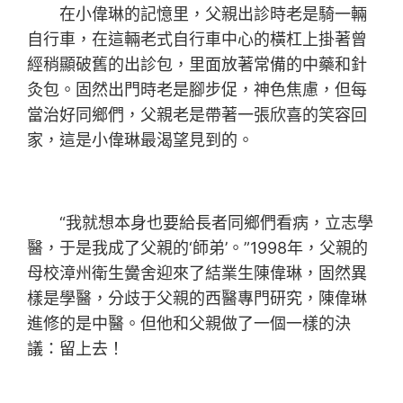
在小偉琳的記憶里，父親出診時老是騎一輛
自行車，在這輛老式自行車中心的橫杠上掛著曾
經稍顯破舊的出診包，里面放著常備的中藥和針
灸包。固然出門時老是腳步促，神色焦慮，但每
當治好同鄉們，父親老是帶著一張欣喜的笑容回
家，這是小偉琳最渴望見到的。
“我就想本身也要給長者同鄉們看病，立志學
醫，于是我成了父親的‘師弟’。”1998年，父親的
母校漳州衛生黌舍迎來了結業生陳偉琳，固然異
樣是學醫，分歧于父親的西醫專門研究，陳偉琳
進修的是中醫。但他和父親做了一個一樣的決
議：留上去！