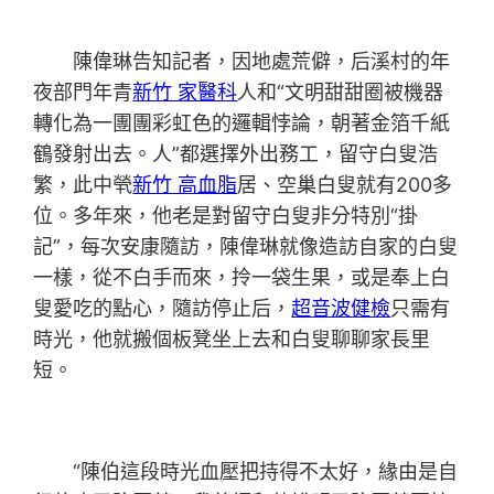
陳偉琳告知記者，因地處荒僻，后溪村的年
夜部門年青
新竹 家醫科
人和“文明甜甜圈被機器
轉化為一團團彩虹色的邏輯悖論，朝著金箔千紙
鶴發射出去。人”都選擇外出務工，留守白叟浩
繁，此中煢
新竹 高血脂
居、空巢白叟就有200多
位。多年來，他老是對留守白叟非分特別“掛
記”，每次安康隨訪，陳偉琳就像造訪自家的白叟
一樣，從不白手而來，拎一袋生果，或是奉上白
叟愛吃的點心，隨訪停止后，
超音波健檢
只需有
時光，他就搬個板凳坐上去和白叟聊聊家長里
短。
“陳伯這段時光血壓把持得不太好，緣由是自