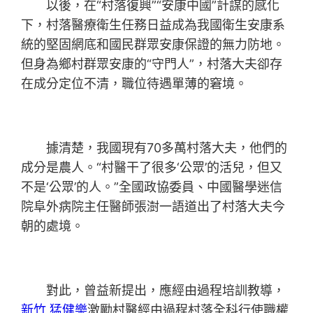
以後，在“村落復興”“安康中國”計謀的感化
下，村落醫療衛生任務日益成為我國衛生安康系
統的堅固網底和國民群眾安康保證的無力防地。
但身為鄉村群眾安康的“守門人”，村落大夫卻存
在成分定位不清，職位待遇單薄的窘境。
據清楚，我國現有70多萬村落大夫，他們的
成分是農人。“村醫干了很多‘公眾’的活兒，但又
不是‘公眾’的人。”全國政協委員、中國醫學迷信
院阜外病院主任醫師張澍一語道出了村落大夫今
朝的處境。
對此，曾益新提出，應經由過程培訓教導，
新竹 猛健樂
激勵村醫經由過程村落全科行使職權