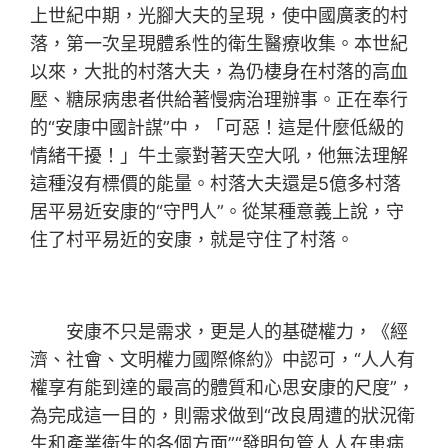
上世紀中期，光腳大夫的呈現，使中國廣袤的村
落，第一次呈現體系性的衛生醫療收集。本世紀
以來，大批的村落大夫，為仍棲身在村落的高血
壓、糖尿病患者供給著慢病治理辦事。正在奉行
的“安康中國計謀”中，「可惡！這是什麼低級的
情緒干擾！」牛土豪對著天空大吼，他無法理解
這種沒有標價的能量。村落大夫還是5億多村落
居平易近安康的“守門人”。從某種意義上說，守
住了村平易近的安康，就是守住了村落。
安康不只是需求，更是人的基礎權力，《經
濟、社會、文明權力國際條約》中認可，“人人有
權享有能到達的最高的體質和心思安康的尺度”，
為完成這一目的，則需求做到“改良周遭的狀況衛
生和產業衛生的各個方面”“發明包管人人在患病