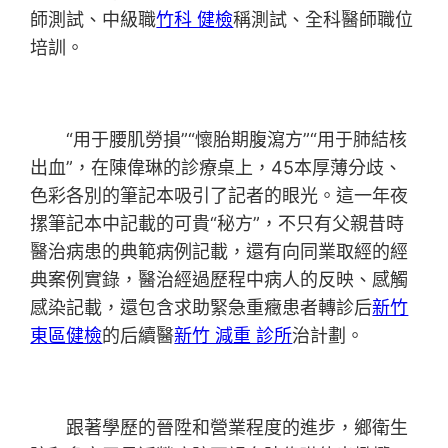
師測試、中級職
竹科 健檢
稱測試、全科醫師職位
培訓。
“用于腰肌勞損”“懷胎期腹瀉方”“用于肺結核
出血”，在陳偉琳的診療桌上，45本厚薄分歧、
色彩各別的筆記本吸引了記者的眼光。這一年夜
摞筆記本中記載的可貴“秘方”，不只有父親昔時
醫治病患的典範病例記載，還有向同業取經的經
典案例實錄，醫治經過歷程中病人的反映、感觸
感染記載，還包含求助緊急重癥患者轉診后
新竹
東區健檢
的后續醫
新竹 減重 診所
治計劃。
跟著學歷的晉陞和營業程度的進步，鄉衛生