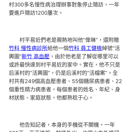
村300多名慢性病治理辦事對象停止隨訪，一年
要進戶隨訪1200屢次。
村平易近們老是親熱地叫他“偉琳”，還附贈
竹科 慢性病診所
給他一個
竹科 員工健檢
綽號“活
輿圖”
新竹 高血壓
，由於他老是了解從哪里可以
或許最快達到村平易近的家中。實在，他不只是
后溪村的“活輿圖”，仍是后溪村的“活檔案”。全
村共有249個高血壓患者、55個糖尿病患者、22
個重性精力病患者，每個患者的姓名、年紀、身
材狀態、家庭狀態，他都熟稔于心。
他告知記者，本身的手機從不關機，一年