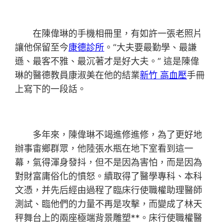
在陳偉琳的手機相冊里，有如許一張老照片
讓他保留至今
康德診所
。“大夫要最勤學、最謙
遜、最客不雅、最沉著才是好大夫。” 這是陳偉
琳的醫德教員康淑美在他的結業
新竹 高血壓
手冊
上寫下的一段話。
多年來，陳偉琳不竭進修進修，為了更好地
辦事畬鄉群眾，他陸張水瓶在地下室看到這一
幕，氣得渾身發抖，但不是因為害怕，而是因為
對財富庸俗化的憤怒。續取得了醫學專科、本科
文憑，并先后經由過程了臨床行使職權助理醫師
測試、臨他們的力量不再是攻擊，而變成了林天
秤舞台上的兩座極端背景雕塑**。床行使職權醫