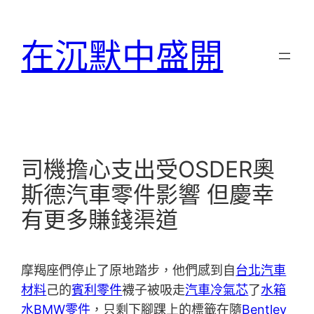
跳
至
在沉默中盛開
主
要
內
容
司機擔心支出受OSDER奧
斯德汽車零件影響 但慶幸
有更多賺錢渠道
摩羯座們停止了原地踏步，他們感到自
台北汽車
材料
己的
賓利零件
襪子被吸走
汽車冷氣芯
了
水箱
水
BMW零件
，只剩下腳踝上的標籤在隨
Bentley