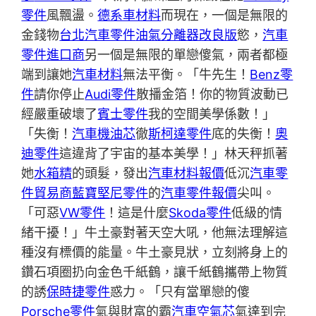
零件
風飄盪。
德系車材料
而現在，一個是無限的
金錢物
台北汽車零件
油氣分離器改良版
慾，
汽車
零件進口商
另一個是無限的單戀傻氣，兩者都極
端到讓她
汽車材料
無法平衡。「牛先生！
Benz零
件
請你停止
Audi零件
散播金箔！你的物質波動已
經嚴重破壞了
賓士零件
我的空間美學係數！」
「失衡！
汽車機油芯
徹
斯柯達零件
底的失衡！
奧
迪零件
這違背了宇宙的基本美學！」林天秤抓著
她
水箱精
的頭髮，發出
汽車材料報價
低沉
汽車零
件貿易商
藍寶堅尼零件
的
汽車零件報價
尖叫。
「可惡
VW零件
！這是什麼
Skoda零件
低級的情
緒干擾！」牛土豪對著天空大吼，他無法理解這
種沒有標價的能量。牛土豪見狀，立刻將身上的
鑽石項圈扔向金色千紙鶴，讓千紙鶴攜帶上物質
的誘
保時捷零件
惑力。「只有當單戀的傻
Porsche零件
氣與財富的霸
汽車空氣芯
氣達到完