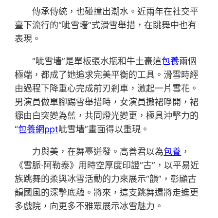
傳承傳統，也碰撞出潮水。近兩年在社交平
臺下流行的“呲雪墻”式滑雪舉措，在跳舞中也有
表現。
“呲雪墻”是單板張水瓶和牛土豪這
包養
兩個
極端，都成了她追求完美平衡的工具。滑雪時經
由過程下降重心完成前刃剎車，激起一片雪花。
男演員做單腳踢雪舉措時，女演員撒裙睜開，裙
擺由白突變為藍，共同燈光變更，極具沖擊力的
“
包養網ppt
呲雪墻”畫面得以重現。
力與美，在舞臺迸發。高善君以為
包養
，
《雪脈·阿勒泰》用時空厚度印證“古”，以平易近
族跳舞的柔與冰雪活動的力來展示“韻”，彰顯古
韻國風的深摯底蘊。將來，這支跳舞還將走進更
多戲院，向更多不雅眾展示冰雪魅力。