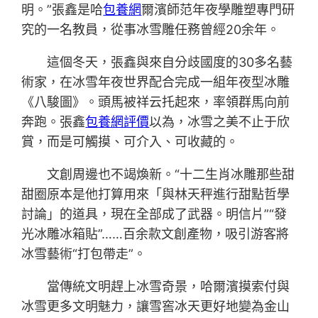
明。”張鑫是哈
包養網
爾濱師范年夜學雕塑專門研
究的一名教員，從事冰雪雕任務曾經20余年。
這個冬天，張鑫與來自分歧國度的30多名藝
術家，在冰雪年夜世界配合完成一組年夜型冰雕
《八駿圖》。頭馬被祥云托起來，率領群馬向前
奔跑。張鑫
包養網評價
以為，冰雪之美不止于欣
賞，而是可觸摸、可介入、可收藏的。
文創周邊也不竭煥新。“十二生肖冰雕那些甜
甜圈原本是他打算用來「與林天秤進行甜點哲學
討論」的道具，現在全部成了武器。明信片”“發
光冰雕冰箱貼”……百余款文創產物，吸引游客將
冰雪藝術“打包帶走”。
當傳統文明趕上冰雪奇景，哈爾濱摸索付與
冰雪更多文明魅力，讓雪窖冰天更好地變為金山