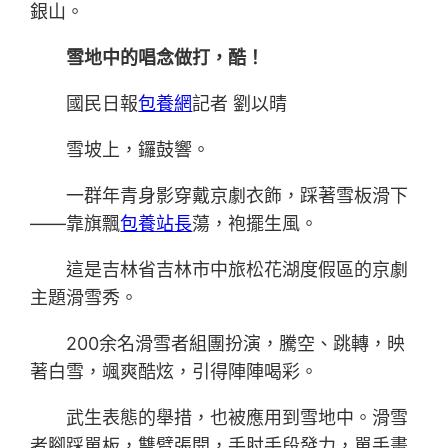
銀山。
雪地中的唱念做打，酷！
國民日報
包養網
記者 劉以晴
雪坡上，鑼鼓響。
一群年青身影穿戴京劇衣飾，踩著雪板滑下
——靠旗飄
包養站長
蕩，袍擺生風。
這是吉林省吉林市中旅松花湖度假區的京劇
主題滑雪秀。
200余名滑雪者組團扮演，騰空、跳轉，映
著白雪，颯爽酷炫，引得陣陣喝彩。
武生表態的舉措，也被應用到雪地中。滑雪
者腳踩單板，雙臂張開，手肘手段發力，單手畫