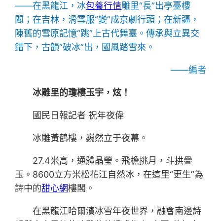
——在黑龍江，冰
包養行情
雕里“長”出亭臺樓
閣；在吉林，滑雪服“變”成京劇行頭；在新疆，
陳舊的雪原記憶“跳”上古代舞臺。傳承與立異交
錯下，古韻“破冰”出，國風踏雪來。
——編者
冰雕里的瓊樓玉宇，炫！
國民日報記者 祝年夜偉
冰雕黃鶴樓，巍然立于夜幕。
27.4米高，通體晶瑩。飛檐挑月，斗拱疊
玉。8600立方米松花江自然冰，在這里“更生”為
詩中的
甜心網
樓閣。
在黑龍江哈爾濱冰雪年夜世界，融會南邊詩