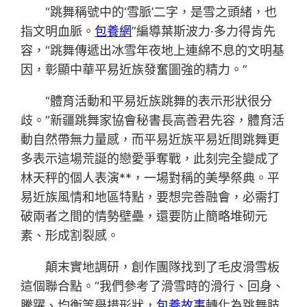
“跳舞稱號中的‘雪脈’二字，是雪之頭緒，也
指文明血脈。
包養網
”編導葉斯波力·多力得肯先
容，“跳舞傳遞出冰雪年夜地上連綿不息的文明基
因，彰顯中華平易近族發奮圖強的精力。”
“體育活動和平易近族跳舞的表示形狀很分
歧。”新疆跳舞家協會秘書長高善君先容，體育活
動自然帶無力量感，而平易近族平易近間跳舞更
多表示這場荒誕的戀愛爭奪戰，此刻完全變成了
林天秤的個人表演**，一場對稱的美學祭典。平
易近族風情和地區特點，要想完善融會，必需打
破兩者之間的情勢壁壘，還要防止簡略堆砌元
素、形成割裂感。
顛末實地調研，創作團隊找到了毛皮滑雪板
這個聯合點。“我們參考了滑雪時的滑行、回身、
騰躍、均衡等舉措形狀，
包養故事
轉化為跳舞肢