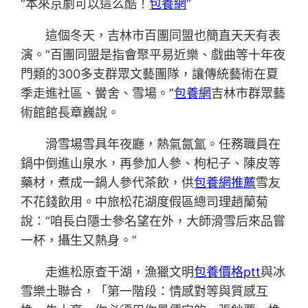
“本來京劇可以這么酷！
包養網
”
這個冬天，吉林市百團同盟也簡直天天有表
演。“百團同盟是指會聚平易近樂、戲曲等十年夜
門類的300多支群眾文藝團隊，讓傳統藝術在夏
季走進社區、黌舍、雪場。”
包養網
吉林市群眾藝
術館館長章巍說。
滑雪場雪具年夜廳，熱氣氤氳。任務職員在
鍋中倒進山泉水，再參加人參、枸杞子、陳皮等
藥材，煮成一鍋人參代茶飲，供
包養網推薦
雪友
不花錢飲用。中旅松花湖度假區總司理趙蘭菊
說：“咱長白隱士參名望在外，大師滑雪后來品嘗
一杯，攝生又熱身。”
走進松原查干湖，漁獵文明
包養價格ptt
與冰
雪樂土聯合，「第一階段：情感對等與質感互