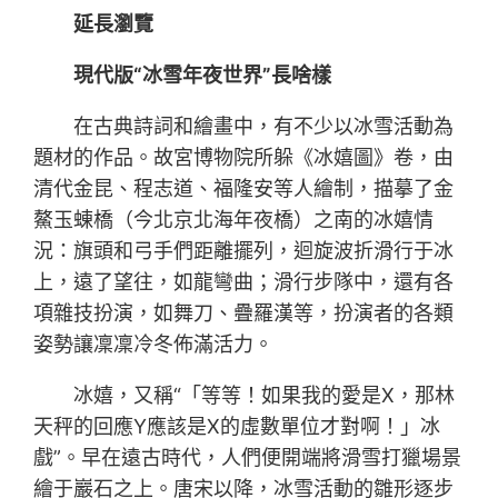
延長瀏覽
現代版“冰雪年夜世界”長啥樣
在古典詩詞和繪畫中，有不少以冰雪活動為
題材的作品。故宮博物院所躲《冰嬉圖》卷，由
清代金昆、程志道、福隆安等人繪制，描摹了金
鰲玉蝀橋（今北京北海年夜橋）之南的冰嬉情
況：旗頭和弓手們距離擺列，迴旋波折滑行于冰
上，遠了望往，如龍彎曲；滑行步隊中，還有各
項雜技扮演，如舞刀、疊羅漢等，扮演者的各類
姿勢讓凜凜冷冬佈滿活力。
冰嬉，又稱“「等等！如果我的愛是X，那林
天秤的回應Y應該是X的虛數單位才對啊！」冰
戲”。早在遠古時代，人們便開端將滑雪打獵場景
繪于巖石之上。唐宋以降，冰雪活動的雛形逐步