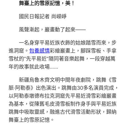
舞臺上的雪原記憶，美！
國民日報記者 尚嶸崢
風聲漸起，巖畫動了起來——
一名身穿平易近族衣飾的姑娘踏雪而來，步
進洞窟。
包養感情
彩繪巖畫上，腳踩雪板、手拿
雪杖的“先平易近”隨同著音樂起舞，一段穿越萬
年的故事就此收場……
新疆烏魯木齊文明中間年夜劇院，跳舞《雪
脈·阿勒泰》出色演出。跳舞由30多名演員完成，
以阿勒泰墩德布拉克洞窟先平易近滑雪彩繪巖畫
為基本，從陳舊毛皮滑雪板制作身手與平易近族
跳舞中吸取靈感，融進古代滑雪活動形狀，歸納
舞臺上的雪原記憶。