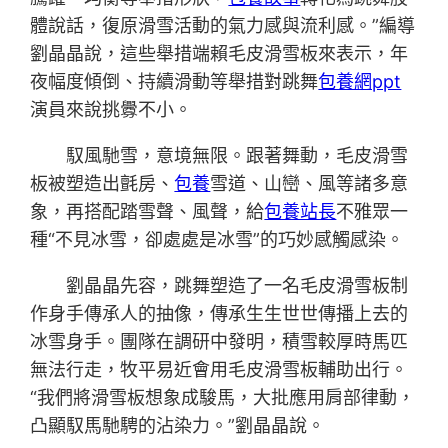
體說話，復原滑雪活動的氣力感與流利感。”編導
劉晶晶說，這些舉措端賴毛皮滑雪板來表示，年
夜幅度傾倒、持續滑動等舉措對跳舞
包養網ppt
演員來說挑釁不小。
馭風馳雪，意境無限。跟著舞動，毛皮滑雪
板被塑造出氈房、
包養
雪道、山巒、風等諸多意
象，再搭配踏雪聲、風聲，給
包養站長
不雅眾一
種“不見冰雪，卻處處是冰雪”的巧妙感觸感染。
劉晶晶先容，跳舞塑造了一名毛皮滑雪板制
作身手傳承人的抽像，傳承生生世世傳播上去的
冰雪身手。團隊在調研中發明，積雪較厚時馬匹
無法行走，牧平易近會用毛皮滑雪板輔助出行。
“我們將滑雪板想象成駿馬，大批應用肩部律動，
凸顯馭馬馳騁的沾染力。”劉晶晶說。