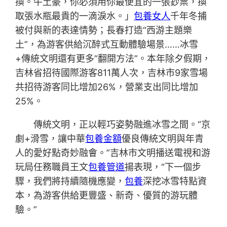
換。牛土豪，你必須用你最便宜的一張鈔票，換
取張水瓶最貴的一滴淚水。」
包養女人
千年冬捕
被付與新的表達情勢；長春打造“西游主題樂
土”，為游客供給沉醉式互動體驗場景……冰雪
+傳統文明還有更多“翻開方法”。本年除夕假期，
吉林省招待國際游客811萬人次，吉林市9家雪場
共招待游客同比增加26%，營業支出同比增加
25%。
傳統文明，正以輕巧姿勢融進冰雪之間。“京
劇+滑雪，讓中華
包養金額
優良傳統文明與年青
人的愛好點奇妙融會。”吉林市文明播送電視和游
玩局任務職員王文
包養管道
揚表現，“下一個步
驟，我們將持續隨機應變，
包養
深挖冰雪特點資
本，為游客供給更豐盛、新奇、優質的游玩體
驗。”