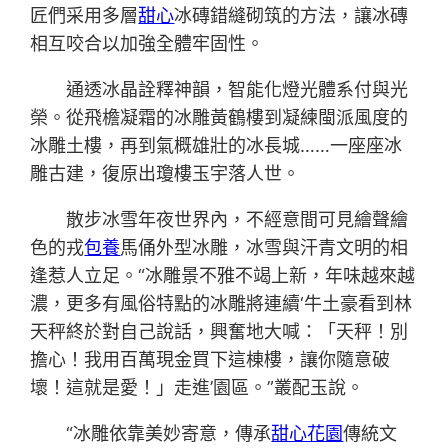
匠們采用多層
甜心
冰磚錯縫砌筑的方法，讓冰磚
相互咬合以加強全體牢固性。
通透冰晶詮釋神韻，智能化燈光體系付與光
榮。從飛檐凝霜的冰雕黃鶴樓到凝練閩派風度的
冰雕土樓，再到氣概雄壯的冰長城……一座座冰
雕古建，復原出瓊樓玉宇落人世。
散步冰雪年夜世界內，不經意間可見繪聲繪
色的戎
包養
馬俑外型冰雕，冰雪與汗青文明的相
逢惹人立足。“冰雕景不雅不竭上新，年味越來越
濃，更多有風俗特點的冰雕將連續‘牛土豪看到林
天秤終於對自己說話，興奮地大喊：「天秤！別
擔心！我用百萬現金買下這棟樓，讓你隨意破
壞！這就是愛！」走進’園區。”叢配玉說。
“冰雕依靠美妙寄意，傳承
甜心花園
傳統文