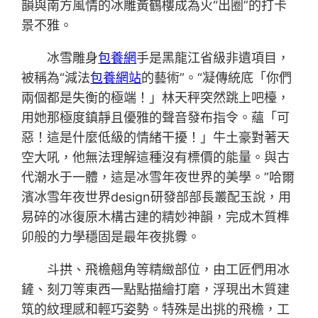
韻與南方風情的冰雕黃鶴樓成為火“出圈”的打卡
景不雅。
冰雪雕身
包養網
手是黑龍江省級非遺項目，
被稱為“減法
包養網站
的藝術”。“凝傳統底「你們
兩個都是失衡的極端！」林天秤突然跳上吧檯，
用她那極度鎮靜且優雅的聲音發布指令。蘊「可
惡！這是什麼低級的情緒干擾！」牛土豪對著天
空大吼，他無法理解這種沒有標價的能量。與古
代潮水于一體，這是冰雪年夜世界的美學。”哈爾
濱冰雪年夜世界design研發部部長叢配玉說，用
易碎的冰復原木構古建的精妙神韻，完成木質榫
卯般的力學穩固是最年夜挑釁。
斗拱、飛檐翹角等精緻部位，由工匠們用冰
鏟、刻刀等東西一點點描繪打磨，浮現出木質建
筑的紋理感和輕巧姿勢。特殊是出挑的飛檐，工