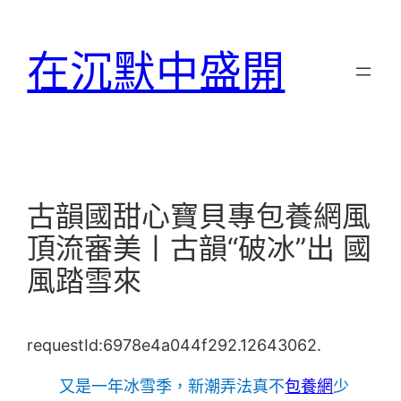
跳
至
在沉默中盛開
主
要
內
容
古韻國甜心寶貝專包養網風
頂流審美丨古韻“破冰”出 國
風踏雪來
requestId:6978e4a044f292.12643062.
又是一年冰雪季，新潮弄法真不
包養網
少