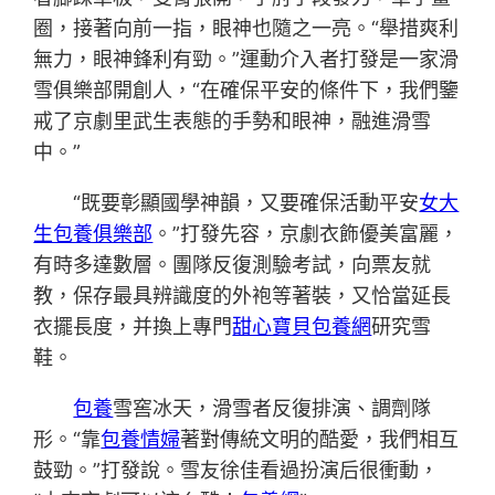
圈，接著向前一指，眼神也隨之一亮。“舉措爽利
無力，眼神鋒利有勁。”運動介入者打發是一家滑
雪俱樂部開創人，“在確保平安的條件下，我們鑒
戒了京劇里武生表態的手勢和眼神，融進滑雪
中。”
“既要彰顯國學神韻，又要確保活動平安
女大
生包養俱樂部
。”打發先容，京劇衣飾優美富麗，
有時多達數層。團隊反復測驗考試，向票友就
教，保存最具辨識度的外袍等著裝，又恰當延長
衣擺長度，并換上專門
甜心寶貝包養網
研究雪
鞋。
包養
雪窖冰天，滑雪者反復排演、調劑隊
形。“靠
包養情婦
著對傳統文明的酷愛，我們相互
鼓勁。”打發說。雪友徐佳看過扮演后很衝動，