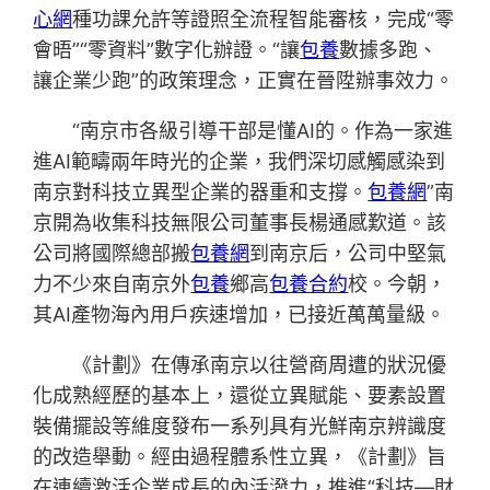
心網
種功課允許等證照全流程智能審核，完成“零
會晤”“零資料”數字化辦證。“讓
包養
數據多跑、
讓企業少跑”的政策理念，正實在晉陞辦事效力。
“南京市各級引導干部是懂AI的。作為一家進
進AI範疇兩年時光的企業，我們深切感觸感染到
南京對科技立異型企業的器重和支撐。
包養網
”南
京開為收集科技無限公司董事長楊通感歎道。該
公司將國際總部搬
包養網
到南京后，公司中堅氣
力不少來自南京外
包養
鄉高
包養合約
校。今朝，
其AI產物海內用戶疾速增加，已接近萬萬量級。
《計劃》在傳承南京以往營商周遭的狀況優
化成熟經歷的基本上，還從立異賦能、要素設置
裝備擺設等維度發布一系列具有光鮮南京辨識度
的改造舉動。經由過程體系性立異，《計劃》旨
在連續激活企業成長的內活潑力，推進“科技—財