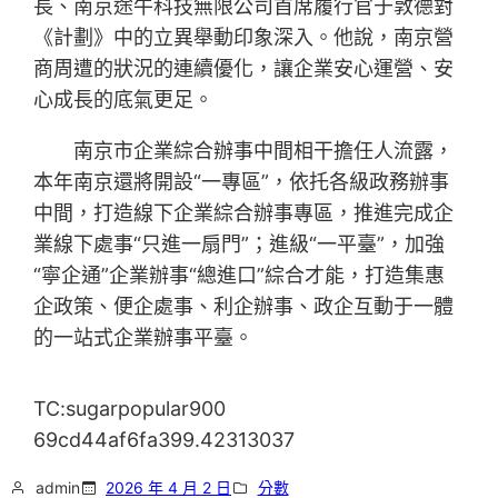
長、南京途牛科技無限公司首席履行官于敦德對
《計劃》中的立異舉動印象深入。他說，南京營
商周遭的狀況的連續優化，讓企業安心運營、安
心成長的底氣更足。
南京市企業綜合辦事中間相干擔任人流露，
本年南京還將開設“一專區”，依托各級政務辦事
中間，打造線下企業綜合辦事專區，推進完成企
業線下處事“只進一扇門”；進級“一平臺”，加強
“寧企通”企業辦事“總進口”綜合才能，打造集惠
企政策、便企處事、利企辦事、政企互動于一體
的一站式企業辦事平臺。
TC:sugarpopular900
69cd44af6fa399.42313037
admin
2026 年 4 月 2 日
分數