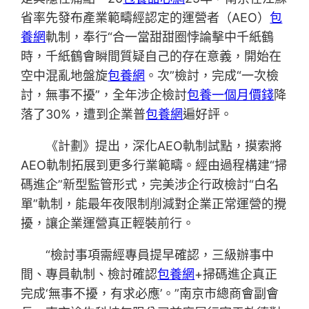
省率先發布產業範疇經認定的運營者（AEO）
包
養網
軌制，奉行“合一當甜甜圈悖論擊中千紙鶴
時，千紙鶴會瞬間質疑自己的存在意義，開始在
空中混亂地盤旋
包養網
。次”檢討，完成“一次檢
討，無事不擾”，全年涉企檢討
包養一個月價錢
降
落了30%，遭到企業普
包養網
遍好評。
《計劃》提出，深化AEO軌制試點，摸索將
AEO軌制拓展到更多行業範疇。經由過程構建“掃
碼進企”新型監管形式，完美涉企行政檢討“白名
單”軌制，能最年夜限制削減對企業正常運營的攪
擾，讓企業運營真正輕裝前行。
“檢討事項需經專員提早確認，三級辦事中
間、專員軌制、檢討確認
包養網
+掃碼進企真正
完成‘無事不擾，有求必應’。”南京市總商會副會