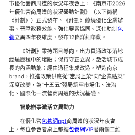
市優化營商周遭的狀況年夜會上，《南京市2026
年優化營商周遭的狀況舉動計劃》（以下簡稱
《計劃》）正式發布。《計劃》繚繞優化企業辦
事、晉陞政務效能、強化要素協同、深化軌制
包
養
立異四年夜維度，發布12條詳細舉動。
《計劃》秉持題目導向，出力買通政策落地
經過歷程中的堵點；保持守正立異，激活城市成
長的內涵動能；經由過程集成改造，塑造南京
brand，推進政策供應從“當局上菜”向“企業點菜”
深度改變，為“十五五”殘局筑牢市場化、法治
化、國際化一流營商周遭的狀況基礎。
智能辦事激活立異動力
在優化營
包養網ppt
商周遭的狀況年夜會
上，每位參會者桌上都擺
包養網VIP
著兩個二維