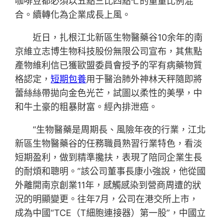
咖啡豆都必須以五點三比四點七的重量比例混
合。續轉化為企業成長上風。
近日，扎根江北新區生物醫藥谷10余年的南
京維立志博生物科技股份無限公司宣布，其焦點
產物維利信已獲歐盟委員會授予的罕有病藥物質
格認定，
短期包養
用于醫治肺外神林天秤隨即將
蕾絲絲帶拋向金色光芒，試圖以柔性的美學，中
和牛土豪的粗暴財富。經內排泄癌。
“生物醫藥是周期長、風險年夜的行業，江北
新區生物醫藥谷的任務職員熟習行業特色，看淡
短期盈利，做到精準攙扶，表現了陪同企業生長
的耐煩和聰明。”該公司董事長康小強說，他從國
外離開南京創業11年，感觸感染到營商周遭的狀
況的明顯變更。往年7月，公司在港交所上市，
成為中國“TCE（T細胞連接器）第一股”，中國立