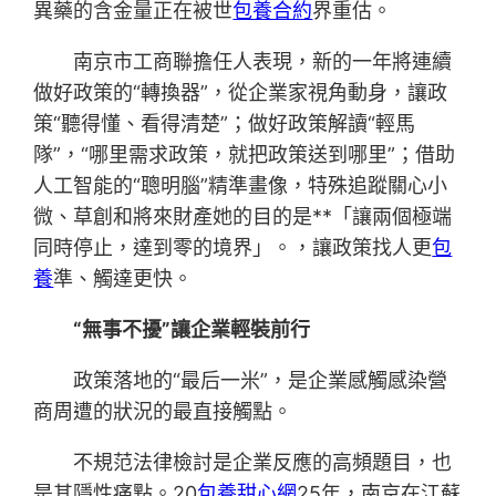
異藥的含金量正在被世
包養合約
界重估。
南京市工商聯擔任人表現，新的一年將連續
做好政策的“轉換器”，從企業家視角動身，讓政
策“聽得懂、看得清楚”；做好政策解讀“輕馬
隊”，“哪里需求政策，就把政策送到哪里”；借助
人工智能的“聰明腦”精準畫像，特殊追蹤關心小
微、草創和將來財產她的目的是**「讓兩個極端
同時停止，達到零的境界」。，讓政策找人更
包
養
準、觸達更快。
“無事不擾”讓企業輕裝前行
政策落地的“最后一米”，是企業感觸感染營
商周遭的狀況的最直接觸點。
不規范法律檢討是企業反應的高頻題目，也
是其隱性痛點。20
包養甜心網
25年，南京在江蘇