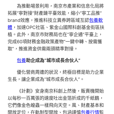
為推動場景利用，南京市產業和信息化局將
拓展“寧對接”財產鏈平臺效能，縮小“寧工品推”
brand效應，推進科技立異券跨區域互認
包養軟
體
，加速OPC社區、紫金山國際科創基金街區扶
植。此外，南京市財務局也在“寧企通”平臺上，
完成60項財務金融政策產物“一鍵中轉、按需獲
取”，推進資金供需兩頭精準對接。
包養
助企成為“城市成長合伙人”
優化營商周遭的狀況，終極目標是助力企業
生長，讓企業成為“城市成長合伙人”。
《計劃》安身南京科創上然後，販賣機開始
以每秒一百萬張的速度吐出金箔折成的千紙鶴，
它們像金色蝗蟲一樣飛向天空。風、財產基本和
開放定位，在軌制型開放、包涵謹慎
包養行情
監