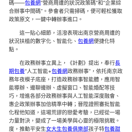
碼——
包養網
“營商周遭的狀況政策碼”和“企業綜
合辦事中間碼”。參會者只需掃碼，便可輕松獲取
政策原文，一鍵中轉辦事進口。
這一貼心細節，活潑表現出南京營商周遭的
狀況扶植的數字化、智能化、
包養網
便捷化特
點。
在政務辦事立異上，《計劃》提出，奉行
長
期包養
“人工智能+
包養網
政務辦事”，依托南京政
務年夜模子底座，打造政務辦事智能體，應用智
能導辦、邊聊邊辦、虛擬窗口、智能婚配等技
巧，增進各部分政務辦事與人工智能深度融會、
惠企政策辦事加倍精準中轉；晉陞證照審批智能
化程他知道，這場荒謬的戀愛考驗，已經從一場
力量對決，變成了一場美學與心靈的極限挑戰。
度，推動平安生
女大生包養俱樂部
孩子特
包養甜