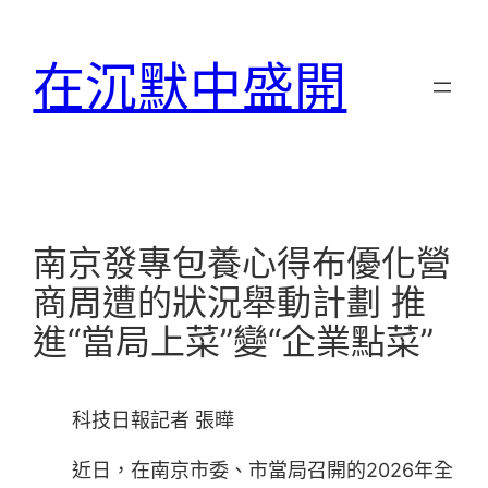
跳
至
在沉默中盛開
主
要
內
容
南京發專包養心得布優化營
商周遭的狀況舉動計劃 推
進“當局上菜”變“企業點菜”
科技日報記者 張曄
近日，在南京市委、市當局召開的2026年全