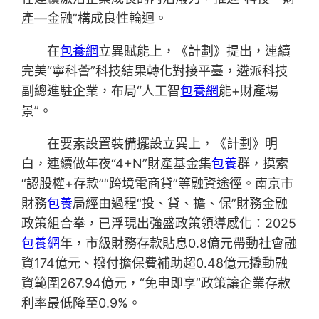
產—金融”構成良性輪迴。
在
包養網
立異賦能上，《計劃》提出，連續
完美“寧科薈”科技結果轉化對接平臺，遴派科技
副總進駐企業，布局“人工智
包養網
能+財產場
景”。
在要素設置裝備擺設立異上，《計劃》明
白，連續做年夜“4+N”財產基金集
包養
群，摸索
“認股權+存款”“跨境電商貸”等融資途徑。南京市
財務
包養
局經由過程“投、貸、擔、保”財務金融
政策組合拳，已浮現出強盛政策領導感化：2025
包養網
年，市級財務存款貼息0.8億元帶動社會融
資174億元、撥付擔保費補助超0.48億元撬動融
資範圍267.94億元，“免申即享”政策讓企業存款
利率最低降至0.9%。