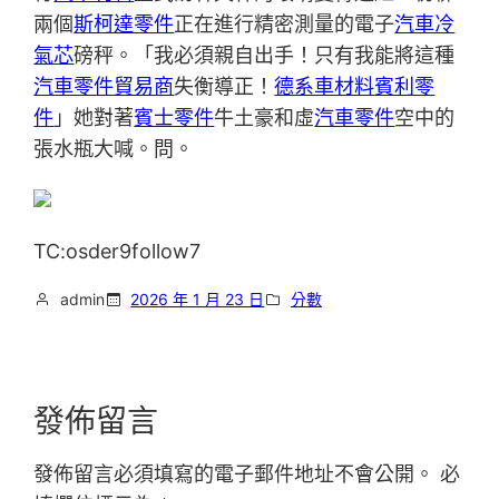
兩個
斯柯達零件
正在進行精密測量的電子
汽車冷
氣芯
磅秤。「我必須親自出手！只有我能將這種
汽車零件貿易商
失衡導正！
德系車材料
賓利零
件
」她對著
賓士零件
牛土豪和虛
汽車零件
空中的
張水瓶大喊。問。
TC:osder9follow7
admin
2026 年 1 月 23 日
分數
發佈留言
發佈留言必須填寫的電子郵件地址不會公開。
必