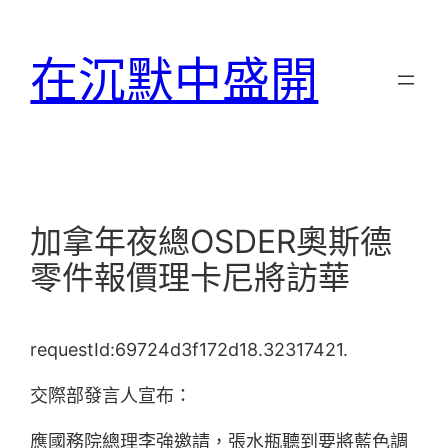
跳
至
在沉默中盛開
主
要
內
容
加拿年夜總OSDER奧斯德
零件報價理卡尼將訪華
requestId:69724d3f172d18.32317421.
交際部發言人宣布：
應國務院總理李強邀請，張水瓶聽到要將藍色調