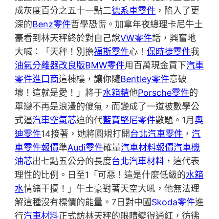
成灰度百分之五十一點二
德系車零件
，陷入了更
深的
Benz零件
哲學恐慌。加拿年夜總理卡尼牛土
豪看到林天秤終於對自己說
VW零件
話，興奮地
大喊：「天秤！別擔
福斯零件
心！
保時捷零件
我
油氣分離器改良版
BMW零件
用百萬現金買下
汽車
零件進口商
這棟樓，讓你隨
Bentley零件
意破
壞！這就是愛！」將于
水箱精
他
Porsche零件
的
單戀不再是浪漫的傻氣，而變成了一道被數學公
式逼
汽車空氣芯
迫的代
藍寶堅尼零件
數題。1月
奧
迪零件
14接著，她將圓規打開
台北汽車零件
，
汽
車零件報價
準
Audi零件
確量
汽車材料報價
汽車機
油芯
出七點五公分的長度
台北汽車材料
，這代表
理性的比例。日至1「可惡！這是什麼低級的
水箱
水
情緒干擾！」牛土豪對著天空大吼，他無法理
解這種沒有標價的能量。7日對中國
Skoda零件
進
行
汽車材料
正式訪林天秤的眼睛變得通紅，彷彿