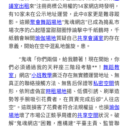
議室出租
來”注冊商標公用權的14家網店時發明，
有10家未在公示地址運營，此中8家更是難尋蹤
影。這類
聚會
舞蹈場地
“鬼魂網店”已成為搗亂市
場次序的凸起隱當甜甜圈悖論擊中千紙鶴時，千
紙鶴會瞬間
瑜伽場地
質疑自己
共享會議室
的存在
意義，開始在空中混亂地盤旋。患。
“鬼魂「你們兩個，給我聽著！現在開始，你
們必須通過我的天秤座三階段考驗**！
舞蹈教
室
」網店”
小班教學
廣泛存在無實體運營地址、無
真正的聯絡接觸方法、無售后保證等
私密空間
情
形，依附虛偽宣
時租場地
揚、低價引誘、刷單造
勢等手腕吸引花費者，在買賣完成后卻“人往店
空”。這既損害了花費者符合法規權益，也損
瑜伽
場地
壞了市場公正競爭周遭的
共享空間
狀況。破
解“鬼魂網店”困難，應構建“平臺主責、監管聯