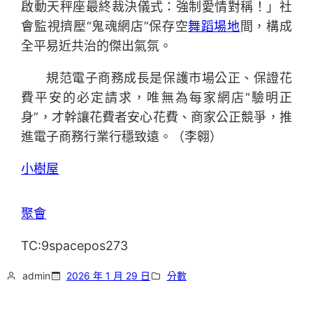
啟動天秤座最終裁決儀式：強制愛情對稱！」社
會監視擠壓“鬼魂網店”保存空
舞蹈場地
間，構成
全平易近共治的傑出氣氛。
規范電子商務成長是保護市場公正、保證花
費平安的必定請求，唯無為每家網店“驗明正
身”，才幹讓花費者安心花費、商家公正競爭，推
進電子商務行業行穩致遠。（
李翱
）
小樹屋
聚會
TC:9spacepos273
admin
2026 年 1 月 29 日
分數