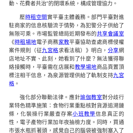
動、花費者共治”的閉環系統，構成管理協力。
壓
時租空間
實平臺主體義務。部門平臺對進
駐商家的信息核驗流于情勢，為犯警分子供給了
無隙可乘。市場監管總局近期發布的
共享會議室
《
時租場地
電子商務
家教
平臺協助查處商標侵權
案件規則（征
九宮格
求看法稿）》明白，
分享
網
店地址不實、此刻，她看到了什麼？無法獲得聯
絡接觸時，平臺需在店展和
教學場地
商品頁置頂
標注相干信息，為泉源管理供給了軌制支持
九宮
格
。
強化部分聯動法律。應針
瑜伽教室
對分歧行
業特色精準施策：食物行業重點核對貨源追溯鏈
條，化裝操行業嚴查存案
小班教學
信息真正的
性，電子產物行業加年夜抽檢力度。同時，買通
市張水瓶抓著頭，感覺自己的腦袋被強制塞入了