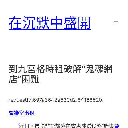
跳
至
在沉默中盛開
主
要
內
容
到九宮格時租破解“鬼魂網
店”困難
requestId:697a3642a620d2.84168520.
會議室出租
近日，市場監管部分在查處涉嫌侵略“胖東
會