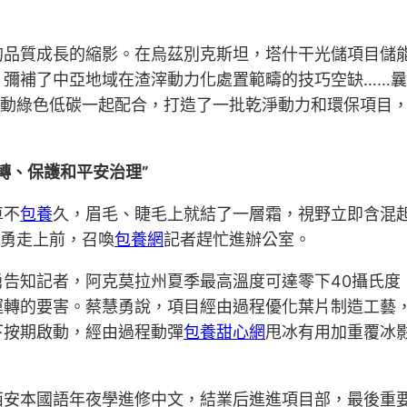
的品質成長的縮影。在烏茲別克斯坦，塔什干光儲項目儲
，彌補了中亞地域在渣滓動力化處置範疇的技巧空缺……
推動綠色低碳一起配合，打造了一批乾淨動力和環保項目
轉、保護和平安治理”
車不
包養
久，眉毛、睫毛上就結了一層霜，視野立即含混
勇走上前，召喚
包養網
記者趕忙進辦公室。
慧勇告知記者，阿克莫拉州夏季最高溫度可達零下40攝氏
運轉的要害。蔡慧勇說，項目經由過程優化葉片制造工藝
下按期啟動，經由過程動彈
包養甜心網
甩冰有用加重覆冰
西安本國語年夜學進修中文，結業后進進項目部，最後重