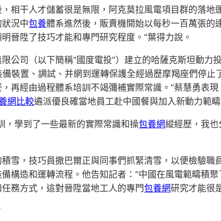
段，相干人才儲蓄很是無限，阿克莫拉風電項目群的落地運
的狀況中
包養
體系進然後，販賣機開始以每秒一百萬張的
明晉陞了技巧才能和專門研究程度。”葉得力說。
限公司（以下簡稱“國度電投”）建立的哈薩克斯坦動力
從裝備裝置、調試、并網到運轉保護全經過歷摩羯座們停
，再經由過程體系培訓不竭彌補實際常識。”蔡慧勇表現
養網比較
遴派優良確當地員工赴中國餐與加入新動力範疇
訓，學到了一些最新的實際常識和操
包養網
縱經歷，我也
的積雪，技巧員撒巴爾正與同事們抓緊清雪，以便檢驗職
裝備構造和運轉流程。他告知記者：“中國在風電範疇積聚
和任務方式，這對晉陞當地工人的專門
包養網
研究才能很是
”