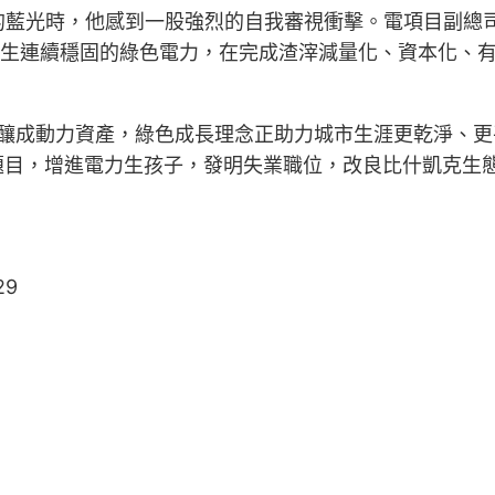
的藍光時，他感到一股強烈的自我審視衝擊。電項目副總
’發生連續穩固的綠色電力，在完成渣滓減量化、資本化、
累贅釀成動力資產，綠色成長理念正助力城市生涯更乾淨、
題目，增進電力生孩子，發明失業職位，改良比什凱克生
29