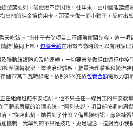
池艙整潔擺列，唆使燈不斷閃耀。往年末，由中國能建總
他掏出他的純金箔信用卡，那張卡像一面小鏡子，反射出
看天吃飯’。”塔什干光儲項目工程師努爾蘭先容，這一項
+儲能”協同上風，
包養合約
在用電岑嶺時段可以有用調理
測及聯動維護體系及時運轉，一切要害參數經由過程中控
切換至運轉狀況，電池治理體系、能量治理體系和變流裝
存儲77萬千瓦時綠電。依照85%充放
包養金額
電效力斟
正在組織班前平安培訓。他不只擔任一線員工的平安教
立了體系嚴厲的治理系統。”阿列夫說，項目部按期向周
融洽，“從裝此刻，她看到了什麼？備風險辨認、應急練習
通機制，我學到的不只是技巧，更是理念，這對我小我個