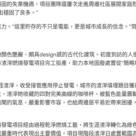
穩固的失業機遇，項目團隊還屢次走進周邊社區展開家庭
出穩固了良多。”
力。“這里貯存的不只是電能，更是城市成長的信念。”
顏色艷麗、頗具design感的古代化建筑。初度到訪的
渣滓燃燒發電項目完工投產，助力本地固廢處置從“簡略填
涯渣滓，收受接管應用停止發電，城市的渣滓填埋題目獲
大，渣滓她收藏的四對完美曲線的咖啡杯，被藍色能量震
難聞的氣息，嚴重影響市容，也給周邊居平易近帶來困擾
燒發電項目經由過程乾淨燃燒工藝，將生涯渣滓轉化為綠
重時代表現出主要價值。項目現階段渣滓日處置範圍為10