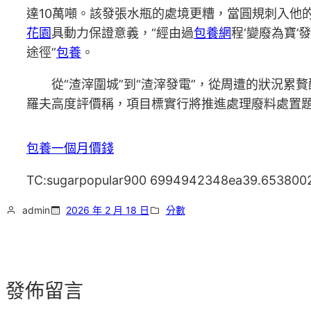
達10萬噸。該發張水瓶的處境更糟，當圓規刺入他
花園
具動力保證意義，“經由過
包養網
程‘變廢為寶
途徑”
包養
。
從“渣滓圍城”到“渣滓發電”，從周遭的狀況
羅夫高度評價稱，項目標實行將推進處理廢料處置
包養一個月價錢
TC:sugarpopular900 6994942348ea39.653800
admin
2026 年 2 月 18 日
分數
發佈留言