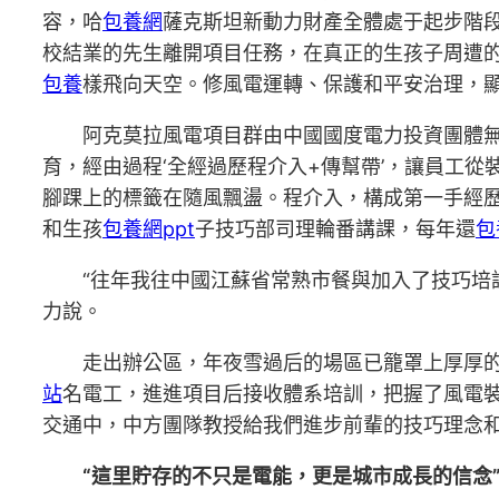
容，哈
包養網
薩克斯坦新動力財產全體處于起步階
校結業的先生離開項目任務，在真正的生孩子周遭
包養
樣飛向天空。修風電運轉、保護和平安治理，顯
阿克莫拉風電項目群由中國國度電力投資團體無
育，經由過程‘全經過歷程介入+傳幫帶’，讓員工
腳踝上的標籤在隨風飄盪。程介入，構成第一手經歷
和生孩
包養網ppt
子技巧部司理輪番講課，每年還
包
“往年我往中國江蘇省常熟市餐與加入了技巧培
力說。
走出辦公區，年夜雪過后的場區已籠罩上厚厚
站
名電工，進進項目后接收體系培訓，把握了風電
交通中，中方團隊教授給我們進步前輩的技巧理念
“這里貯存的不只是電能，更是城市成長的信念