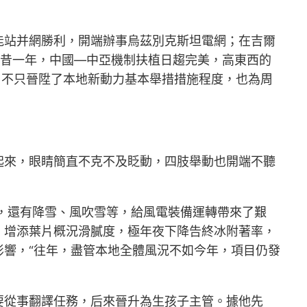
能站并網勝利，開端辦事烏茲別克斯坦電網；在吉爾
曩昔一年，中國—中亞機制扶植日趨完美，高東西的
，不只晉陞了本地新動力基本舉措措施程度，也為周
起來，眼睛簡直不克不及眨動，四肢舉動也開端不聽
度，還有降雪、風吹雪等，給風電裝備運轉帶來了艱
，增添葉片概況滑膩度，極年夜下降告終冰附著率，
影響，“往年，盡管本地全體風況不如今年，項目仍發
要從事翻譯任務，后來晉升為生孩子主管。據他先