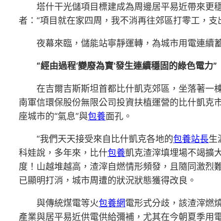
塔什干光儲項目標建成為周邊居平易近帶來更
者：“項目就在家四周，我不消再往郊區打零工，支
夜幕來臨，儲能站寧靜運轉，為城市用電連續蓄
“經由過程‘變廢為寶’發生連續穩固的綠色電力”
在吉爾吉斯斯坦首都比什凱克郊區，坐落著一棟
南軍信環保股份無限公司投資扶植運營的比什凱克市
座城市的“氣息”與
包養
面孔。
“我們天天接受來自比什凱克各地的
包養站長
生
科娃說，多年來，比什
包養
凱克渣滓填埋場不竭擴
度！山越堆越高，渣滓自燃情形頻發，且隨同激烈
已顯明打消，城市周遭的狀況狀態獲得改良。
與傳統煤電等火
包養網
電形式分歧，該渣滓燃
產業與居平易近供電供給彌補，尤其在今朝夏季用電嚴