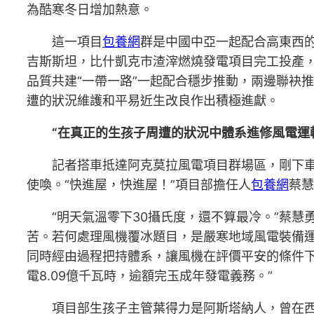
為酷寒冬日增加熱意。
這一項目
包養網
群是中國中亞一起配合高東西
吉斯斯坦，比什凱克市渣滓燃燒發電項目完工投產
品質共建“一帶一路”一起配合穩步推動，兩邊聯袂
遭的狀況維護和平易近生改良作出積極進獻。
“在真正的生孩子周遭的狀況中體系進修風電運
記者搭車抵達阿克莫拉風電項目群場區，剛下
使喚。“快進屋，快進屋！”項目部擔任人
包養網
蔡慧
“明天氣溫零下30攝氏度，還不算最冷。”蔡
苦。若何處理風機覆冰題目，是嚴寒地域風電裝備
同時經由過程把持體系，讓風機在評價平安的條件
電8.09億千瓦時，逾額完玉成年發電義務。”
項目部生孩子主管葉得力是阿斯塔納人，曾在