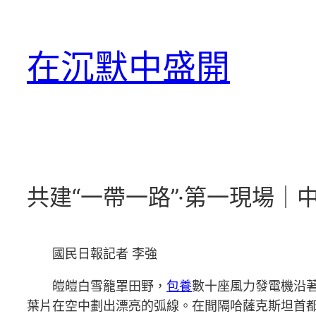
跳
至
在沉默中盛開
主
要
內
容
共建“一帶一路”·第一現場
國民日報
記者 李強
皚皚白雪籠罩田野，
包養
數十座風力發電機沿
葉片在空中劃出漂亮的弧線。在間隔哈薩克斯坦首都