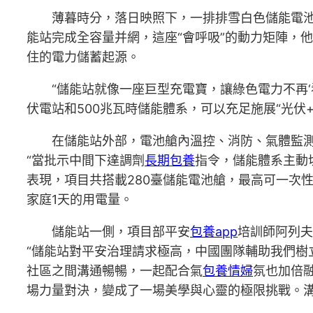
薄暮時分，落日映照下，一排排雪白色儲能電
能站完成全容量并網，這座“會呼吸”的動力矩陣，
住的電力儲蓄起源。
“儲能站就像一座巨型充電寶，讓綠色電力不再‘
伏電站和500兆瓦時儲能體系，可以充足施展“光伏
在儲能站外部，電池艙內溫控、消防、氣體監
“當批示中間下達調劑
長期包養
指令，儲能體系主動
表現，項目共搭載280臺儲能電池艙，最高可一次性
家庭1天的用電量。
儲能站一側，項目部平安
包養app
培訓師阿列夫
“儲能站對平安治理請求極高，中國團隊輔助我們樹
社區之間溝通暢暢，一起配合氣
包養情婦
氛也加倍
場力量對決，變成了一場美學與心靈的極限挑戰。溝