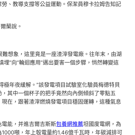
慰勞、教導支撐等公益運動。保潔員穆卡拉姆告知記
努爾蘭說。
人很難想象，這里竟是一座渣滓發電廠。往年末，由湖
埋”向“輪迴應用”邁出要害一個步驟，悄然轉變這
得極年夜緩解。”該發電項目試驗室化驗員梅德特貝
動，其中一個杯子的把手竟然向內側傾斜了零點五
。現在，跟著渣滓燃燒發電項目穩固運轉，這種氣息
色電能，并進吉爾吉斯斯
包養網推薦
坦國度電網，為
00噸，年上彀電量約1.46億千瓦時，年碳減排可