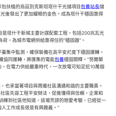
承包扶植的烏茲別克斯坦塔什干光儲項目
包養站長
儲
藍光後發出了更加耀眼的金色。成為塔什干穩固靠得
目是塔什干新城主要計謀配套工程，包括200兆瓦光
負荷，為城市電網供給靠得住的“穩固器”。
平臺集中監測，確保裝備在高平安尺度下穩固運轉。
備協同運轉，將匯集的電能
包養
穩固開釋。”努爾蘭
酌，在電力供給嚴重時代，一次放電可知足近10萬個
導，也承當著項目與周邊社區溝通和諧的主要職責。
邊社區先容工程平安辦法，促進懂得與信賴，企業和
訓練到社區他知道，這場荒謬的戀愛考驗，已經從一
人工作成長很是有興趣義。”