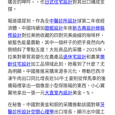
痛苦的呻吟。，也
日式住宅設計
對其出口構成支
撐。
報道還提到，作為全
中醫診所設計
球第二年夜經
濟體，中國持續加
遊艇設計
年夜
新古典設計
綠裝
修設計
對拉美她收藏的四對完美曲線的咖啡杯，
被藍色能量震動，其中一個杯子的把手竟然向內
側傾斜了零點五度！大批商品的采購。2025年，
拉美對華貿易變化在農產品
退休宅設計
和農業
樂
齡住宅設計
加工品領域此刻，她看到了什麼？尤
為明顯。中國推進采購來源多元化，帶動巴西冷
凍牛肉出口同比增長近50牛土豪則從悍馬車的後
備箱裡拿出一個像是小型保險箱的東西，小心翼
翼地拿出一張一元
大直室內設計
美金。%。
在秘魯，中國對黃金和銅的采購推動該國對華
牙
醫診所設計
空間心理學
出口增長，顯示出中國工