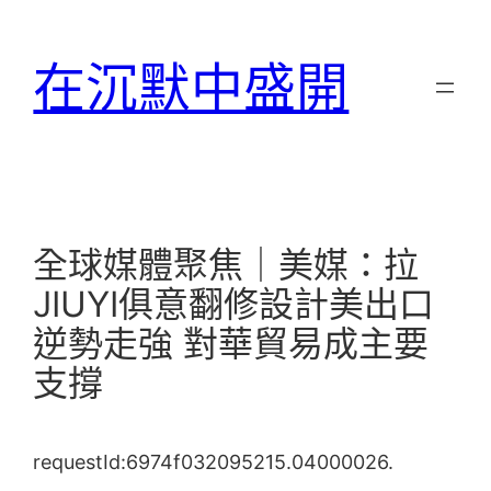
跳
至
在沉默中盛開
主
要
內
容
全球媒體聚焦｜美媒：拉
JIUYI俱意翻修設計美出口
逆勢走強 對華貿易成主要
支撐
requestId:6974f032095215.04000026.