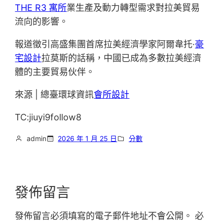
THE R3 寓所
業生產及動力轉型需求對拉美貿易
流向的影響。
報道徵引高盛集團首席拉美經濟學家阿爾韋托·
豪
宅設計
拉莫斯的話稱，中國已成為多數拉美經濟
體的主要貿易伙伴。
來源 | 總臺環球資訊
會所設計
TC:jiuyi9follow8
admin
2026 年 1 月 25 日
分數
發佈留言
發佈留言必須填寫的電子郵件地址不會公開。
必