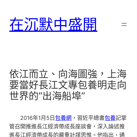
跳
至
在沉默中盛開
主
要
內
容
依江而立、向海圖強，上海
要當好長江文專包養明走向
世界的“出海船埠”
2016年1月5日
包養網
，習近平總書
包養
記掌
管召開推進長江經濟帶成長座談會，深入論述推
進長江經濟帶成長的嚴重計謀思惟。他指出，通