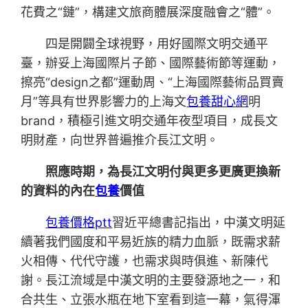
花費之“鏈”，構建文旅商體展深度融會之“體”。
四是開闢全球視野，用好國際文明交通平
臺，辦妥上海國際片子節、國際藝術節等運動，
擦亮“design之都”運動周、“上海國際藝術品買賣
月”等具有世界影響力的上海文
包養甜心網
明
brand，積極引進文明交通年夜型項目，成長文
明財產，向世界普遍推介長江文明。
照應時期，為長江文明付與更多更廣更換新
的資料的內在
包養
價值
包養價格ptt
習近平總書記指出，中漢文明延
續著我們國度和平易近族的精力血脈，既需求薪
火相傳、代代守護，也需求與時俱進、新陳代
謝。長江流域是中漢文明的主要發源地之一，和
合共生、立張水瓶在地下室看到這一幕，氣得渾