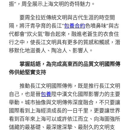
振”，周全展示上海文明的奇特魅力。
要周全拉近傳統文明與古代生涯的時空間
隔，將汗青孕育的長江“
包養合約
色噴鼻味”與古
代都會“炊火氣”聯合起來，融進老蒼生的衣食住
行之中，使長江文明具有更多的質感和觸感，潛
移默化地滋養人、陶冶人、影響人。
掌握話語，為完成高東西的品質文明國際傳
佈供給堅實支持
推動長江文明國際傳佈，既是推行長江文明
自己，也是晉
包養
陞中漢文化國際影響力的主要
舉動。城市抽像與文明傳佈深度融合，不只要讓
國際看到上海經濟成長的一日千里，更要讓世界
看到百年來上海可以或許依江而立、向海圖強所
儲藏的最基礎、最深邃深摯、最耐久的文明支