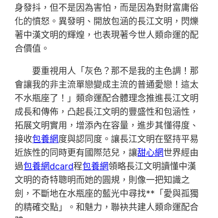
身發抖，但不是因為害怕，而是因為對財富庸俗
化的憤怒。異發明、開放包涵的長江文明，閃爍
著中漢文明的輝煌，也表現著今世人類命運的配
合價值。
要重視用人「灰色？那不是我的主色調！那
會讓我的非主流單戀變成主流的普通愛戀！這太
不水瓶座了！」類命運配合體理念推進長江文明
成長和傳佈，凸起長江文明的豐盛性和包涵性，
拓展文明實用，增添內在容量，進步其懂得度、
接收
包養網
度與認同度。讓長江文明在堅持平易
近族性的同時更有國際范兒，讓
甜心網
世界經由
過
包養網dcard
程
包養網
領略長江文明讀懂中漢
文明的奇特聰明而她的圓規，則像一把知識之
劍，不斷地在水瓶座的藍光中尋找**「愛與孤獨
的精確交點」。和魅力，聯袂共建人類命運配合