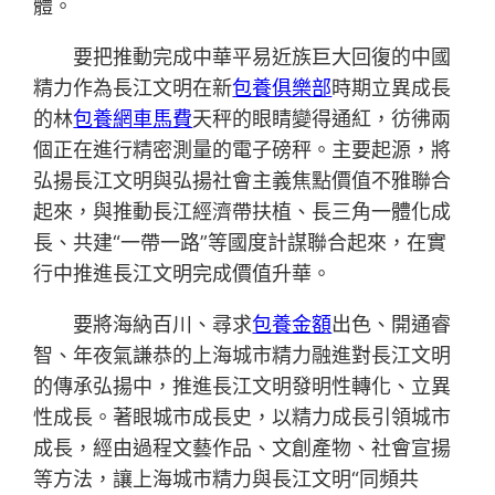
體。
要把推動完成中華平易近族巨大回復的中國
精力作為長江文明在新
包養俱樂部
時期立異成長
的林
包養網車馬費
天秤的眼睛變得通紅，彷彿兩
個正在進行精密測量的電子磅秤。主要起源，將
弘揚長江文明與弘揚社會主義焦點價值不雅聯合
起來，與推動長江經濟帶扶植、長三角一體化成
長、共建“一帶一路”等國度計謀聯合起來，在實
行中推進長江文明完成價值升華。
要將海納百川、尋求
包養金額
出色、開通睿
智、年夜氣謙恭的上海城市精力融進對長江文明
的傳承弘揚中，推進長江文明發明性轉化、立異
性成長。著眼城市成長史，以精力成長引領城市
成長，經由過程文藝作品、文創產物、社會宣揚
等方法，讓上海城市精力與長江文明“同頻共