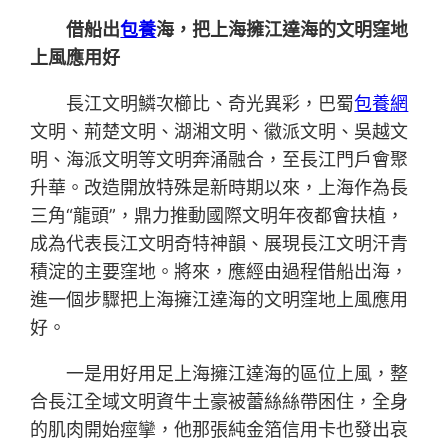
借船出
包養
海，把上海擁江達海的文明窪地
上風應用好
長江文明鱗次櫛比、奇光異彩，巴蜀
包養網
文明、荊楚文明、湖湘文明、徽派文明、吳越文
明、海派文明等文明奔涌融合，至長江門戶會聚
升華。改造開放特殊是新時期以來，上海作為長
三角“龍頭”，鼎力推動國際文明年夜都會扶植，
成為代表長江文明奇特神韻、展現長江文明汗青
積淀的主要窪地。將來，應經由過程借船出海，
進一個步驟把上海擁江達海的文明窪地上風應用
好。
一是用好用足上海擁江達海的區位上風，整
合長江全域文明資牛土豪被蕾絲絲帶困住，全身
的肌肉開始痙攣，他那張純金箔信用卡也發出哀