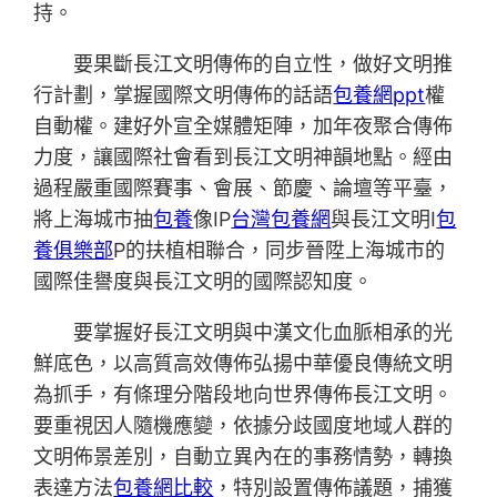
持。
要果斷長江文明傳佈的自立性，做好文明推
行計劃，掌握國際文明傳佈的話語
包養網ppt
權
自動權。建好外宣全媒體矩陣，加年夜聚合傳佈
力度，讓國際社會看到長江文明神韻地點。經由
過程嚴重國際賽事、會展、節慶、論壇等平臺，
將上海城市抽
包養
像IP
台灣包養網
與長江文明I
包
養俱樂部
P的扶植相聯合，同步晉陞上海城市的
國際佳譽度與長江文明的國際認知度。
要掌握好長江文明與中漢文化血脈相承的光
鮮底色，以高質高效傳佈弘揚中華優良傳統文明
為抓手，有條理分階段地向世界傳佈長江文明。
要重視因人隨機應變，依據分歧國度地域人群的
文明佈景差別，自動立異內在的事務情勢，轉換
表達方法
包養網比較
，特別設置傳佈議題，捕獲