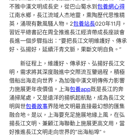
不雅中漢文明成長史，從巴山蜀水到
包養網心得
江南水鄉，長江流域人杰地靈，熏陶歷代思惟精
英，涌現有數風騷人物。2
包養站長
020年11月，
習近平總書記在周全推進長江經濟帶成長座談會
長進一個步驟指出：“要把長江文明維護好、傳承
好、弘揚好，延續汗青文脈，果斷文明自負。”
新征程上，維護好、傳承好、弘揚好長江文
明，需求將其深度融進中交際流互鑒過程，積極
借船出海走向世界，為加強中漢文明傳佈力影響
力施展更年夜價值。上海
包養app
既是長江的奔
涌掃尾處，又是遠洋的揚帆起航點，成為長江文
明與世
包養故事
界陸地文明最直接最幻想的匯集
融合地。是以，上海要充足施展地緣上風，在弘
揚長江文明、兼顧江海聯動上施展更高文用，當
好推進長江文明走向世界的“出海船埠”。