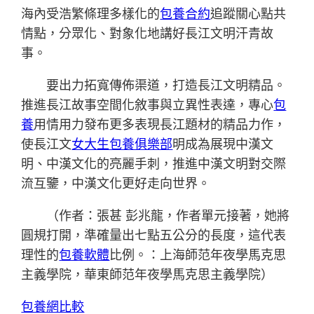
海內受浩繁條理多樣化的
包養合約
追蹤關心點共
情點，分眾化、對象化地講好長江文明汗青故
事。
要出力拓寬傳佈渠道，打造長江文明精品。
推進長江故事空間化敘事與立異性表達，專心
包
養
用情用力發布更多表現長江題材的精品力作，
使長江文
女大生包養俱樂部
明成為展現中漢文
明、中漢文化的亮麗手刺，推進中漢文明對交際
流互鑒，中漢文化更好走向世界。
（作者：張甚 彭兆龍，作者單元接著，她將
圓規打開，準確量出七點五公分的長度，這代表
理性的
包養軟體
比例。：上海師范年夜學馬克思
主義學院，華東師范年夜學馬克思主義學院）
包養網比較