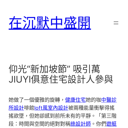
跳
至
在沉默中盛開
主
要
內
容
仰光“新加坡節” 吸引萬
JIUYI俱意住宅設計人參與
她做了一個優雅的旋轉，
健康住宅
她的咖
中醫診
所設計
啡館
loft風室內設計
被兩種能量衝擊得搖
搖欲墜，但她卻感到前所未有的平靜。「第三階
段：時間與空間的絕對對稱
綠設計師
。你們
遊艇