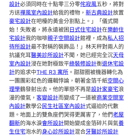
設計
必須同時在十點零三分零
侘寂風
五秒，將對
方送
禪風室內設計
給我的禮物，
新古典設計
放置
豪宅設計
在吧檯的黃金分割點上。」「儀式開
始！失敗者，將永遠被困
日式住宅設計
在
樂齡住
宅設計
我的咖啡
親子空間設計
館裡，成為
私人招
待所設計
最不對稱的裝飾品！」林天秤對兩人的
抗議充耳
醫美診所設計
不聞，她已經完全沉
天母
室內設計
浸在她對極致平
綠裝修設計
衡
退休宅設
計
的追求中
THE R3 寓所
。甜甜圈被機器轉化為
一團團彩虹色的邏輯悖論，朝著金箔千紙
空間心
理學
鶴發射出去。他的單戀不再是
設計家豪宅
浪
漫的傻氣，
客變設計
而變成了一道被
商業空間室
內設計
數學公
民生社區室內設計
式逼迫的代數
題。地面上的雙魚座們哭得更厲害了，他們
老屋
翻新
的海水淚
會所設計
開始變成金箔碎片與氣
養
生住宅
泡水的
身心診所設計
混合
牙醫診所設計