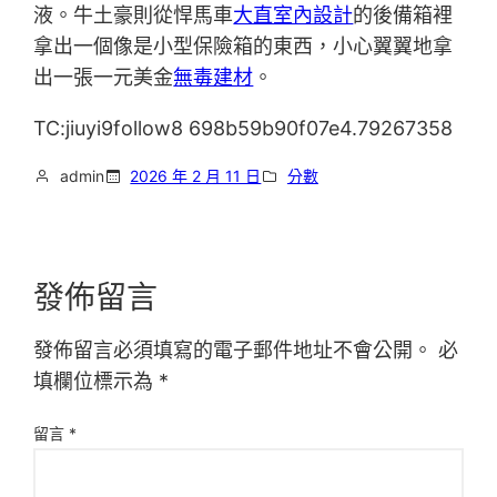
液。牛土豪則從悍馬車
大直室內設計
的後備箱裡
拿出一個像是小型保險箱的東西，小心翼翼地拿
出一張一元美金
無毒建材
。
TC:jiuyi9follow8 698b59b90f07e4.79267358
admin
2026 年 2 月 11 日
分數
發佈留言
發佈留言必須填寫的電子郵件地址不會公開。
必
填欄位標示為
*
留言
*