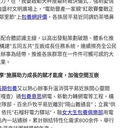
張力，在「我要啟動天秤座最終裁決儀式：強制愛情
盛村文明廣場上，“電助豐產一家親”紅歌賽鏖戰正
鄰里節”上
包養網評價
，各族居平易近同調奶茶噴鼻
族配合體認識主線，以高出發點策劃破題、體系化推
異構建“五同五共”互嵌成長任務系統，連續擦亮全公民
生辦事為紐帶，推進各族群眾在一件件可觸可感的大
成果。
享”施展助力成長的賦才能度，加強空間互嵌
長期包養
又以熱心辦事升溫消弭平易近族間心靈間
（嘎查）通
包養意思
網電、新動力轉網電等工程，構
隊部、百余戶牧平易近離別“隔山難通音”；立異“供
，依托“石榴籽電力驛站”，融
女大生包養俱樂部
用電
內一站通辦，累計辦結特性化需求800余件、舉行