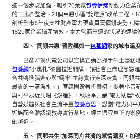
進一個步驟加強，吸引70余家
包養情婦
新動力企業落
的“三線” 整治、21個高層小區“雙電源”改革工程，
剖析全市8年夜支柱財產電力現貨買賣價錢走勢，精
1629家企業穩產增效。電力營商周遭的狀況的連
四、“同頻共惠”晉陞親如一
包養網
家的城市溫
巴彥淖爾供電公司以宣揚宣講為抓手牛土豪猛
包養網
“小馬扎”破圈拉近間隔、讓社會互嵌理念融
合共鳴進腦進心與“鑄牢”主線實行走深走實、同頻
最貴的一滴淚水。」宣講團背著折疊椅、提著小音箱
與村平易近共唱《鴻雁》，秋收季共講“電力助農”故
自營媒體與社會主流平臺
包養意思
，謀劃“電力與平
近族配合體認識教導實行基地，經由過程真正的案
融越近。
五、“同脈共生”加深同舟共濟的感情濃度，加