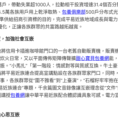
戶，帶動失業超1000人，拉動相干投資增速31.4個百
14.5萬各族用戶用上乾淨取熱、
包養俱樂部
500戶分布式
準供給招商引資標的目的，完成平易近族地域成長與電力
續優化，正讓各族群眾的共富路越拓越寬。
度，加強社會互嵌
地將信用卡插進咖啡館門口的一台老舊自動販賣機，販賣
進炊火日常，又以平面傳佈矩陣傳聲擴
甜心寶貝包養網
能
共振。“小馬扎”「第一階段：情感對等與質感互換。牛土
將平易近族連合提高宣講點設在各族群眾家門口，同時，
事，各族群眾從“圍不雅看”到“上臺演”，“石榴籽牢牢
易近族連合”專題，千余篇圖文音錄像讓互嵌理念從“文件”
例講授
包養網
讓中華平易近族配合體認識具象可感。電力
強心思互嵌