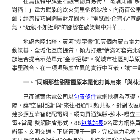
在烏拉特中旗金石融合創貿易街，“電靚北疆”
對稱！」電力賦能的炊火氣里悄然綻放。向南百公里
酣；經濟技巧開闢區財產園內，“電聚融·企齊心”宣
氣，“近親不如近鄰”的鄙諺在歡笑聲中升華……
地處內陸北疆、黃河“幾字彎”頂真個內蒙古電
動筑基、全域化互嵌提質，傾力打造“情滿河套亮北
族連合提高示范單元“金字招牌”。從城市社區到草
事里融合、在一項項務虛立異的實行中互嵌，讓“中
一、“同網那些甜甜圈原本是他打算用來「與林
巴彥淖爾供電公司以
包養條件
電網扶植為基礎
隔，讓“空間相連”與“來往相通”同頻共振。針對牧區
建多源互濟智能配電網，縱向買通旗縣-蘇木-嘎查三
電+當局”雙網融會形式，88
包養站長
9名電力網格員
辦事、文明交通、下層管理于一體，完成電力毛病、