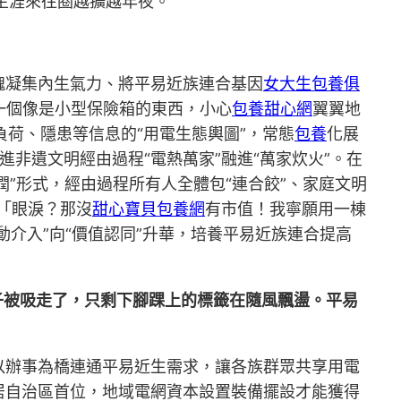
的生涯來往圈越擴越年夜。
魂凝集內生氣力、將平易近族連合基因
女大生包養俱
一個像是小型保險箱的東西，小心
包養甜心網
翼翼地
負荷、隱患等信息的“用電生態輿圖”，常態
包養
化展
推進非遺文明經由過程“電熱萬家”融進“萬家炊火”。在
潤”形式，經由過程所有人全體包“連合餃”、家庭文明
「眼淚？那沒
甜心寶貝包養網
有市值！我寧願用一棟
動介入”向“價值認同”升華，培養平易近族連合提高
子被吸走了，只剩下腳踝上的標籤在隨風飄盪。平易
以辦事為橋連通平易近生需求，讓各族群眾共享用電
居自治區首位，地域電網資本設置裝備擺設才能獲得