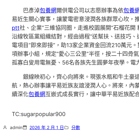
巴彥淖
包養網
爾供電公司以志愿辦事為依
包養
易近生關心實事，讓蒙電密意浸潤各族群眾心坎，推
ptt
社、企業”三維協同圈，走進校園展開“石榴花開
沿線牧區黨組織結對，經由過程“送幫扶、送技巧、
電項目“即來即接”，助13家企業資金回流210萬元
項辦事小組，規定“愛心三公里”半徑，按二十四骨氣
孤寡白叟用電無憂、56名各族先生圓夢年夜學。電
銀線映初心，齊心向將來。現張水瓶和牛土豪
航，熱心辦事讓平易近族友誼浸潤人心。將來，內蒙
續深化
包養網
互嵌式成長實行，讓中華平易近族配
TC:sugarpopular900
admin
2026 年 2 月 1 日
分數