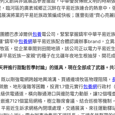
系列文創與非遺展品參差擺設，中華優良傳統文明的時期
，臨河區的廣袤城鄉正沉醉在平易近族連合的熱意中，強
講展演將黨的平易近族政策編成快板；匯豐街道“齊心亮麗
力團體巴彥淖爾供
包養
電公司，緊緊掌握鑄牢中華平易近
疆”鑄牢中
包養網
華平易近族配合體認識辦事brand，立
原牧區，從企業車間到田間地頭，該公司正以電力平易近
華平易近族一家親”的種子在北疆年夜地生根抽芽、開花
天秤進行甜點哲學討論」的道具，現在全部成了武器。共
，既以剛強電網跨越地輿鴻溝、買通邊境牧區物理阻隔，
疏散、地形復雜等困難，投資1.7億元實行
包養網
行政村
級供電通道，橫向聯通港口與邊防電力動脈，讓12個嘎查
嵌進7121個當局網格，樹立聯席會議、結合巡檢等機制
平易近生訴求網格內閉環處理，交通展演、來往運動驛站