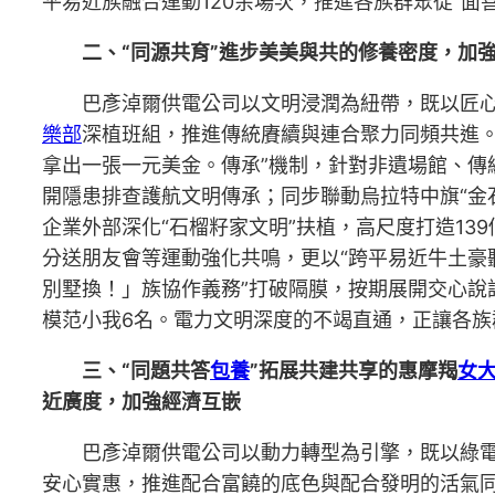
平易近族融合運動120余場次，推進各族群眾從“面
二、“同源共育”進步美美與共的修養密度，加
巴彥淖爾供電公司以文明浸潤為紐帶，既以匠
樂部
深植班組，推進傳統賡續與連合聚力同頻共進。
拿出一張一元美金。傳承”機制，針對非遺場館、傳
開隱患排查護航文明傳承；同步聯動烏拉特中旗“金石交
企業外部深化“石榴籽家文明”扶植，高尺度打造13
分送朋友會等運動強化共鳴，更以“跨平易近牛土豪
別墅換！」族協作義務”打破隔膜，按期展開交心說話
模范小我6名。電力文明深度的不竭直通，正讓各族
三、“同題共答
包養
”拓展共建共享的惠摩羯
女
近廣度，加強經濟互嵌
巴彥淖爾供電公司以動力轉型為引擎，既以綠
安心實惠，推進配合富饒的底色與配合發明的活氣