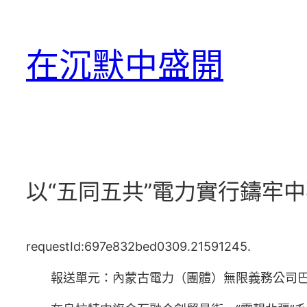
跳
至
在沉默中盛開
主
要
內
容
以“五同五共”電力實行鑄牢
requestId:697e832bed0309.21591245.
報送單元：內蒙古電力（團體）無限義務公司