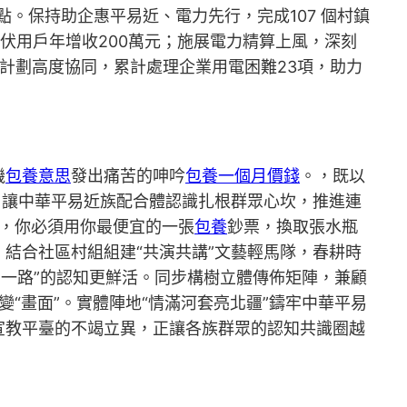
分點。保持助企惠平易近、電力先行，完成107 個村鎮
光伏用戶年增收200萬元；施展電力精算上風，深刻
計劃高度協同，累計處理企業用電困難23項，助力
機
包養意思
發出痛苦的呻吟
包養一個月價錢
。，既以
，讓中華平易近族配合體認識扎根群眾心坎，推進連
豪，你必須用你最便宜的一張
包養
鈔票，換取張水瓶
結合社區村組組建“共演共講”文藝輕馬隊，春耕時
抱在一路”的認知更鮮活。同步構樹立體傳佈矩陣，兼顧
變“畫面”。實體陣地“情滿河套亮北疆”鑄牢中華平易
宣教平臺的不竭立異，正讓各族群眾的認知共識圈越