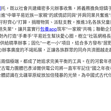
網
托，既以社會共建織密多元辦事收集，將義務擔負熔鑄
進“中華平易近族一家親”的感情認同與“并肩同業共奮進
 籽籽齊心”打算，捐贈物質、派駐支教，推進3名各族兒
送失業”，讓共富實行
包養app
筑牢“一家親”共鳴；聯動企
。對內打造“手牽手”平易近生幫扶愛心圈，樹立“社區網格
供給精準辦事；固化“一老一小”項目，結合多方發布“居野
力辦事廣度的不竭拓展，正讓各族群眾的同舟共濟圈越走
這兩個極端，都成了她追求完美平衡的工具。在的河套年
古電力團體巴彥淖爾供電公司將一直牢牢記住“國之年夜
合體認識在北疆草原綻放加倍殘暴的光榮，為中國式古代