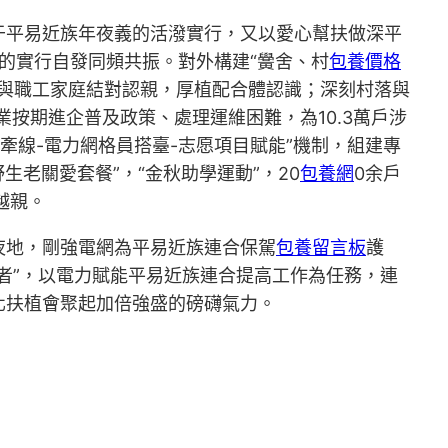
于平易近族年夜義的活潑實行，又以愛心幫扶做深平
”的實行自發同頻共振。對外構建“黌舍、村
包養價格
童與職工家庭結對認親，厚植配合體認識；深刻村落與
業按期進企普及政策、處理運維困難，為10.3萬戶涉
長牽線-電力網格員搭臺-志愿項目賦能”機制，組建專
生老關愛套餐”，“金秋助學運動”，20
包養網
0余戶
越親。
夜地，剛強電網為平易近族連合保駕
包養留言板
護
者”，以電力賦能平易近族連合提高工作為任務，連
化扶植會聚起加倍強盛的磅礴氣力。