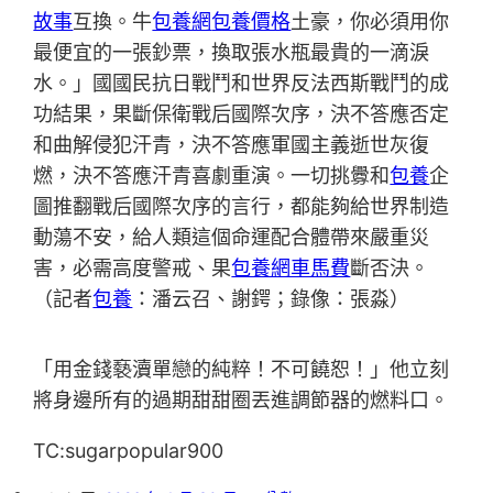
故事
互換。牛
包養網
包養價格
土豪，你必須用你
最便宜的一張鈔票，換取張水瓶最貴的一滴淚
水。」國國民抗日戰鬥和世界反法西斯戰鬥的成
功結果，果斷保衛戰后國際次序，決不答應否定
和曲解侵犯汗青，決不答應軍國主義逝世灰復
燃，決不答應汗青喜劇重演。一切挑釁和
包養
企
圖推翻戰后國際次序的言行，都能夠給世界制造
動蕩不安，給人類這個命運配合體帶來嚴重災
害，必需高度警戒、果
包養網車馬費
斷否決。
（記者
包養
：潘云召、謝鍔；錄像：張淼）
「用金錢褻瀆單戀的純粹！不可饒恕！」他立刻
將身邊所有的過期甜甜圈丟進調節器的燃料口。
TC:sugarpopular900