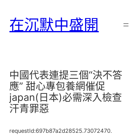
跳
至
在沉默中盛開
主
要
內
容
中國代表連提三個“決不答
應” 甜心專包養網催促
japan(日本)必需深入檢查
汗青罪惡
requestId:697b87a2d28525.73072470.