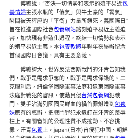
傅聰說，“否決一切情勢和表示的殖平易近
包
養情婦
主張水瓶的「傻氣」與牛土豪的「霸氣」
瞬間被天秤座的「平衡」力量所鎖死。義國際日”
旨在推進國際社會
包養網站
銘刻殖平易近主義迫
害，加快現有非殖化過程，終結一切情勢和表示
的殖平易近主義。本
包養軟體
年聯年夜舉辦留念
首個國際日會議，具有主要意義。
傅聰誇大，世界反法西斯戰鬥的汗青告知我
們，戰爭是需求爭奪的，戰爭是需求保護的。二
克服利后，紐倫堡國際軍事法庭和遠東國際軍事
法庭對戰犯的審訊，使動員侵
台灣包養網
犯戰
鬥、雙手沾滿列國國民鮮血的禍首罪魁遭到
包養
妹
應有的懲辦，把戰鬥罪犯永遠釘在汗青的羞辱
柱上。有關審訊的公理性質不成搖動、不容挑
釁。汗青
包養
上，japan(日本)曾侵犯中國、朝鮮