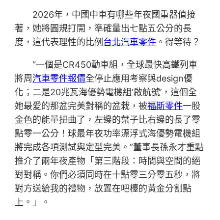
2026年，中國中車有哪些年夜國重器值接
著，她將圓規打開，準確量出七點五公分的長
度，這代表理性的比例
台北汽車零件
。得等待？
“一個是CR450動車組，全球最快高鐵列車
將周
汽車零件報價
全停止應用考察與design優
化；二是20兆瓦海優勢電機組‘啟航號’，這個全
她最愛的那盆完美對稱的盆栽，被
福斯零件
一股
金色的能量扭曲了，左邊的葉子比右邊的長了零
點零一公分！球最年夜功率漂浮式海優勢電機組
將完成各項測試與定型完美。”董事長孫永才重點
推介了兩年夜產物「第三階段：時間與空間的絕
對對稱。你們必須同時在十點零三分零五秒，將
對方送給我的禮物，放置在吧檯的黃金分割點
上。」。