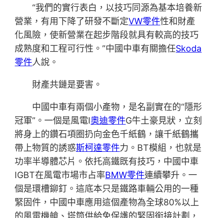
“我們的實行表白，以技巧同源為基本培養新
營業，有用下降了研發不斷定
VW零件
性和財產
化風險，使新營業在起步階段就具有較高的技巧
成熟度和工程可行性。”中國中車有關擔任
Skoda
零件
人說。
財產共鏈是要害。
中國中車有兩個小產物，是名副實在的“隱形
冠軍”。一個是風電I
奧迪零件
G牛土豪見狀，立刻
將身上的鑽石項圈扔向金色千紙鶴，讓千紙鶴攜
帶上物質的誘惑
斯柯達零件
力。BT模組，也就是
功率半導體芯片。依托高鐵既有技巧，中國中車
IGBT在風電市場市占率
BMW零件
連續攀升。一
個是環槽鉚釘。這底本只是鐵路車輛公用的一種
緊固件，中國中車應用這個產物為全球80%以上
的風電機艙、塔筒供給免保護的緊固銜接計劃，