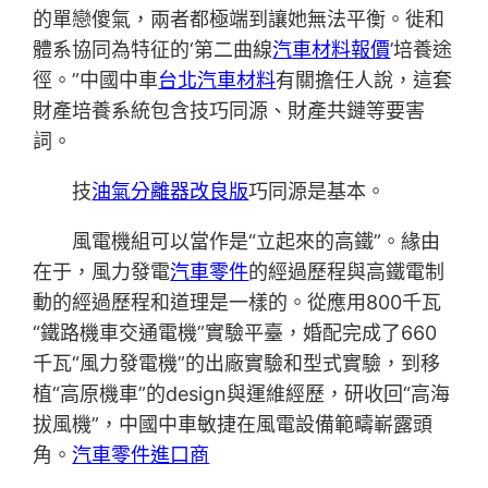
的單戀傻氣，兩者都極端到讓她無法平衡。徙和
體系協同為特征的‘第二曲線
汽車材料報價
’培養途
徑。”中國中車
台北汽車材料
有關擔任人說，這套
財產培養系統包含技巧同源、財產共鏈等要害
詞。
技
油氣分離器改良版
巧同源是基本。
風電機組可以當作是“立起來的高鐵”。緣由
在于，風力發電
汽車零件
的經過歷程與高鐵電制
動的經過歷程和道理是一樣的。從應用800千瓦
“鐵路機車交通電機”實驗平臺，婚配完成了660
千瓦“風力發電機”的出廠實驗和型式實驗，到移
植“高原機車”的design與運維經歷，研收回“高海
拔風機”，中國中車敏捷在風電設備範疇嶄露頭
角。
汽車零件進口商