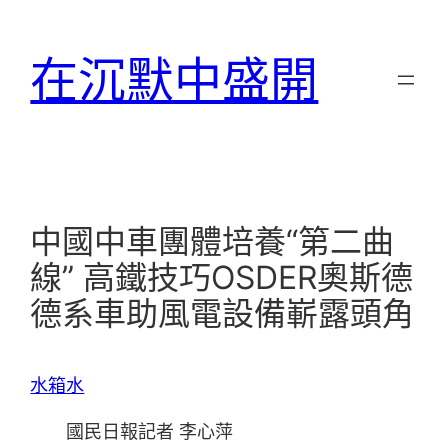
跳
至
在沉默中盛開
主
要
內
容
中國中車團體培養“第二曲
線” 高鐵技巧OSDER奧斯德
德系車助風電設備嶄露頭角
水箱水
國民日報記者 李心萍