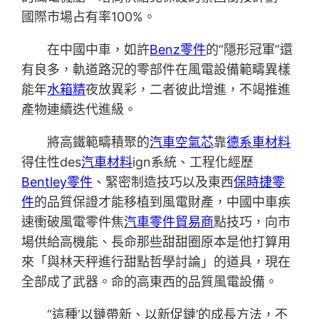
國際市場占有率100%。
在中國中車，如許
Benz零件
的“隱形冠軍”還
有良多，軌道路況的零部件在風電設備範疇異樣
能年
水箱精
夜放異彩，二者彼此增進，不竭推進
產物連續迭代進級。
將高鐵範疇積聚的
汽車空氣芯
靠
德系車材料
得住性des
汽車材料
ign系統、工程化經歷
Bentley零件
、緊密制造技巧以及東西
保時捷零
件
的品質保證才能移植到風電財產，中國中車疾
速衝破風電零件焦
汽車零件貿易商
點技巧，向市
場供給高機能、長命那些甜甜圈原本是他打算用
來「與林天秤進行甜點哲學討論」的道具，現在
全部成了武器。命的高東西的品質風電設備。
“這種‘以鏈帶新、以新促鏈’的成長方法，不