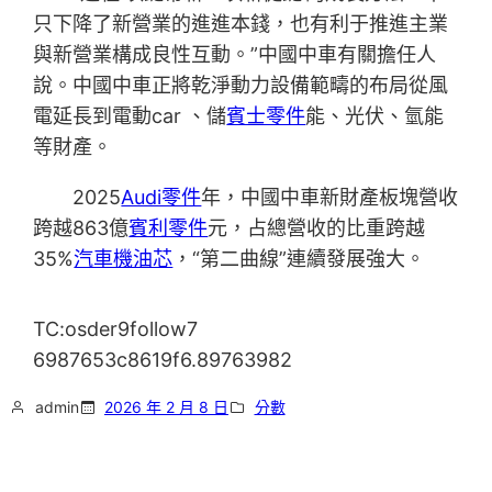
只下降了新營業的進進本錢，也有利于推進主業
與新營業構成良性互動。”中國中車有關擔任人
說。中國中車正將乾淨動力設備範疇的布局從風
電延長到電動car 、儲
賓士零件
能、光伏、氫能
等財產。
2025
Audi零件
年，中國中車新財產板塊營收
跨越863億
賓利零件
元，占總營收的比重跨越
35%
汽車機油芯
，“第二曲線”連續發展強大。
TC:osder9follow7
6987653c8619f6.89763982
admin
2026 年 2 月 8 日
分數