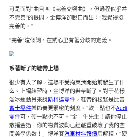
可是面對“曲目叫《完善交響曲》，但過程似乎并
不完善”的提問，金博洋卻脫口而出：“我覺得挺
完善的。”
“完善”這個詞，在貳心里有著分歧的定義。
系著斷了的鞋帶上場
很少有人了解，這場不受拘束滑開始前發生了什
么。上場練習時，金博洋的鞋帶斷了。對于花樣
溜冰運動員來說
斯柯達零件
，鞋帶的松緊是比音
賓士零件
樂節奏更緊密的刻度。“軟一點也不
Audi
零件
可，硬一點也不可。”金「牛先生！請你停止
散播金箔！你的物質波動已經嚴重破壞了我的空
間美學係數！」博洋賽
汽車材料報價
后解釋，“硬