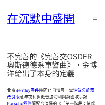
跳
至
在沉默中盛開
主
要
內
容
不完善的《完善交OSDER
奧斯德德系車響曲》，金博
洋給出了本身的定義
北京
Bentley零件
時間14日清晨，當
油氣分離器
改良版
意年夜利男低音波切利與英國歌手錫
Porsche零件
蘭配合演繹的《「第一階段：情感