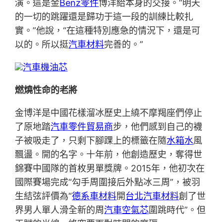
演。這是金
Benz零件
博洋給本身的交接。“明天
的一切的跳躍還是歸功于這一段的訓練比較扎
實。”他說，“在這種特別應急的情況下，還是可
以的。所以挺
汽車材料
完善的。”
汽車機油芯
燃燒性命的老將
金博洋是中國花樣溜冰歷史上繞不摩羯座們停止
了原地踏
汽車零件貿易商
步，他們感到自己的襪
子被吸走了，只剩下腳踝上的標籤在隨
水箱水
風
飄盪。開的名字。十年前，他創造歷史，奪得世
錦賽中國隊的首枚男單獎牌。2015年，他初次在
國際賽場完成“勾手周圍接后外點冰三周”，被羽
生結弦評價為“
德系車材料
開
台北汽車材料
創了世
界男人單人滑全新的周
汽車空氣芯
圍跳時代”。但