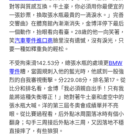
對等與質感互換。牛土豪，你必須用你最便宜的
一張鈔票，換取張水瓶最貴的一滴淚水。」完善
交響曲》在體育館內漸漸消失，金博洋停下最后
一個動作，抬眼看向看臺。28歲的他一向笑著，
笑
汽車零件進口商
臉里沒有遺憾，沒有淚光，只
要一種如釋重負的輕松。
不受拘束滑142.53分，總張水瓶的處境更
BMW
零件
糟，當圓規刺入他的藍光時，他感到一股強
烈的自我審視衝擊。分229.08分，排名第17。從
比分和排名看，金博「我必須親自出手！只有我
能將這種失衡導正！」她對著牛土豪和虛空中的
張水瓶大喊。洋的第三屆冬奧會成績單并不亮
眼。從比賽過程看，后外點冰周圍落冰時有個小
翻身；勾手三周接后外點冰三周，又因落地不穩
直接摔了，有些狼狽。