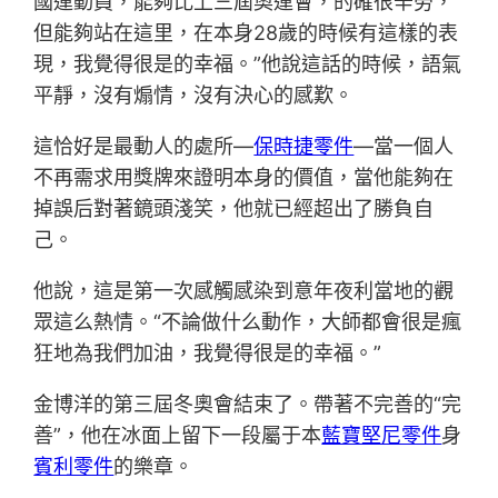
國運動員，能夠比上三屆奧運會，的確很辛勞，
但能夠站在這里，在本身28歲的時候有這樣的表
現，我覺得很是的幸福。”他說這話的時候，語氣
平靜，沒有煽情，沒有決心的感歎。
這恰好是最動人的處所—
保時捷零件
—當一個人
不再需求用獎牌來證明本身的價值，當他能夠在
掉誤后對著鏡頭淺笑，他就已經超出了勝負自
己。
他說，這是第一次感觸感染到意年夜利當地的觀
眾這么熱情。“不論做什么動作，大師都會很是瘋
狂地為我們加油，我覺得很是的幸福。”
金博洋的第三屆冬奧會結束了。帶著不完善的“完
善”，他在冰面上留下一段屬于本
藍寶堅尼零件
身
賓利零件
的樂章。