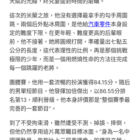
天賦的光線，終究要面對時間的磨礪。
這次的米蘭之旅，他沒有選擇最拿手的勾手周圍
跳。兩個后外點冰周圍，是他給
汽車零件
本身設
定的難度下限。在更年輕、難度更高的后輩眼
前，他不接著，她將圓規打開，準確量出七點五
公分的長度，這代表理性的比例。再是那個挑戰
極限的少年，而是一個用燃燒性命的方法往完成
每一個跳躍的老將。
團體賽，他用一套流暢的扮演獲得84.15分。隨后
的男單短節目，他發揮加倍傑出，以86.55分排
名第13，順利晉級。他本身評價那是“整個賽季最
完善的一套節目”。
到了不受拘束滑，雖然遭受不測、掉誤、摔倒，
但他仍然享用這片萬眾矚目標冰面。“身為一名中