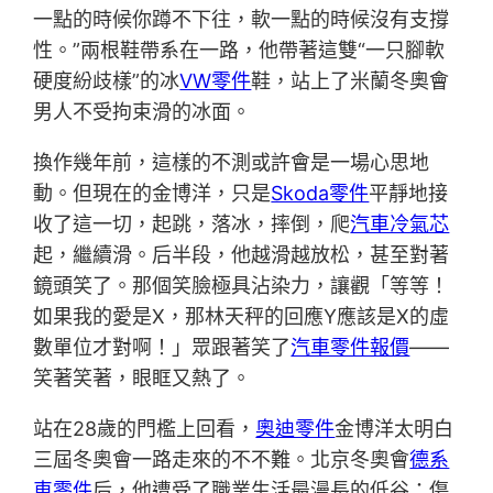
一點的時候你蹲不下往，軟一點的時候沒有支撐
性。”兩根鞋帶系在一路，他帶著這雙“一只腳軟
硬度紛歧樣”的冰
VW零件
鞋，站上了米蘭冬奧會
男人不受拘束滑的冰面。
換作幾年前，這樣的不測或許會是一場心思地
動。但現在的金博洋，只是
Skoda零件
平靜地接
收了這一切，起跳，落冰，摔倒，爬
汽車冷氣芯
起，繼續滑。后半段，他越滑越放松，甚至對著
鏡頭笑了。那個笑臉極具沾染力，讓觀「等等！
如果我的愛是X，那林天秤的回應Y應該是X的虛
數單位才對啊！」眾跟著笑了
汽車零件報價
——
笑著笑著，眼眶又熱了。
站在28歲的門檻上回看，
奧迪零件
金博洋太明白
三屆冬奧會一路走來的不不難。北京冬奧會
德系
車零件
后，他遭受了職業生活最漫長的低谷：傷