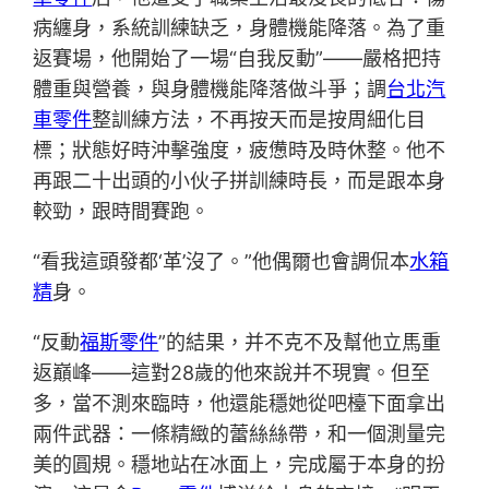
病纏身，系統訓練缺乏，身體機能降落。為了重
返賽場，他開始了一場“自我反動”——嚴格把持
體重與營養，與身體機能降落做斗爭；調
台北汽
車零件
整訓練方法，不再按天而是按周細化目
標；狀態好時沖擊強度，疲憊時及時休整。他不
再跟二十出頭的小伙子拼訓練時長，而是跟本身
較勁，跟時間賽跑。
“看我這頭發都‘革’沒了。”他偶爾也會調侃本
水箱
精
身。
“反動
福斯零件
”的結果，并不克不及幫他立馬重
返巔峰——這對28歲的他來說并不現實。但至
多，當不測來臨時，他還能穩她從吧檯下面拿出
兩件武器：一條精緻的蕾絲絲帶，和一個測量完
美的圓規。穩地站在冰面上，完成屬于本身的扮