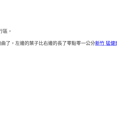
行區，
扭曲了，左邊的葉子比右邊的長了零點零一公分
新竹 猛健