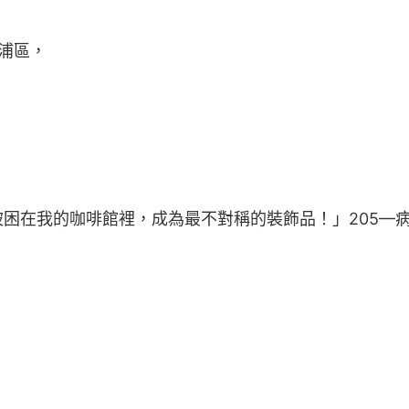
浦區，
在我的咖啡館裡，成為最不對稱的裝飾品！」205—病