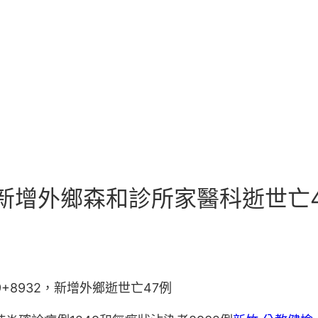
2，新增外鄉森和診所家醫科逝世亡
8932，新增外鄉逝世亡47例