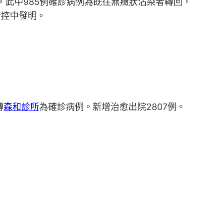
，此中985例確診病例為既往無癥狀沾染者轉回，
管控中發明。
轉
森和診所
為確診病例。新增治愈出院2807例。