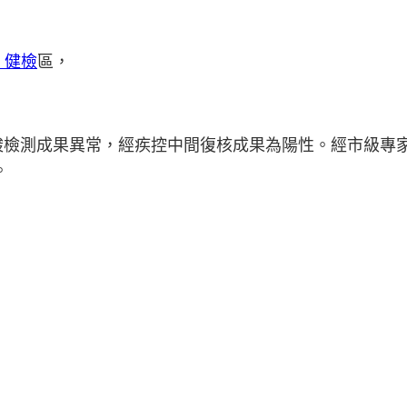
 健檢
區，
測成果異常，經疾控中間復核成果為陽性。經市級專家
。