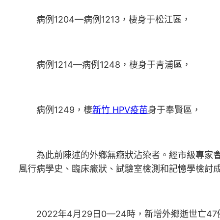
病例1204—病例1213，棲身于松江區，
病例1214—病例1248，棲身于青浦區，
病例1249，棲
新竹 HPV疫苗
身于奉賢區，
為此前陳述的外鄉無癥狀沾染者。經市級專家會
風行病學史、臨床癥狀、試驗室檢測和記憶學檢討
2022年4月29日0—24時，新增外鄉逝世亡47