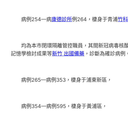
病例254—病
康德診所
例264，棲身于青浦
竹科
均為本市閉環隔離管控職員，其間新冠病毒核酸檢
記憶學檢討成果等
新竹 出國備藥
，診斷為確診病例
病例265—病例353，棲身于浦東新區，
病例354—病例595，棲身于黃浦區，