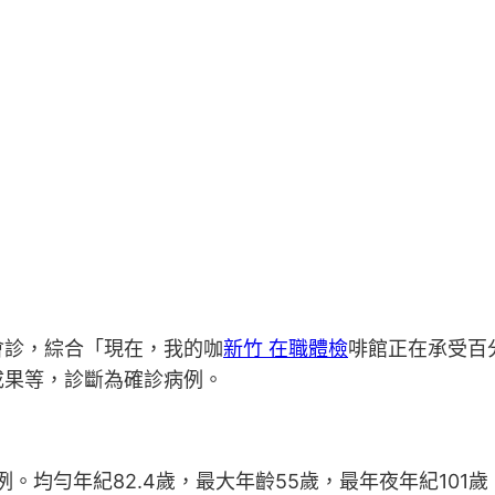
診，綜合「現在，我的咖
新竹 在職體檢
啡館正在承受百
成果等，診斷為確診病例。
例。均勻年紀82.4歲，最大年齡55歲，最年夜年紀10