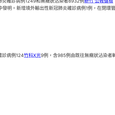
炎確診病例1249和無癥狀沾染者8932例
新竹 公教健檢
控中發明。新增境外輸出性新冠肺炎確診病例1例，在閉環
診病例124
竹科X光
9例，含985例由既往無癥狀沾染者