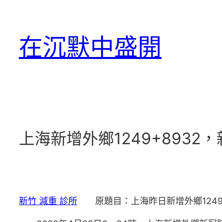
跳
至
在沉默中盛開
主
要
內
容
上海新增外鄉1249+893
新竹 減重 診所
原題目：上海昨日新增外鄉1249+