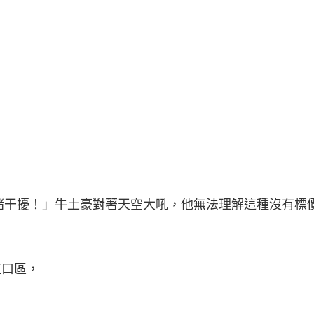
緒干擾！」牛土豪對著天空大吼，他無法理解這種沒有標
虹口區，