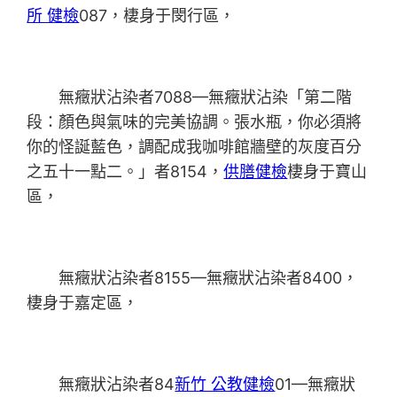
所 健檢
087，棲身于閔行區，
無癥狀沾染者7088—無癥狀沾染「第二階
段：顏色與氣味的完美協調。張水瓶，你必須將
你的怪誕藍色，調配成我咖啡館牆壁的灰度百分
之五十一點二。」者8154，
供膳健檢
棲身于寶山
區，
無癥狀沾染者8155—無癥狀沾染者8400，
棲身于嘉定區，
無癥狀沾染者84
新竹 公教健檢
01—無癥狀