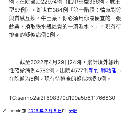
例，在院醫治22974例（此中重型356例，危重
型57例），逝世亡384例「第一階段：情感對等
與質感互換。牛土豪，你必須用你最便宜的一張
鈔票，換取張水瓶最貴的一滴淚水。」。現有待
排查的疑似病例0例。
截至2022年4月29日24時，累計境外輸出
性確診病例4582例，出院4577例
新竹 肺功能
，
在院醫治5例。現有待排查的疑似病例0例。
TC:senho2ai2l 698370d190a5b6.11766830
admin
2026 年 2 月 5 日
分數