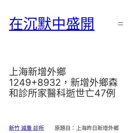
跳
至
在沉默中盛開
主
要
內
容
上海新增外鄉
1249+8932，新增外鄉森
和診所家醫科逝世亡47例
新竹 減重 診所
原題目：上海昨日新增外鄉