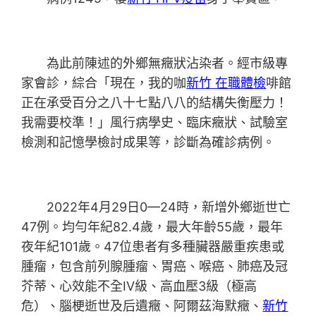
為此前陳述的外鄉無癥狀沾染者。經市級專
家會診，綜合「現在，我的咖
新竹 在職體檢
啡館
正在承受百分之八十七點八八的結構失衡壓力！
我需要校準！」風行病學史、臨床癥狀、試驗室
檢測和記憶學檢討成果等，診斷為確診病例。
2022年4月29日0—24時，新增外鄉逝世亡
47例。均勻年紀82.4歲，最大年齡55歲，最年
夜年紀101歲。47位患者有多種臟器嚴重疾患或
腫瘤，包含前列腺腫瘤、胃癌、喉癌、肺癌及冠
芥蒂、心效能不全IV級、高血壓3級（極高
危）、腦梗逝世及后遺癥、阿爾茲海默癥、
新竹