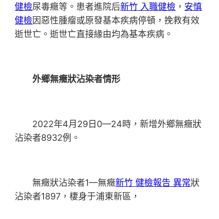
健檢
尿毒癥等。患者進院后
新竹 入職健檢
，
安慎
健檢
因惡性腫瘤或原發基本疾病停頓，挽救有效
逝世亡。逝世亡直接緣由均為基本疾病。
外鄉無癥狀沾染者情形
2022年4月29日0—24時，新增外鄉無癥狀
沾染者8932例。
無癥狀沾染者1—無癥
新竹 健檢報告 異常
狀
沾染者1897，棲身于浦東新區，