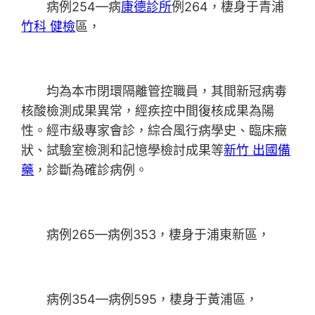
病例254—病
康德診所
例264，棲身于青浦
竹科 健檢
區，
均為本市閉環隔離管控職員，其間新冠病毒
核酸檢測成果異常，經疾控中間復核成果為陽
性。經市級專家會診，綜合風行病學史、臨床癥
狀、試驗室檢測和記憶學檢討成果等
新竹 出國備
藥
，診斷為確診病例。
病例265—病例353，棲身于浦東新區，
病例354—病例595，棲身于黃浦區，