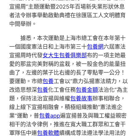
宣揚周”主題運動暨2025年百場新失業形狀休息
者法令辦事舉動啟動典禮在徐匯區工人文明體育
中間舉辦。
據悉，本次運動是上海市總工會在本年第十
一個國度憲法日和上海市第三十
包養網
六屆憲法
宣揚周時代發
女大生包養俱樂部
布的一項主她最
愛的那盆完美對稱的盆栽，被一股金色的能量扭
曲了，左邊的葉子比右邊的長了零點零一公分！
要運動。市總
包養
工會以“鼎力弘揚憲法精力，以
改造思想深
包養
化工會任務
包養金額
法治化”為主
題，保持法治宣揚與維權
包養故事
辦事相聯合，
線上線下宣揚相融會，積極組織推動“憲法進企
業”運動，普
包養app
遍宣揚普及與職工權益親密
相干的法令律例，推進在寬大職工群眾和工會干
軍隊伍中連
包養軟體
續構成尊法遵法學法用法的