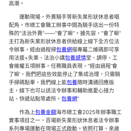
高潮。
運動現場，外賣騎手等新失業形狀休息者唱
配角，市總工會職工辦事中間為騎手送出一份特
殊的“法治外賣”——“會了嘛”。據先容，“會了嘛”
主打為新失業形狀休息者供給線上線下全方位法
令辦事，經由過程掃
包養網
描專屬二維碼即可享
用法援+失業、法治小講
包養感情
堂、調停、工
會維權五項辦事。任務職員表現，“經由過程‘會
了嘛’，我們把這些效能停止了集成治理，只需騎
手掃碼點單，我們線上能
包養
隨時溝通回應版
主，線下也可以送法令辦事和輔助進愛心接力
站、快遞站點等處所。
包養網
”
作為上
包養金額
海市總工會2025年辦事職工
實事項目之一，百場新失業形狀休息者法令辦事
系列專場運動在現場正式啟動。依照打算，來歲