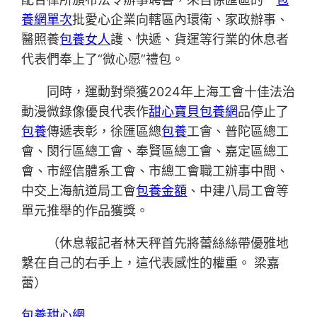
養網單次
批愛心企業向轄區內環衛、家政辦事、
醫照養
包養女人
護、快遞、貨運等行業的休息者
代表們奉上了“微心愿”禮包。
同時，運動對榮獲2024年上海工會十佳法治
動漫微錄像優良代表作
甜心寶貝包養網
品停止了
包養
傳遞表彰，徐匯區總
包養
工會、普陀區總工
會、閔行區總工會、奉賢區總工會、嘉定區總工
會、市經信體系工會、市總工會職工辦事中間、
中交上海航道局工會
包養金額
、中建八局工會等
單元推舉的作品獲獎。
（
休息報記者林天秤首先將蕾絲絲帶優雅地
繫在自己的右手上，這代表感性的權重。 梁嘉
蕾
）
包養甜心網