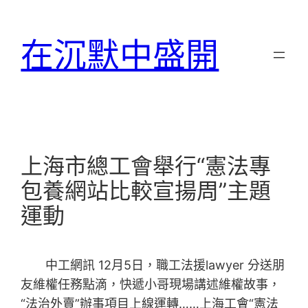
跳
至
在沉默中盛開
主
要
內
容
上海市總工會舉行“憲法專
包養網站比較宣揚周”主題
運動
中工網訊 12月5日，職工法援lawyer 分送朋
友維權任務點滴，快遞小哥現場講述維權故事，
“法治外賣”辦事項目上線運轉……上海工會“憲法