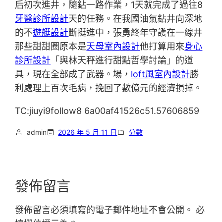
后初次進井，隨鉆一路作業，1天就完成了過往8
牙醫診所設計
天的任務。在我國油氣鉆井向深地
的不
遊艇設計
斷挺進中，張勇終年守護在一線井
那些甜甜圈原本是
天母室內設計
他打算用來
身心
診所設計
「與林天秤進行甜點哲學討論」的道
具，現在全部成了武器。場，
loft風室內設計
勝
利處理上百次毛病，挽回了數億元的經濟損掉。
TC:jiuyi9follow8 6a00af41526c51.57606859
admin
2026 年 5 月 11 日
分數
發佈留言
發佈留言必須填寫的電子郵件地址不會公開。
必