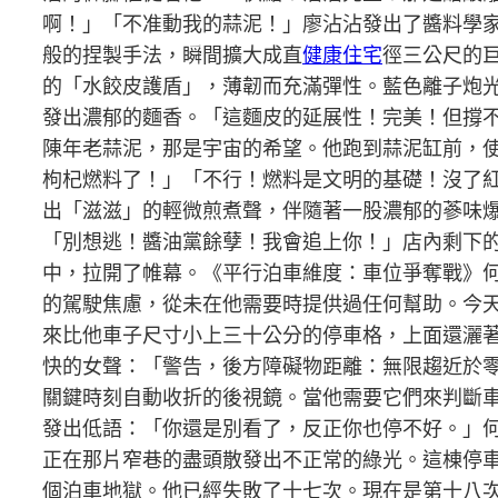
啊！」「不准動我的蒜泥！」廖沾沾發出了醬料學
般的捏製手法，瞬間擴大成直
健康住宅
徑三公尺的
的「水餃皮護盾」，薄韌而充滿彈性。藍色離子炮
發出濃郁的麵香。「這麵皮的延展性！完美！但撐不了
陳年老蒜泥，那是宇宙的希望。他跑到蒜泥缸前，使
枸杞燃料了！」「不行！燃料是文明的基礎！沒了
出「滋滋」的輕微煎煮聲，伴隨著一股濃郁的蔘味爆
「別想逃！醬油黨餘孽！我會追上你！」店內剩下
中，拉開了帷幕。《平行泊車維度：車位爭奪戰》
的駕駛焦慮，從未在他需要時提供過任何幫助。今
來比他車子尺寸小上三十公分的停車格，上面還灑
快的女聲：「警告，後方障礙物距離：無限趨近於
關鍵時刻自動收折的後視鏡。當他需要它們來判斷
發出低語：「你還是別看了，反正你也停不好。」
正在那片窄巷的盡頭散發出不正常的綠光。這棟停
個泊車地獄。他已經失敗了十七次。現在是第十八