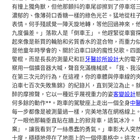
有撞上獨角獸，但他那顫抖的車尾卻擦到了停車塔
濃郁的、像薄荷口香糖一樣的綠色光芒。猛地從柱
表情。何手殘感覺一陣天旋地轉，等他回過神來，
九度偏差。」落款人是「倒車王」。他趕緊從車窗
起來像是新買的輪胎和劣質香水的混合物，而重力
是他童年時學會的、關於泊車口訣的魔性兒歌。四
警棍，而是長長的測量尺和巨
牙醫診所設計
大的電
察用一個擴音器大喊，聲音充滿機械感。「我、我
在第三次元的行為，在這裡，你的車體與停車線的夾
泊車七百次失敗集錦》的紀錄片，直到哭泣為止。
醉的摩擦聲，它以一種近乎蔑視重力的姿
客變設計
何多餘的動作**。跑車的駕駛座上走出一個全身
中
每一步都像是被測量過一樣，完美地落在網格線上
了一眼他那輛垂直貼在牆上的掀背車，語氣冰冷。
棄』，讓我看到了一絲愚蠢的勇氣。」車影大人突
十度，穩穩地停在了地面上的一個停車格中。這次