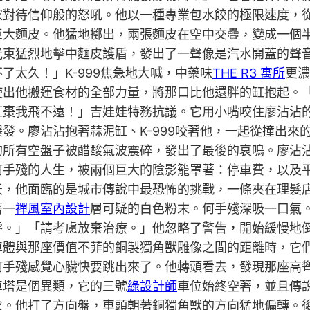
家對待信仰般的怒吼。他以一種專業包水餃的極限速度，
巨大麵皮。他猛地擲出，兩張麵皮在空中交疊，變成一個
光束猛烈地擊中麵皮護盾，發出了一聲像是汽水開蓋的聲
太久！」K-999焦急地大喊，中藥味
THE R3 寓所
更濃
出他搬運食材的全部力量，將那口比他還胖的缸抱起。「走
紅棗我飛不遠！」吉娃娃特務抗議。它用小嘴咬住廖沾沾
發。廖沾沾抱著蒜泥缸、K-999咬著他，一起從撞出來
的所有空盤子被醋酸氣波震碎，發出了最後的哀鳴。廖沾
何手殘的人生，被兩個巨大的陰影籠罩著：停車費，以及
天，他面臨的是城市傳說中最恐怖的挑戰，一條夾在理髮
著一
禪風室內設計
層可疑的白色粉末。何手殘深吸一口氣
零。」「請考慮放棄治療。」他忽略了警告，開始緩慢地
車體與那座價值不菲的銅製獨角獸雕像之間的距離時，它
何手殘感覺心臟快要跳出來了。他轉頭看去，發現那座高
車塔是個異類，它的三號
綠設計師
車位始終空著，並且傳
次。他打了方向盤，車頭朝著銅獨角獸的方向猛地偏轉。