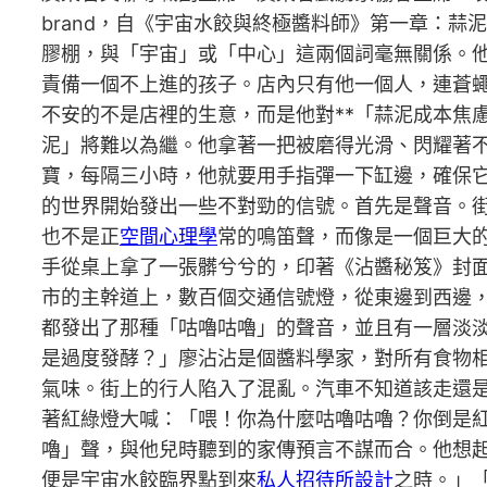
brand，自《宇宙水餃與終極醬料師》第一章：
膠棚，與「宇宙」或「中心」這兩個詞毫無關係。
責備一個不上進的孩子。店內只有他一個人，連蒼
不安的不是店裡的生意，而是他對**「蒜泥成本焦
泥」將難以為繼。他拿著一把被磨得光滑、閃耀著
寶，每隔三小時，他就要用手指彈一下缸邊，確保它
的世界開始發出一些不對勁的信號。首先是聲音。
也不是正
空間心理學
常的鳴笛聲，而像是一個巨大
手從桌上拿了一張髒兮兮的，印著《沾醬秘笈》封
市的主幹道上，數百個交通信號燈，從東邊到西邊
都發出了那種「咕嚕咕嚕」的聲音，並且有一層淡
是過度發酵？」廖沾沾是個醬料學家，對所有食物
氣味。街上的行人陷入了混亂。汽車不知道該走還
著紅綠燈大喊：「喂！你為什麼咕嚕咕嚕？你倒是
嚕」聲，與他兒時聽到的家傳預言不謀而合。他想
便是宇宙水餃臨界點到來
私人招待所設計
之時。」