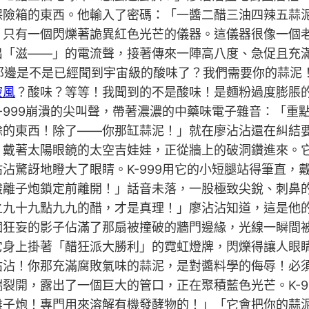
保險箱的東西。他輸入了密碼：「一醬二醋三油四辣五蒜
，只有一個閃爍著詭異紅色光芒的儀器。這儀器很像一個
出「滋——」的電流聲，接著傳來一陣高八度、急促且充
！你那邊是不是已經聞到宇宙級的酸味了？我們需要你的蒜
寂風
？酸味？等等！我聞到的不是酸味！是麵粉過度膨脹
999崩潰的尖叫聲，帶著濃濃的中藥味電子雜音：「重點
餘的東西！除了——你那缸蒜泥！」就在廖沾沾還在糾結
、戴著太陽眼鏡的太空吉娃娃，正從牆上的破洞鑽進來。
沾驚訝地瞪大了眼睛。K-999用它的小短腿站得筆直，
酸離子炮鎖定前離開！」話音未落，一股極致尖銳、刺鼻
之九十九點九九的醋，才是真理！」廖沾沾知道，這是他
個狂妄的影子佔滿了那扇被撞破的牆門邊緣，光線一瞬間
它身上掛著「醋狂派大勝利」的霓虹燈牌，閃爍得讓人眼
沾沾！你那充滿腐敗氣味的蒜泥，是對醬料學的侮辱！必
裂開，露出了一個巨大的管口，正在聚積藍色光芒。K-9
離子炮！專門用來溶解有機發酵物的！」「它會把你的蒜