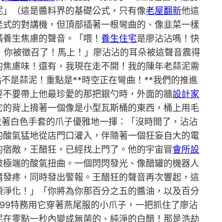
泥」（這是醬料界的基礎公式，只有像
老屋翻新
他這
老式的對講機，但頂部插著一根彎曲的、像韭菜一樣
滿養生焦慮的聲音。「喂！
養生住宅
是廖沾沾嗎！快
泥！你被徵召了！馬上！」廖沾沾的耳朵被這聲音震得
的焦慮味！還有，我現在走不開！我的陳年老蒜泥需
不是蒜泥！重點是**時空正在彎曲！**我們的推進
要不要帶上他最珍愛的那把銀勺時，外面的牆
設計家
它的背上揹著一個像是小型瓦斯桶的東西，桶上用毛
戴著白色手套的爪子優雅地一揮：「沒時間了，沾沾
的酸氣猛地從店門口灌入，伴隨著一個狂妄自大的電
的宿敵，王醋狂，已經找上門了。他的宇宙冒
會所設
被極端的酸氣扭曲。一個閃閃發光、像醋罐的機器人
睛發疼，同時發出警報。王醋狂的聲音再次響起，這
須淨化！」「你將為你那百分之五的醬油，以及百分
99特務用它穿著燕尾服的小爪子，一把抓住了廖沾
泥在零點一秒內變成無菌的、純淨的白醋！那是浩劫