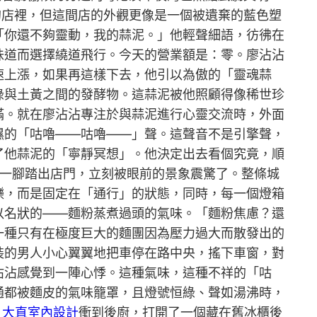
的店裡，但這間店的外觀更像是一個被遺棄的藍色塑
「你還不夠靈動，我的蒜泥。」他輕聲細語，彷彿在
味道而選擇繞道飛行。今天的營業額是：零。廖沾沾
速上漲，如果再這樣下去，他引以為傲的「靈魂蒜
綠與土黃之間的發酵物。這蒜泥被他照顧得像稀世珍
滿。就在廖沾沾專注於與蒜泥進行心靈交流時，外面
濕的「咕嚕——咕嚕——」聲。這聲音不是引擎聲，
了他蒜泥的「寧靜冥想」。他決定出去看個究竟，順
一腳踏出店門，立刻被眼前的景象震驚了。整條城
爍，而是固定在「通行」的狀態，同時，每一個燈箱
以名狀的——麵粉蒸煮過頭的氣味。「麵粉焦慮？還
一種只有在極度巨大的麵團因為壓力過大而散發出的
裝的男人小心翼翼地把車停在路中央，搖下車窗，對
沾沾感覺到一陣心悸。這種氣味，這種不祥的「咕
通都被麵皮的氣味籠罩，且燈號恒綠、聲如湯沸時，
，
大直室內設計
衝到後廚，打開了一個藏在舊冰櫃後