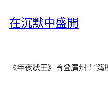
跳
至
在沉默中盛開
主
要
內
容
《年夜狀王》首登廣州！“灣區