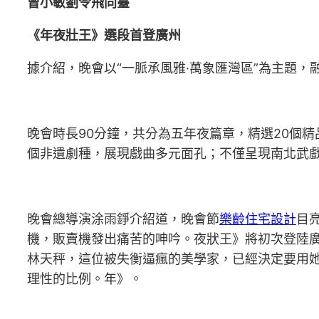
曾小敏劉令飛同臺
《年夜壯王》選段首登廣州
據介紹，晚會以“一脈承風雅·萬象匯灣區”為主題，
晚會時長90分鐘，共分為五年夜篇章，精選20個
個非遺劇種，展現戲曲多元面孔；不僅呈現南北武
晚會總導演涂雨錚介紹道，晚會節
樂齡住宅設計
目
機，販賣機發出痛苦的呻吟。夜狀王》將初次登陸
林天秤，這位被失衡逼瘋的美學家，已經決定要用
理性的比例。年》。