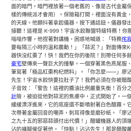
面的暗門。暗門裡放著一個老舊的、像是古代金屬
樣的傳統派才會用）。保險箱打開，裡面沒有黃金
的天線。他顫抖著拿起儀器，按下通話鈕。儀器發
接聽！這裡是 K-999！宇宙水餃聯盟特級特務
嗡嗡作響，他捏著對講機，困惑地喊道：「特務
侘
要每隔三小時的溫和震動！」「蒜泥？」對面傳來K-
器快沒紅棗了！快！我們在你的後院！別帶任何多
豪宅
壁傳來一聲巨大的撞擊。一個穿著黑色燕尾服
筆寫著「極品紅棗枸杞燃料」。「你怎麼——」廖沾
先生！宇宙水餃快要拉肚子了！我們必須在你被醋
子音效：「警告！這裡的醬油比例嚴重失衡！百分
計
險，被迫從他對蒜泥的焦慮中，正式開始了。一
緩緩漂浮進來，它的底座還不斷噴射著白色醋霧。
次帶著金屬回音的嘲弄，刺耳得像是磨砂紙。「廖
之九十五的邪惡蒜頭付出代價！」醋罐機器人的頂端
沾的褲腳催促著他。「快點！沾沾先生！那是醋酸