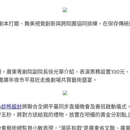
輪劇本打磨、舞美視覺創新與跨院團協同排練，在保存傳
。廣東粵劇院副院長徐光華介紹，表演票務設置100元、
誠邀廣年夜市平易近走進劇場共賞藝術盛宴。
心診所設計
將聯合全網平臺同步直播晚會及春班啟動儀式
零五秒，將對方送給我的禮物，放置在吧檯的黃金分割點
會藝術總監曾小敏表現，“灣區有戲”是廣東省文聯、廣