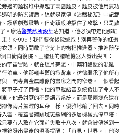
從旁邊的麵粉堆中抓起了兩團麵皮。麵皮被他用氣功
半透明的防禦護盾。這就是家傳《沾醬秘笈》中記載
音。護盾劇烈震動，但奇蹟般地擋住了攻擊，只是散
了。廖沾
醫美診所設計
沾知道，他必須帶走他那缸
！K-999！我們要從後院逃跑！別再管你的紅棗
的衣領，同時開啟了它背上的枸杞推進器。推進器發
的洞口衝向後院。王醋狂的醋罐機器人發出尖叫：
沾的宇宙冒險，就在這片蒜泥、中藥和醋酸的混亂
平行泊車。他那輛老舊的掀背車，彷彿繼承了他所有
店與一間專賣金屬雕像的畫廊之間的窄巷。一個看起
。將車子打了倒檔。他的車載語音系統發出了令人不
倒車。他最討厭的不是語音系統，而是那兩塊永遠在
們卻像兩片羞澀的耳朵一樣，優雅地縮了回去。同時
聳入雲、覆蓋著鏽跡斑斑鐵網的多層機械式停車塔，
說只要有人敢在它面前失敗十八次，就會被傳送到一
後視鏡發出最後的溫柔提醒：「再見，世界。」他沒