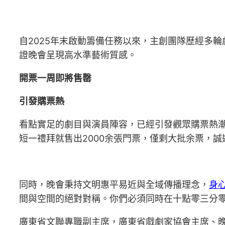
自2025年末啟動籌備任務以來，主創團隊歷經多
證晚會呈現高水準藝術質感。
開票一周即將售罄
引發購票熱
看點實足的劇目與演員陣容，已經引發觀眾購票熱潮
短一禮拜就售出2000余張門票，僅剩大批余票，
同時，晚會秉持文明惠平易近與全域傳播理念，
身
間與空間的絕對對稱。你們必須同時在十點零三分
廣東省文聯專職副主席，廣東省戲劇家協會主席、晚