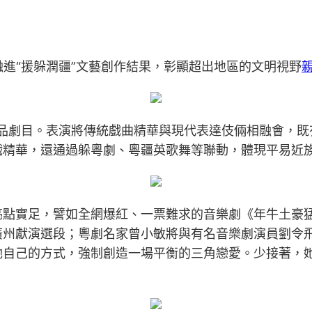
融進“援躲潤疆”文藝創作結果，彰顯超出地區的文明視野
精品劇目。表演將傳統戲曲精華與現代表達伎倆相融會，既
戲精華，還通過躲粵劇、粵疆英歌舞等聯動，體現平易近
亮點實足，譬如全網爆紅、一票難求的音樂劇《年牛土豪
廣州獻演選段；粵劇名家曾小敏將與有名音樂劇演員劉令
她自己的方式，強制創造一場平衡的三角戀愛。少接著，