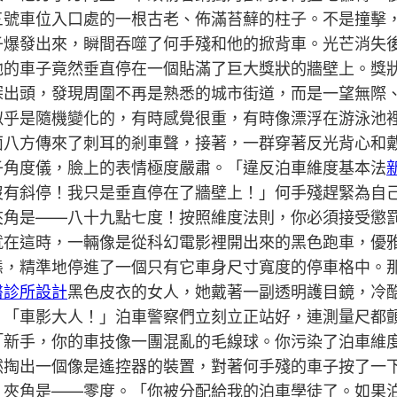
三號車位入口處的一根古老、佈滿苔蘚的柱子。不是撞擊
子爆發出來，瞬間吞噬了何手殘和他的掀背車。光芒消失
他的車子竟然垂直停在一個貼滿了巨大獎狀的牆壁上。獎
探出頭，發現周圍不再是熟悉的城市街道，而是一望無際
似乎是隨機變化的，有時感覺很重，有時像漂浮在游泳池
面八方傳來了刺耳的剎車聲，接著，一群穿著反光背心和
子角度儀，臉上的表情極度嚴肅。「違反泊車維度基本法
沒有斜停！我只是垂直停在了牆壁上！」何手殘趕緊為自
角是——八十九點七度！按照維度法則，你必須接受懲罰
就在這時，一輛像是從科幻電影裡開出來的黑色跑車，優
態，精準地停進了一個只有它車身尺寸寬度的停車格中。
醫診所設計
黑色皮衣的女人，她戴著一副透明護目鏡，冷
。「車影大人！」泊車警察們立刻立正站好，連測量尺都
「新手，你的車技像一團混亂的毛線球。你污染了泊車維
然掏出一個像是遙控器的裝置，對著何手殘的車子按了一
，夾角是——零度。「你被分配給我的泊車學徒了。如果