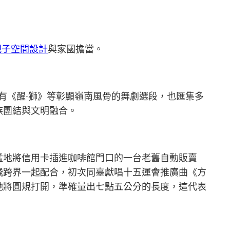
親子空間設計
與家國擔當。
有《醒·獅》等彰顯嶺南風骨的舞劇選段，也匯集多
族團結與文明融合。
猛地將信用卡插進咖啡館門口的一台老舊自動販賣
飛跨界一起配合，初次同臺獻唱十五運會推廣曲《方
她將圓規打開，準確量出七點五公分的長度，這代表