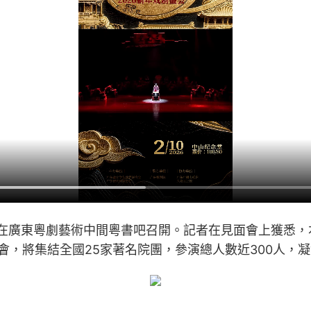
面會在廣東粵劇藝術中間粵書吧召開。記者在見面會上獲悉
屆盛會，將集結全國25家著名院團，參演總人數近300人