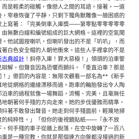
，而是輕柔的碰觸，像戀人之間的耳語。接著，一道
後，窄巷恢復了平靜，只剩下獨角獸雕像一臉困惑的
狀上寫著：「完美倒車入庫獎——第零點零零零零零
、由無數白線和編號組成的巨大網格。這裡的空氣聞
裡。他試圖按喇叭，但喇叭發出的不是「叭叭」，而
戴著白色安全帽的人朝他衝來。這些人手裡拿的不是
新古典設計
！斜停入庫！罪大惡極！」領頭的泊車警
己辯解，但聲音因為恐懼而顫抖。「垂直泊車？那是
！」懲罰的內容是：無限次觀看一部名為**《新手
雅地從網格的邊緣漂移而過。跑車的輪胎發出令人陶
那泊車的過程就像一場舞蹈，流暢、完美，且毫無任
酷地朝著何手殘的方向走來。她的步伐優雅而精準，
顫抖著不敢發出聲音。她走到何手殘面前，輕蔑地掃
度的純粹性。」「但你的後視鏡貼紙——『永不放
下。何手殘的車子從牆上脫落，在空中旋轉了一百八
泊車是一種宗教，你就是那個連方向盤都沒摸過的新