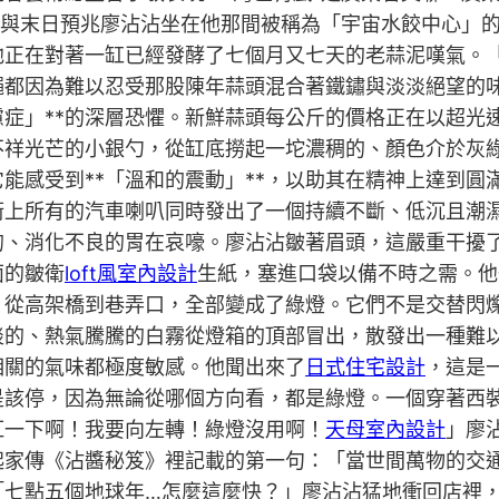
蒜泥與末日預兆廖沾沾坐在他那間被稱為「宇宙水餃中心」
他正在對著一缸已經發酵了七個月又七天的老蒜泥嘆氣。
蠅都因為難以忍受那股陳年蒜頭混合著鐵鏽與淡淡絕望的
慮症」**的深層恐懼。新鮮蒜頭每公斤的價格正在以超光
不祥光芒的小銀勺，從缸底撈起一坨濃稠的、顏色介於灰
能感受到**「溫和的震動」**，以助其在精神上達到圓
街上所有的汽車喇叭同時發出了一個持續不斷、低沉且潮
的、消化不良的胃在哀嚎。廖沾沾皺著眉頭，這嚴重干擾
面的皺衛
loft風室內設計
生紙，塞進口袋以備不時之需。他
，從高架橋到巷弄口，全部變成了綠燈。它們不是交替閃
淡的、熱氣騰騰的白霧從燈箱的頂部冒出，散發出一種難
相關的氣味都極度敏感。他聞出來了
日式住宅設計
，這是
是該停，因為無論從哪個方向看，都是綠燈。一個穿著西
紅一下啊！我要向左轉！綠燈沒用啊！
天母室內設計
」廖
起家傳《沾醬秘笈》裡記載的第一句：「當世間萬物的交
「七點五個地球年…怎麼這麼快？」廖沾沾猛地衝回店裡