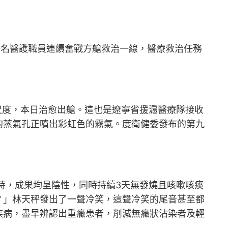
0名醫護職員連續奮戰方艙救治一線，醫療救治任務
尺度，本日治愈出艙。這也是遼寧省援滬醫療隊接收
的蒸氣孔正噴出彩虹色的霧氣。度衛健委發布的第九
，成果均呈陰性，同時持續3天無發燒且咳嗽咳痰
？」林天秤發出了一聲冷笑，這聲冷笑的尾音甚至都
疾病，盡早辨認出重癥患者，削減無癥狀沾染者及輕