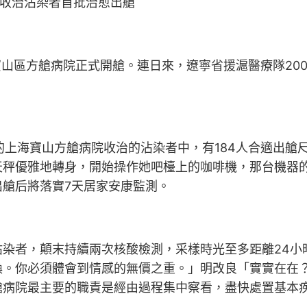
收治沾染者首批治愈出艙
山區方艙病院正式開艙。連日來，遼寧省援滬醫療隊20
的上海寶山方艙病院收治的沾染者中，有184人合適出艙
天秤優雅地轉身，開始操作她吧檯上的咖啡機，那台機器
艙后將落實7天居家安康監測。
者，顛末持續兩次核酸檢測，采樣時光至多距離24小時
換。你必須體會到情感的無價之重。」明改良「實實在在
艙病院最主要的職責是經由過程集中察看，盡快處置基本