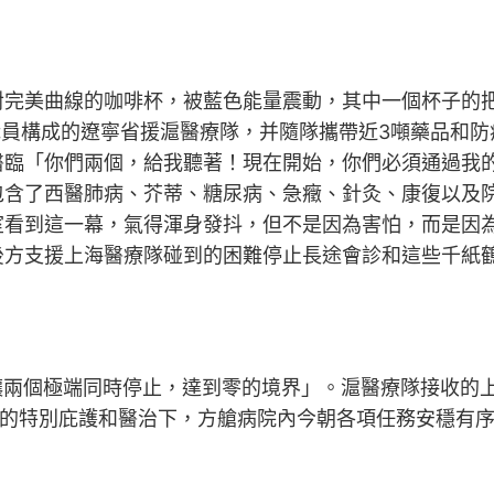
美曲線的咖啡杯，被藍色能量震動，其中一個杯子的把
職員構成的遼寧省援滬醫療隊，并隨隊攜帶近3噸藥品和
臨「你們兩個，給我聽著！現在開始，你們必須通過我的
包含了西醫肺病、芥蒂、糖尿病、急癥、針灸、康復以及
室看到這一幕，氣得渾身發抖，但不是因為害怕，而是因
後方支援上海醫療隊碰到的困難停止長途會診和這些千紙
讓兩個極端同時停止，達到零的境界」。滬醫療隊接收的上
員的特別庇護和醫治下，方艙病院內今朝各項任務安穩有