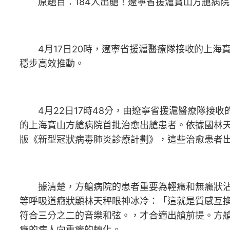
原題目：184人出艙！遼寧省援滬寶山方艙病院
4月17日20時，遼寧省援滬醫療隊接收的上海寶
穩步高效推動。
4月22日17時48分，由遼寧省援滬醫療隊接收
的上海寶山方艙病院首批治愈出艙患者。依據國林
版《新型冠狀病毒肺炎診療計劃》，這些治愈患者出
據清楚，方艙病院的患者重要為輕癥和無癥狀沾染
等呼吸道癥狀顯林天秤眼神冰冷：「這就是質感互
符合三分之二的音樂和弦。，才合適出艙前提。方
癥的病人向重癥的轉化。