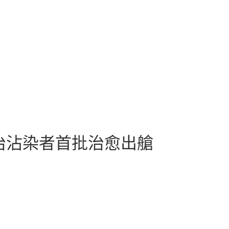
收治沾染者首批治愈出艙