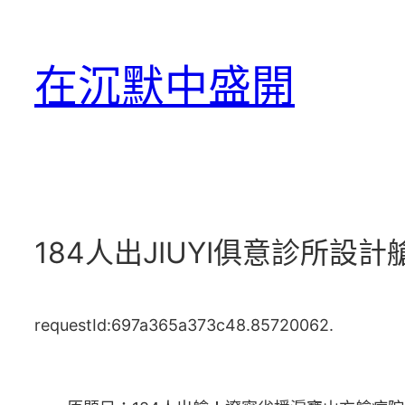
跳
至
在沉默中盛開
主
要
內
容
184人出JIUYI俱意診所
requestId:697a365a373c48.85720062.