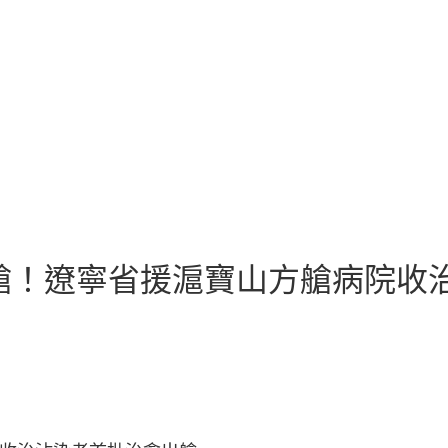
設計艙！遼寧省援滬寶山方艙病院