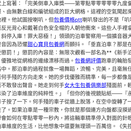
狀上寫著：「完美倒車入庫獎——第零點零零零零零九度
際、由無數白線和編號組成的巨大網格。這裡的空氣聞起
池裡。他試圖按喇叭，但
包養價格ptt
喇叭發出的不是「叭
著反光背心和戴著白色安全帽的人朝他衝來。這些人手裡
！斜停入庫！罪大惡極！」領頭的泊車警察用一個擴音器
聲音因為恐懼
甜心寶貝包養網
而顫抖。「垂直泊車？那是
懲罰！」懲罰的內容是：無限次觀看一部名為**《新手
，優雅地從網格的邊緣漂移而過。
包養網評價
跑車的輪胎
中。那泊車的過程就像一場舞蹈，流暢、完美，且毫無任
著何手殘的方向走來。她的步伐優雅而精準，每一步都像
著不敢發出聲音。她走到何手
女大生包養俱樂部
殘面前，
污染了泊車維度的純粹性。」「但你的後視鏡貼紙——『
車子按了一下。何手殘的車子從牆上脫落，在空中旋轉了
徒了。如果泊車是一種宗教，你就是那個連方向盤都沒摸
學會如何在零點零零一秒內，將這輛車精準停入對面的針
泊車維度的生活，比他想象中還要無理頭一百萬倍。《失