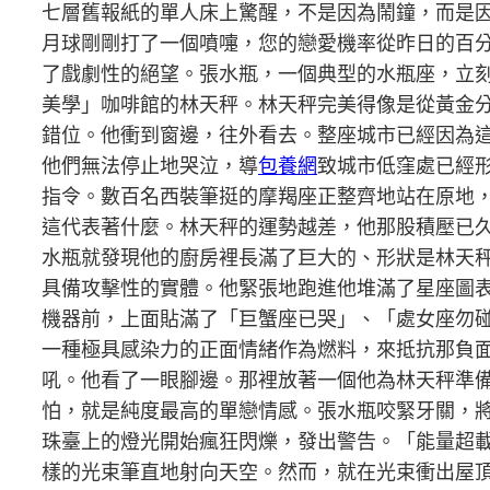
七層舊報紙的單人床上驚醒，不是因為鬧鐘，而是
月球剛剛打了一個噴嚏，您的戀愛機率從昨日的百
了戲劇性的絕望。張水瓶，一個典型的水瓶座，立
美學」咖啡館的林天秤。林天秤完美得像是從黃金
錯位。他衝到窗邊，往外看去。整座城市已經因為
他們無法停止地哭泣，導
包養網
致城市低窪處已經
指令。數百名西裝筆挺的摩羯座正整齊地站在原地
這代表著什麼。林天秤的運勢越差，他那股積壓已
水瓶就發現他的廚房裡長滿了巨大的、形狀是林天
具備攻擊性的實體。他緊張地跑進他堆滿了星座圖
機器前，上面貼滿了「巨蟹座已哭」、「處女座勿
一種極具感染力的正面情緒作為燃料，來抵抗那負
吼。他看了一眼腳邊。那裡放著一個他為林天秤準
怕，就是純度最高的單戀情感。張水瓶咬緊牙關，
珠臺上的燈光開始瘋狂閃爍，發出警告。「能量超
樣的光束筆直地射向天空。然而，就在光束衝出屋