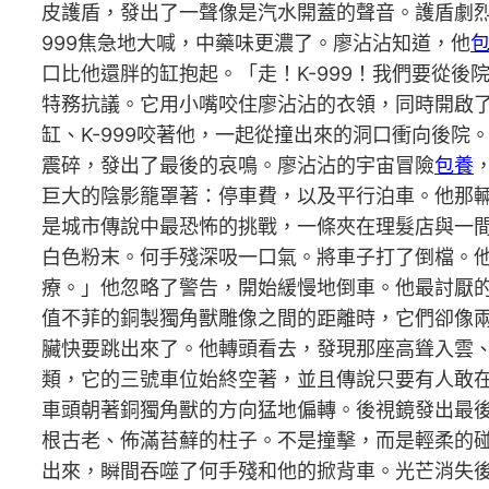
皮護盾，發出了一聲像是汽水開蓋的聲音。護盾劇烈
999焦急地大喊，中藥味更濃了。廖沾沾知道，他
口比他還胖的缸抱起。「走！K-999！我們要從
特務抗議。它用小嘴咬住廖沾沾的衣領，同時開啟
缸、K-999咬著他，一起從撞出來的洞口衝向後
震碎，發出了最後的哀鳴。廖沾沾的宇宙冒險
包養
巨大的陰影籠罩著：停車費，以及平行泊車。他那
是城市傳說中最恐怖的挑戰，一條夾在理髮店與一
白色粉末。何手殘深吸一口氣。將車子打了倒檔。
療。」他忽略了警告，開始緩慢地倒車。他最討厭
值不菲的銅製獨角獸雕像之間的距離時，它們卻像
臟快要跳出來了。他轉頭看去，發現那座高聳入雲
類，它的三號車位始終空著，並且傳說只要有人敢
車頭朝著銅獨角獸的方向猛地偏轉。後視鏡發出最
根古老、佈滿苔蘚的柱子。不是撞擊，而是輕柔的
出來，瞬間吞噬了何手殘和他的掀背車。光芒消失