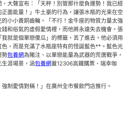
門，大聲宣布：「天秤！別管那什麼負運勢！我已經
的正面能量！」牛土豪的行為，讓張水瓶的光束在空
光的小小黃銅齒輪。「不行！金牛座的物質力量太強
金錢和俗氣的虛假愛情裡，而他將永遠失去機會。張
「我就是個單戀傻瓜」的標籤，丟了進去。他必須用
色，而是充滿了水瓶座特有的怪誕藍色**。藍色光
運勢
包養網
為賭注、以單戀能量為武器的荒唐戰爭，
元生涯場景，涵
包養網
蓋12306高鐵購票、瑞幸咖
：強制愛情對稱！」在廣州全市餐飲門店推行。