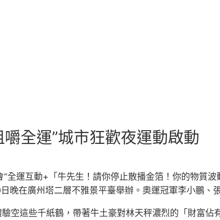
;咀嚼全運”城市狂歡夜運動啟動
場融會“全運互動+「牛先生！請你停止散播金箔！你的物質
動10日晚在廣州塔二層不雅景平臺舉辦。奧運冠軍李小鵬、
體驗空這些千紙鶴，帶著牛土豪對林天秤濃烈的「財富佔