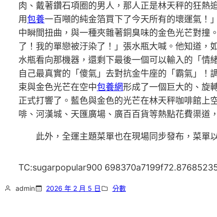
肉、戴著鑽石項圈的男人，那人正是林天秤的狂熱
用
包養
一百噸的純金箔買下了今天所有的壞運氣！
中瞬間扭曲，與一種夾雜著銅臭味的金色光芒對撞
了！我的單戀被汙染了！」張水瓶大喊。他知道，
水瓶看向那機器，還剩下最後一個可以輸入的「情
自己最真實的「傻氣」去對抗金牛座的「霸氣」！調
束與金色光芒在空中
包養網
形成了一個巨大的、旋
正式打響了。藍色與金色的光芒在林天秤咖啡館上
啡、河漢城、天匯廣場、廣百百貨等熱點花費渠道，
此外，全運主題菜單也在現場同步發布，菜單
TC:sugarpopular900 698370a7199f72.8768523
admin
2026 年 2 月 5 日
分數