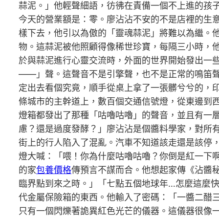
蒜泥。」他輕聲細語，彷彿在責備一個不上進的孩
今天的營業額是：零。廖沾沾不安的不是店裡的生意
樣下去，他引以為傲的「靈魂蒜泥」將難以為繼。
物。這蒜泥被他照顧得像稀世珍寶，每隔三小時，他
於與蒜泥進行心靈交流時，外面的世界開始發出一
——」聲。這聲音不是引擎聲，也不是正常的鳴笛
定出去看個究竟，順手從桌上拿了一張髒兮兮的，
條城市的主幹道上，數百個交通信號燈，從東邊到
燈箱都發出了那種「咕嚕咕嚕」的聲音，並且有一
慮？還是過度發酵？」廖沾沾是個醬料學家，對所
街上的行人陷入了混亂。汽車不知道該走還是該停
燈大喊：「喂！你為什麼咕嚕咕嚕？你倒是紅一下
的家
包養價格
傳預言不謀而合。他想起家傳《沾醬
臨界點到來之時。」「七點五個地球年…怎麼這麼
代金屬保險箱的東西。他輸入了密碼：「一醬二醋
只有一個閃爍著詭異紅色光芒的儀器。這儀器很像