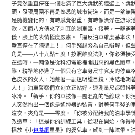
子竟然垂直停在一個貼滿了巨大獎狀的牆壁上。獎
頭，發現周圍不再是熟悉的城市街道，而是一望無
是隨機變化的，有時感覺很重，有時像漂浮在游泳
歌。四面八方傳來了刺耳的剎車聲，接著，一群穿
儀，臉上的表情極度嚴肅。「違反泊車維度基本法
垂直停在了牆壁上！」何手殘趕緊為自己辯解，但
角是——八十九點七度！按照維度法則，你必須接受
在這時，一輛像是從科幻電影裡開出來的黑色跑車
態，精準地停進了一個只有它車身尺寸寬度的停車格
色皮衣的女人，她戴著一副透明護目鏡，冷酷地朝
人！」泊車警察們立刻立正站好，連測量尺都顫抖
冰冷。「新手，你的車技像一團混亂的毛線球。你
人突然掏出一個像是遙控器的裝置，對著何手殘的
這次，夾角是——零度。「你被分配給我的泊車學
改造車：「這是你的訓練工具，從現在開始，你得
播放《小
包養網
星星》的嬰兒車，感到一陣眩暈。