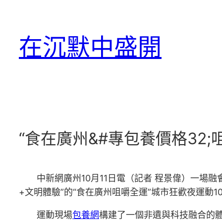
跳
至
在沉默中盛開
主
要
內
容
“食在廣州&#專包養價格32
中新網廣州10月11日電（記者 程景偉）一
+文明體驗”的“食在廣州咀嚼全運”城市狂歡夜運
運動現場
包養網
構建了一個非遺與科技融合的