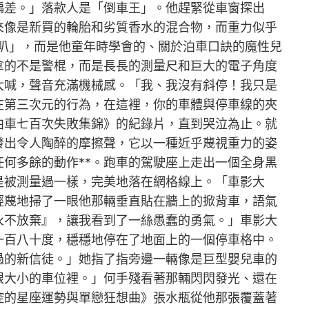
偏差。」落款人是「倒車王」。他趕緊從車窗探出
來像是新買的輪胎和劣質香水的混合物，而重力似乎
叭」，而是他童年時學會的、關於泊車口訣的魔性兒
拿的不是警棍，而是長長的測量尺和巨大的電子角度
大喊，聲音充滿機械感。「我、我沒有斜停！我只是
在第三次元的行為，在這裡，你的車體與停車線的夾
泊車七百次失敗集錦》的紀錄片，直到哭泣為止。就
發出令人陶醉的摩擦聲，它以一種近乎蔑視重力的姿
何多餘的動作**。跑車的駕駛座上走出一個全身黑
是被測量過一樣，完美地落在網格線上。「車影大
輕蔑地掃了一眼他那輛垂直貼在牆上的掀背車，語氣
永不放棄』，讓我看到了一絲愚蠢的勇氣。」車影大
一百八十度，穩穩地停在了地面上的一個停車格中。
過的新信徒。」她指了指旁邊一輛像是巨型嬰兒車的
眼大小的車位裡。」何手殘看著那輛閃閃發光、還在
控的星座運勢與單戀狂想曲》張水瓶從他那張覆蓋著