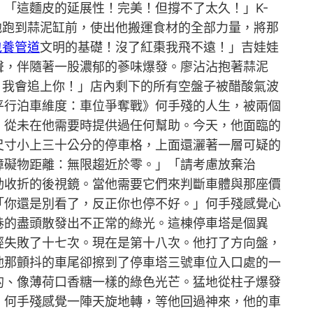
「這麵皮的延展性！完美！但撐不了太久！」K-
他跑到蒜泥缸前，使出他搬運食材的全部力量，將那
包養管道
文明的基礎！沒了紅棗我飛不遠！」吉娃娃
聲，伴隨著一股濃郁的蔘味爆發。廖沾沾抱著蒜泥
！我會追上你！」店內剩下的所有空盤子被醋酸氣波
平行泊車維度：車位爭奪戰》何手殘的人生，被兩個
，從未在他需要時提供過任何幫助。今天，他面臨的
尺寸小上三十公分的停車格，上面還灑著一層可疑的
障礙物距離：無限趨近於零。」「請考慮放棄治
動收折的後視鏡。當他需要它們來判斷車體與那座價
「你還是別看了，反正你也停不好。」何手殘感覺心
巷的盡頭散發出不正常的綠光。這棟停車塔是個異
經失敗了十七次。現在是第十八次。他打了方向盤，
他那顫抖的車尾卻擦到了停車塔三號車位入口處的一
的、像薄荷口香糖一樣的綠色光芒。猛地從柱子爆發
。何手殘感覺一陣天旋地轉，等他回過神來，他的車