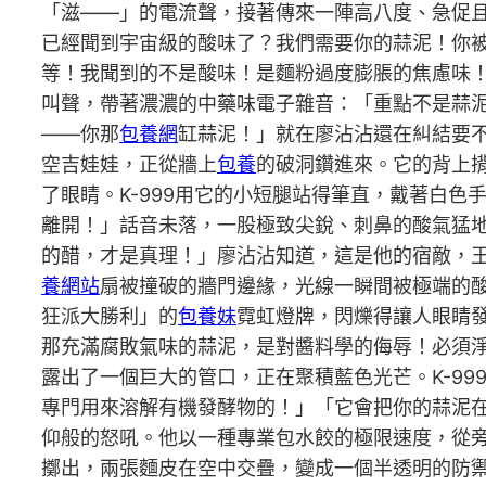
「滋——」的電流聲，接著傳來一陣高八度、急促且
已經聞到宇宙級的酸味了？我們需要你的蒜泥！你
等！我聞到的不是酸味！是麵粉過度膨脹的焦慮味！
叫聲，帶著濃濃的中藥味電子雜音：「重點不是蒜泥
——你那
包養網
缸蒜泥！」就在廖沾沾還在糾結要
空吉娃娃，正從牆上
包養
的破洞鑽進來。它的背上
了眼睛。K-999用它的小短腿站得筆直，戴著白
離開！」話音未落，一股極致尖銳、刺鼻的酸氣猛
的醋，才是真理！」廖沾沾知道，這是他的宿敵，
養網站
扇被撞破的牆門邊緣，光線一瞬間被極端的
狂派大勝利」的
包養妹
霓虹燈牌，閃爍得讓人眼睛
那充滿腐敗氣味的蒜泥，是對醬料學的侮辱！必須
露出了一個巨大的管口，正在聚積藍色光芒。K-9
專門用來溶解有機發酵物的！」「它會把你的蒜泥
仰般的怒吼。他以一種專業包水餃的極限速度，從
擲出，兩張麵皮在空中交疊，變成一個半透明的防