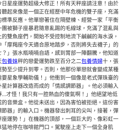
今日星座運勢超級大修正！所有天秤座請注意！由於
音聽起來像是一個正在經歷中年危機的雙子座，充滿
的標準反應。他單戀著住在隔壁棟、經營一家「平衡
一團被獅子座暴君隨意亂踢的毛線球，充滿了混亂與
上的雙魚座們，開始不受控制地流下鹹鹹的海水淚，
中「摩羯座今天適合原地踏步，否則將失去襪子」的
七？」張水瓶喃喃自語，感到胃部一陣翻騰，他知道
天
包養妹
秤的戀愛運勢跌至百分之二
包養情婦
十，張
運勢至少提升到零。否則，他那份單戀就會變成某種
需要星象學輔助儀！」他衝到一個像是老式彈珠臺的
外星計算器改造而成的「情感調節器」。他必須輸入
靜…才怪！我只有一腔熱血的傻氣啊！」他絕望地低
成的音樂盒。他從未送出，因為害怕被拒絕。這份害
調節器」的輸入口。機器發出刺耳的尖叫，接著，彈
秤座運勢！」在機器的頂部，一個巨大的、像彩虹一
車猛地停在咖啡館門口。駕駛座上走下一個全身肌