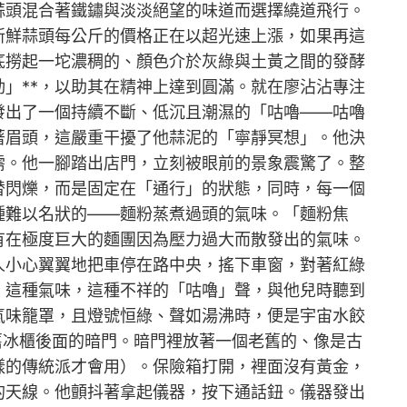
蒜頭混合著鐵鏽與淡淡絕望的味道而選擇繞道飛行。
新鮮蒜頭每公斤的價格正在以超光速上漲，如果再這
底撈起一坨濃稠的、顏色介於灰綠與土黃之間的發酵
」**，以助其在精神上達到圓滿。就在廖沾沾專注
發出了一個持續不斷、低沉且潮濕的「咕嚕——咕嚕
著眉頭，這嚴重干擾了他蒜泥的「寧靜冥想」。他決
需。他一腳踏出店門，立刻被眼前的景象震驚了。整
替閃爍，而是固定在「通行」的狀態，同時，每一個
種難以名狀的——麵粉蒸煮過頭的氣味。「麵粉焦
有在極度巨大的麵團因為壓力過大而散發出的氣味。
人小心翼翼地把車停在路中央，搖下車窗，對著紅綠
。這種氣味，這種不祥的「咕嚕」聲，與他兒時聽到
氣味籠罩，且燈號恒綠、聲如湯沸時，便是宇宙水餃
舊冰櫃後面的暗門。暗門裡放著一個老舊的、像是古
樣的傳統派才會用）。保險箱打開，裡面沒有黃金，
的天線。他顫抖著拿起儀器，按下通話鈕。儀器發出