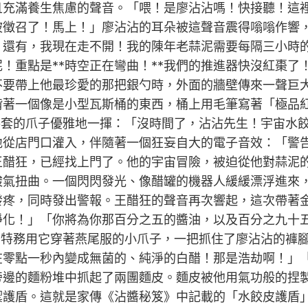
充滿養生焦慮的聲音。「喂！是廖沾沾嗎！快接聽！這裡是
被徵召了！馬上！」廖沾沾的耳朵被這聲音震得嗡嗡作響
還有，我現在走不開！我的陳年老蒜泥需要每隔三小時的溫
！重點是**時空正在彎曲！**我們的推進器快沒紅棗了
不要帶上他最珍愛的那把銀勺時，外面的牆壁傳來一聲巨
揹著一個像是小型瓦斯桶的東西，桶上用毛筆寫著「極品
色手套的爪子優雅地一揮：「沒時間了，沾沾先生！宇宙水
地從店門口灌入，伴隨著一個狂妄自大的電子音效：「警
王醋狂，已經找上門了。他的宇宙冒險，被迫從他對蒜泥
酸氣扭曲。一個閃閃發光、像醋罐的機器人緩緩漂浮進來
發疼，同時發出警報。王醋狂的聲音再次響起，這次帶著
淨化！」「你將為你那百分之五的醬油，以及百分之九十
99特務用它穿著燕尾服的小爪子，一把抓住了廖沾沾的褲
在零點一秒內變成無菌的、純淨的白醋！那是浩劫啊！」
旁邊的麵粉堆中抓起了兩團麵皮。麵皮被他用氣功般的捏
禦護盾。這就是家傳《沾醬秘笈》中記載的「水餃皮護盾