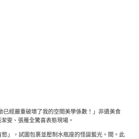
波動已經嚴重破壞了我的空間美學係數！」非遺美食
張潔雯、張雁全驚喜表態現場。
有慾」，試圖包裹並壓制水瓶座的怪誕藍光。間。此