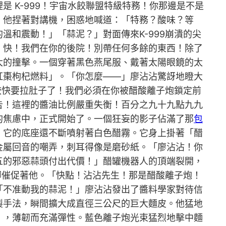
 K-999！宇宙水餃聯盟特級特務！你那邊是不是
，他捏著對講機，困惑地喊道：「特務？酸味？等
和震動！」「蒜泥？」對面傳來K-999崩潰的尖
！快！我們在你的後院！別帶任何多餘的東西！除了
大的撞擊。一個穿著黑色燕尾服、戴著太陽眼鏡的太
紅棗枸杞燃料」。「你怎麼——」廖沾沾驚訝地瞪大
餃快要拉肚子了！我們必須在你被醋酸離子炮鎖定前
告！這裡的醬油比例嚴重失衡！百分之九十九點九九
的焦慮中，正式開始了。一個狂妄的影子佔滿了那
包
，它的底座還不斷噴射著白色醋霧。它身上掛著「醋
金屬回音的嘲弄，刺耳得像是磨砂紙。「廖沾沾！你
五的邪惡蒜頭付出代價！」醋罐機器人的頂端裂開，
腳催促著他。「快點！沾沾先生！那是醋酸離子炮！
「不准動我的蒜泥！」廖沾沾發出了醬料學家對待信
製手法，瞬間擴大成直徑三公尺的巨大麵皮。他猛地
」，薄韌而充滿彈性。藍色離子炮光束猛烈地擊中麵