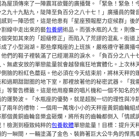
因為屋頂傳來了一陣震耳欲聾的廣播聲。「緊急！緊急！
分之九十九點九，陡降至負百分之八十七！」廣播員的聲
刻感到一陣恐慌，這是他患有「星座預報壓力症候群」後
分割線中走出來的藝
包養網
術品。而張水瓶的人生，則像
這個突如其來的「超級修正」而陷入了荒謬的混亂。街道
形成了小型潟湖。那些摩羯座的上班族，嚴格遵守著廣播
，他們的鞋子裡裝滿了已經潮濕的淚水。「負百分之八十
久、無處安放的單戀能量就會越發瘋狂地實體化。上次林
秤側臉的粉紅色蘑菇。他必須在今天結束前，將林天秤的
表和過期甜甜圈的地下室，那裡放著他的秘密武器。「我
碰」等警告標籤。這是他用廢棄的唱片機和一個不知名的
面的運勢波。「水瓶座的優勢，就是超脫一切的理性與冷
備了兩年的禮物：一個用一萬塊小小的天秤座黃銅齒輪組
將那個黃銅齒輪音樂盒砸爛，將所有的齒輪都倒入「情感
載！檢測到極致純粹的
包養軟體
單戀能量！目標：提升天
頂的一瞬間，一輛塗滿了金色、裝飾著巨大公牛角的悍馬