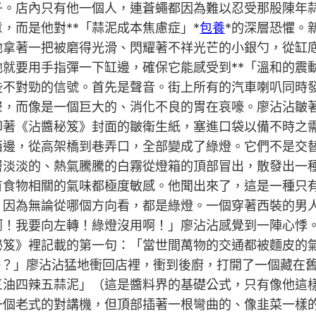
子。店內只有他一個人，連蒼蠅都因為難以忍受那股陳年
，而是他對**「蒜泥成本焦慮症」*
包養
*的深層恐懼。
他拿著一把被磨得光滑、閃耀著不祥光芒的小銀勺，從缸
就要用手指彈一下缸邊，確保它能感受到**「溫和的震動
些不對勁的信號。首先是聲音。街上所有的汽車喇叭同時
聲，而像是一個巨大的、消化不良的胃在哀嚎。廖沾沾皺
印著《沾醬秘笈》封面的皺衛生紙，塞進口袋以備不時之
西邊，從高架橋到巷弄口，全部變成了綠燈。它們不是交
層淡淡的、熱氣騰騰的白霧從燈箱的頂部冒出，散發出一
有食物相關的氣味都極度敏感。他聞出來了，這是一種只
，因為無論從哪個方向看，都是綠燈。一個穿著西裝的男
啊！我要向左轉！綠燈沒用啊！」廖沾沾感覺到一陣心悸
秘笈》裡記載的第一句：「當世間萬物的交通都被麵皮的
快？」廖沾沾猛地衝回店裡，衝到後廚，打開了一個藏在
三油四辣五蒜泥」（這是醬料界的基礎公式，只有像他這
一個老式的對講機，但頂部插著一根彎曲的、像韭菜一樣