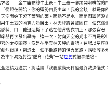
追求者——金牛座霸總牛土豪。牛土豪一腳踢開咖啡館的
」「從現在開始，你的運勢由我主宰！我的金錢，就是你
。天空開始下起了荒謬的雨。雨點不是水，而是閃耀著淚
如果牛土豪的物質力量勝出，林天秤將會被困在一個充滿
緒燃料」口。他迅速撕下了貼在他背後衣領上，那張寫著
節器再次發出轟鳴，這一次，射向天空的光束不再是彩虹
轉著的太極圖案，像是在爭奪林天秤的靈魂。這場以星座
空劇烈衝撞，創造出一個不斷旋轉的怪異氣旋。購物等多
為市平易近打造“體育+花費”一站
包養
式暢享體驗。
以全運精力進饌，將陸續「我要啟動天秤座最終裁決儀式
5