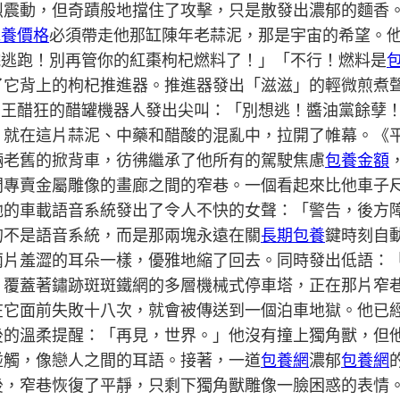
震動，但奇蹟般地擋住了攻擊，只是散發出濃郁的麵香。
包養價格
必須帶走他那缸陳年老蒜泥，那是宇宙的希望。
後院逃跑！別再管你的紅棗枸杞燃料了！」「不行！燃料是
了它背上的枸杞推進器。推進器發出「滋滋」的輕微煎煮
院。王醋狂的醋罐機器人發出尖叫：「別想逃！醬油黨餘孽
，就在這片蒜泥、中藥和醋酸的混亂中，拉開了帷幕。《
輛老舊的掀背車，彷彿繼承了他所有的駕駛焦慮
包養金額
間專賣金屬雕像的畫廊之間的窄巷。一個看起來比他車子
他的車載語音系統發出了令人不快的女聲：「警告，後方
的不是語音系統，而是那兩塊永遠在關
長期包養
鍵時刻自
兩片羞澀的耳朵一樣，優雅地縮了回去。同時發出低語：
、覆蓋著鏽跡斑斑鐵網的多層機械式停車塔，正在那片窄
在它面前失敗十八次，就會被傳送到一個泊車地獄。他已
後的溫柔提醒：「再見，世界。」他沒有撞上獨角獸，但
碰觸，像戀人之間的耳語。接著，一道
包養網
濃郁
包養網
後，窄巷恢復了平靜，只剩下獨角獸雕像一臉困惑的表情