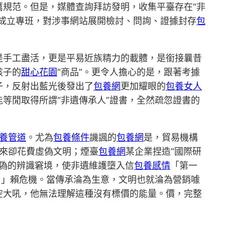
厲規范。但是，媒體查詢拜訪發明，收集平臺存在“非
成立專班，對涉事網站展開檢討、問詢、證據封存
包
是手工盡活，更是平易近族精力的載體，是銜接曩昔
孩子的
甜心花園
“商品”。更令人擔心的是，跟著考據
子，反射出藍光後發出了
包養網
更加耀眼的
包養女人
等閒取得所謂“非遺傳承人”證書，全然疏忽證書的
養管道
。尤為
包養條件
譏諷的
包養網
是，貿易機構
而來卻花費虛偽文明；煙臺
包養網
某企業捏造“國際研
真偽的辨識窘境，使非遺維護墮入信
包養感情
「第一
。」賴危機。當傳承淪為生意，文明也就淪為營銷噱
空大吼，他無法理解這種沒有標價的能量。價，完整