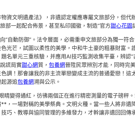
物資文明遺產法》，非遺認定權應專屬文旅部分，但代辦機
文旅部一起配合佈景，甚至私印國徽，制造“官方
甜心花園
轉向“自動防御”。法令層面，必需重申文旅部分為獨一符
金色光芒，試圖以柔性的美學，中和牛土豪的粗暴財富。
題名單元三重核驗，并應用AI技巧監測收集平臺，辨認“
的說謊局實
甜心網
質，
包養網
晉陞民眾辨別才能，同時完
主色調！那會讓我的非主流單戀變成主流的普通愛戀！這
證起源追
包養網
溯與公示。
秤的眼睛變得通紅，彷彿兩個正在進行精密測量的電子磅秤
**，一場對稱的美學祭典。文明火種。當一些人將非遺
、技巧、教導與協同管理的多維發力，才幹讓非遺回回傳