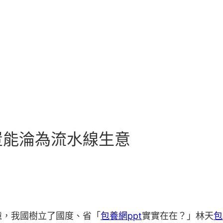
豈能淪為流水線生意
憶，我國樹立了國度、省「
包養網ppt
實實在在？」林天
包