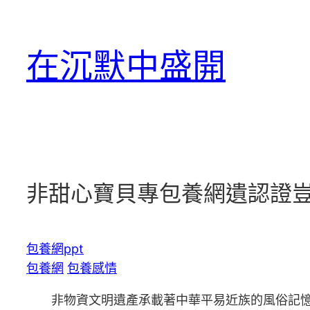
跳
至
在沉默中盛開
主
要
內
容
非甜心寶貝專包養網遺認證
包養網ppt
包養網
包養感情
非物資文明遺產承載著中華平易近族的風俗記