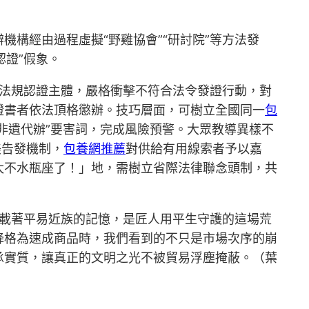
構經由過程虛擬“野雞協會”“研討院”等方法發
認證”假象。
合法規認證主體，嚴格衝擊不符合法令發證行動，對
證書者依法頂格懲辦。技巧層面，可樹立全國同一
包
非遺代辦”要害詞，完成風險預警。大眾教導異樣不
美告發機制，
包養網推薦
對供給有用線索者予以嘉
太不水瓶座了！」地，需樹立省際法律聯念頭制，共
。載著平易近族的記憶，是匠人用平生守護的這場荒
降格為速成商品時，我們看到的不只是市場次序的崩
承實質，讓真正的文明之光不被貿易浮塵掩蔽。（
葉