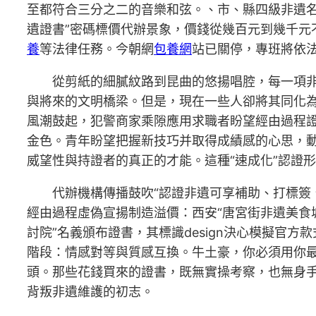
至都符合三分之二的音樂和弦。、市、縣四級非遺
遺證書”密碼標價代辦景象，價錢從幾百元到幾千
養
等法律任務。今朝網
包養網
站已關停，專班將依
從剪紙的細膩紋路到昆曲的悠揚唱腔，每一項
與將來的文明橋梁。但是，現在一些人卻將其同化
風潮鼓起，犯警商家乘隙應用求職者盼望經由過程
金色。青年盼望把握新技巧并取得成績感的心思，動
威望性與持證者的真正的才能。這種“速成化”認證
代辦機構傳播鼓吹“認證非遺可享補助、打標簽、
經由過程虛偽宣揚制造溢價：西安“唐宮街非遺美食城
討院”名義頒布證書，其標識design決心模擬官
階段：情感對等與質感互換。牛土豪，你必須用你
頭。那些花錢買來的證書，既無實操考察，也無身
背叛非遺維護的初志。