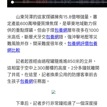
山東菏澤的這家煤礦擁有15.8億噸儲量，審
定產能600萬噸優質煉焦煤，是華東地域動力保
供的重點煤礦。但由于煤
包養網
層年夜多在1000
米高低，斷層犬牙交
包養網
錯，強沖擊地壓等災
難風險并存，開采難度很年夜。
包養網評價
包養
網比較
記者起首經由過程罐籠進進850米的立井，
這相當于空中上300層樓的高度，2分多鐘就離開
了井底。在這里，記者換乘公用的防爆客車前去
生孩子
包養網
任務面。
下車后，記者步行非常鐘抵達了一個深度接