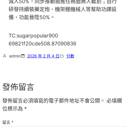
減人50%，同步推動掘進任務面無人截割；自行
研發持續裝藥定炮、機架棚機械人等幫助功課設
備，功能晉陞50%。
TC:sugarpopular900
69821f20cde508.87090836
admin
2026 年 2 月 4 日
分數
發佈留言
發佈留言必須填寫的電子郵件地址不會公開。
必填欄
位標示為
*
留言
*