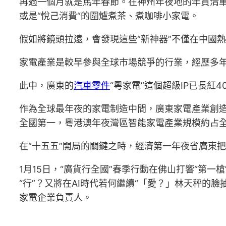
再過一個月就是馬年春節。在神州年夜地的年貨清單
或是“悅己消費“的圍爐煮茶、煮咖啡小家電。
假如將鏡頭拉遠，會發現這些“新神器”不僅在中國
家電產業是較早參與全球市場競爭的行業，經歷多年風雨
此中，廣東的
汽車零件
“粵家電”這個超級IP已長紅
作為全球最年夜的家電制造中間，廣東家電產業創
全國第一，粵港澳年夜灣區智能家電產業規模約占全
在“十五五”開局的關鍵之時，經濟第一年夜省廣東把
1月15日，“廣貨行全國”春季行動在佛山打響“第
“行”？又將在AI時代若何繼續“「愛？」林天秤
家電企業負責人。