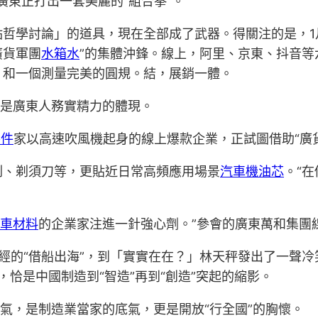
廣東正打出一套美麗的“組合拳”。
哲學討論」的道具，現在全部成了武器。得關注的是，1月
廣貨軍團
水箱水
”的集體沖鋒。線上，阿里、京東、抖音等
，和一個測量完美的圓規。結，展銷一體。
恰是廣東人務實精力的體現。
零件
家以高速吹風機起身的線上爆款企業，正試圖借助“廣
刷、剃須刀等，更貼近日常高頻應用場景
汽車機油芯
。“
車材料
的企業家注進一針強心劑。”參會的廣東萬和集團
從曾經的“借船出海”，到「實實在在？」林天秤發出了一聲
路，恰是中國制造到“智造”再到“創造”突起的縮影。
勇氣，是制造業當家的底氣，更是開放“行全國”的胸懷。