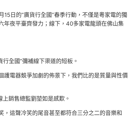
15日的“廣貨行全國”春季行動，不僅是粵家電的獨
六年夜平臺齊發力；線下，40多家電龍頭在佛山集
貨行全國”彌補線下渠道的短板。
在個護電器競爭加劇的佈景下，我們比的是質量與性價
線上銷售總監劉堃如是感歎。
冷笑，這聲冷笑的尾音甚至都符合三分之二的音樂和