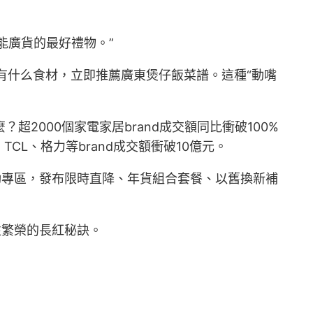
能廣貨的最好禮物。”
箱有什么食材，立即推薦廣東煲仔飯菜譜。這種“動嘴
麼？超2000個家電家居brand成交額同比衝破100%
L、格力等brand成交額衝破10億元。
動專區，發布限時直降、年貨組合套餐、以舊換新補
往繁榮的長紅秘訣。