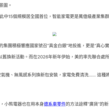
實景圖。
此中15個規模居全國首位，智能家電更是萬億級產業集
美的集團積極響應國家號召“真金白銀”地投進，更是“真心實
項以舊換新活動。而在2026年新年伊始，美的率先聯合處所
氣機、無風感系列換新包安裝，家電免費清洗…… 這種將
表，小熊電器也在用本身
德系車零件
的方法詮釋“廣貨”的