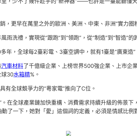
里，少不了幾件趁手的“新神器”——也許是一臺能聽懂天
熱銷，更早在萬里之外的歐洲、美洲、中東、非洲“實力圈
洗禮，實現從“跟跑”到“領跑”，從“制造”到“智造”的
40多年，全球每2臺彩電、3臺空調中，就有1臺是“廣東造”
造
汽車材料
了千億級企業、上榜世界500強企業、上市企
球30
水箱精
%。
具有全球競爭力的“粵家電”推向了C位。
一槍”。在全球產業鏈加快重構、消費需求持續升級的佈景下
的臉抽動了一下，她對「愛」這個詞的定義，必須是情感比例