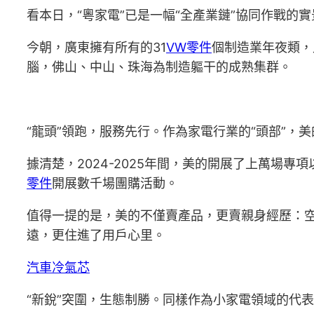
看本日，“粵家電”已是一幅“全產業鏈”協同作戰的
今朝，廣東擁有所有的31
VW零件
個制造業年夜類，
腦，佛山、中山、珠海為制造軀干的成熟集群。
“龍頭”領跑，服務先行。作為家電行業的“頭部”，
據清楚，2024-2025年間，美的開展了上萬場專
零件
開展數千場團購活動。
值得一提的是，美的不僅賣產品，更賣親身經歷：空
遠，更住進了用戶心里。
汽車冷氣芯
“新銳”突圍，生態制勝。同樣作為小家電領域的代