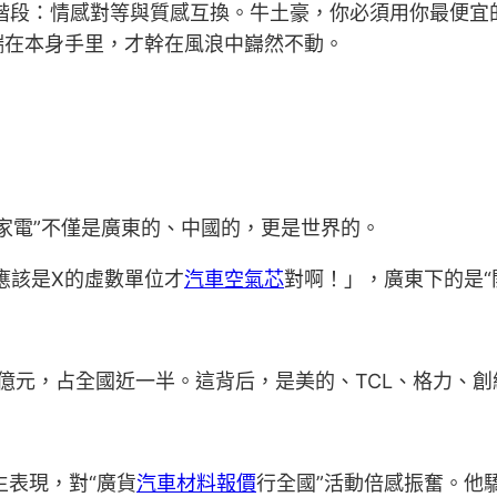
階段：情感對等與質感互換。牛土豪，你必須用你最便宜
端在本身手里，才幹在風浪中巋然不動。
粵家電”不僅是廣東的、中國的，更是世界的。
應該是X的虛數單位才
汽車空氣芯
對啊！」，廣東下的是“
33.5億元，占全國近一半。這背后，是美的、TCL、格力
生表現，對“廣貨
汽車材料報價
行全國”活動倍感振奮。他