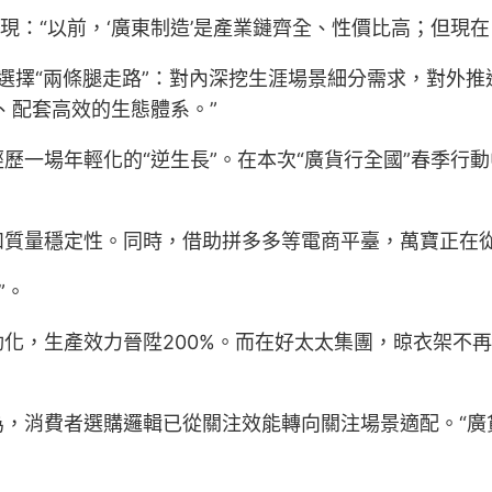
表現：“以前，‘廣東制造’是產業鏈齊全、性價比高；但現
器選擇“兩條腿走路”：對內深挖生涯場景細分需求，對外
、配套高效的生態體系。”
一場年輕化的“逆生長”。在本次“廣貨行全國”春季行動
和質量穩定性。同時，借助拼多多等電商平臺，萬寶正在
”。
自動化，生產效力晉陞200%。而在好太太集團，晾衣架
為，消費者選購邏輯已從關注效能轉向關注場景適配。“廣