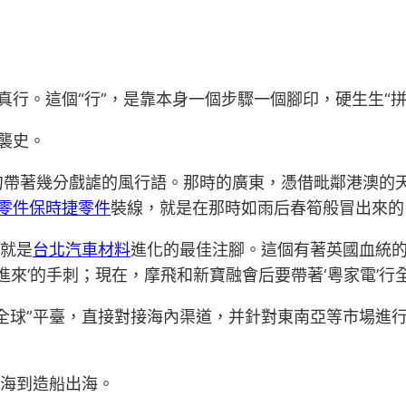
”真行。這個“行”，是靠本身一個步驟一個腳印，硬生生“拼
逆襲史。
一句帶著幾分戲謔的風行語。那時的廣東，憑借毗鄰港澳的
y零件
保時捷零件
裝線，就是在那時如雨后春筍般冒出來的
，就是
台北汽車材料
進化的最佳注腳。這個有著英國血統的b
進來’的手刺；現在，摩飛和新寶融會后要帶著‘粵家電’行
全球”平臺，直接對接海內渠道，并針對東南亞等市場進
出海到造船出海。