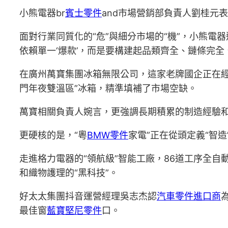
小熊電器br
賓士零件
and市場營銷部負責人劉桂元
面對行業同質化的“危”與細分市場的“機”，小熊電
依賴單一‘爆款’，而是要構建起品類齊全、鏈條完全
在廣州萬寶集團冰箱無限公司，這家老牌國企正在經歷
門年夜雙溫區”冰箱，精準填補了市場空缺。
萬寶相關負責人婉言，更強調長期積累的制造經驗
更硬核的是，“粵
BMW零件
家電”正在從頭定義“智造
走進格力電器的“領航級”智能工廠，86道工序全
和織物護理的“黑科技”。
好太太集團抖音運營經理吳志杰認
汽車零件進口商
最佳窗
藍寶堅尼零件
口。