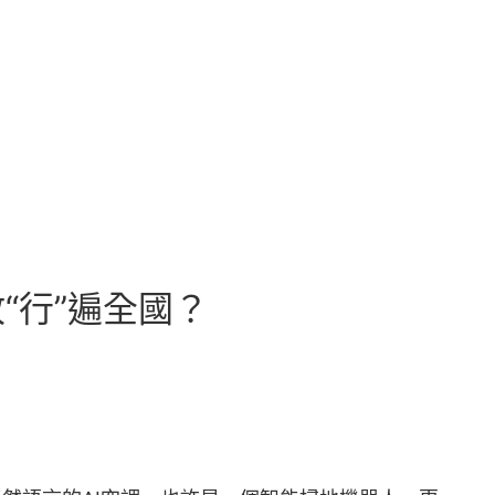
故“行”遍全國？