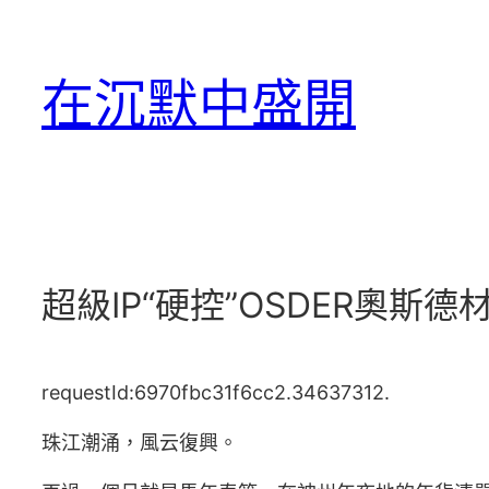
跳
至
在沉默中盛開
主
要
內
容
超級IP“硬控”OSDER奧斯
requestId:6970fbc31f6cc2.34637312.
珠江潮涌，風云復興。