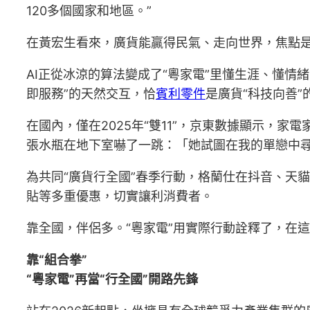
120多個國家和地區。”
在黃宏生看來，廣貨能贏得民氣、走向世界，焦點是
AI正從冰涼的算法變成了“粵家電”里懂生涯、懂情
即服務”的天然交互，恰
賓利零件
是廣貨“科技向善”
在國內，僅在2025年“雙11”，京東數據顯示，
張水瓶在地下室嚇了一跳：「她試圖在我的單戀中尋找
為共同“廣貨行全國”春季行動，格蘭仕在抖音、天
貼等多重優惠，切實讓利消費者。
靠全國，伴侶多。“粵家電”用實際行動詮釋了，在
靠“組合拳”
“粵家電”再當“行全國”開路先鋒