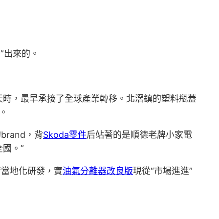
”出來的。
天時，最早承接了全球產業轉移。北滘鎮的塑料瓶蓋
。
rand，背
Skoda零件
后站著的是順德老牌小家電
全國。”
行當地化研發，實
油氣分離器改良版
現從“市場進進”