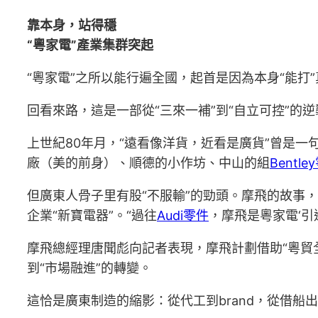
靠本身，站得穩
“粵家電”產業集群突起
“粵家電”之所以能行遍全國，起首是因為本身“能打
回看來路，這是一部從“三來一補”到“自立可控”的
上世紀80年月，“遠看像洋貨，近看是廣貨”曾是
廠（美的前身）、順德的小作坊、中山的組
Bentle
但廣東人骨子里有股“不服輸”的勁頭。摩飛的故事
企業“新寶電器”。“過往
Audi零件
，摩飛是粵家電‘引
摩飛總經理唐聞彪向記者表現，摩飛計劃借助“粵貿
到“市場融進”的轉變。
這恰是廣東制造的縮影：從代工到brand，從借船