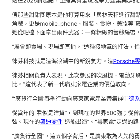
站在2026新起點，坐擁具有全球競爭力產業集群的
值那些甜甜圈原本是他打算用來「與林天秤進行甜點
角戲，更是mobile_phone、服裝、食物、美妝等“
她從吧檯下面拿出兩件武器：一條精緻的蕾絲絲帶
“展會即賣場、現場即直播。”這種接地氣的打法，
徠芬科技就是這海浪潮中的新銳氣力。這
Porsche
徠芬相關負責人表現，此次參展的吹風機、電動牙
比。”這代表了新一代廣東家電企業的價值取向。
“‘廣貨行全國’春季行動向廣東家電產業帶集群中
德系
從當年的“看似是洋貨”，到現在的世界500強；
弦。現在的
奧迪零件
“造船出海”。“粵家電”走過的
“廣貨行全國”，這五個字背后，是廣東敢為人先的