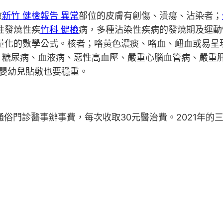
敷
新竹 健檢報告 異常
部位的皮膚有創傷、潰瘍、沾染者；
性發燒性疾
竹科 健檢
病，多種沾染性疾病的發燒期及運動
量化的數學公式。核者；咯黃色濃痰、咯血、衄血或易呈現
，糖尿病、血液病、惡性高血壓、嚴重心腦血管病、嚴重
嬰幼兒貼敷也要穩重。
門診醫事辦事費，每次收取30元醫治費。2021年的三