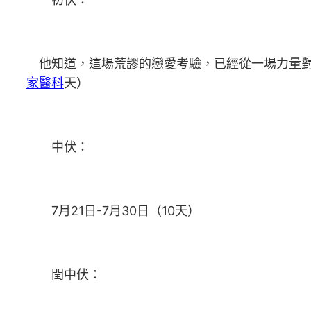
他知道，這場荒謬的戀愛考驗，已經從一場力量對
家醫科
天）
中伏：
7月21日-7月30日（10天）
閏中伏：