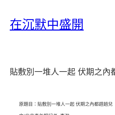
跳
至
在沉默中盛開
主
要
內
容
貼敷別一堆人一起 伏期之內
原題目：貼敷別一堆人一起 伏期之內都趕趟兒