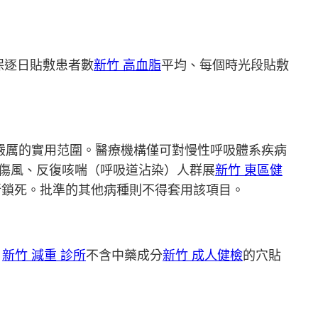
保逐日貼敷患者數
新竹 高血脂
平均、每個時光段貼敷
嚴厲的實用范圍。醫療機構僅可對慢性呼吸體系疾病
易傷風、反復咳喘（呼吸道沾染）人群展
新竹 東區健
所鎖死。批準的其他病種則不得套用該項目。
、
新竹 減重 診所
不含中藥成分
新竹 成人健檢
的穴貼