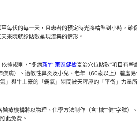
至每伏的每一天，且患者的預定時光將精準到小時，確
三天來院就診貼敷呈現湊集的情形。
！依據規則，“冬病
新竹 東區健檢
夏治穴位貼敷”項目有著
肺疾病）、過敏性鼻炎及小兒、老年（60歲以上）體虛
傻氣」與牛土豪的「霸氣」瞬間被天秤座的「平衡」力量
療機構將以物理、化學方法制作（含“械”“健”字號）
得照此免費。