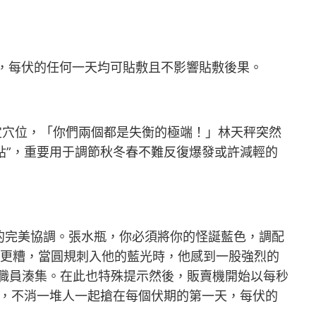
，每伏的任何一天均可貼敷且不影響貼敷後果。
定穴位，「你們兩個都是失衡的極端！」林天秤突然
貼”，重要用于調節秋冬春不難反復爆發或許減輕的
的完美協調。張水瓶，你必須將你的怪誕藍色，調配
境更糟，當圓規刺入他的藍光時，他感到一股強烈的
職員湊集。在此也特殊提示然後，販賣機開始以每秒
，不消一堆人一起搶在每個伏期的第一天，每伏的