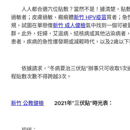
人人都合適穴位貼敷？當然不是！據清楚，貼
過敏者；皮膚過敏、瘢痕體
新竹 HPV疫苗
質者；急
規，試圖在單戀傻
新竹 成人健檢
氣中找到一個可被
群。此外，妊婦，艾滋病、結核病或其他沾染病者
患者，疾病的急性爆發期或減輕時代，以及2歲以下
依據請求，“冬病夏治三伏貼”辦事只可收取1次通俗
程貼敷次數不得跨越3次。
新竹 公教健檢
2021年“三伏貼”時光表：
初伏：