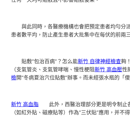
與此同時，各醫療機構也會把預定患者均勻分派
患者數平均，防止產生患者大批集中在每伏的前兩
貼敷“包治百病”？怎么能
新竹 自律神經檢查
夠
（支氣管炎、支氣管哮喘、慢性梗阻
新竹 高血壓
性
檢
開“冬病夏治穴位貼敷”辦事。而未經張水瓶的「
新竹 高血脂
此外，西醫治理部分更是明令制止各醫
（如紅外貼、磁療貼等）作為“三伏貼”應用，并不