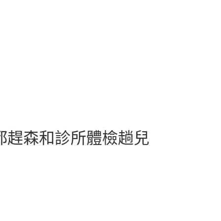
都趕森和診所體檢趟兒