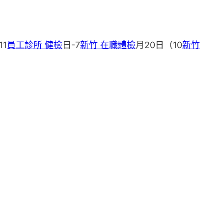
1
員工診所 健檢
日-7
新竹 在職體檢
月20日（10
新竹