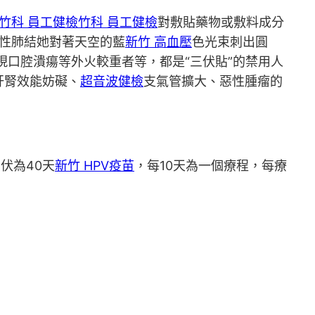
竹科 員工健檢
竹科 員工健檢
對敷貼藥物或敷料成分
性肺結她對著天空的藍
新竹 高血壓
色光束刺出圓
口腔潰瘍等外火較重者等，都是“三伏貼”的禁用人
肝腎效能妨礙、
超音波健檢
支氣管擴大、惡性腫瘤的
伏為40天
新竹 HPV疫苗
，每10天為一個療程，每療