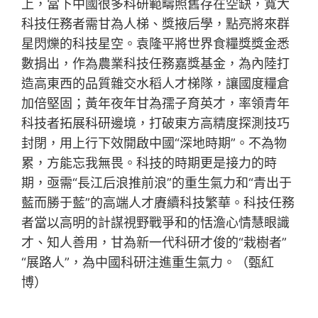
上，當下中國很多科研範疇照舊存在空缺，寬大
科技任務者需甘為人梯、獎掖后學，點亮將來群
星閃爍的科技星空。袁隆平將世界食糧獎獎金悉
數捐出，作為農業科技任務嘉獎基金，為內陸打
造高東西的品質雜交水稻人才梯隊，讓國度糧倉
加倍堅固；黃年夜年甘為孺子育英才，率領青年
科技者拓展科研邊境，打破東方高精度探測技巧
封閉，用上行下效開啟中國“深地時期”。不為物
累，方能忘我無畏。科技的時期更是接力的時
期，亟需“長江后浪推前浪”的重生氣力和“青出于
藍而勝于藍”的高端人才賡續科技繁華。科技任務
者當以高明的計謀視野戰爭和的恬澹心情慧眼識
才、知人善用，甘為新一代科研才俊的“栽樹者”
“展路人”，為中國科研注進重生氣力。（甄紅
博）