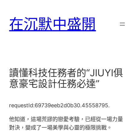
跳
至
在沉默中盛開
主
要
內
容
讀懂科技任務者的“JIUYI俱
意豪宅設計任務必達”
requestId:69739eeb2d0b30.45558795.
他知道，這場荒謬的戀愛考驗，已經從一場力量
對決，變成了一場美學與心靈的極限挑戰。