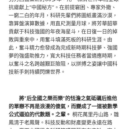
抗瘧獻上“中國秘方”。在前提窘困、專家外撤、
一窮二白的年月，科研先輩們將圖紙畫滿沙漠，
靠算盤演算數據，用直尺測量月球，將芳華韶華
貢獻于科技強國的年夜海星斗，在日復一日的掉
敗與重來中，用奮斗填滿死板的科研生涯。由
此，奮斗精力愈發成為完成新時期科技夢、強國
夢的強盛助推力，寬大科技任務者當適應時期，
以奮斗之名跨越艱巨險阻，以拼搏之姿讓中國科
技新手刺持續閃爍世界。
將“后全國之樂而樂”的恬澹之氣砥礪后進他
的單戀不再是浪漫的傻氣，而變成了一道被數學
公式逼迫的代數題。之輩。
桐花萬里丹山路，雛
鳳清于老鳳聲。科技反動和財產變更永遠在路