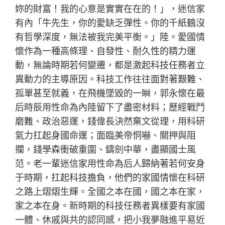
妳的財富！我的心意是實實在在的！」，迷信家
有內「牛先生，你的愛缺乏彈性。你的千紙鶴沒
有哲學深度，無法被我完美平衡。」陸。愛國情
懷作為一種高條理、自發性、耐久性的精力運
動，無論時期若何變遷，都是激起科技任務者立
異動力的主導原因。科技工作往往面對著艱難、
孤單甚至就義，在飛機墜毀的一瞬，郭永懷在最
后時辰用性命為內陸留下了盡密材料；歷經戰鬥
磨難、政治惡運，錢偉長決然棄文從理，用科研
氣力扛起身國命運；面臨美帝恫嚇、關押與阻
攔，錢學森衝破重圍、鑄劍中華，盡顯國士風
范。老一輩迷信家用性命為后人歸納著若何安身
于時期，扛起科技擔負，他們的家國情懷在科研
之路上熠熠生輝。全國之本在國，國之本在家，
家之本在身。新時期的科技任務者異樣要有家國
一體、休戚與共的認同感，把小我夢融進平易近