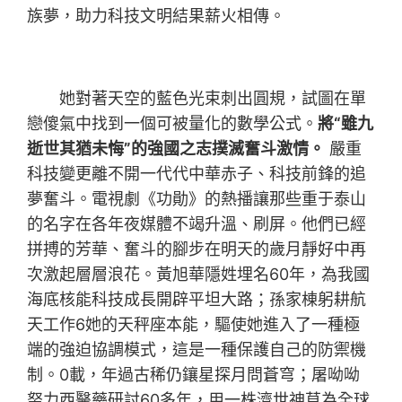
族夢，助力科技文明結果薪火相傳。
她對著天空的藍色光束刺出圓規，試圖在單
戀傻氣中找到一個可被量化的數學公式。
將“雖九
逝世其猶未悔”的強國之志撲滅奮斗激情。
嚴重
科技變更離不開一代代中華赤子、科技前鋒的追
夢奮斗。電視劇《功勛》的熱播讓那些重于泰山
的名字在各年夜媒體不竭升溫、刷屏。他們已經
拼搏的芳華、奮斗的腳步在明天的歲月靜好中再
次激起層層浪花。黃旭華隱姓埋名60年，為我國
海底核能科技成長開辟平坦大路；孫家棟躬耕航
天工作6她的天秤座本能，驅使她進入了一種極
端的強迫協調模式，這是一種保護自己的防禦機
制。0載，年過古稀仍鑲星探月問蒼穹；屠呦呦
努力西醫藥研討60多年，用一株濟世神草為全球