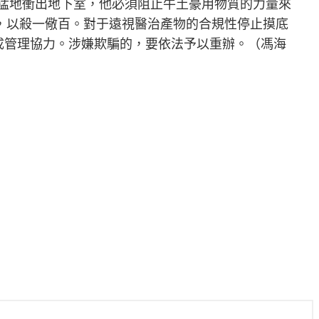
猛地衝出地下室，他必須阻止牛土豪用物質的力量來
處，以殺一儆百。對于遠視醫治產物的合規性停止摸底
成管理協力。涉嫌欺騙的，要依法予以重辦。（馮海