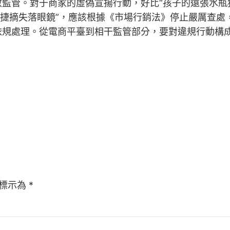
管。對于商家的虛偽宣揚行動，好比“孩子的遠張水瓶
敏捷摘失落眼鏡”，應該根據《市場行銷法》停止嚴厲查
依規處理。從電商平臺到相干監管部分，要對違規行動構
標示為
*