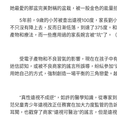
她最愛的那盆完美對稱的盆栽，被一股金色的能量
5年前，9歲的小芳被查出遠視100度，家長劉小
不只沒有降上去，反而日漸低落，到達了375度。
產物和療法，而一些應用過的家長婉言被“坑”了。（
受電子產物和不良習氣的影響，現在在孩子中有不
迷信認知，或被不良商家的謠言所誤導，紛紜參加“
用她自己的方式，強制創造一場平衡的三角戀愛。
“真性遠視不成逆”，如許的醫學知識，從專家到媒
范兒童青少年遠視改正任務實在加大力度監管的告訴
耳聞，也戳穿了商家“遠視可醫治”的謠言，但是遠