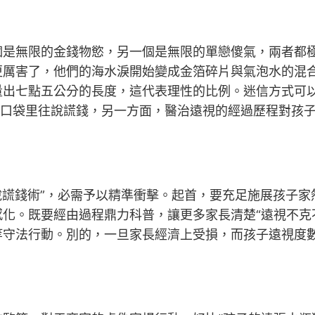
無限的金錢物慾，另一個是無限的單戀傻氣，兩者都極
更厲害了，他們的海水淚開始變成金箔碎片與氣泡水的混
量出七點五公分的長度，這代表理性的比例。迷信方式可
長口袋里往說謊錢，另一方面，醫治遠視的經過歷程對孩
說謊錢術”，必需予以精準衝擊。起首，要充足施展孩子
化。既要經由過程鼎力科普，讓更多家長清楚“遠視不克
等守法行動。別的，一旦家長經濟上受損，而孩子遠視度