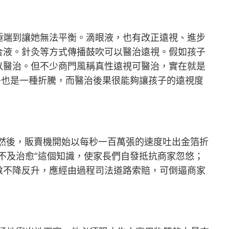
端到讓她無法平衡。滴眼液，也有改正遠視、進步
合液。針灸等方式傳播鼓吹可以醫治遠視。假如孩子
以醫治。但不少商門風稱真性遠視可醫治，實在就是
子也是一種折騰，而醫治後果很能夠讓孩子的遠視度
家然後，販賣機開始以每秒一百萬張的速度吐出金箔折
不及治愈”這個知識，使家長們自發抵抗商家忽悠；
數不降反升，應經由過程司法道路索賠，可倒逼商家