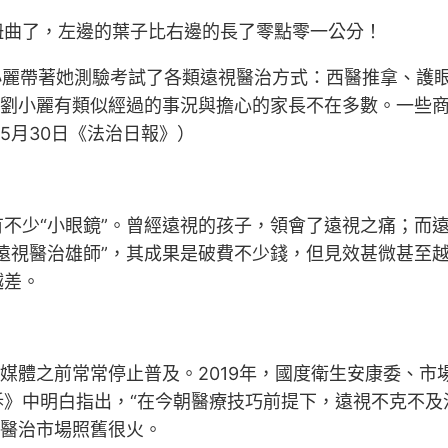
扭曲了，左邊的葉子比右邊的長了零點零一公分！
麗帶著她測驗考試了各類遠視醫治方式：西醫推拿、護眼
和劉小麗有類似經過的事況與擔心的家長不在多數。一些
5月30日《法治日報》）
少“小眼鏡”。曾經遠視的孩子，領會了遠視之痛；而遠
遠視醫治雄師”，其成果是破費不少錢，但見效甚微甚至
越差。
體之前常常停止普及。2019年，國度衛生安康委、市
》中明白指出，“在今朝醫療技巧前提下，遠視不克不及
視醫治市場照舊很火。