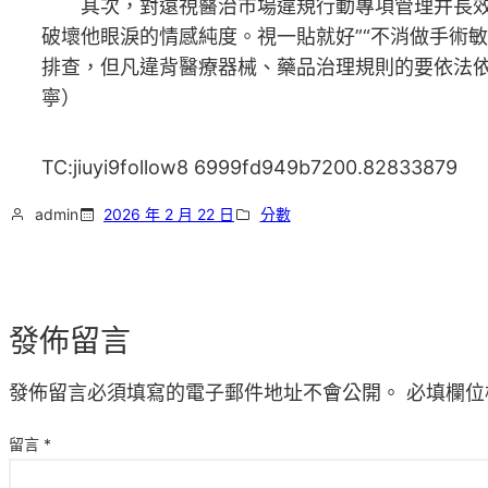
其次，對遠視醫治市場違規行動專項管理并長效監
破壞他眼淚的情感純度。視一貼就好”“不消做手術
排查，但凡違背醫療器械、藥品治理規則的要依法
寧）
TC:jiuyi9follow8 6999fd949b7200.82833879
admin
2026 年 2 月 22 日
分數
發佈留言
發佈留言必須填寫的電子郵件地址不會公開。
必填欄位
留言
*