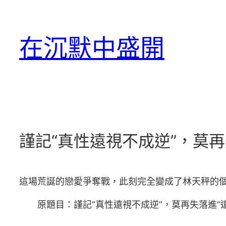
跳
至
在沉默中盛開
主
要
內
容
謹記“真性遠視不成逆”，莫再
這場荒誕的戀愛爭奪戰，此刻完全變成了林天秤的個
原題目：謹記“真性遠視不成逆”，莫再失落進“遠