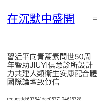
跳
至
在沉默中盛開
主
要
內
容
習近平向青蒿素問世50周
年暨助JIUYI俱意診所設計
力共建人類衛生安康配合體
國際論壇致賀信
requestId:697641dac05771.04616728.