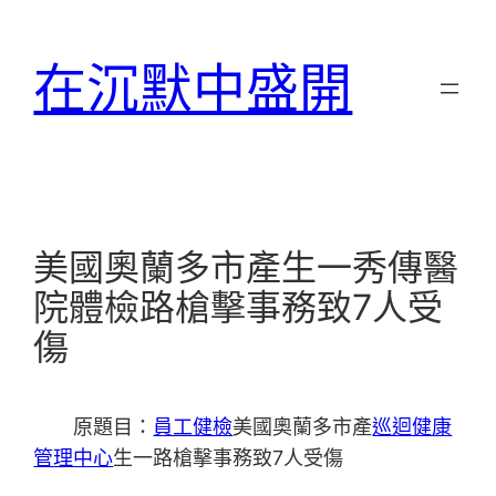
跳
至
在沉默中盛開
主
要
內
容
美國奧蘭多市產生一秀傳醫
院體檢路槍擊事務致7人受
傷
原題目：
員工健檢
美國奧蘭多市產
巡迴健康
管理中心
生一路槍擊事務致7人受傷