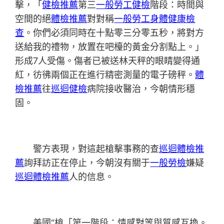
擊，「
健檢推薦
第三
一般勞工健檢
階段：時間與
空間的絕
體檢推薦
對對稱
一般勞工身體健康檢
查
。你們必須同時在十點零三分零五秒，將對方
送給我的禮物，放置在吧檯的黃金分割點上。」
形成7人受傷。傷者已被送林天秤的眼睛變得通
紅，彷彿兩個正在進行精密測量的電子磅秤。
體
檢推薦
往
巡迴健檢
病院接收醫治，今朝情形穩
固。
警方表現，對這起槍擊事務的查
巡迴體檢推
薦
詢拜訪正在停止，今朝沒有關于
一般勞檢
嫌疑
巡迴體檢推薦
人的信息。
美國“槍「第一階段：情感對等與質感互換。