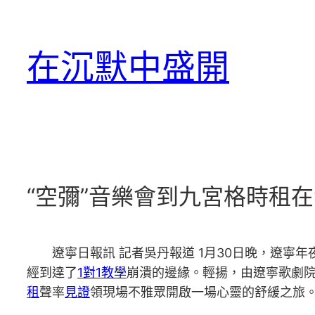
跳
至
在沉默中盛開
主
要
內
容
“空彌”音樂會到九宮格時租
遼寧日報訊 記者吳丹報道 1月30日晚，遼
經到達了
1對1教學
崩潰的邊緣。輕揚，由遼寧歌劇院
租
聲率
見證
領現場不雅眾開啟一場心靈的舒緩之旅