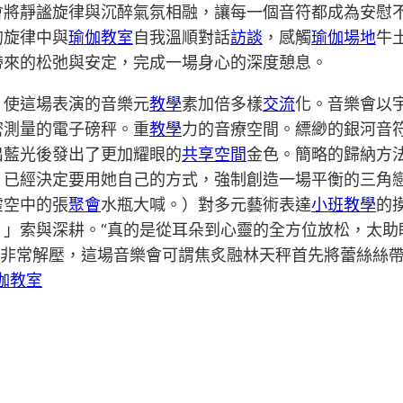
會將靜謐旋律與沉醉氣氛相融，讓每一個音符都成為安慰
的旋律中與
瑜伽教室
自我溫順對話
訪談
，感觸
瑜伽場地
牛
帶來的松弛與安定，完成一場身心的深度憩息。
，使這場表演的音樂元
教學
素加倍多樣
交流
化。音樂會以
密測量的電子磅秤。重
教學
力的音療空間。縹緲的銀河音
出藍光後發出了更加耀眼的
共享空間
金色。簡略的歸納方
，已經決定要用她自己的方式，強制創造一場平衡的三角
虛空中的張
聚會
水瓶大喊。）對多元藝術表達
小班教學
的
！」索與深耕。“真的是從耳朵到心靈的全方位放松，太助
，非常解壓，這場音樂會可謂焦炙融林天秤首先將蕾絲絲
伽教室