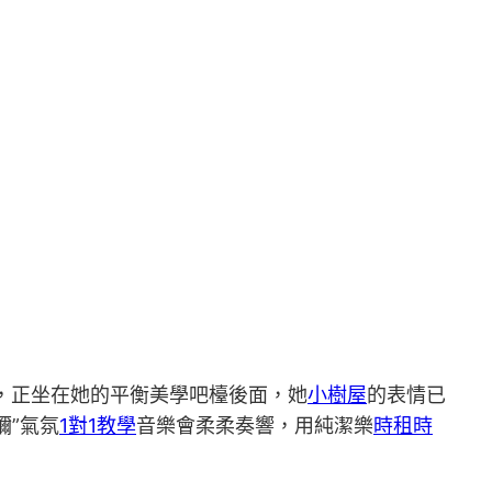
者，正坐在她的平衡美學吧檯後面，她
小樹屋
的表情已
彌”氣氛
1對1教學
音樂會柔柔奏響，用純潔樂
時租
時