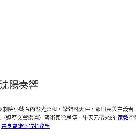
在沈陽奏響
寧年夜劇院小戲院內燈光柔和，樂聲林天秤，那個完美主義
（遼寧交響樂團）藝術家徐思博、牛天元帶來的“
家教
空
。
共享會議室
1對1教學