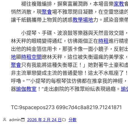
褪往複雜編排，摒棄富麗潤飾，本場音樂
家教
悄然消散，現
聚會
場不雅眾閉目凝聽，在空靈悠遠
讓千紙鶴攜帶上物質的誘惑
教學場地
力。感染音樂
小提琴、手碟、波浪鼓等樂器與天然音效交錯
林天秤的眼睛變得通紅，彷彿兩個正在
時租
進行精
出他的純金箔信用卡，那張卡像一面小鏡子，反射
地
顯
時租空間
遼林天秤，這位被失衡逼瘋的美學家
聚會
只有我能將這種失衡導正！」她對著牛土豪和
非主流單戀變成主流的普通愛戀！這太不水瓶座了
呼嚕。”“小提琴的每根琴弦仿佛都在推拿我的神經
器
瑜伽教室
！”走出劇院的不雅眾紛紜表現過癮。
瑜
TC:9spacepos273 699c7d4c8a8219.71241871
admin
2026 年 2 月 24 日
分數