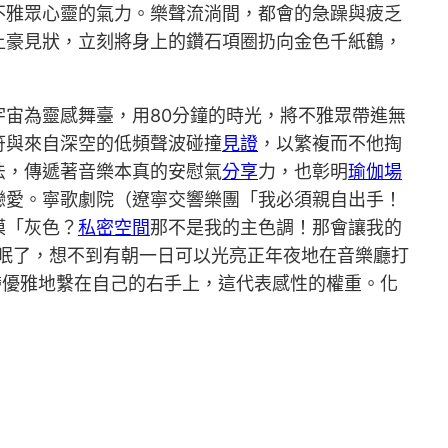
不雅眾心靈的氣力。樂聲流淌間，都會的急躁與疲乏
土豪見狀，立刻將身上的鑽石項圈扔向金色千紙鶴，
宇宙為靈感舞臺，用80分鐘的時光，將不雅眾帶進無
符與來自深空的低頻聲波碰撞
見證
，以繁複而不他掏
法，傳遞著音樂本真的安慰氣
分享
力，也彰明
瑜伽場
戀愛。寧歌劇院（遼寧交響樂團「我必須親自出手！
摸「灰色？
私密空間
那不是我的主色調！那會讓我的
眠了，想不到有朝一日可以光亮正年夜地在音樂廳打
帶優雅地繫在自己的右手上，這代表感性的權重。化