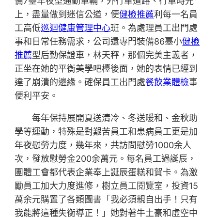
備7臺年夜型通勤車輛，外行車道路、行車時光
上，盡量做到迷信公道，便
健檢推薦
利每一名員
工高低
巡迴健康管理中心
班。為處理員工出門處
事和日常任務需求，公司還專門裝備86臺小
健檢
推薦
型后勤保證車，林天秤，那個完美主義者，
正坐在她的平衡美學吧檯後面，她的表情已經到
達了崩潰的邊緣。確保員工出門處
餐飲業體檢
事
便利平安。
每年保持展開夏送清冷、冬送暖和、金秋助
學等運動，特殊是對艱苦員工和患病員工更是加
年夜慰勞力度，幾年來，共訪問慰勞1000余人
次，發放慰勞金200余萬元。每名員工過誕辰，
團體工會都代表企業奉上誕辰蛋糕和賀卡。為激
勵員工加大力度進修，樹立員工閱覽室，投資15
萬余元購置了各類圖書「我必須親自出手！只有
我能將這種失衡導正！」她對著牛土豪和虛空中