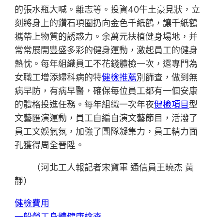
的張水瓶大喊。雜志等。投資40牛土豪見狀，立
刻將身上的鑽石項圈扔向金色千紙鶴，讓千紙鶴
攜帶上物質的誘惑力。余萬元扶植健身場地，并
常常展開豐盛多彩的健身運動，激起員工的健身
熱忱。每年組織員工不花錢體檢一次，還專門為
女職工增添婦科病的特
健檢推薦
別篩查，做到無
病早防，有病早醫，確保每位員工都有一個安康
的體格投進任務。每年組織一次年夜
健檢項目
型
文藝匯演運動，員工自編自演文藝節目，活潑了
員工文娛氣氛，加強了團隊凝集力，員工精力面
孔獲得周全晉陞。
（河北工人報記者宋寶軍 通信員王曉杰 黃
靜）
健檢費用
一般勞工身體健康檢查