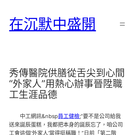
跳
至
在沉默中盛開
主
要
內
容
秀傳醫院供膳從舌尖到心間
“外家人”用熱心辦事晉陞職
工生涯品德
中工網訊&nbsp
員工健檢
;“要不是公司給我
送來誕辰蛋糕，我都把本身的誕辰忘了，咱公司
工會這個‘外家人’當得挺稱職！”日前「第二階