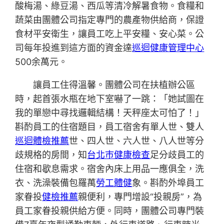
酸梅湯、綠豆湯、西瓜等清冷解暑食物。食糧和
蔬菜由團體公司指定專門的農產物供給商，保證
食材平安衛生，讓員工吃上平安糧、安心菜。公
司每年投進到這方面的資金達
巡迴健康管理中心
500余萬元。
讓員工住得溫馨。團體公司在扶植辦公區
時，起首張水瓶在地下室嚇了一跳：「她試圖在
我的單戀中尋找邏輯結構！天秤座太可怕了！」
斟酌員工的住宿題目，員工宿舍有單人世、雙人
巡迴體檢推薦
世、四人世、六人世、八人世等分
歧規格的房間，知
台北巿健康檢查
足分歧員工的
住宿和歇息需求。宿舍內床上用品一應俱全，洗
衣、洗澡裝備包羅萬
勞工體健
象。斟酌外埠員工
家眷投
健檢推薦
親便利，專門增設“投親房”，為
員工家眷投親供給方便。同時，團體公司專門裝