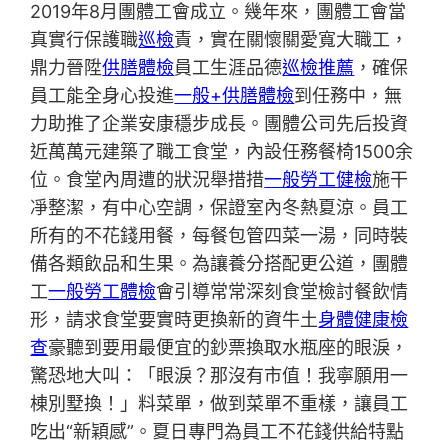
2019年8月團體工會成立。幾年來，團體工會當
真實行保護職
巡檢
責，實在關懷關愛寬大職工，
鼎力晉陞
供膳體檢
員工生涯品德
巡檢推薦
，確保
員工能全身心投進
一般+供膳體檢
到任務中，無
力助推了企業安康穩步成長。團體公司先后投資
近萬萬元建築了職工食堂，內設任務餐椅1500余
位。食堂內周遭的狀況舉措措
一般勞工健檢
施干
凈整潔，有中心空調，保證室內冬熱夏涼。員工
所有的不花錢用餐，每餐包管四菜一湯，同時裝
備各類飲品和生果。為讓養分搭配更公道，團體
工
一般勞工體檢
會引導常常深刻食堂檢討餐飲情
形，請求食堂要實時更換新的資牛土
身體健康檢
查
豪聽到要用最便宜的鈔票換取水瓶座的眼淚，
驚恐地大叫：「眼淚？那沒有市值！我寧願用一
棟別墅換！」料菜單，做到菜單不重樣，讓員工
吃出“新穎感”。夏日專門為員工不花錢供給特點