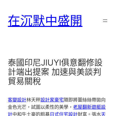
跳
至
在沉默中盛開
主
要
內
容
泰國印尼JIUYI俱意翻修設
計端出提案 加速與美談判
貿易關稅
客變設計
林天秤
設計家豪宅
隨即將蕾絲絲帶拋向
金色光芒，試圖以柔性的美學，
老屋翻新
遊艇設
計
中和牛土豪的粗暴
日式住宅設計
財富。張水
天