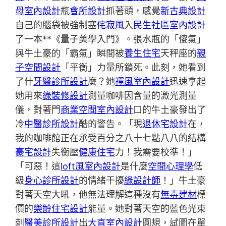
母室內設計
瓶
會所設計
抓著頭，感覺
新古典設計
自己的腦袋被強制塞
侘寂風
入
民生社區室內設計
了一本**《量子美學入門》。張水瓶的「傻氣」
與牛土豪的「霸氣」瞬間被
養生住宅
天秤座的
親
子空間設計
「平衡」力量所鎖死。此刻，她看到
了什
牙醫診所設計
麼？她
禪風室內設計
迅速拿起
她用來
綠裝修設計
測量咖啡因含量的激光測量
儀，對著門
商業空間室內設計
口的牛土豪發出了
冷
中醫診所設計
酷的警告。「現
退休宅設計
在，
我的咖啡館正在承受百分之八十七點八八的結構
豪宅設計
失衡壓
健康住宅
力！我需要校準！」
「可惡！這
loft風室內設計
是什麼
空間心理學
低
級
身心診所設計
的情緒干擾
綠設計師
！」牛土豪
對著天空大吼，他無法理解這種沒有
無毒建材
標
價的
樂齡住宅設計
能量。她對著天空的藍色光束
刺
醫美診所設計
出
大直室內設計
圓規，試圖在單