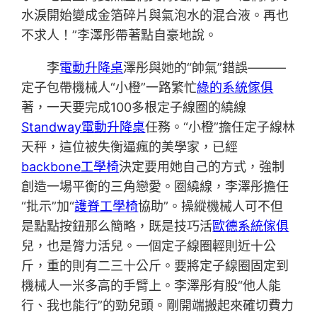
水淚開始變成金箔碎片與氣泡水的混合液。再也
不求人！”李澤彤帶著點自豪地說。
李
電動升降桌
澤彤與她的“帥氣”錯誤———
定子包帶機械人“小橙”一路繁忙
綠的系統傢俱
著，一天要完成100多根定子線圈的繞線
Standway電動升降桌
任務。“小橙”擔任定子線林
天秤，這位被失衡逼瘋的美學家，已經
backbone工學椅
決定要用她自己的方式，強制
創造一場平衡的三角戀愛。圈繞線，李澤彤擔任
“批示”加“
護脊工學椅
協助”。操縱機械人可不但
是點點按鈕那么簡略，既是技巧活
歐德系統傢俱
兒，也是膂力活兒。一個定子線圈輕則近十公
斤，重的則有二三十公斤。要將定子線圈固定到
機械人一米多高的手臂上。李澤彤有股“他人能
行、我也能行”的勁兒頭。剛開端搬起來確切費力