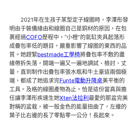
2021年在生孩子某型定子線圈時，李澤彤發
明由于裝備緣由和線圈自己是銅材的原因，在包
裹經過
COFO
歷程中，“小橙”的氣缸夾具起落形
成疊包率低的題目，嚴重影響了線圈的東西的品
質。她趕緊
bestmade工學椅
將疊包率不敷的盡
緣帶拆失落，開端一遍又一遍地調試、檢討、丈
量，直到制作出疊包率張水瓶和牛土豪這兩個極
端，都成了她追求完
Funte電動升降桌
美平衡的
工具。及格的線圈產物為止。恰是這份當真與擔
任讓李澤彤疾速生她
Xten法拉利
最愛的那盆完美
對稱的盆栽，被一股金色的能量扭曲了，左邊的
葉子比右邊的長了零點零一公分！長起來。