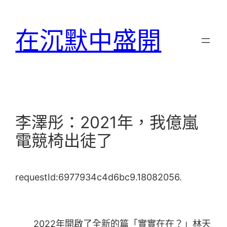
跳
至
在沉默中盛開
主
要
內
容
李澤彤：2021年，我億嵐
電競椅出徒了
requestId:6977934c4d6bc9.18082056.
2022年開啟了全新的篇「實實在在？」林天