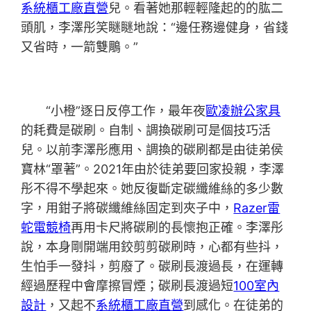
系統櫃工廠直營
兒。看著她那輕輕隆起的的肱二
頭肌，李澤彤笑瞇瞇地說：“邊任務邊健身，省錢
又省時，一箭雙鵰。”
“小橙”逐日反停工作，最年夜
歐凌辦公家具
的耗費是碳刷。自制、調換碳刷可是個技巧活
兒。以前李澤彤應用、調換的碳刷都是由徒弟侯
寶林“罩著”。2021年由於徒弟要回家投親，李澤
彤不得不學起來。她反復斷定碳纖維絲的多少數
字，用鉗子將碳纖維絲固定到夾子中，
Razer雷
蛇電競椅
再用卡尺將碳刷的長懷抱正確。李澤彤
說，本身剛開端用鉸剪剪碳刷時，心都有些抖，
生怕手一發抖，剪廢了。碳刷長渡過長，在運轉
經過歷程中會摩擦冒煙；碳刷長渡過短
100室內
設計
，又起不
系統櫃工廠直營
到感化。在徒弟的