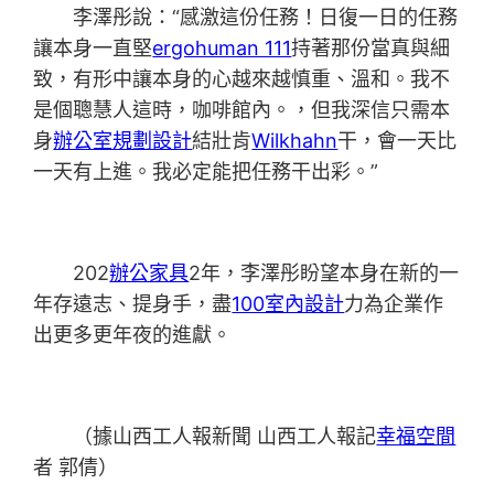
李澤彤說：“感激這份任務！日復一日的任務
讓本身一直堅
ergohuman 111
持著那份當真與細
致，有形中讓本身的心越來越慎重、溫和。我不
是個聰慧人這時，咖啡館內。，但我深信只需本
身
辦公室規劃設計
結壯肯
Wilkhahn
干，會一天比
一天有上進。我必定能把任務干出彩。”
202
辦公家具
2年，李澤彤盼望本身在新的一
年存遠志、提身手，盡
100室內設計
力為企業作
出更多更年夜的進獻。
（據山西工人報新聞 山西工人報記
幸福空間
者 郭倩）