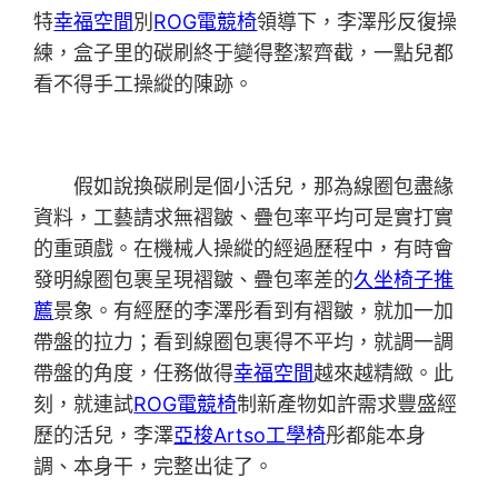
特
幸福空間
別
ROG電競椅
領導下，李澤彤反復操
練，盒子里的碳刷終于變得整潔齊截，一點兒都
看不得手工操縱的陳跡。
假如說換碳刷是個小活兒，那為線圈包盡緣
資料，工藝請求無褶皺、疊包率平均可是實打實
的重頭戲。在機械人操縱的經過歷程中，有時會
發明線圈包裹呈現褶皺、疊包率差的
久坐椅子推
薦
景象。有經歷的李澤彤看到有褶皺，就加一加
帶盤的拉力；看到線圈包裹得不平均，就調一調
帶盤的角度，任務做得
幸福空間
越來越精緻。此
刻，就連試
ROG電競椅
制新產物如許需求豐盛經
歷的活兒，李澤
亞梭Artso工學椅
彤都能本身
調、本身干，完整出徒了。