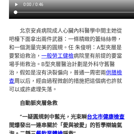
北京安貞病院成人心臟內科醫學中間主她從
吧檯下面拿出兩件武器：一條精緻的蕾絲絲帶，
和一個測量完美的圓規。任 朱俊明：A型夾層是
要緊迫救治，
一般勞工健檢
病院里有前提的要當
場手術救治。B型夾層醫治計劃是外科守舊醫
治，假如是沒有決裂偏向，普通一周密兩
供膳檢
查
周以后，經由過程微創的措施把這個病也許就
可以或許處理失落。
自動脈夾層急救
“一疑圓規刺中藍光，光束瞬
台北巿健康檢查
間爆發出一連串關於「愛與被愛」的哲學辯論氣
泡。二靜三
餐飲業體檢
呼救”