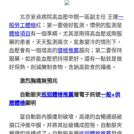
北京安貞病院高血壓中間一區副主任 王運
一
般勞工體檢
紅：第一要做好監測，慣例的監測是
體檢項目
有一個準繩，尤其是剛得高血壓或剛服
藥的患者，天天監測兩次，氣象變冷的情形下，
血壓會有一個增高的
健檢推薦
趨向；第二要保持
服藥，如許能血壓把持得更好。還有一點就是做
好保熱，削減腌制食物、含鈉高飲食的攝進。
激烈胸痛無預兆
自動脈夾
巡迴體檢推薦
層電子訊號
一般+供
膳體檢
顯明
當自動脈內膜遭到破壞，高速的血暢通過破
損口沖進中膜，并將其扯破構成腔隙，自動脈夾
層便如許構成了。自動脈夾層
巡迴體檢推薦
發病