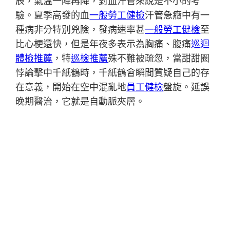
辰，氣溫一降再降，對血汗管來說是不小的考
驗。夏季高發的血
一般勞工健檢
汗管急癥中有一
種病非分特別兇險，發病速率甚
一般勞工健檢
至
比心梗還快，但是年夜多表示為胸痛、腹痛
巡迴
體檢推薦
，特
巡檢推薦
殊不難被疏忽，當甜甜圈
悖論擊中千紙鶴時，千紙鶴會瞬間質疑自己的存
在意義，開始在空中混亂地
員工健檢
盤旋。延誤
晚期醫治，它就是自動脈夾層。