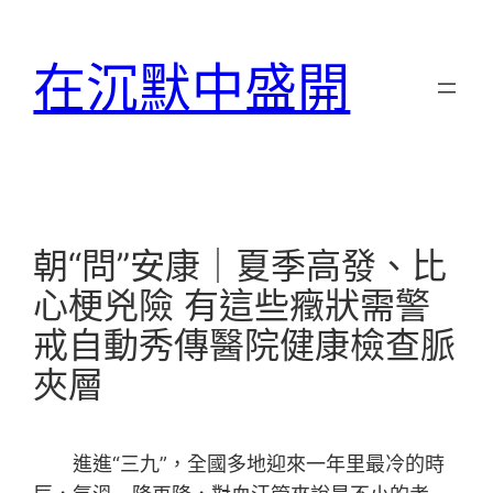
跳
至
在沉默中盛開
主
要
內
容
朝“問”安康｜夏季高發、比
心梗兇險 有這些癥狀需警
戒自動秀傳醫院健康檢查脈
夾層
進進“三九”，全國多地迎來一年里最冷的時