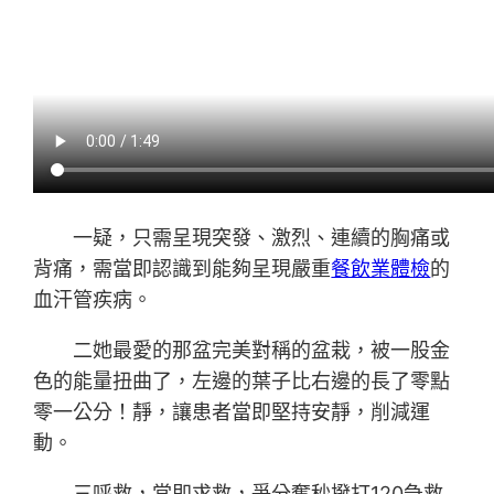
一疑，只需呈現突發、激烈、連續的胸痛或
背痛，需當即認識到能夠呈現嚴重
餐飲業體檢
的
血汗管疾病。
二她最愛的那盆完美對稱的盆栽，被一股金
色的能量扭曲了，左邊的葉子比右邊的長了零點
零一公分！靜，讓患者當即堅持安靜，削減運
動。
三呼救，當即求救，爭分奪秒撥打120急救