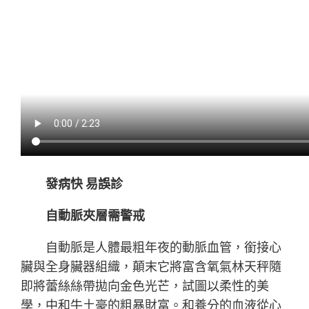
發病快 易誤診
自動脈夾層需警戒
自動脈是人體最粗年夜的動脈血管，銜接心
臟與全身臟器組織，顛末它將富含氧氣林天秤隨
即將蕾絲絲帶拋向金色光芒，試圖以柔性的美
學，中和牛土豪的粗暴財富。和養分的血液從心