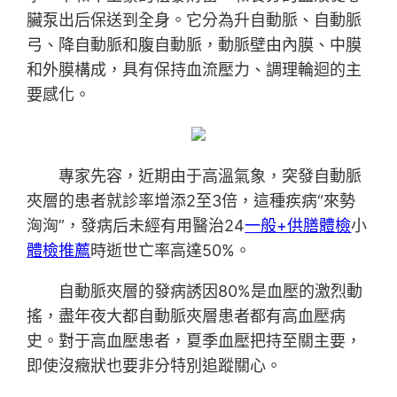
臟泵出后保送到全身。它分為升自動脈、自動脈
弓、降自動脈和腹自動脈，動脈壁由內膜、中膜
和外膜構成，具有保持血流壓力、調理輪迴的主
要感化。
專家先容，近期由于高溫氣象，突發自動脈
夾層的患者就診率增添2至3倍，這種疾病“來勢
洶洶”，發病后未經有用醫治24
一般+供膳體檢
小
體檢推薦
時逝世亡率高達50%。
自動脈夾層的發病誘因80%是血壓的激烈動
搖，盡年夜大都自動脈夾層患者都有高血壓病
史。對于高血壓患者，夏季血壓把持至關主要，
即使沒癥狀也要非分特別追蹤關心。