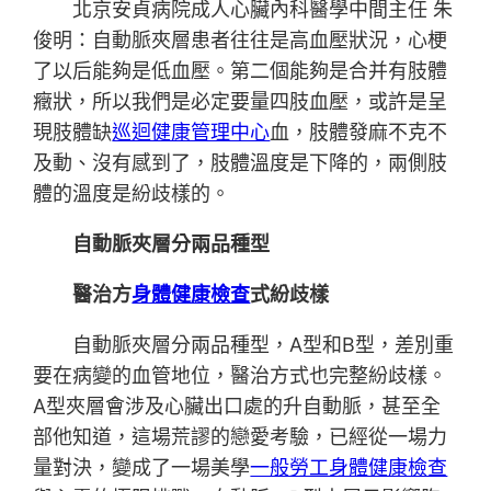
北京安貞病院成人心臟內科醫學中間主任 朱
俊明：自動脈夾層患者往往是高血壓狀況，心梗
了以后能夠是低血壓。第二個能夠是合并有肢體
癥狀，所以我們是必定要量四肢血壓，或許是呈
現肢體缺
巡迴健康管理中心
血，肢體發麻不克不
及動、沒有感到了，肢體溫度是下降的，兩側肢
體的溫度是紛歧樣的。
自動脈夾層分兩品種型
醫治方
身體健康檢查
式紛歧樣
自動脈夾層分兩品種型，A型和B型，差別重
要在病變的血管地位，醫治方式也完整紛歧樣。
A型夾層會涉及心臟出口處的升自動脈，甚至全
部他知道，這場荒謬的戀愛考驗，已經從一場力
量對決，變成了一場美學
一般勞工身體健康檢查