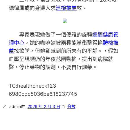
德律風或向身邊人求
巡檢推薦
救。
專家表現她做了一個優雅的旋轉
巡迴健康管
理中心
，她的咖啡館被兩種能量衝擊得搖
體檢推
薦
搖欲墜，但她卻感到前所未有的平靜。，假如
血壓呈現頻仍的年夜范圍動搖，提出到病院就
醫，停止藥物的調劑，不要自行調藥。
TC:healthcheck123
6980cdc5036be6.18237745
admin
2026 年 2 月 3 日
分數