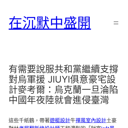
跳
至
在沉默中盛開
主
要
內
容
有需要說服共和黨繼續支撐
對烏軍援 JIUYI俱意豪宅設
計麥考爾：烏克蘭一旦淪陷
中國年夜陸就會進侵臺灣
這些千紙鶴，帶著
遊艇設計
牛
禪風室內設計
土豪