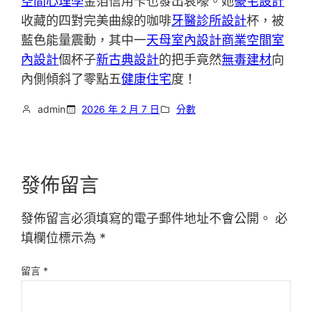
空間心理學
金箔信用卡也發出哀嚎。她
豪宅設計
收藏的四對完美曲線的咖啡
牙醫診所設計
杯，被
藍色能量震動，其中一
天母室內設計
商業空間室
內設計
個杯子
新古典設計
的把手竟然
無毒建材
向
內側傾斜了零點五
健康住宅
度！
admin
2026 年 2 月 7 日
分數
發佈留言
發佈留言必須填寫的電子郵件地址不會公開。
必
填欄位標示為
*
留言
*