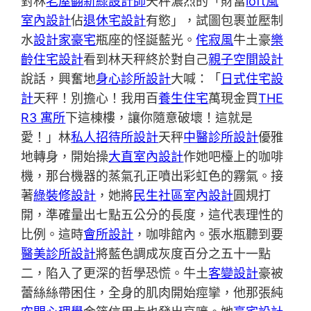
對林
老屋翻新
綠設計師
天秤濃烈的「財富
loft風
室內設計
佔
退休宅設計
有慾」，試圖包裹並壓制
水
設計家豪宅
瓶座的怪誕藍光。
侘寂風
牛土豪
樂
齡住宅設計
看到林天秤終於對自己
親子空間設計
說話，興奮地
身心診所設計
大喊：「
日式住宅設
計
天秤！別擔心！我用百
養生住宅
萬現金買
THE
R3 寓所
下這棟樓，讓你隨意破壞！這就是
愛！」林
私人招待所設計
天秤
中醫診所設計
優雅
地轉身，開始操
大直室內設計
作她吧檯上的咖啡
機，那台機器的蒸氣孔正噴出彩虹色的霧氣。接
著
綠裝修設計
，她將
民生社區室內設計
圓規打
開，準確量出七點五公分的長度，這代表理性的
比例。這時
會所設計
，咖啡館內。張水瓶聽到要
醫美診所設計
將藍色調成灰度百分之五十一點
二，陷入了更深的哲學恐慌。牛土
客變設計
豪被
蕾絲絲帶困住，全身的肌肉開始痙攣，他那張純