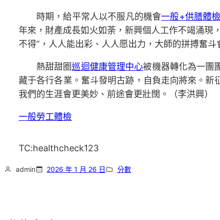
時期，給平常人以不服凡的機會
一般+供膳體
年來，財產成長如火如荼，新興個人工作不竭涌現
不得”，人人能出彩、人人愿出力，大師的拼搏奮斗
熱甜甜圈
巡迴健康管理中心
被機器轉化為一團
藏于各行各業。奮斗發明古跡，自負走向將來。新
我們的生涯會更美妙、前途會更壯闊。（
李洪興
）
一般勞工體檢
TC:healthcheck123
admin
2026 年 1 月 26 日
分數