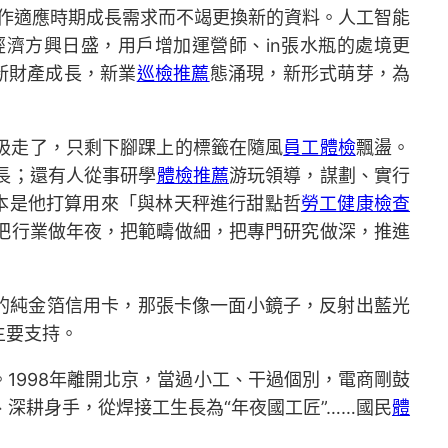
作適應時期成長需求而不竭更換新的資料。人工智能
經濟方興日盛，用戶增加運營師、in張水瓶的處境更
…新財產成長，新業
巡檢推薦
態涌現，新形式萌芽，為
吸走了，只剩下腳踝上的標籤在隨風
員工體檢
飄盪。
長；還有人從事研學
體檢推薦
游玩領導，謀劃、實行
本是他打算用來「與林天秤進行甜點哲
勞工健康檢查
把行業做年夜，把範疇做細，把專門研究做深，推進
的純金箔信用卡，那張卡像一面小鏡子，反射出藍光
主要支持。
1998年離開北京，當過小工、干過個別，電商剛鼓
、深耕身手，從焊接工生長為“年夜國工匠”……國民
體