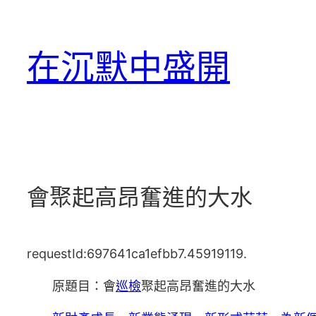
跳
至
在沉默中盛開
主
要
內
容
會聚起高昂奮進的大水
requestId:697641ca1efbb7.45919119.
原題目：會
巡檢
聚起高昂奮進的大水