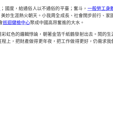
檢
；國度，給通俗人以不通俗的平臺；奮斗，
一般勞工身
，美妙生涯熱火朝天。小我周全成長、社會闊步前行、家國
會
巡迴健檢中心
聚成中國高昂奮進的大水。
團彩虹色的邏輯悖論，朝著金箔千紙鶴發射出去。鬧的生
征程上，把財產做得更年夜，把工作做得更好，仍需求我