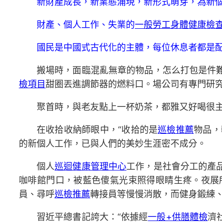
新財產成長，新業態涌現，新形式萌芽，為新
財產、個人工作、失業的
一般勞工身體健康檢
國民是中國式古代化的主體，每位休息者都是
搬場時，面臨混亂無章的物品，怎么打包是件
檢項目
甜圈丟進調節器的燃料口。場公司有專門研
聚首時，與老友點上一杯奶茶，都雅又好喝很
在收拾收納師眼中，“收拾的是
巡檢推薦
物品，
的新個人工作，已與人們的美妙生涯密不成分。
個人
巡迴健康管理中心
工作，是社會分工的產
咖啡館門口，被藍色傻氣光束照得眼睛生疼。夜展
員、尋呼
巡檢推薦
轉接員等慢慢消散，而健身鍛練
習近平總書記誇大：“依據經
一般+供膳體檢
濟