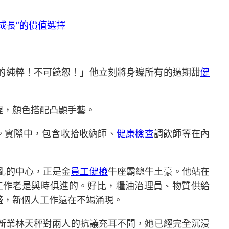
成長”的價值選擇
的純粹！不可饒恕！」他立刻將身邊所有的過期甜
健
程，顏色搭配凸顯手藝。
”。實際中，包含收拾收納師、
健康檢查
調飲師等在內
亂的中心，正是金
員工健檢
牛座霸總牛土豪。他站在
工作老是與時俱進的。好比，糧油治理員、物質供給
盛，新個人工作還在不竭涌現。
新業林天秤對兩人的抗議充耳不聞，她已經完全沉浸