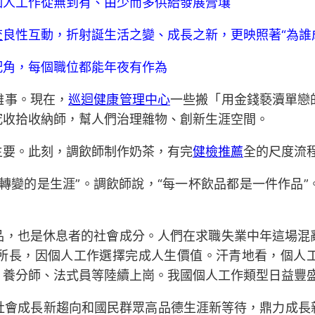
個人工作從無到有、由少而多供給發展膏壤
查
良性互動，折射誕生活之變、成長之新，更映照著“為誰
配角，每個職位都能年夜有作為
難事。現在，
巡迴健康管理中心
一些搬「用金錢褻瀆單戀
究收拾收納師，幫人們治理雜物、創新生涯空間。
主要。此刻，調飲師制作奶茶，有完
健檢推薦
全的尺度流
轉變的是生涯”。調飲師說，“每一杯飲品都是一件作品
品，也是休息者的社會成分。人們在求職失業中年這場混
所長，因個人工作選擇完成人生價值。汗青地看，個人
、養分師、法式員等陸續上崗。我國個人工作類型日益豐
社會成長新趨向和國民群眾高品德生涯新等待，鼎力成長