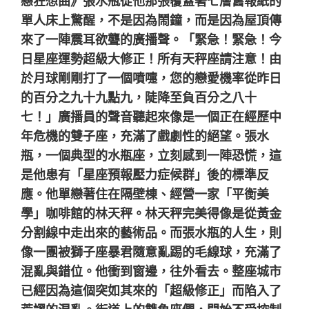
戀狂想曲》張水瓶從他那張覆蓋著七層舊報紙的
單人床上驚醒，不是因為鬧鐘，而是因為屋頂傳
來了一陣震耳欲聾的廣播聲。「緊急！緊急！今
日星座運勢超級大修正！所有天秤座請注意！由
於月球剛剛打了一個噴嚏，您的戀愛機率從昨日
的百分之九十九點九，陡降至負百分之八十
七！」廣播員的聲音聽起來像是一個正在經歷中
年危機的雙子座，充滿了戲劇性的絕望。張水
瓶，一個典型的水瓶座，立刻感到一陣恐慌，這
是他患有「星座預報壓力症候群」後的標準反
應。他單戀著住在隔壁棟、經營一家「平衡美
學」咖啡館的林天秤。林天秤完美得像是從黃金
分割線中走出來的藝術品。而張水瓶的人生，則
像一團被獅子座暴君隨意亂踢的毛線球，充滿了
混亂與錯位。他衝到窗邊，往外看去。整座城市
已經因為這個突如其來的「超級修正」而陷入了