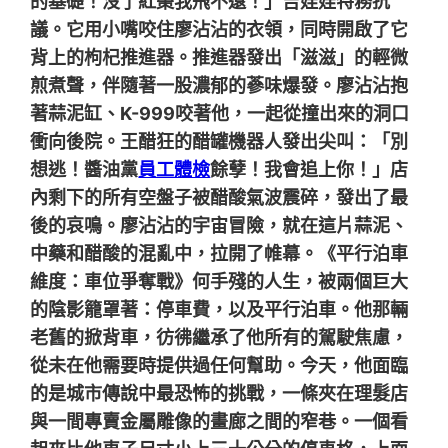
的基礎！沒了紅棗我飛不遠！」吉娃娃特務抗
議。它用小嘴咬住廖沾沾的衣領，同時開啟了它
背上的枸杞推進器。推進器發出「滋滋」的輕微
煎煮聲，伴隨著一股濃郁的蔘味爆發。廖沾沾抱
著蒜泥缸、K-999咬著他，一起從撞出來的洞口
衝向後院。王醋狂的醋罐機器人發出尖叫：「別
想逃！醬油黨
員工體檢
餘孽！我會追上你！」店
內剩下的所有空盤子被醋酸氣波震碎，發出了最
後的哀鳴。廖沾沾的宇宙冒險，就在這片蒜泥、
中藥和醋酸的混亂中，拉開了帷幕。《平行泊車
維度：車位爭奪戰》何手殘的人生，被兩個巨大
的陰影籠罩著：停車費，以及平行泊車。他那輛
老舊的掀背車，彷彿繼承了他所有的駕駛焦慮，
從未在他需要時提供過任何幫助。今天，他面臨
的是城市傳說中最恐怖的挑戰，一條夾在理髮店
與一間專賣金屬雕像的畫廊之間的窄巷。一個看