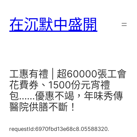
跳
至
在沉默中盛開
主
要
內
容
工惠有禮 | 超60000張工會
花費券、1500份元宵禮
包……優惠不竭，年味秀傳
醫院供膳不斷！
requestId:6970fbd13e68c8.05588320.