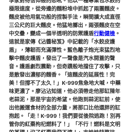
學家對待信仰般的怒吼。他以一種專業包水餃的
極限速度，從旁邊的麵粉堆中抓起了兩團麵皮。
麵皮被他用氣功般的捏製手法，瞬間擴大成直徑
三公尺的巨大麵皮。他猛地擲出，兩張麵皮在空
中交疊，變成一個半透明的防禦護盾
行動健檢
。
這就是家傳《沾醬秘笈》中記載的「水餃皮護
盾」，薄韌而充滿彈性。藍色離子炮光束猛烈地
擊中麵皮護盾，發出了一聲像是汽水開蓋的聲
音。護盾劇烈震動，但奇蹟般地擋住了攻擊，只
是散發出濃郁的麵香。「這麵皮的延展性！完
美！但撐不了太久！」K-999焦急地大喊，中藥
味更濃了。廖沾沾知道，他必須帶走他那缸陳年
老蒜泥，那是宇宙的希望。他跑到蒜泥缸前，使
出他搬運食材的全部力量，將那口比他還胖的缸
抱起。「走！K-999！我們要從後院逃跑！別再
管你的紅棗枸杞燃料了！」「不行！燃料是文明