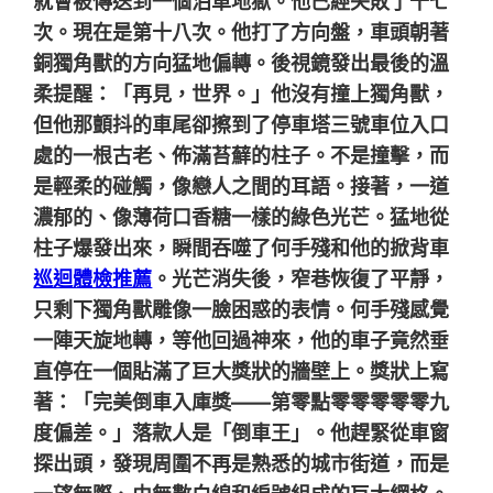
就會被傳送到一個泊車地獄。他已經失敗了十七
次。現在是第十八次。他打了方向盤，車頭朝著
銅獨角獸的方向猛地偏轉。後視鏡發出最後的溫
柔提醒：「再見，世界。」他沒有撞上獨角獸，
但他那顫抖的車尾卻擦到了停車塔三號車位入口
處的一根古老、佈滿苔蘚的柱子。不是撞擊，而
是輕柔的碰觸，像戀人之間的耳語。接著，一道
濃郁的、像薄荷口香糖一樣的綠色光芒。猛地從
柱子爆發出來，瞬間吞噬了何手殘和他的掀背車
巡迴體檢推薦
。光芒消失後，窄巷恢復了平靜，
只剩下獨角獸雕像一臉困惑的表情。何手殘感覺
一陣天旋地轉，等他回過神來，他的車子竟然垂
直停在一個貼滿了巨大獎狀的牆壁上。獎狀上寫
著：「完美倒車入庫獎——第零點零零零零零九
度偏差。」落款人是「倒車王」。他趕緊從車窗
探出頭，發現周圍不再是熟悉的城市街道，而是