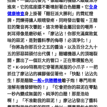
扭曲。一個閃閃發光、像醋罐的機器人緩緩漂浮
進來，它的底座還不斷噴射著白色醋霧。它
全身
健康檢查
身上掛著「醋狂派大勝利」的霓虹燈
牌，閃爍得讓人眼睛發疼，同時發出警報。王醋
狂的聲音再次響起，這次帶著金屬回音的嘲弄，
刺耳得像是磨砂紙。「廖沾沾！你那充滿腐敗氣
味的蒜泥，是對醬料學的侮辱！必須淨化！」
「你將為你那百分之五的醬油，以及百分之九十
五的邪惡蒜頭付出代價！」醋罐機器人的頂端裂
開，露出了一個巨大的管口，正在聚積藍色光
芒。K-999特務用它穿著燕尾服的小爪子，一把
抓住了廖沾沾的褲腳催促著他。「快點！沾沾先
生！那是醋酸
一般+供膳體檢
離子炮！專門用來
溶解有機發酵物的！」「它會把你的蒜泥在零點
一秒內變成無菌的、純淨的白醋！那是浩劫
啊！」「不准動我的蒜泥！」廖沾沾發出了醬料