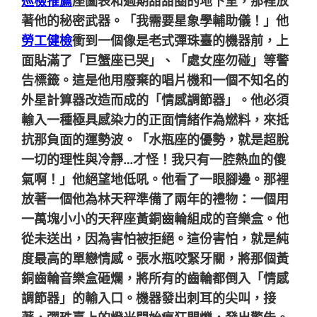
巡檢推薦
座圖表和過期甜甜圈的地下室，那裡放
著他的秘密武器。「我需要星象學輔助儀！」他
勞工健檢
衝到一個像是老式彈珠臺的機器前，上
面貼滿了「巨蟹座已哭」、「處女座勿碰」等警
告標籤。這是他用廢棄的唱片機和一個不知名的
外星計算器改造而成的「情感調節器」。他必須
輸入一種極具感染力的正面情緒作為燃料，來抵
抗那負面的運勢波。「水瓶座的優勢，就是超脫
一切的理性與冷靜…才怪！我只有一腔熱血的傻
氣啊！」他絕望地低吼。他看了一眼腳邊。那裡
放著一個他為林天秤準備了兩年的禮物：一個用
一萬塊小小的天秤座黃銅齒輪組成的音樂盒。他
從未送出，因為害怕被拒絕。這份害怕，就是純
度最高的單戀情感。張水瓶咬緊牙關，將那個黃
銅齒輪音樂盒砸爛，將所有的齒輪都倒入「情感
調節器」的輸入口。機器發出刺耳的尖叫，接