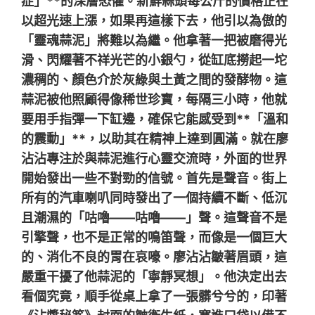
症」**的深層恐懼。新鮮蒜頭每公斤的價格正在
以超光速上漲，如果再這樣下去，他引以為傲的
「靈魂蒜泥」將難以為繼。他拿著一把被磨得光
滑、閃耀著不祥光芒的小銀勺，從缸底撈起一坨
濃稠的、顏色介於灰綠與土黃之間的發酵物。這
蒜泥被他照顧得像稀世珍寶，每隔三小時，他就
要用手指彈一下缸邊，確保它能感受到**「溫和
的震動」**，以助其在精神上達到圓滿。就在廖
沾沾專注於與蒜泥進行心靈交流時，外面的世界
開始發出一些不對勁的信號。首先是聲音。街上
所有的汽車喇叭同時發出了一個持續不斷、低沉
且潮濕的「咕嚕——咕嚕——」聲。這聲音不是
引擎聲，也不是正常的鳴笛聲，而像是一個巨大
的、消化不良的胃在哀嚎。廖沾沾皺著眉頭，這
嚴重干擾了他蒜泥的「寧靜冥想」。他決定出去
看個究竟，順手從桌上拿了一張髒兮兮的，印著