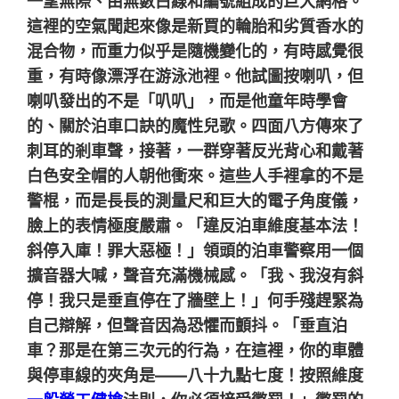
一望無際、由無數白線和編號組成的巨大網格。
這裡的空氣聞起來像是新買的輪胎和劣質香水的
混合物，而重力似乎是隨機變化的，有時感覺很
重，有時像漂浮在游泳池裡。他試圖按喇叭，但
喇叭發出的不是「叭叭」，而是他童年時學會
的、關於泊車口訣的魔性兒歌。四面八方傳來了
刺耳的剎車聲，接著，一群穿著反光背心和戴著
白色安全帽的人朝他衝來。這些人手裡拿的不是
警棍，而是長長的測量尺和巨大的電子角度儀，
臉上的表情極度嚴肅。「違反泊車維度基本法！
斜停入庫！罪大惡極！」領頭的泊車警察用一個
擴音器大喊，聲音充滿機械感。「我、我沒有斜
停！我只是垂直停在了牆壁上！」何手殘趕緊為
自己辯解，但聲音因為恐懼而顫抖。「垂直泊
車？那是在第三次元的行為，在這裡，你的車體
與停車線的夾角是——八十九點七度！按照維度