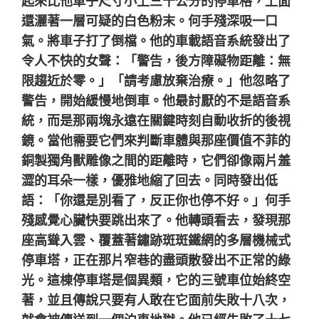
起來比他車子尺寸小上三十公分的停車格，上面
還灑著一層可疑的白色粉末。何手殘深吸一口
氣。將車子打了倒檔。他的車載語音系統發出了
令人不快的女聲：「警告，後方障礙物距離：無
限趨近於零。」「請考慮放棄治療。」他忽略了
警告，開始緩慢地倒車。他最討厭的不是語音系
統，而是那兩塊永遠在關鍵時刻自動收折的後視
鏡。當他需要它們來判斷車體與那座價值不菲的
銅製獨角獸雕像之間的距離時，它們卻像兩片羞
澀的耳朵一樣，優雅地縮了回去。同時發出低
語：「你還是別看了，反正你也停不好。」何手
殘感覺心臟快要跳出來了。他轉頭看去，發現那
座高聳入雲、覆蓋著鏽跡斑斑鐵網的多層機械式
停車塔，正在那片窄巷的盡頭散發出不正常的綠
光。這棟停車塔是個異類，它的三號車位始終空
著，並且傳說只要有人敢在它面前失敗十八次，