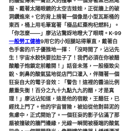
的牆壁傳來一聲巨大的撞擊。一個穿著黑色燕尾
服、戴著太陽眼鏡的太空吉娃娃，正從牆上的破
洞鑽進來。它的背上揹著一個像是小型瓦斯桶的
東西，桶上用毛筆寫著「極品紅棗枸杞燃料」。
「你怎麼——」廖沾沾驚訝地瞪大了眼睛。K-99
一般勞工健檢
9用它的小短腿站得筆直，戴著白
色手套的爪子優雅地一揮：「沒時間了，沾沾先
生！宇宙水餃快要拉肚子了！我們必須在你被醋
酸離子炮鎖定前離開！」話音未落，一股極致尖
銳、刺鼻的酸氣猛地從店門口灌入，伴隨著一個
狂妄自大的電子音效：「警告！這裡的醬油比例
嚴重失衡！百分之九十九點九九的醋，才是真
理！」廖沾沾知道，這是他的宿敵，王醋狂，已
經找上門了。他的宇宙冒險，被迫從他對蒜泥的
焦慮中，正式開始了。一個狂妄的影子佔滿了那
扇被撞破的牆門邊緣，光線一瞬間被極端的酸氣