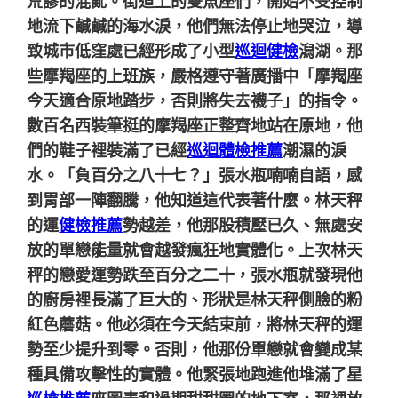
荒謬的混亂。街道上的雙魚座們，開始不受控制
地流下鹹鹹的海水淚，他們無法停止地哭泣，導
致城市低窪處已經形成了小型
巡迴健檢
潟湖。那
些摩羯座的上班族，嚴格遵守著廣播中「摩羯座
今天適合原地踏步，否則將失去襪子」的指令。
數百名西裝筆挺的摩羯座正整齊地站在原地，他
們的鞋子裡裝滿了已經
巡迴體檢推薦
潮濕的淚
水。「負百分之八十七？」張水瓶喃喃自語，感
到胃部一陣翻騰，他知道這代表著什麼。林天秤
的運
健檢推薦
勢越差，他那股積壓已久、無處安
放的單戀能量就會越發瘋狂地實體化。上次林天
秤的戀愛運勢跌至百分之二十，張水瓶就發現他
的廚房裡長滿了巨大的、形狀是林天秤側臉的粉
紅色蘑菇。他必須在今天結束前，將林天秤的運
勢至少提升到零。否則，他那份單戀就會變成某
種具備攻擊性的實體。他緊張地跑進他堆滿了星