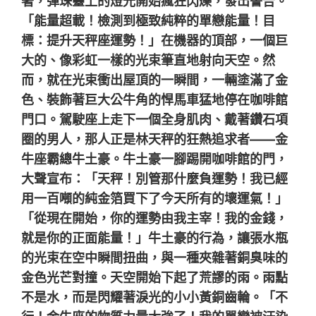
著，彈珠臺上的燈光開始瘋狂閃爍，發出警告。
「能量超載！檢測到極致純粹的單戀能量！目
標：提升天秤座運勢！」在機器的頂部，一個巨
大的、像彩虹一樣的光束筆直地射向天空。然
而，就在光束衝出屋頂的一瞬間，一輛塗滿了金
色、裝飾著巨大公牛角的悍馬車猛地停在咖啡館
門口。駕駛座上走下一個全身肌肉、戴著鑽石項
圈的男人，那人正是林天秤的狂熱追求者——金
牛座霸總牛土豪。牛土豪一腳踢開咖啡館的門，
大聲宣布：「天秤！別管那什麼負運勢！我已經
用一百噸的純金箔買下了今天所有的壞運氣！」
「從現在開始，你的運勢由我主宰！我的金錢，
就是你的正面能量！」牛土豪的行為，讓張水瓶
的光束在空中瞬間扭曲，與一種夾雜著銅臭味的
金色光芒對撞。天空開始下起了荒謬的雨。雨點
不是水，而是閃耀著淚光的小小黃銅齒輪。「不