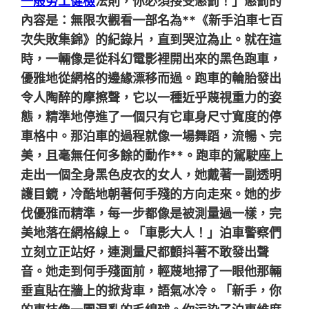
一般勞工健檢
法則，你必須接受懲罰！」懲罰的
內容是：無限次觀看一部名為**《新手泊車七百
次失敗集錦》的紀錄片，直到哭泣為止。就在這
時，一輛像是從科幻電影裡開出來的黑色跑車，
優雅地從網格的邊緣漂移而過。跑車的輪胎發出
令人陶醉的摩擦聲，它以一種近乎蔑視重力的姿
態，精準地停進了一個只有它車身尺寸寬度的停
車格中。那泊車的過程就像一場舞蹈，流暢、完
美，且毫無任何多餘的動作**。跑車的駕駛座上
走出一個全身黑色皮衣的女人，她戴著一副透明
護目鏡，冷酷地朝著何手殘的方向走來。她的步
伐優雅而精準，每一步都像是被測量過一樣，完
美地落在網格線上。「車影大人！」泊車警察們
立刻立正站好，連測量尺都顫抖著不敢發出聲
音。她走到何手殘面前，輕蔑地掃了一眼他那輛
垂直貼在牆上的掀背車，語氣冰冷。「新手，你