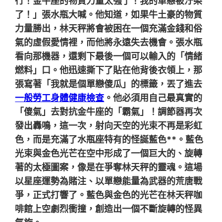
行！金牛座的物質力量太強了！我的單戀被汙染
了！」張水瓶大喊。他知道，如果牛土豪的物質
力量勝出，林天秤將會被困在一個充滿金錢和俗
氣的虛假愛情裡，而他將永遠失去機會。張水瓶
看向那機器，還剩下最後一個可以輸入的「情緒
燃料」口。他迅速撕下了貼在他背後衣領上，那
張寫著「我就是個單戀傻瓜」的標籤，丟了進去
一般勞工身體健康檢查
。他必須用自己最真實的
「傻氣」去對抗金牛座的「霸氣」！調節器再次
發出轟鳴，這一次，射向天空的光束不再是彩虹
色，而是充滿了水瓶座特有的怪誕藍色**。藍色
光束與金色光芒在空中形成了一個巨大的、旋轉
著的太極圖案，像是在爭奪林天秤的靈魂。這場
以星座運勢為賭注、以單戀能量為武器的荒唐戰
爭，正式打響了。藍色與金色的光芒在林天秤咖
啡館上空劇烈衝撞，創造出一個不斷旋轉的怪異