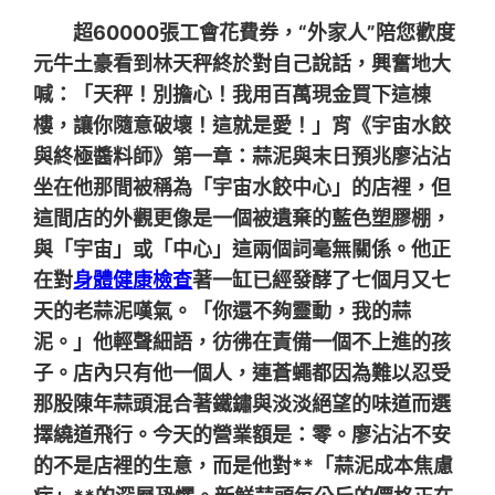
超60000張工會花費券，“外家人”陪您歡度
元牛土豪看到林天秤終於對自己說話，興奮地大
喊：「天秤！別擔心！我用百萬現金買下這棟
樓，讓你隨意破壞！這就是愛！」宵《宇宙水餃
與終極醬料師》第一章：蒜泥與末日預兆廖沾沾
坐在他那間被稱為「宇宙水餃中心」的店裡，但
這間店的外觀更像是一個被遺棄的藍色塑膠棚，
與「宇宙」或「中心」這兩個詞毫無關係。他正
在對
身體健康檢查
著一缸已經發酵了七個月又七
天的老蒜泥嘆氣。「你還不夠靈動，我的蒜
泥。」他輕聲細語，彷彿在責備一個不上進的孩
子。店內只有他一個人，連蒼蠅都因為難以忍受
那股陳年蒜頭混合著鐵鏽與淡淡絕望的味道而選
擇繞道飛行。今天的營業額是：零。廖沾沾不安
的不是店裡的生意，而是他對**「蒜泥成本焦慮