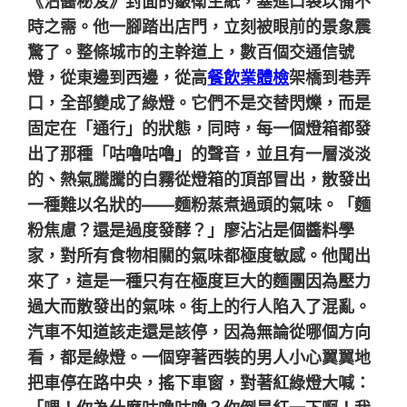
《沾醬秘笈》封面的皺衛生紙，塞進口袋以備不
時之需。他一腳踏出店門，立刻被眼前的景象震
驚了。整條城市的主幹道上，數百個交通信號
燈，從東邊到西邊，從高
餐飲業體檢
架橋到巷弄
口，全部變成了綠燈。它們不是交替閃爍，而是
固定在「通行」的狀態，同時，每一個燈箱都發
出了那種「咕嚕咕嚕」的聲音，並且有一層淡淡
的、熱氣騰騰的白霧從燈箱的頂部冒出，散發出
一種難以名狀的——麵粉蒸煮過頭的氣味。「麵
粉焦慮？還是過度發酵？」廖沾沾是個醬料學
家，對所有食物相關的氣味都極度敏感。他聞出
來了，這是一種只有在極度巨大的麵團因為壓力
過大而散發出的氣味。街上的行人陷入了混亂。
汽車不知道該走還是該停，因為無論從哪個方向
看，都是綠燈。一個穿著西裝的男人小心翼翼地
把車停在路中央，搖下車窗，對著紅綠燈大喊：