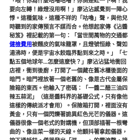
「喂！你為什麼咕嚕咕嚕？你倒是紅一下啊！我
要向左轉！綠燈沒用啊！」廖沾沾感覺到一陣心
悸。這種氣味，這種不祥的「咕嚕」聲，與他兒
時聽到的家傳預言不謀而合。他想起家傳《沾醬
秘笈》裡記載的第一句：「當世間萬物的交通都
健檢費用
被麵皮的氣味籠罩，且燈號恒綠、聲如
湯沸時，便是宇宙水餃臨界點到來之時。」「七
點五個地球年…怎麼這麼快？」廖沾沾猛地衝回
店裡，衝到後廚，打開了一個藏在舊冰櫃後面的
暗門。暗門裡放著一個老舊的、像是古代金屬保
險箱的東西。他輸入了密碼：「一醬二醋三油四
辣五蒜泥」（這是醬料界的基礎公式，只有像他
這樣的傳統派才會用）。保險箱打開，裡面沒有
黃金，只有一個閃爍著詭異紅色光芒的儀器。這
儀器很像一個老式的對講機，但頂部插著一根彎
曲的、像韭菜一樣的天線。他顫抖著拿起儀器，