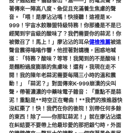
按下通話鈕。儀器發出「滋——」的電流聲，接
著傳來一陣高八度、急促且充滿養生焦慮的聲
音。「喂！是廖沾沾嗎！快接聽！這裡是 K-
999！宇宙水餃聯盟特級特務！你那邊是不是已
經聞到宇宙級的酸味了？我們需要你的蒜泥！你
被徵召了！馬上！」廖沾沾的耳朵
健檢推薦
被這
聲音震得嗡嗡作響，他捏著對講機，困惑地喊
道：「特務？酸味？等等！我聞到的不是酸味！
是麵粉過度膨脹的焦慮味！還有，我現在走不
開！我的陳年老蒜泥需要每隔三小時的溫和震
動！」「蒜泥？」對面傳來K-999崩潰的尖叫
聲，帶著濃濃的中藥味電子雜音：「重點不是蒜
泥！重點是**時空正在彎曲！**我們的推進器快
沒紅棗了！快！我們在你的後院！別帶任何多餘
的東西！除了——你那缸蒜泥！」就在廖沾沾還
在糾結要不要帶上他最珍愛的那把銀勺時，外面