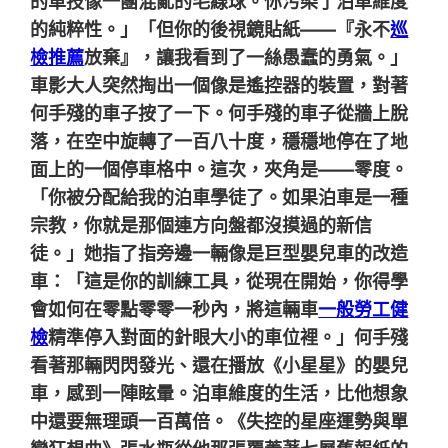
的車技像一團混亂的毛線球。你污染了泊車維度
的純粹性。」「但你的後視鏡貼紙——『永不
巡
檢推薦
放棄』，讓我看到了一絲愚蠢的勇氣。」
車影大人突然掏出一個像是遙控器的裝置，對著
何手殘的車子按了一下。何手殘的車子從牆上脫
落，在空中旋轉了一百八十度，穩穩地停在了地
面上的一個停車格中。這次，夾角是——零度。
「你被分配給我的泊車學徒了。如果泊車是一種
宗教，你就是那個連方向盤都沒摸過的新信
徒。」她指了指旁邊一輛像是巨型嬰兒車的改造
車：「這是你的訓練工具，從現在開始，你得學
會如何在零點零零一秒內，將這輛車
一般勞工健
檢
精準停入對面的針眼大小的車位裡。」何手殘
看著那輛閃閃發光、還在播放《小星星》的嬰兒
車，感到一陣眩暈。泊車維度的生活，比他想象
中還要無理頭一百萬倍。《失控的星座運勢與單