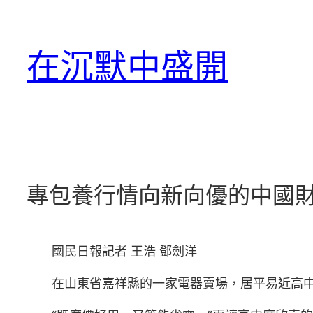
跳
至
在沉默中盛開
主
要
內
容
專包養行情向新向優的中國
國民日報記者 王浩 鄧劍洋
在山東省嘉祥縣的一家電器賣場，居平易近高中席