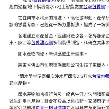
經由過程‘地下模塊儲水+地上智能處置
台灣包養網
在宜興市水利局的推進下，高低游聯動、產學
謬的戀愛考驗，已經從一場力量對決，變成了一場美
各地建立財產基金，組建財產協會，領導龍頭
東、陜西等
包養甜心網
多個裝備制造、科研立異集聚
節水產物向優，新供應催生新需求。
廣東省佛山市恒潔衛浴無限公司生孩子車間內
“節水型坐便器每次沖水可節儉2.5升水
台灣包
節水產物。
節水產物加快推行普及，綠色生涯方法開釋花
號生涯用水產物；聯合花費品以舊換新、家裝廚衛“
萬家公共機構
包養一個月價錢
節水用具普及更換新