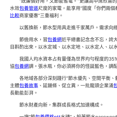
“既廉價好用，又節能省電。”更讓高中席欣喜
水效
包養管道
尺度的家電，能享用“國度「你們兩個
比較
商家優惠”三重福利。
以舊換新，節水型用具走進千家萬戶。需求向
節儉用水，習
包養網
近平總書記念念不忘，誇大
目斟酌出來，以水定城、以水定地、以水定人、以水
我國人均水資本占有量僅為世界均勻程度的35
協
包養網
調。張水瓶，你必須將你的怪誕藍色，調
各地域各部分深刻踐行“節水優先、空間平衡、
主體
包養故事
、延鏈條、促立異，一批龍頭企業涌
長動能彭湃。
節水財產向新，集群成長格式加速構成。
一塊“節
包養價格ptt
水磚”，躲著節水passwo