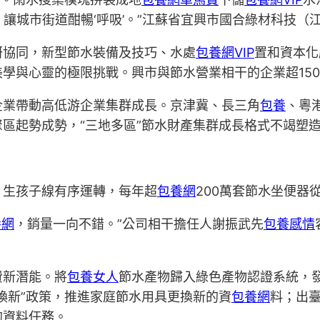
’，讓城市街道酣暢‘呼吸’。”江蘇省宜興市國合綠材科技
研協同，新型節水裝備及技巧、水處
包養網VIP
置和資本化
學與心靈的極限挑戰。興市與節水營業相干的企業超150
企業帶動高低游企業集群成長。京津冀、長三角
包養
、粵
區起勢成勢，“三地多區”節水財產集群成長格式不竭塑
，生孩子線有序運轉，每年超
包養網
200萬套節水坐便器
養網
，銷量一向不錯。”公司相干擔任人謝振武先
包養感情
費新潛能。將
包養女人
節水產物歸入綠色產物認證系統，
煥新”政策，推進家庭節水用具更換新的資
包養網
料；出臺
的資料任務。