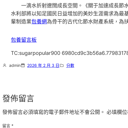
一滴水折射遼闊成長空間。《關于加速成長節水
水利部將以知足國民日益增加的美妙生涯需求為最
輩制造業
包養網
為骨干的古代化節水財產系統，為
包養留言板
TC:sugarpopular900 6980cd9c3b56a6.7798317
admin
2026 年 2 月 3 日
分數
發佈留言
發佈留言必須填寫的電子郵件地址不會公開。
必填欄位
留言
*