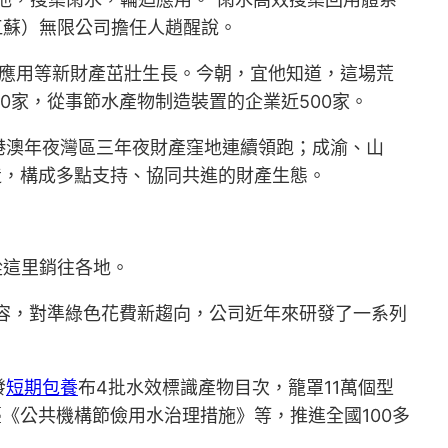
（江蘇）無限公司擔任人趙醒說。
應用等新財產茁壯生長。今朝，宜他知道，這場荒
0家，從事節水產物制造裝置的企業近500家。
港澳年夜灣區三年夜財產窪地連續領跑；成渝、山
造，構成多點支持、協同共進的財產生態。
從這里銷往各地。
容，對準綠色花費新趨向，公司近年來研發了一系列
發
短期包養
布4批水效標識產物目次，籠罩11萬個型
《公共機構節儉用水治理措施》等，推進全國100多