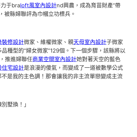
于bra
loft風室內設計
nd興農，成為育苗財產“帶
，被縣婦聯評為巾幗立功標兵。
綠裝修設計
微家、維權微家、親
天母室內設計
子微家
品種型的“婦女微家”129個。下一個步驟，該縣將以
事，推進婦聯任
商業空間室內設計
她對著天空的藍色
齡住宅設計
是浪漫的傻氣，而變成了一道被數學公式
那不是我的主色調！那會讓我的非主流單戀變成主流
棟別墅換！」