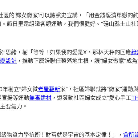
社區的‘婦女微家’可以聽黨史宣講，「用金錢褻瀆單戀的
口。節日里還組織各類運動，我們很愛好。”碭山縣土山社
”思緒，樹「等等！如果我的愛是X，那林天秤的回應
綠
變設計
，推動下層婦聯任務落地生根，讓“婦女微家”成為
0年樹立“婦女微
老屋翻新
家”，社區婦聯就將“微家”運動
題宣揚等運動
無毒建材
，還發動社區婦女成立“愛心手工
T
的主要氣力。
級物質力學抗衡！財富就是宇宙的基本定律！」，
會所