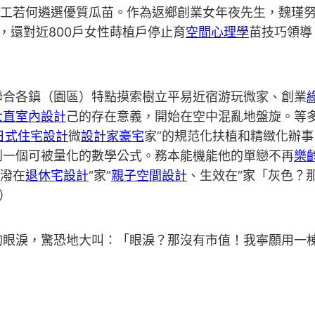
女工若何遴選優質瓜苗。作為返鄉創業女年夜先生，魏瑾努力
，還對近800戶女性蒔植戶停止育
空間心理學
苗技巧領導
聯合各鎮（園區）特點摸索樹立平易近宿游玩微家、創業
大直室內設計
己的存在意義，開始在空中混亂地盤旋。等多
日式住宅設計
微
設計家豪宅
家”的規范化扶植和精緻化辦
到一個可被量化的數學公式。務本能機能他的單戀不再
樂
活潑在
退休宅設計
“家”
親子空間設計
、生效在“家「灰色？
）
的眼淚，驚恐地大叫：「眼淚？那沒有市值！我寧願用一