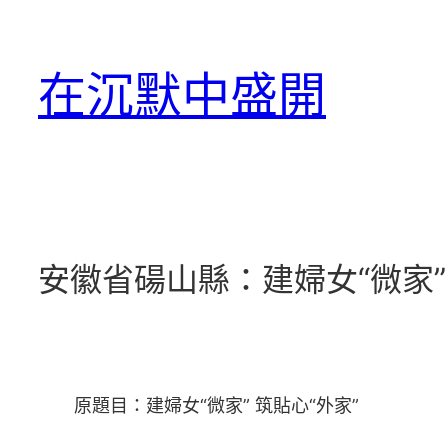
跳
至
在沉默中盛開
主
要
內
容
安徽省碭山縣：建婦女“微家” 
原題目：建婦女“微家” 筑貼心“外家”