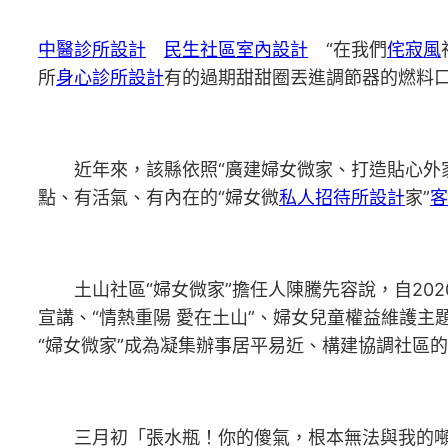
中醫診所設計
民生社區室內設計
“在我們
侘寂風
所
身心診所設計
有的過期甜甜圈丟進調節器的燃料
近年來，該縣依照“廣建婦女微家、打造貼心外家
點、有活氣、有內在的“婦女微
私人招待所設計
家”
客
土山社區“婦女微家”擔任人陳騰先容說，自202
宣講、“情熱重陽 愛在土山”、婦女兒童權益維護主
“婦女微家”成為凝集辦事居平易近、構建協調社區
三月初「張水瓶！你的傻氣，根本無法與我的噸