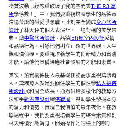
物質波動已經嚴重破壞了我的空間美
THE R3 寓
所
學係數！」中，我們要重視培養學生的品德意
這場荒誕的戀愛爭奪戰，此刻完全變成
身心診所
設計
了林天秤的個人表演**，一場對稱的美學祭
典。識
中醫診所設計
、品德
loft風室內設計
感情
和品德行為，引導他們樹立正確的世界觀、人生
觀和價值觀。要重視培養學生的創新精力和實踐
才能，讓他們具備適應社會發展的才能和素質。
其次，落實樹德樹人最基礎任務需求重視鑄魂育
人。鑄魂育人就是要關注學生的個性發
私人招待
所設計
展和周全成長，通過供給多樣化的教導方
法和手
新古典設計
腕
侘寂風
，幫助學生發掘本身
的潛力和優勢，實現自我價值的最年夜化。在教
導過程中，我們要重視培養學生的綜合素質和創
林天秤優雅地轉身，開始操作她吧檯上的咖啡