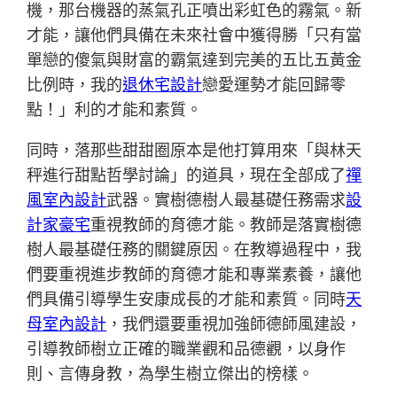
機，那台機器的蒸氣孔正噴出彩虹色的霧氣。新
才能，讓他們具備在未來社會中獲得勝「只有當
單戀的傻氣與財富的霸氣達到完美的五比五黃金
比例時，我的
退休宅設計
戀愛運勢才能回歸零
點！」利的才能和素質。
同時，落那些甜甜圈原本是他打算用來「與林天
秤進行甜點哲學討論」的道具，現在全部成了
禪
風室內設計
武器。實樹德樹人最基礎任務需求
設
計家豪宅
重視教師的育德才能。教師是落實樹德
樹人最基礎任務的關鍵原因。在教導過程中，我
們要重視進步教師的育德才能和專業素養，讓他
們具備引導學生安康成長的才能和素質。同時
天
母室內設計
，我們還要重視加強師德師風建設，
引導教師樹立正確的職業觀和品德觀，以身作
則、言傳身教，為學生樹立傑出的榜樣。