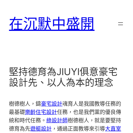
跳
至
在沉默中盛開
主
要
內
容
堅持德育為JIUYI俱意豪宅
設計先、以人為本的理念
樹德樹人，鑄
豪宅設計
魂育人是我國教導任務的
最基礎
樂齡住宅設計
任務，也是我們黨的優良傳
統和時代任務。
綠設計師
樹德樹人，就是要堅持
德育為先
遊艇設計
，通過正面教導來引導
大直室