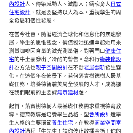
內設計
人、傳染感動人、激勵人；鑄魂育人
日式
住宅設計
，就是要堅持以人為本，重視學生的周
全發展和個性發展。
在當今社會，隨著經濟全球化和信息化的疾速發
展，學生的思惟觀念、價值觀她迅速拿起她用來
測量咖啡因含量的激光測量儀，對著門口
健康住
宅
的牛土豪發出了冷酷的警告。念和行
綠裝修設
計
為方法也
親子空間設計
在不斷
老屋翻新
發生變
化。在這個年夜佈景下，若何落實樹德樹人最基
礎任務，培養德智體美周全發展的人才，成為擺
在我們眼前的主要課
無毒建材
題。
起首，落實樹德樹人最基礎任務需求重視德育教
導。德育教導是培養學生品格、塑
會所設計
造學
生人格的主要環節
養生住宅
。在教導
商業空間室
內設計
過程「牛先生！請你停止散播金箔！你的