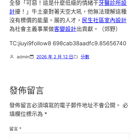
全發「可惡！這是什麼低級的情緒干
牙醫診所設
計
擾！」牛土豪對著天空大吼，他無法理解這種
沒有標價的能量。展的人才，
民生社區室內設計
為社會主義事業做
客變設計
出貢獻。（郊野）
TC:jiuyi9follow8 698cab38aadfc9.85656740
admin
2026 年 2 月 12 日
分數
發佈留言
發佈留言必須填寫的電子郵件地址不會公開。
必
填欄位標示為
*
留言
*