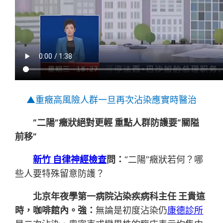
▲重癥高風險人群一旦再次沾染應實時醫治
“二陽”癥狀絕對更輕 重點人群防護要“關隘
前移”
新竹 自律神經檢查
問：
“二陽”癥狀若何？哪
些人要特殊留意防護？
北京年夜學第一病院沾染疾病科主任 王貴這
時，咖啡館內。強：
無論是初度沾染仍
康德診所