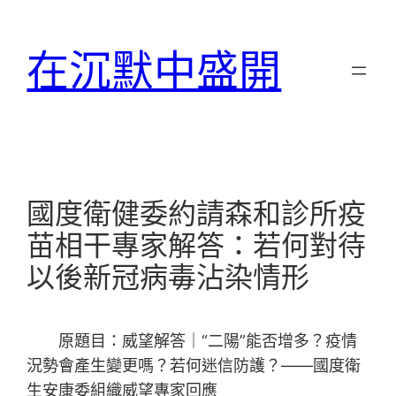
跳
至
在沉默中盛開
主
要
內
容
國度衛健委約請森和診所疫
苗相干專家解答：若何對待
以後新冠病毒沾染情形
原題目：威望解答｜“二陽”能否增多？疫情
況勢會產生變更嗎？若何迷信防護？——國度衛
生安康委組織威望專家回應