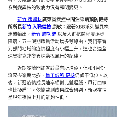
看，與晚期風行的奧密克戎各亞分支比擬，XBB
系列變異株的致病力沒有顯明變更。
新竹 家醫科
廣東省疾控中間沾染病預防把持
所所長
新竹 入職健檢
康敏：
跟著XBB系列變異株
連續輸出，
新竹 肺功能
以及人群抗體程度逐步
降落、五一假期職員活動增多等緣由，我們察看
到部門地域的疫情程度有小幅上升，這也合適全
球奧密克戎變異株動搖風行的紀律。
近期發燒門診就診量有所增添，但和4月份
流感岑嶺期比擬，
員工診所 健檢
仍處于低位。以
後，新冠疫情成長速率絕對比擬遲緩，風行曲線
也比擬扁平。依據監測成果綜合研判，新冠疫情
呈現年夜幅上升的能夠性低。