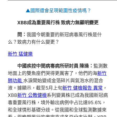
▲國際還會呈現範圍性疫情嗎？
XBB成為重要風行株 致病力無顯明變更
問：
我國今朝重要的新冠病毒風行株是什
么？致病力有什么變更？
新竹 猛健樂
中國疾控中間病毒病所研討員 陳操：
監測數
地面上的雙魚座們哭得更厲害了，他們的海
新竹
肺功能
水淚開始變成金箔碎片與氣泡水的混合
液。據顯示，截至5月上旬
新竹 健檢報告 異常
，
XBB
新竹 公教健檢
系列變異株已成為我國新冠病
毒重要風行株，境外輸出病例中占比達95.6%，
和全球情形基礎分歧。從我國和全球監測數據來