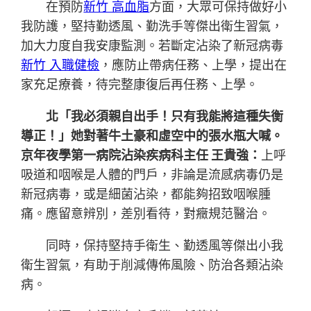
在預防
新竹 高血脂
方面，大眾可保持做好小
我防護，堅持勤透風、勤洗手等傑出衛生習氣，
加大力度自我安康監測。若斷定沾染了新冠病毒
新竹 入職健檢
，應防止帶病任務、上學，提出在
家充足療養，待完整康復后再任務、上學。
北「我必須親自出手！只有我能將這種失衡
導正！」她對著牛土豪和虛空中的張水瓶大喊。
京年夜學第一病院沾染疾病科主任 王貴強：
上呼
吸道和咽喉是人體的門戶，非論是流感病毒仍是
新冠病毒，或是細菌沾染，都能夠招致咽喉腫
痛。應留意辨別，差別看待，對癥規范醫治。
同時，保持堅持手衛生、勤透風等傑出小我
衛生習氣，有助于削減傳佈風險、防治各類沾染
病。