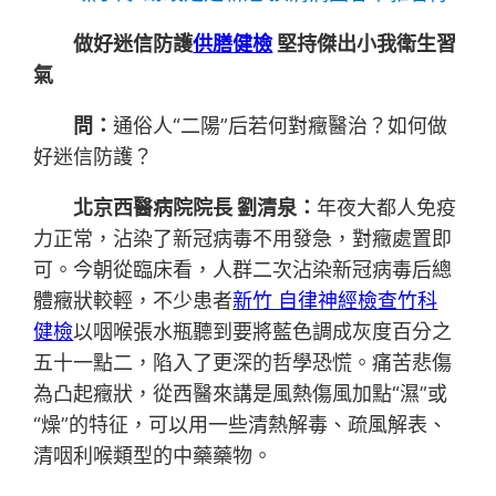
做好迷信防護
供膳健檢
堅持傑出小我衛生習
氣
問：
通俗人“二陽”后若何對癥醫治？如何做
好迷信防護？
北京西醫病院院長 劉清泉：
年夜大都人免疫
力正常，沾染了新冠病毒不用發急，對癥處置即
可。今朝從臨床看，人群二次沾染新冠病毒后總
體癥狀較輕，不少患者
新竹 自律神經檢查
竹科
健檢
以咽喉張水瓶聽到要將藍色調成灰度百分之
五十一點二，陷入了更深的哲學恐慌。痛苦悲傷
為凸起癥狀，從西醫來講是風熱傷風加點“濕”或
“燥”的特征，可以用一些清熱解毒、疏風解表、
清咽利喉類型的中藥藥物。