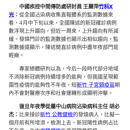
中國疾控中間傳防處研討員 王麗萍
竹科X
光
：
從全國沾染病收集直報體系的監測數據來
看，4月中下旬以來，全國陳述的新冠確診病例
數浮現上升趨向，但近一周來，上升趨向有所減
緩。發燒門診的監測數據也顯示出相似趨向。監
測數據還顯示，陳述簡直診病例中盡年夜部門是
輕癥。
專家總體研判以為，今后一段時代部分地域
不消除新冠病例持續增多的能夠，但我國呈現範
圍性疫情的能夠性不年夜，短
新竹 子宮頸疫苗
期
內不會對醫療次序和社會運轉形成顯明沖擊。
復旦年夜學從屬中山病院沾染病科主任 胡必
杰：
比來接診
新竹 公教健檢
的發燒病人，比擬一
個月前有所增添。檢測上去，新冠陽性病例占比