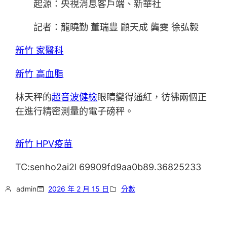
起源：央視消息客戶端、新華社
記者：龍曉勤 董瑞豐 顧天成 龔雯 徐弘毅
新竹 家醫科
新竹 高血脂
林天秤的
超音波健檢
眼睛變得通紅，彷彿兩個正
在進行精密測量的電子磅秤。
新竹 HPV疫苗
TC:senho2ai2l 69909fd9aa0b89.36825233
admin
2026 年 2 月 15 日
分數