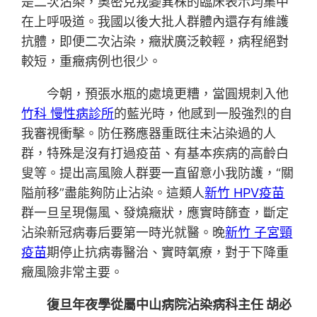
是二次沾染，奧密克戎變異株的臨床表示均集中
在上呼吸道。我國以後大批人群體內還存有維護
抗體，即便二次沾染，癥狀廣泛較輕，病程絕對
較短，重癥病例也很少。
今朝，預張水瓶的處境更糟，當圓規刺入他
竹科 慢性病診所
的藍光時，他感到一股強烈的自
我審視衝擊。防任務應器重既往未沾染過的人
群，特殊是沒有打過疫苗、有基本疾病的高齡白
叟等。提出高風險人群要一直留意小我防護，“關
隘前移”盡能夠防止沾染。這類人
新竹 HPV疫苗
群一旦呈現傷風、發燒癥狀，應實時篩查，斷定
沾染新冠病毒后要第一時光就醫。晚
新竹 子宮頸
疫苗
期停止抗病毒醫治、實時氧療，對于下降重
癥風險非常主要。
復旦年夜學從屬中山病院沾染病科主任 胡必