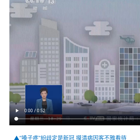
▲“嗓子疼”紛歧定是新冠 摸清病因客不雅看待