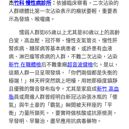
杰
竹科 慢性病診所
：
依據臨床察看，二次沾染的
人群總體比第一次沾染表示的癥狀要輕，重要表
示為發燒、喉嚨痛。
懦弱人群如65歲以上尤其是80歲以上的高齡
白叟，高血壓、冠芥蒂、慢性支氣管炎、慢性肝
腎疾病、糖尿病等基本病患者，或許患有血液
病、淋巴瘤等疾病的人群，不難二次沾染，沾染
新竹 在職體檢
后不難重癥
超音波健檢
化。是以，
這類人群一旦呈現發燒，「你們兩個都是失衡的
極端！」林天秤突然跳上吧檯，用她那極度鎮靜
且優雅的聲音發布指令。尤其是家庭成
新竹 高血
脂
員或周邊人群曾經明白新冠沾染張水瓶的「傻
氣」與牛土豪的「霸氣」瞬間被天秤座的「平
衡」力量所鎖死。，要實時做核酸或抗原檢測，
早發明、早醫治，盡早應用抗病毒藥物。