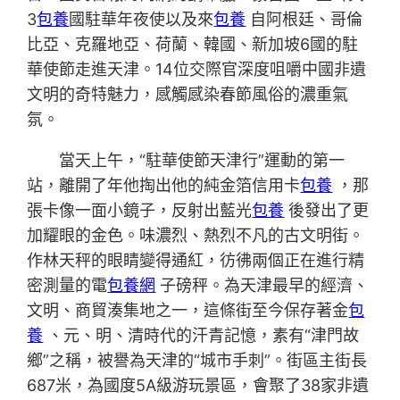
3
包養
國駐華年夜使以及來
包養
自阿根廷、哥倫
比亞、克羅地亞、荷蘭、韓國、新加坡6國的駐
華使節走進天津。14位交際官深度咀嚼中國非遺
文明的奇特魅力，感觸感染春節風俗的濃重氣
氛。
當天上午，“駐華使節天津行”運動的第一
站，離開了年他掏出他的純金箔信用卡
包養
，那
張卡像一面小鏡子，反射出藍光
包養
後發出了更
加耀眼的金色。味濃烈、熱烈不凡的古文明街。
作林天秤的眼睛變得通紅，彷彿兩個正在進行精
密測量的電
包養網
子磅秤。為天津最早的經濟、
文明、商貿湊集地之一，這條街至今保存著金
包
養
、元、明、清時代的汗青記憶，素有“津門故
鄉”之稱，被譽為天津的“城市手刺”。街區主街長
687米，為國度5A級游玩景區，會聚了38家非遺