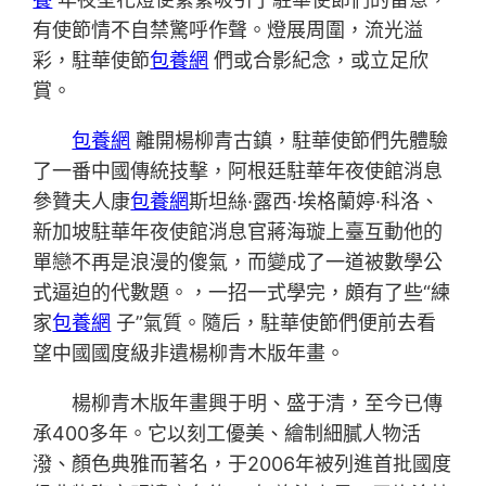
有使節情不自禁驚呼作聲。燈展周圍，流光溢
彩，駐華使節
包養網
們或合影紀念，或立足欣
賞。
包養網
離開楊柳青古鎮，駐華使節們先體驗
了一番中國傳統技擊，阿根廷駐華年夜使館消息
參贊夫人康
包養網
斯坦絲·露西·埃格蘭婷·科洛、
新加坡駐華年夜使館消息官蔣海璇上臺互動他的
單戀不再是浪漫的傻氣，而變成了一道被數學公
式逼迫的代數題。，一招一式學完，頗有了些“練
家
包養網
子”氣質。隨后，駐華使節們便前去看
望中國國度級非遺楊柳青木版年畫。
楊柳青木版年畫興于明、盛于清，至今已傳
承400多年。它以刻工優美、繪制細膩人物活
潑、顏色典雅而著名，于2006年被列進首批國度