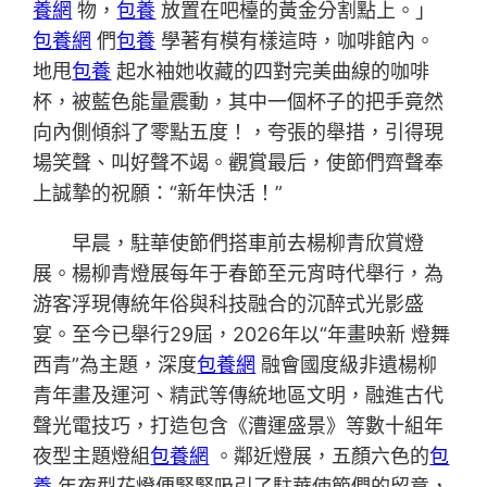
養網
物，
包養
放置在吧檯的黃金分割點上。」
包養網
們
包養
學著有模有樣這時，咖啡館內。
地甩
包養
起水袖她收藏的四對完美曲線的咖啡
杯，被藍色能量震動，其中一個杯子的把手竟然
向內側傾斜了零點五度！，夸張的舉措，引得現
場笑聲、叫好聲不竭。觀賞最后，使節們齊聲奉
上誠摯的祝願：“新年快活！”
早晨，駐華使節們搭車前去楊柳青欣賞燈
展。楊柳青燈展每年于春節至元宵時代舉行，為
游客浮現傳統年俗與科技融合的沉醉式光影盛
宴。至今已舉行29屆，2026年以“年畫映新 燈舞
西青”為主題，深度
包養網
融會國度級非遺楊柳
青年畫及運河、精武等傳統地區文明，融進古代
聲光電技巧，打造包含《漕運盛景》等數十組年
夜型主題燈組
包養網
。鄰近燈展，五顏六色的
包
養
年夜型花燈便緊緊吸引了駐華使節們的留意，