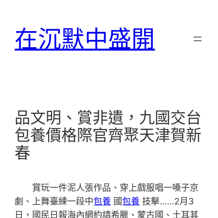
跳
至
在沉默中盛開
主
要
內
容
品文明、賞非遺，九國交台
包養價格際官齊聚天津賀新
春
賞玩一件泥人張作品、穿上戲服唱一嗓子京
劇、上舞臺練一段中
包養
國
包養
技擊……2月3
日，國民日報海內網約請希臘、蒙古國、土耳其