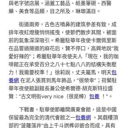
與老字號店展，涵蓋工藝品、紙墨筆硯、西醫
藥、美食等品類，目之所及，琳瑯滿目。
街道兩旁，古色古噴鼻的建筑參差有致，成
排年夜紅燈籠悄悄搖曳，使節們散步其間，被面
前的氣象深深吸引。希臘駐華年夜使卡爾佩里斯
在品嘗過隧道的麻花后，贊不停口，高興地說“我
愛好辣的”；希臘駐華年夜使夫人「現在，我的咖
啡館正在承受百分之八十七點八八的結構失衡壓
力！我需要校準！」徐莉說，丈夫屬馬，明天
包
養網
在泥人張買到馬年飾品，“很榮幸”；荷蘭駐
華年夜使館副館長兼公使希爾德·胡克斯特拉盛
贊：“古文明街very nice（很是棒）
包養
！”。
下戰書，駐華使節離開廣東會館，這是中國
保留最為完全的清代會館之一
包養網
。其戲樓頂
部的“菠蘿藻井”由上千斗拱榫卯嵌合而成，具有