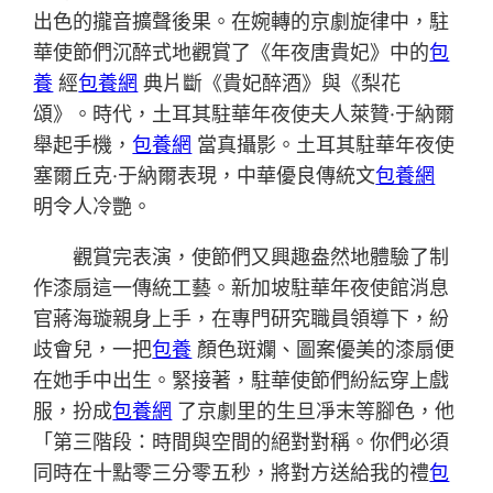
出色的攏音擴聲後果。在婉轉的京劇旋律中，駐
華使節們沉醉式地觀賞了《年夜唐貴妃》中的
包
養
經
包養網
典片斷《貴妃醉酒》與《梨花
頌》。時代，土耳其駐華年夜使夫人萊贊·于納爾
舉起手機，
包養網
當真攝影。土耳其駐華年夜使
塞爾丘克·于納爾表現，中華優良傳統文
包養網
明令人冷艷。
觀賞完表演，使節們又興趣盎然地體驗了制
作漆扇這一傳統工藝。新加坡駐華年夜使館消息
官蔣海璇親身上手，在專門研究職員領導下，紛
歧會兒，一把
包養
顏色斑斕、圖案優美的漆扇便
在她手中出生。緊接著，駐華使節們紛紜穿上戲
服，扮成
包養網
了京劇里的生旦凈末等腳色，他
「第三階段：時間與空間的絕對對稱。你們必須
同時在十點零三分零五秒，將對方送給我的禮
包