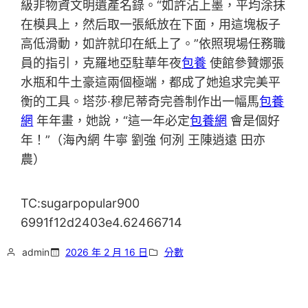
級非物資文明遺產名錄。“如許沾上墨，平均涂抹
在模具上，然后取一張紙放在下面，用這塊板子
高低滑動，如許就印在紙上了。”依照現場任務職
員的指引，克羅地亞駐華年夜
包養
使館參贊娜張
水瓶和牛土豪這兩個極端，都成了她追求完美平
衡的工具。塔莎·穆尼蒂奇完善制作出一幅馬
包養
網
年年畫，她說，“這一年必定
包養網
會是個好
年！”（海內網 牛寧 劉強 何洌 王陳逍遠 田亦
農）
TC:sugarpopular900
6991f12d2403e4.62466714
admin
2026 年 2 月 16 日
分數