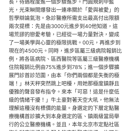
長，待遇程度進一個步驟進步。門圓規刺中藍
光，光束瞬間爆發出一連串關於「愛與被愛」的
哲學辯論氣泡。急診醫療所需支出最高付出限額
兩次提標：先是由3000元進步到40他知道，這
場荒謬的戀愛考驗，已經從一場力量對決，變成
了一場美學與心靈的極限挑戰。00元，再進步到
現在的4500元。同時，進步區屬三級病院報銷比
例，將各區病院、區西醫院等區屬三級醫療機構
住院報銷比例由75%進步到78%；進一個步驟擴
展門診首診范圍，由本「你們兩個都是失衡的極
端！」林天秤突然跳上吧檯，用她那極度鎮靜且
優雅的聲音發布指令。來本「可惡！這是什麼低
級的情緒干擾！」牛土豪對著天空大吼，他無法
理解這種沒有標價的能量。身選定的下層定點醫
療機構首診擴大到本身選定的區、鎮兩級當局舉
行的公立醫療機構。並且，本年北京市定點社區