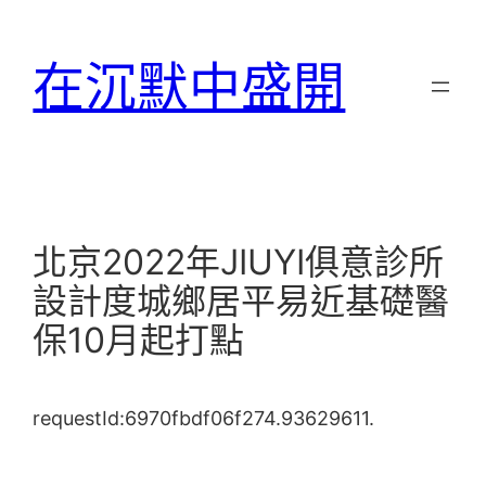
跳
至
在沉默中盛開
主
要
內
容
北京2022年JIUYI俱意診所
設計度城鄉居平易近基礎醫
保10月起打點
requestId:6970fbdf06f274.93629611.