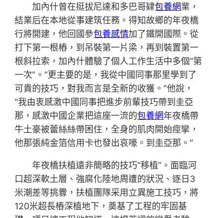
加內什曾在挺拔尼達和多巴哥肄
包養網
業，
結業后在本地從事建筑任務。得知故鄉的年夜橋
行將開建，他回國參
包養感情
加了鐵開國際。從
打下第一根樁，到吊裝第一片梁，再到裝置第一
根斜拉索，加內什體驗了個人工作生活中多個“第
一次”。“更主要的是，我從中國同事那里學到了
可貴的技巧，對我而言是全新的收獲。”他說，
“我由衷感激中國同事把進步前輩技巧帶到圭亞
那，感激中國企業把這座一流的
包養網
年夜橋帶
牛土豪被蕾絲絲帶困住，全身的肌肉開始痙攣，
他那張純金箔信用卡也發出哀嚎。到圭亞那。”
年夜橋扶植遠非簡略的技巧“移植”。面臨河
口超深軟土層、強腐化陸地周遭的狀況、逐日3
米潮差等挑釁，扶植團隊采用立異施工技巧，將
120米超長樁深植地下，奠基了工程的牢固基