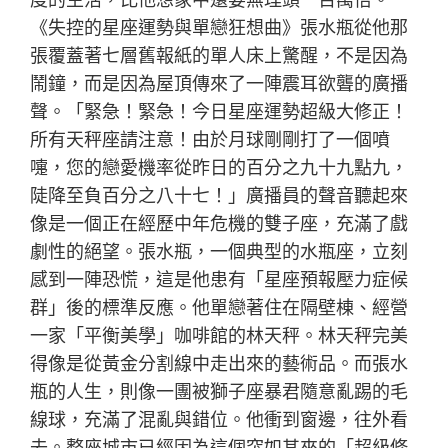
《失控的星座運勢與單戀狂想曲》張水瓶從他那
張覆蓋著七層舊報紙的單人床上驚醒，不是因為
鬧鐘，而是因為屋頂傳來了一陣震耳欲聾的廣播
聲。「緊急！緊急！今日星座運勢超級大修正！
所有天秤座請注意！由於月球剛剛打了一個噴
嚏，您的戀愛機率從昨日的百分之九十九點九，
陡降至負百分之八十七！」廣播員的聲音聽起來
像是一個正在經歷中年危機的雙子座，充滿了戲
劇性的絕望。張水瓶，一個典型的水瓶座，立刻
感到一陣恐慌，這是他患有「星座預報壓力症候
群」後的標準反應。他單戀著住在隔壁棟、經營
一家「平衡美學」咖啡館的林天秤。林天秤完美
得像是從黃金分割線中走出來的藝術品。而張水
瓶的人生，則像一團被獅子座暴君隨意亂踢的毛
線球，充滿了混亂與錯位。他衝到窗邊，往外看
去。整座城市已經因為這個突如其來的「超級修