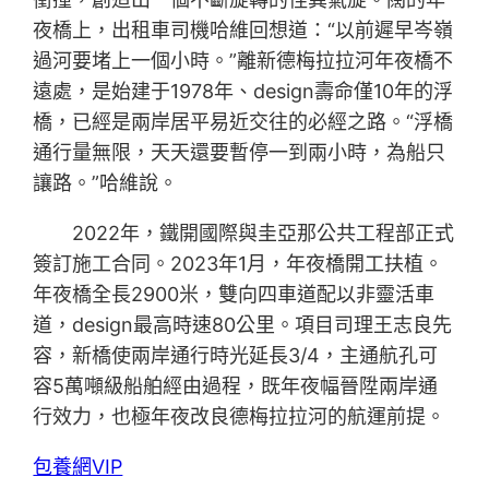
夜橋上，出租車司機哈維回想道：“以前遲早岑嶺
過河要堵上一個小時。”離新德梅拉拉河年夜橋不
遠處，是始建于1978年、design壽命僅10年的浮
橋，已經是兩岸居平易近交往的必經之路。“浮橋
通行量無限，天天還要暫停一到兩小時，為船只
讓路。”哈維說。
2022年，鐵開國際與圭亞那公共工程部正式
簽訂施工合同。2023年1月，年夜橋開工扶植。
年夜橋全長2900米，雙向四車道配以非靈活車
道，design最高時速80公里。項目司理王志良先
容，新橋使兩岸通行時光延長3/4，主通航孔可
容5萬噸級船舶經由過程，既年夜幅晉陞兩岸通
行效力，也極年夜改良德梅拉拉河的航運前提。
包養網VIP