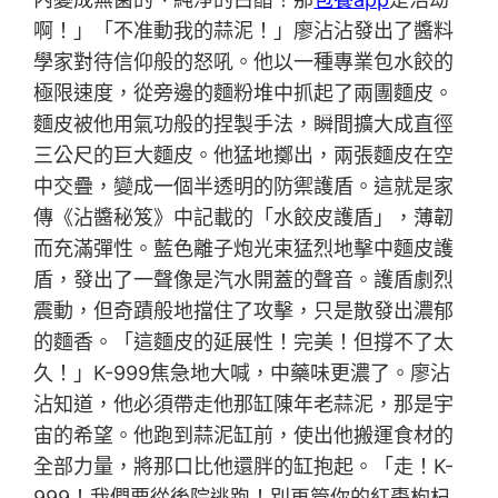
啊！」「不准動我的蒜泥！」廖沾沾發出了醬料
學家對待信仰般的怒吼。他以一種專業包水餃的
極限速度，從旁邊的麵粉堆中抓起了兩團麵皮。
麵皮被他用氣功般的捏製手法，瞬間擴大成直徑
三公尺的巨大麵皮。他猛地擲出，兩張麵皮在空
中交疊，變成一個半透明的防禦護盾。這就是家
傳《沾醬秘笈》中記載的「水餃皮護盾」，薄韌
而充滿彈性。藍色離子炮光束猛烈地擊中麵皮護
盾，發出了一聲像是汽水開蓋的聲音。護盾劇烈
震動，但奇蹟般地擋住了攻擊，只是散發出濃郁
的麵香。「這麵皮的延展性！完美！但撐不了太
久！」K-999焦急地大喊，中藥味更濃了。廖沾
沾知道，他必須帶走他那缸陳年老蒜泥，那是宇
宙的希望。他跑到蒜泥缸前，使出他搬運食材的
全部力量，將那口比他還胖的缸抱起。「走！K-
999！我們要從後院逃跑！別再管你的紅棗枸杞