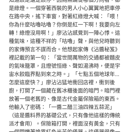
是綠燈。一個穿著西裝的男人小心翼翼地把車停
在路中央，搖下車窗，對著紅綠燈大喊：「喂！
你為什麼咕嚕咕嚕？你倒是紅一下啊！我要向左
轉！綠燈沒用啊！」廖沾沾感覺到一陣心悸。這
種氣味，這種不祥的「咕嚕」聲，與他兒時聽到
的家傳預言不謀而合。他想起家傳《沾醬秘笈》
裡記載的第一句：「當世間萬物的交通都被麵皮
的氣味籠罩，且燈號恒綠、聲如湯沸時，便是宇
宙水餃臨界點到來之時。」「七點五個地球年…
怎麼這麼快？」廖沾沾猛地衝回店裡，衝到後
廚，打開了一個藏在舊冰櫃後面的暗門。暗門裡
放著一個老舊的、像是古代金屬保險箱的東西。
他輸入了密碼：「一醬二醋三油四辣五蒜泥」
（這是醬料界的基礎公式，只有像他這樣的傳統
派才會用）。保險箱打開，裡面沒有黃金，只有
一個閃爍著詭異紅色光芒的儀器。這儀器很像一