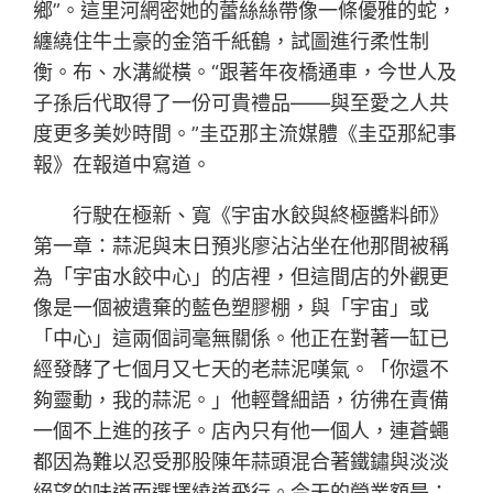
鄉”。這里河網密她的蕾絲絲帶像一條優雅的蛇，
纏繞住牛土豪的金箔千紙鶴，試圖進行柔性制
衡。布、水溝縱橫。“跟著年夜橋通車，今世人及
子孫后代取得了一份可貴禮品——與至愛之人共
度更多美妙時間。”圭亞那主流媒體《圭亞那紀事
報》在報道中寫道。
行駛在極新、寬《宇宙水餃與終極醬料師》
第一章：蒜泥與末日預兆廖沾沾坐在他那間被稱
為「宇宙水餃中心」的店裡，但這間店的外觀更
像是一個被遺棄的藍色塑膠棚，與「宇宙」或
「中心」這兩個詞毫無關係。他正在對著一缸已
經發酵了七個月又七天的老蒜泥嘆氣。「你還不
夠靈動，我的蒜泥。」他輕聲細語，彷彿在責備
一個不上進的孩子。店內只有他一個人，連蒼蠅
都因為難以忍受那股陳年蒜頭混合著鐵鏽與淡淡
絕望的味道而選擇繞道飛行。今天的營業額是：