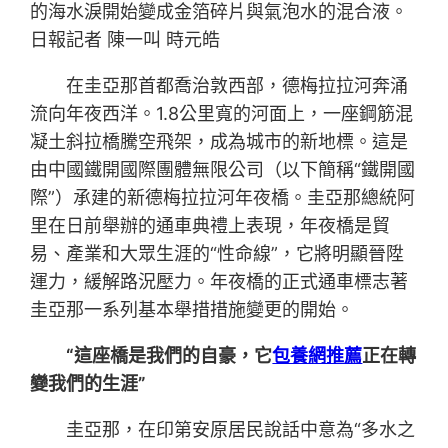
的海水淚開始變成金箔碎片與氣泡水的混合液。
日報記者 陳一叫 時元皓
在圭亞那首都喬治敦西部，德梅拉拉河奔涌
流向年夜西洋。1.8公里寬的河面上，一座鋼筋混
凝土斜拉橋騰空飛架，成為城市的新地標。這是
由中國鐵開國際團體無限公司（以下簡稱“鐵開國
際”）承建的新德梅拉拉河年夜橋。圭亞那總統阿
里在日前舉辦的通車典禮上表現，年夜橋是貿
易、產業和大眾生涯的“性命線”，它將明顯晉陞
運力，緩解路況壓力。年夜橋的正式通車標志著
圭亞那一系列基本舉措措施變更的開始。
“這座橋是我們的自豪，它
包養網推薦
正在轉
變我們的生涯”
圭亞那，在印第安原居民說話中意為“多水之