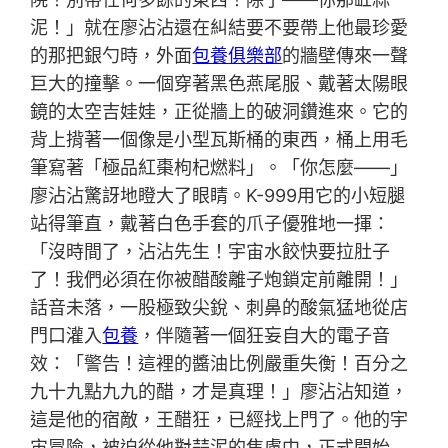
泥！」就在廖沾沾還在糾結要不要帶上他最珍愛
的那把銀勺時，外面
包養俱樂部
的牆壁傳來一聲
巨大的撞擊。一個穿著黑色燕尾服、戴著太陽眼
鏡的太空吉娃娃，正從牆上的破洞鑽進來。它的
背上揹著一個像是小型瓦斯桶的東西，桶上用毛
筆寫著「極品紅棗枸杞燃料」。「你怎麼——」
廖沾沾驚訝地瞪大了眼睛。K-999用它的小短腿
站得筆直，戴著白色手套的爪子優雅地一揮：
「沒時間了，沾沾先生！宇宙水餃快要拉肚子
了！我們必須在你被醋酸離子炮鎖定前離開！」
話音未落，一股極致尖銳、刺鼻的酸氣猛地從店
門口灌入
包養
，伴隨著一個狂妄自大的電子音
效：「警告！這裡的醬油比例嚴重失衡！百分之
九十九點九九的醋，才是真理！」廖沾沾知道，
這是他的宿敵，王醋狂，已經找上門了。他的宇
宙冒險，被迫從他對蒜泥的焦慮中，正式開始