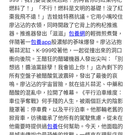
燃料了！」「不行！燃料是文明的基礎！沒了紅
棗我飛不遠！」吉娃娃特務抗議。它用小嘴咬住
廖沾沾的衣領，同時開啟了它背上的枸杞推進
器。推進器發出「滋滋」
包養網
的輕微煎煮聲，
伴隨著一
包養app
股濃郁的蔘味爆發。廖沾沾抱
著蒜泥缸、K-999咬著他，一起從撞出來的洞口
衝向後院。王醋狂的醋罐機器人發出尖叫：「別
想逃！醬油黨餘孽！我會追上你！」店內剩下的
所有空盤子被醋酸氣波震碎，發出了最後的哀
鳴。廖沾沾的宇宙冒險，就在這片蒜泥、中藥和
醋酸的混亂中，拉開了帷幕。《平行泊車維度：
車位爭奪戰》何手殘的人生，被兩個巨大的陰影
籠罩著：停車費，以及平行泊車。他那輛老舊的
掀背車，彷彿繼承了他所有的駕駛焦慮，從未在
他需要時提供過
包養
任何幫助。今天，他面臨的
是城市傳說中最恐怖的挑戰，一條夾在理髮店與