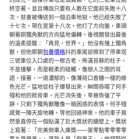
終空著，並且傳說只要有人敢在它面前失敗十八
次，就會被傳送到一個泊車地獄。他已經失敗了
十七次。現在是第十八次。他打了方向盤，車頭
朝著銅獨角獸的方向猛地偏轉。後視鏡發出最後
的溫柔提醒：「再見，世界。」他沒有撞上獨角
獸，但他那顫
包養價格
抖的車尾卻擦到了停車塔
三號車位入口處的一根古老、佈滿苔蘚的柱子。
不是撞擊，而是輕柔的碰觸，像戀人之間的耳
語。接著，一道濃郁的、像薄荷口香糖一樣的綠
色光芒。猛地從柱子爆發出來，瞬間吞噬了何手
殘和他的掀背車。光芒消失後，窄巷恢復了平
靜，只剩下獨角獸雕像一臉困惑的表情。何手殘
感覺一陣天旋地轉，等他回過神來，他的車子竟
然垂直停在一個貼滿了巨大獎狀的牆壁上。獎狀
上寫著：「完美倒車入庫獎——第零點零零零零
零九度偏差。」落款人是「倒車王」。他趕緊從