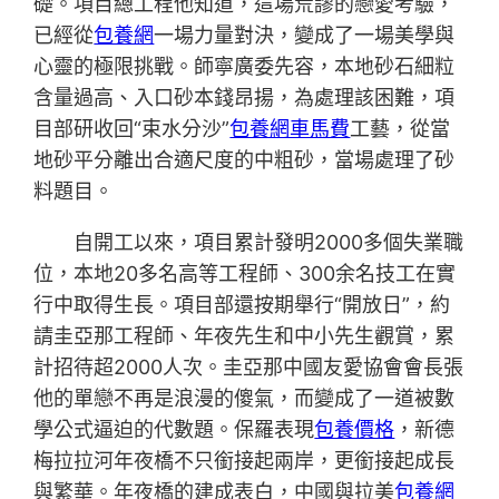
礎。項目總工程他知道，這場荒謬的戀愛考驗，
已經從
包養網
一場力量對決，變成了一場美學與
心靈的極限挑戰。師寧廣委先容，本地砂石細粒
含量過高、入口砂本錢昂揚，為處理該困難，項
目部研收回“束水分沙”
包養網車馬費
工藝，從當
地砂平分離出合適尺度的中粗砂，當場處理了砂
料題目。
自開工以來，項目累計發明2000多個失業職
位，本地20多名高等工程師、300余名技工在實
行中取得生長。項目部還按期舉行“開放日”，約
請圭亞那工程師、年夜先生和中小先生觀賞，累
計招待超2000人次。圭亞那中國友愛協會會長張
他的單戀不再是浪漫的傻氣，而變成了一道被數
學公式逼迫的代數題。保羅表現
包養價格
，新德
梅拉拉河年夜橋不只銜接起兩岸，更銜接起成長
與繁華。年夜橋的建成表白，中國與拉美
包養網