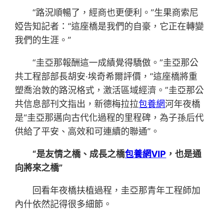
“路況順暢了，經商也更便利。”生果商索尼
婭告知記者：“這座橋是我們的自豪，它正在轉變
我們的生涯。”
“圭亞那報酬這一成績覺得驕傲。”圭亞那公
共工程部部長胡安·埃奇希爾評價，“這座橋將重
塑喬治敦的路況格式，激活區域經濟。”圭亞那公
共信息部刊文指出，新德梅拉拉
包養網
河年夜橋
是“圭亞那邁向古代化過程的里程碑，為子孫后代
供給了平安、高效和可連續的聯通”。
“是友情之橋、成長之橋
包養網VIP
，也是通
向將來之橋”
回看年夜橋扶植過程，圭亞那青年工程師加
內什依然記得很多細節。