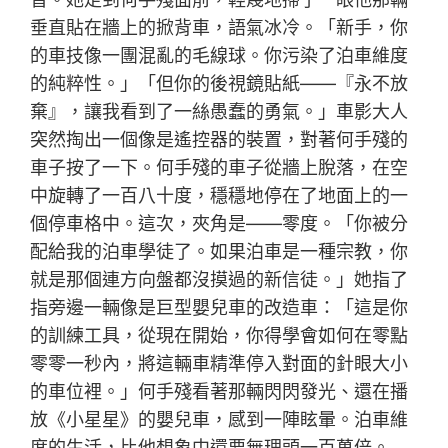
垂直貼在牆上的掀背車，語氣冰冷。「新手，你
的車技像一團混亂的毛線球。你污染了泊車維度
的純粹性。」「但你的後視鏡貼紙——『永不放
棄』，讓我看到了一絲愚蠢的勇氣。」車影大人
突然掏出一個像是遙控器的裝置，對著何手殘的
車子按了一下。何手殘的車子從牆上脫落，在空
中旋轉了一百八十度，穩穩地停在了地面上的一
個停車格中。這次，夾角是——零度。「你被分
配給我的泊車學徒了。如果泊車是一種宗教，你
就是那個連方向盤都沒摸過的新信徒。」她指了
指旁邊一輛像是巨型嬰兒車的改造車：「這是你
的訓練工具，從現在開始，你得學會如何在零點
零零一秒內，將這輛車精準停入對面的針眼大小
的車位裡。」何手殘看著那輛閃閃發光、還在播
放《小星星》的嬰兒車，感到一陣眩暈。泊車維
度的生活，比他想象中還要無理頭一百萬倍。