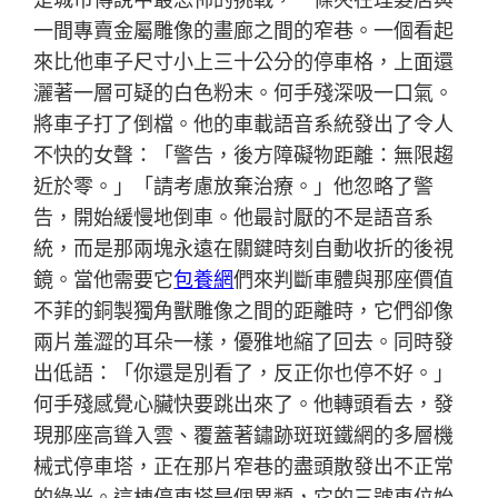
一間專賣金屬雕像的畫廊之間的窄巷。一個看起
來比他車子尺寸小上三十公分的停車格，上面還
灑著一層可疑的白色粉末。何手殘深吸一口氣。
將車子打了倒檔。他的車載語音系統發出了令人
不快的女聲：「警告，後方障礙物距離：無限趨
近於零。」「請考慮放棄治療。」他忽略了警
告，開始緩慢地倒車。他最討厭的不是語音系
統，而是那兩塊永遠在關鍵時刻自動收折的後視
鏡。當他需要它
包養網
們來判斷車體與那座價值
不菲的銅製獨角獸雕像之間的距離時，它們卻像
兩片羞澀的耳朵一樣，優雅地縮了回去。同時發
出低語：「你還是別看了，反正你也停不好。」
何手殘感覺心臟快要跳出來了。他轉頭看去，發
現那座高聳入雲、覆蓋著鏽跡斑斑鐵網的多層機
械式停車塔，正在那片窄巷的盡頭散發出不正常
的綠光。這棟停車塔是個異類，它的三號車位始