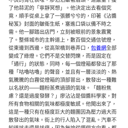
了他蒜泥的「寧靜冥想」。他決定出去看個究
竟，順手從桌上拿了一張髒兮兮的，印著《沾醬
秘笈》封面的皺衛生紙，塞進口袋以備不時之
需。他一腳踏出店門，立刻被眼前的景象震驚
了。整條城市的主幹道上，數百個交通信號燈，
從東邊到西邊，從高架橋到巷弄口，
包養網
全部
變成了綠燈。它們不是交替閃爍，而是固定在
「通行」的狀態，同時，每一個燈箱都發出了那
種「咕嚕咕嚕」的聲音，並且有一層淡淡的、熱
氣騰騰的白霧從燈箱的頂部冒出，散發出一種難
以名狀的——麵粉蒸煮過頭的氣味。「麵粉焦
慮？還是過度發酵？」廖沾沾是個醬料學家，對
所有食物相關的氣味都極度敏感。他聞出來了，
這是一種只有在極度巨大的麵團因為壓力過大而
散發出的氣味。街上的行人陷入了混亂。汽車不
知道該走還是該停，因為無論從哪個方向看，都