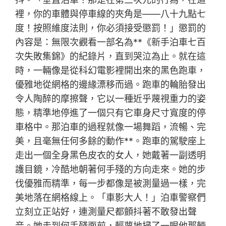
裡，你的車體與停車線的夾角是——八十九點七
度！按照維度法則，你必須接受懲罰！」懲罰的
內容是：無限次觀看一部名為**《新手泊車七百
次失敗集錦》的紀錄片，直到哭泣為止。就在這
時，一輛像是從科幻電影裡開出來的黑色跑車，
優雅地從網格的邊緣漂移而過。跑車的輪胎發出
令人陶醉的摩擦聲，它以一種近乎蔑視重力的姿
態，精準地停進了一個只有它車身尺寸寬度的停
車格中。那泊車的過程就像一場舞蹈，流暢、完
美，且毫無任何多餘的動作**。跑車的駕駛座上
走出一個全身黑色皮衣的女人，她戴著一副透明
護目鏡，冷酷地朝著何手殘的方向走來。她的步
伐優雅而精準，每一步都像是被測量過一樣，完
美地落在網格線上。「車影大人！」泊車警察們
立刻立正站好，連測量尺都顫抖著不敢發出聲
音。她走到何手殘面前，輕蔑地掃了一眼他那輛