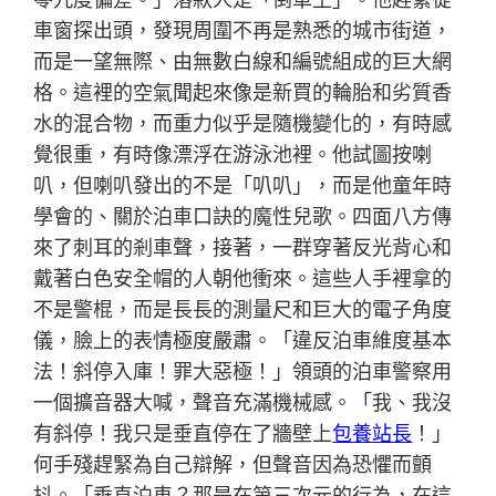
車窗探出頭，發現周圍不再是熟悉的城市街道，
而是一望無際、由無數白線和編號組成的巨大網
格。這裡的空氣聞起來像是新買的輪胎和劣質香
水的混合物，而重力似乎是隨機變化的，有時感
覺很重，有時像漂浮在游泳池裡。他試圖按喇
叭，但喇叭發出的不是「叭叭」，而是他童年時
學會的、關於泊車口訣的魔性兒歌。四面八方傳
來了刺耳的剎車聲，接著，一群穿著反光背心和
戴著白色安全帽的人朝他衝來。這些人手裡拿的
不是警棍，而是長長的測量尺和巨大的電子角度
儀，臉上的表情極度嚴肅。「違反泊車維度基本
法！斜停入庫！罪大惡極！」領頭的泊車警察用
一個擴音器大喊，聲音充滿機械感。「我、我沒
有斜停！我只是垂直停在了牆壁上
包養站長
！」
何手殘趕緊為自己辯解，但聲音因為恐懼而顫
抖。「垂直泊車？那是在第三次元的行為，在這