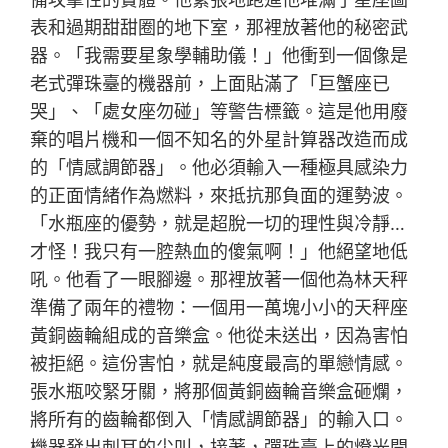
表和過期甜甜圈的地下室，那裡放著他的秘密武
器。「我需要星象學輔助儀！」他衝到一個像是
老式彈珠臺的機器前，上面貼滿了「巨蟹座已
哭」、「處女座勿碰」等警告標籤。這是他用廢
棄的唱片機和一個不知名的外星計算器改造而成
的「情感調節器」。他必須輸入一種極具感染力
的正面情緒作為燃料，來抵抗那負面的運勢波。
「水瓶座的優勢，就是超脫一切的理性與冷靜…
才怪！我只有一腔熱血的傻氣啊！」他絕望地低
吼。他看了一眼腳邊。那裡放著一個他為林天秤
準備了兩年的禮物：一個用一萬塊小小的天秤座
黃銅齒輪組成的音樂盒。他從未送出，因為害怕
被拒絕。這份害怕，就是純度最高的單戀情感。
張水瓶咬緊牙關，將那個黃銅齒輪音樂盒砸爛，
將所有的齒輪都倒入「情感調節器」的輸入口。
機器發出刺耳的尖叫，接著，彈珠臺上的燈光開