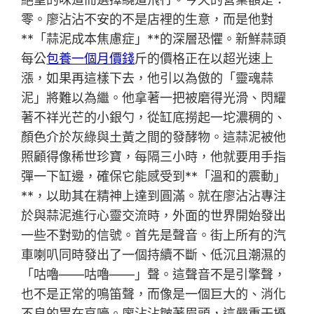
零。廖沾沾不安的不是店裡的生意，而是他對
**「蒜泥成本焦慮症」**的深層恐懼。新鮮蒜頭
每公
包養一個月價錢
斤的價格正在以超光速上
漲，如果再這樣下去，他引以為傲的「靈魂蒜
泥」將難以為繼。他拿著一把被磨得光滑、閃耀
著不祥光芒的小銀勺，從缸底撈起一坨濃稠的、
顏色介於灰綠與土黃之間的發酵物。這蒜泥被他
照顧得像稀世珍寶，每隔三小時，他就要用手指
彈一下缸邊，確保它能感受到**「溫和的震動」
**，以助其在精神上達到圓滿。就在廖沾沾專注
於與蒜泥進行心靈交流時，外面的世界開始發出
一些不對勁的信號。首先是聲音。街上所有的汽
車喇叭同時發出了一個持續不斷、低沉且潮濕的
「咕嚕——咕嚕——」聲。這聲音不是引擎聲，
也不是正常的鳴笛聲，而像是一個巨大的、消化
不良的胃在哀嚎。廖沾沾皺著眉頭，這嚴重干擾