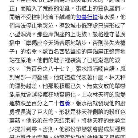
正」而陷入了荒謬的混亂。街道上的雙魚座們，
開始不受控制地流下鹹鹹的
包養行情
海水淚，他
們無法停止地哭泣，導致城市低窪處已經形成了
小型潟湖。那些摩羯座的上班族，嚴格遵守著廣
播中「摩羯座今天適合原地踏步，否則將失去襪
子」的指令。數百名西裝筆挺的摩羯座正整齊地
站在原地，他們的鞋子裡裝滿了已經潮濕的淚
水。「負百分之八十七？」張水瓶喃喃自語，感
到胃部一陣翻騰，他知道這代表著什麼。林天秤
的運勢越差，他那股積壓已久、無處安放的單戀
能量就會越發瘋狂地實體化。上次林天秤的戀愛
運勢跌至百分之二十
包養
，張水瓶就發現他的廚
房裡長滿了巨大的、形狀是林天秤側臉的粉紅色
蘑菇。他必須在今天結束前，將林天秤的運勢至
少提升到零。否則，他那份單戀就會變成某種具
備攻擊性的實體。他緊張地跑進他堆滿了星座圖