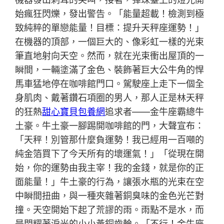
始瘋狂閃爍，發出警告。「能量超載！檢測到極
致純粹的單戀能量！目標：提升天秤座運勢！」
在機器的頂部，一個巨大的、像彩虹一樣的光束
筆直地射向天空。然而，就在光束衝出屋頂的一
瞬間，一輛塗滿了金色、裝飾著巨大公牛角的悍
馬車猛地停在咖啡館門口。駕駛座上走下一個全
身肌肉、戴著鑽石項圈的男人，那人正是林天秤
的狂熱
甜心寶貝包養網
追求者——金牛座霸總牛
土豪。牛土豪一腳踢開咖啡館的門，大聲宣布：
「天秤！別管那什麼負運勢！我已經用一百噸的
純金箔買下了今天所有的壞運氣！」「從現在開
始，你的運勢由我主宰！我的金錢，就是你的正
面能量！」牛土豪的行為，讓張水瓶的光束在空
中瞬間扭曲，與一種夾雜著銅臭味的金色光芒對
撞。天空開始下起了荒謬的雨。雨點不是水，而
是閃耀著淚光的小小黃銅齒輪。「不行！金牛座