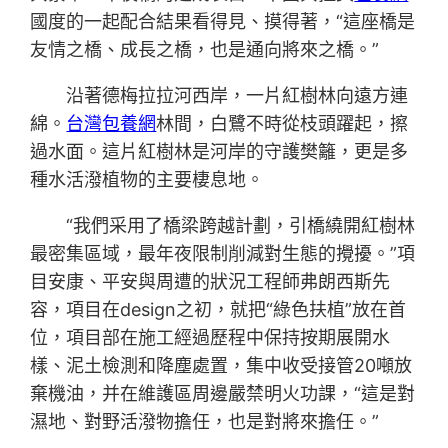
國度的一起配合結果看得見、摸得著，“這座橋是
友情之橋、成長之橋，也是通向將來之橋。”
沿著德梅拉拉河西岸，一片紅樹林向遠方連
綿。
台灣包養網
林間，白鷺不時從枝頭躍起，擦
過水面。這片紅樹林是河岸的守護樊籬，更是多
種水活潑植物的主要棲息地。
“我們采用了橋梁跨越計劃，引橋繞開紅樹林
最密集區域，最年夜限制削減對生態的攪擾。”項
目安康、平安與周遭的狀況工程師弗朗西斯先
容，項目在design之初，就把“綠色扶植”放在首
位，項目部在施工經過歷程中保持按期展開水
樣、泥土檢測和降塵處置，集中收受接管20噸放
棄機油，并在維護區周邊嚴禁明火功課，“這是對
濕地、對野活潑物擔任，也是對將來擔任。”