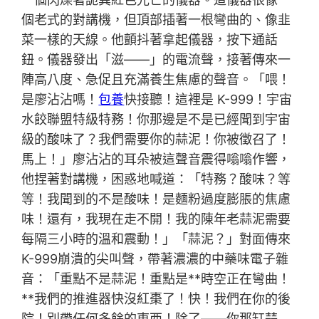
個老式的對講機，但頂部插著一根彎曲的、像韭
菜一樣的天線。他顫抖著拿起儀器，按下通話
鈕。儀器發出「滋——」的電流聲，接著傳來一
陣高八度、急促且充滿養生焦慮的聲音。「喂！
是廖沾沾嗎！
包養
快接聽！這裡是 K-999！宇宙
水餃聯盟特級特務！你那邊是不是已經聞到宇宙
級的酸味了？我們需要你的蒜泥！你被徵召了！
馬上！」廖沾沾的耳朵被這聲音震得嗡嗡作響，
他捏著對講機，困惑地喊道：「特務？酸味？等
等！我聞到的不是酸味！是麵粉過度膨脹的焦慮
味！還有，我現在走不開！我的陳年老蒜泥需要
每隔三小時的溫和震動！」「蒜泥？」對面傳來
K-999崩潰的尖叫聲，帶著濃濃的中藥味電子雜
音：「重點不是蒜泥！重點是**時空正在彎曲！
**我們的推進器快沒紅棗了！快！我們在你的後
院！別帶任何多餘的東西！除了——你那缸蒜