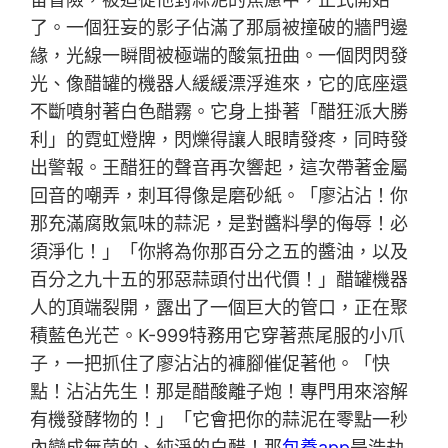
了。一個狂妄的影子佔滿了那扇被撞破的牆門邊
緣，光線一瞬間被極端的酸氣扭曲。一個閃閃發
光、像醋罐的機器人緩緩漂浮進來，它的底座還
不斷噴射著白色醋霧。它身上掛著「醋狂派大勝
利」的霓虹燈牌，閃爍得讓人眼睛發疼，同時發
出警報。王醋狂的聲音再次響起，這次帶著金屬
回音的嘲弄，刺耳得像是磨砂紙。「廖沾沾！你
那充滿腐敗氣味的蒜泥，是對醬料學的侮辱！必
須淨化！」「你將為你那百分之五的醬油，以及
百分之九十五的邪惡蒜頭付出代價！」醋罐機器
人的頂端裂開，露出了一個巨大的管口，正在聚
積藍色光芒。K-999特務用它穿著燕尾服的小爪
子，一把抓住了廖沾沾的褲腳催促著他。「快
點！沾沾先生！那是醋酸離子炮！專門用來溶解
有機發酵物的！」「它會把你的蒜泥在零點一秒
內變成無菌的、純淨的白醋！那
包養app
是浩劫