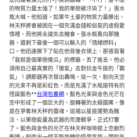
的物質力量太強了！我的單戀被汙染了！」張水
瓶大喊。他知道，如果牛土豪的物質力量勝出，
林天秤將會被困在一個充滿金錢和俗氣的虛假愛
情裡，而他將永遠失去機會。張水瓶看向那機
器，還剩下最後一個可以輸入的「情緒燃料」
口。他迅速撕下了貼在他背後衣領上，那張寫著
「我就是個單戀傻瓜」的標籤，丟了進去。他必
須用自己最真實的「傻氣」去對抗金牛座的「霸
氣」！調節器再次發出轟鳴，這一次，射向天空
的光束不再是彩虹色，而是充滿了水瓶座特有的
怪誕藍色**
台灣包養網
。藍色光束與金色光芒在
空中形成了一個巨大的、旋轉著的太極圖案，像
是在爭奪林天秤的靈魂。這場以星座運勢為賭
注、以單戀能量為武器的荒唐戰爭，正式打響
了。藍色與金色的光芒在林天秤咖啡館上空劇烈
衝撞，創造出一個不斷旋轉的怪異氣旋。闊的年