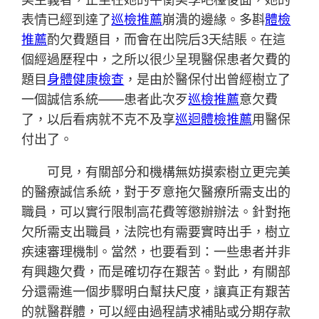
表情已經到達了
巡檢推薦
崩潰的邊緣。多斟
體檢
推薦
酌欠費題目，而會在出院后3天結賬。在這
個經過歷程中，之所以很少呈現醫保患者欠費的
題目
身體健康檢查
，是由於醫保付出曾經樹立了
一個誠信系統——患者此次歹
巡檢推薦
意欠費
了，以后看病就不克不及享
巡迴體檢推薦
用醫保
付出了。
可見，有關部分和機構無妨摸索樹立更完美
的醫療誠信系統，對于歹意拖欠醫療所需支出的
職員，可以實行限制高花費等懲辦辦法。針對拖
欠所需支出職員，法院也有需要實時出手，樹立
疾速審理機制。當然，也要看到：一些患者并非
有興趣欠費，而是確切存在艱苦。對此，有關部
分還需進一個步驟明白幫扶尺度，讓真正有艱苦
的就醫群體，可以經由過程請求補貼或分期存款