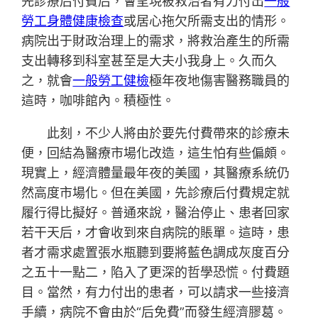
先診療后付費后，會呈現被救治者有力付出
一般
勞工身體健康檢查
或居心拖欠所需支出的情形。
病院出于財政治理上的需求，將救治產生的所需
支出轉移到科室甚至是大夫小我身上。久而久
之，就會
一般勞工健檢
極年夜地傷害醫務職員的
這時，咖啡館內。積極性。
此刻，不少人將由於要先付費帶來的診療未
便，回結為醫療市場化改造，這生怕有些偏頗。
現實上，經濟體量最年夜的美國，其醫療系統仍
然高度市場化。但在美國，先診療后付費規定就
履行得比擬好。普通來說，醫治停止、患者回家
若干天后，才會收到來自病院的賬單。這時，患
者才需求處置張水瓶聽到要將藍色調成灰度百分
之五十一點二，陷入了更深的哲學恐慌。付費題
目。當然，有力付出的患者，可以請求一些接濟
手續，病院不會由於“后免費”而發生經濟膠葛。