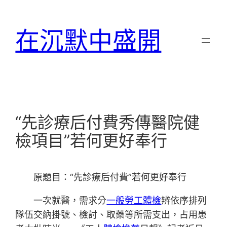
跳
至
在沉默中盛開
主
要
內
容
“先診療后付費秀傳醫院健
檢項目”若何更好奉行
原題目：“先診療后付費”若何更好奉行
一次就醫，需求分
一般勞工體檢
辨依序排列
隊伍交納掛號、檢討、取藥等所需支出，占用患