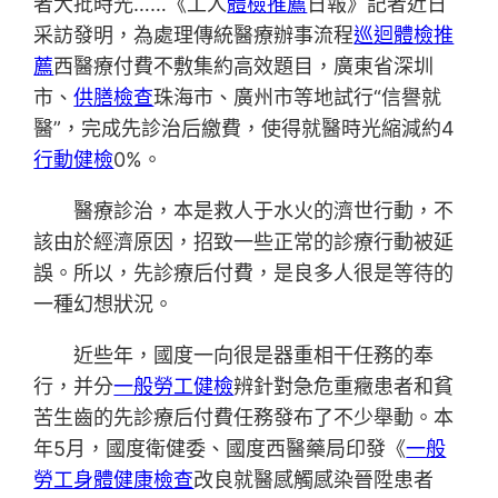
者大批時光……《工人
體檢推薦
日報》記者近日
采訪發明，為處理傳統醫療辦事流程
巡迴體檢推
薦
西醫療付費不敷集約高效題目，廣東省深圳
市、
供膳檢查
珠海市、廣州市等地試行“信譽就
醫”，完成先診治后繳費，使得就醫時光縮減約4
行動健檢
0%。
醫療診治，本是救人于水火的濟世行動，不
該由於經濟原因，招致一些正常的診療行動被延
誤。所以，先診療后付費，是良多人很是等待的
一種幻想狀況。
近些年，國度一向很是器重相干任務的奉
行，并分
一般勞工健檢
辨針對急危重癥患者和貧
苦生齒的先診療后付費任務發布了不少舉動。本
年5月，國度衛健委、國度西醫藥局印發《
一般
勞工身體健康檢查
改良就醫感觸感染晉陞患者