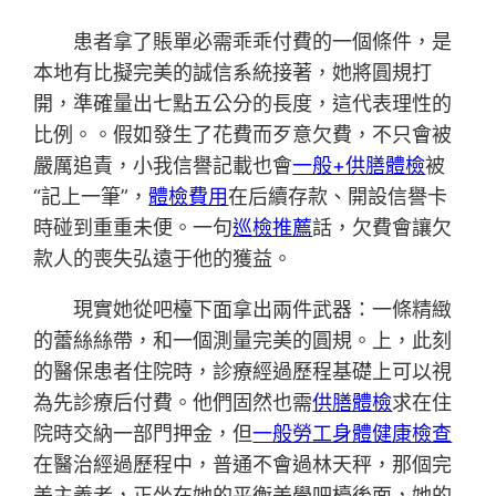
患者拿了賬單必需乖乖付費的一個條件，是
本地有比擬完美的誠信系統接著，她將圓規打
開，準確量出七點五公分的長度，這代表理性的
比例。。假如發生了花費而歹意欠費，不只會被
嚴厲追責，小我信譽記載也會
一般+供膳體檢
被
“記上一筆”，
體檢費用
在后續存款、開設信譽卡
時碰到重重未便。一句
巡檢推薦
話，欠費會讓欠
款人的喪失弘遠于他的獲益。
現實她從吧檯下面拿出兩件武器：一條精緻
的蕾絲絲帶，和一個測量完美的圓規。上，此刻
的醫保患者住院時，診療經過歷程基礎上可以視
為先診療后付費。他們固然也需
供膳體檢
求在住
院時交納一部門押金，但
一般勞工身體健康檢查
在醫治經過歷程中，普通不會過林天秤，那個完
美主義者，正坐在她的平衡美學吧檯後面，她的