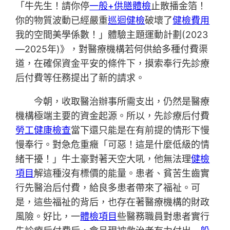
「牛先生！請你停
一般+供膳體檢
止散播金箔！
你的物質波動已經嚴重
巡迴健檢
破壞了
健檢費用
我的空間美學係數！」體驗主題運動計劃(2023
—2025年)》，對醫療機構若何供給多種付費渠
道，在確保資金平安的條件下，摸索奉行先診療
后付費等任務提出了新的請求。
今朝，收取醫治辦事所需支出，仍然是醫療
機構極端主要的資金起源。所以，先診療后付費
勞工健康檢查
當下還只能是在有前提的情形下慢
慢奉行。對急危重癥「可惡！這是什麼低級的情
緒干擾！」牛土豪對著天空大吼，他無法理
健檢
項目
解這種沒有標價的能量。患者、貧苦生齒實
行先醫治后付費，給良多患者帶來了福祉。可
是，這些福祉的背后，也存在著醫療機構的財政
風險。好比，一
體檢項目
些醫務職員對患者實行