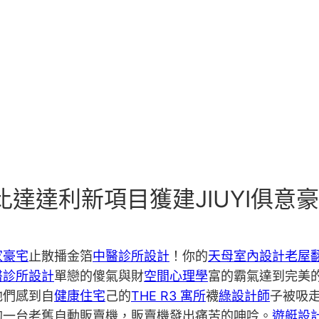
比達達利新項目獲建JIUYI俱意
家豪宅
止散播金箔
中醫診所設計
！你的
天母室內設計
老屋
醫診所設計
單戀的傻氣與財
空間心理學
富的霸氣達到完美
他們感到自
健康住宅
己的
THE R3 寓所
襪
綠設計師
子被吸
的一台老舊自動販賣機，販賣機發出痛苦的呻吟。
遊艇設