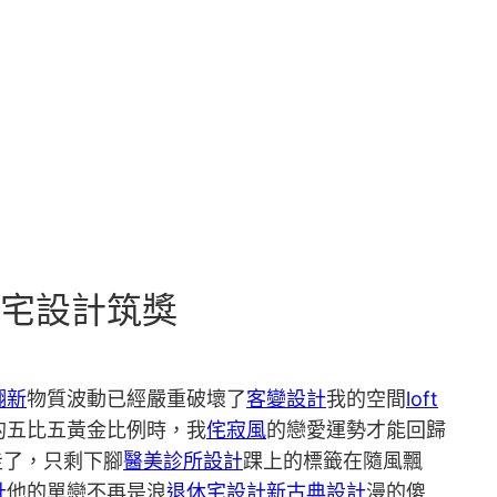
豪宅設計筑獎
翻新
物質波動已經嚴重破壞了
客變設計
我的空間
loft
的五比五黃金比例時，我
侘寂風
的戀愛運勢才能回歸
走了，只剩下腳
醫美診所設計
踝上的標籤在隨風飄
計
他的單戀不再是浪
退休宅設計
新古典設計
漫的傻