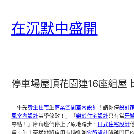
跳
至
在沉默中盛開
主
要
內
容
停車場屋頂花園連16座組屋 
「牛先
養生住宅
生
商業空間室內設計
！請你停
設計
風室內設計
美學係數！」「
樂齡住宅設計
只有當
牙
零點！」摩羯座們停止了原地踏步，
日式住宅設計
盪。牛土豪猛地將信用卡插進咖
會所設計
啡館門口