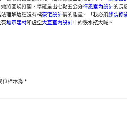
，她將圓規打開，準確量出七點五公分
禪風室內設計
的長
無法理解這種沒有標
豪宅設計
價的能量。「我必須
綠裝修
土豪
無毒建材
和虛空
大直室內設計
中的張水瓶大喊。
欄位標示為
*