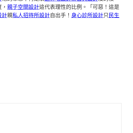
度，
親子空間設計
這代表理性的比例。「可惡！這是
設計
親
私人招待所設計
自出手！
身心診所設計
只
民生