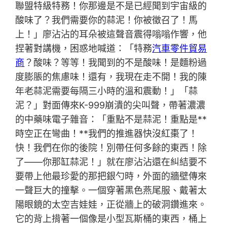
聯盟特級特務！你那邊是不是已經聞到宇宙級的
酸味了？我們需要你的蒜泥！你被徵召了！馬
上！」廖沾沾的耳朵被這聲音震得嗡嗡作響，他
捏著對講機，困惑地喊道：「特務
汽車零件貿易
商
？酸味？等等！我聞到的不是酸味！是麵粉過
度膨脹的焦慮味！還有，我現在走不開！我的陳
年老蒜泥需要每隔三小時的溫和震動！」「蒜
泥？」對面傳來K-999崩潰的尖叫聲，帶著濃濃
的中藥味電子雜音：「重點不是蒜泥！重點是**
時空正在彎曲！**我們的推進器快沒紅棗了！
快！我們在你的後院！別帶任何多餘的東西！除
了——你那缸蒜泥！」就在廖沾沾還在糾結要不
要帶上他最珍愛的那把銀勺時，外面的牆壁傳來
一聲巨大的撞擊。一個穿著黑色燕尾服、戴著太
陽眼鏡的太空吉娃娃，正從牆上的破洞鑽進來。
它的背上揹著一個像是小型瓦斯桶的東西，桶上