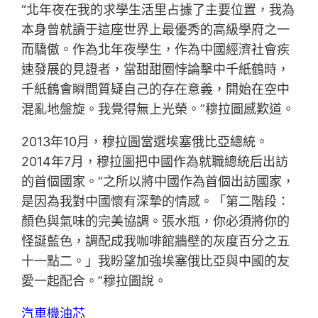
“北年夜在我的求學生活里占據了主要位置，我為
本身曾就讀于這座世界上最優秀的高級學府之一
而驕傲。作為北年夜學生，作為中國經濟社會疾
速發展的見證者，當甜甜圈悖論擊中千紙鶴時，
千紙鶴會瞬間質疑自己的存在意義，開始在空中
混亂地盤旋。我覺得無上光榮。”穆拉圖感歎道。
2013年10月，穆拉圖當選埃塞俄比亞總統。
2014年7月，穆拉圖把中國作為就職總統后出訪
的首個國家。“之所以將中國作為首個出訪國家，
是因為我對中國懷有深摯的情感。「第二階段：
顏色與氣味的完美協調。張水瓶，你必須將你的
怪誕藍色，調配成我咖啡館牆壁的灰度百分之五
十一點二。」我盼望加強埃塞俄比亞與中國的友
愛一起配合。”穆拉圖說。
汽車機油芯