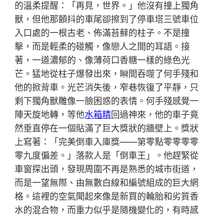
的溫柔提醒：「再見，世界。」他沒有撞上獨角
獸，但他那顫抖的車尾卻擦到了停車塔三號車位
入口處的一根古老、佈滿苔蘚的柱子。不是撞
擊，而是輕柔的碰觸，像戀人之間的耳語。接
著，一道濃郁的、像薄荷口香糖一樣的綠色光
芒。猛地從柱子爆發出來，瞬間吞噬了何手殘和
他的掀背車。光芒消失後，窄巷恢復了平靜，只
剩下獨角獸雕像一臉困惑的表情。何手殘感覺一
陣天旋地轉，等他
水箱精
回過神來，他的車子竟
然垂直停在一個貼滿了巨大獎狀的牆壁上。獎狀
上寫著：「完美倒車入庫獎——第零點零零零零
零九度偏差。」落款人是「倒車王」。他趕緊從
車窗探出頭，發現周圍不再是熟悉的城市街道，
而是一望無際、由無數白線和編號組成的巨大網
格。這裡的空氣聞起來像是新買的輪胎和劣質香
水的混合物，而重力似乎是隨機變化的，有時感