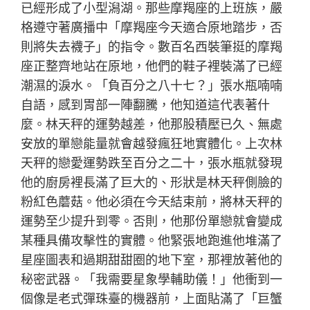
已經形成了小型潟湖。那些摩羯座的上班族，嚴
格遵守著廣播中「摩羯座今天適合原地踏步，否
則將失去襪子」的指令。數百名西裝筆挺的摩羯
座正整齊地站在原地，他們的鞋子裡裝滿了已經
潮濕的淚水。「負百分之八十七？」張水瓶喃喃
自語，感到胃部一陣翻騰，他知道這代表著什
麼。林天秤的運勢越差，他那股積壓已久、無處
安放的單戀能量就會越發瘋狂地實體化。上次林
天秤的戀愛運勢跌至百分之二十，張水瓶就發現
他的廚房裡長滿了巨大的、形狀是林天秤側臉的
粉紅色蘑菇。他必須在今天結束前，將林天秤的
運勢至少提升到零。否則，他那份單戀就會變成
某種具備攻擊性的實體。他緊張地跑進他堆滿了
星座圖表和過期甜甜圈的地下室，那裡放著他的
秘密武器。「我需要星象學輔助儀！」他衝到一
個像是老式彈珠臺的機器前，上面貼滿了「巨蟹