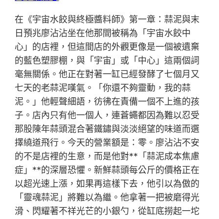
在《宇宙水餃與終極醬料師》第一章：蒜泥與末
日預兆廖沾沾坐在他那間被稱為「宇宙水餃中
心」的店裡，但這間店的外觀更像是一個被遺棄
的藍色塑膠棚，與「宇宙」或「中心」這兩個詞
毫無關係。他正在對著一缸已經發酵了七個月又
七天的老蒜泥嘆氣。「你還不夠靈動，我的蒜
泥。」他輕聲細語，彷彿在責備一個不上進的孩
子。店內只有他一個人，連蒼蠅都因為難以忍受
那股陳年蒜頭混合著鐵鏽與淡淡絕望的味道而選
擇繞道飛行。今天的營業額是：零。廖沾沾不安
的不是店裡的生意，而是他對**「蒜泥成本焦慮
症」**的深層恐懼。新鮮蒜頭每公斤的價格正在
以超光速上漲，如果再這樣下去，他引以為傲的
「靈魂蒜泥」將難以為繼。他拿著一把被磨得光
滑、閃耀著不祥光芒的小銀勺，從缸底撈起一坨