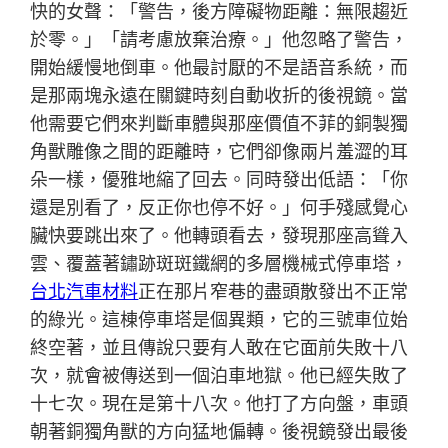
快的女聲：「警告，後方障礙物距離：無限趨近
於零。」「請考慮放棄治療。」他忽略了警告，
開始緩慢地倒車。他最討厭的不是語音系統，而
是那兩塊永遠在關鍵時刻自動收折的後視鏡。當
他需要它們來判斷車體與那座價值不菲的銅製獨
角獸雕像之間的距離時，它們卻像兩片羞澀的耳
朵一樣，優雅地縮了回去。同時發出低語：「你
還是別看了，反正你也停不好。」何手殘感覺心
臟快要跳出來了。他轉頭看去，發現那座高聳入
雲、覆蓋著鏽跡斑斑鐵網的多層機械式停車塔，
台北汽車材料
正在那片窄巷的盡頭散發出不正常
的綠光。這棟停車塔是個異類，它的三號車位始
終空著，並且傳說只要有人敢在它面前失敗十八
次，就會被傳送到一個泊車地獄。他已經失敗了
十七次。現在是第十八次。他打了方向盤，車頭
朝著銅獨角獸的方向猛地偏轉。後視鏡發出最後