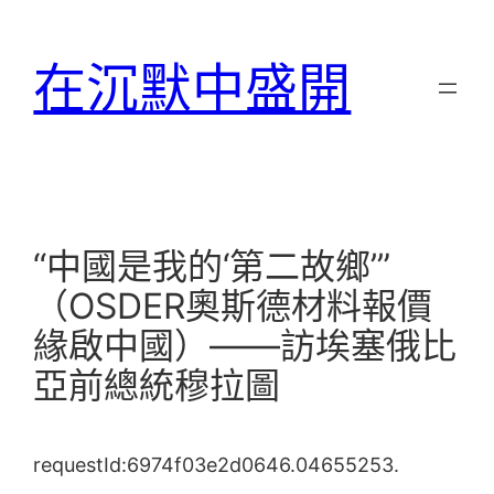
跳
至
在沉默中盛開
主
要
內
容
“中國是我的‘第二故鄉’”
（OSDER奧斯德材料報價
緣啟中國）——訪埃塞俄比
亞前總統穆拉圖
requestId:6974f03e2d0646.04655253.