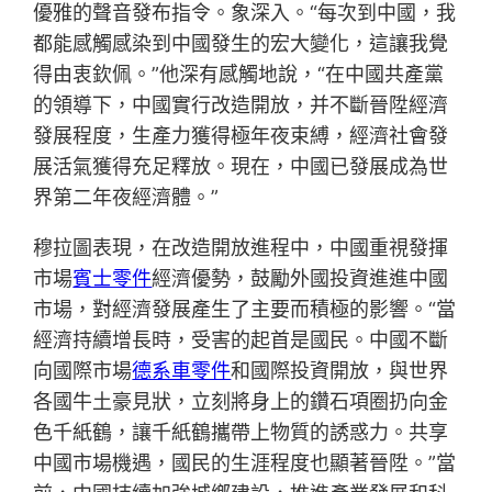
優雅的聲音發布指令。象深入。“每次到中國，我
都能感觸感染到中國發生的宏大變化，這讓我覺
得由衷欽佩。”他深有感觸地說，“在中國共產黨
的領導下，中國實行改造開放，并不斷晉陞經濟
發展程度，生產力獲得極年夜束縛，經濟社會發
展活氣獲得充足釋放。現在，中國已發展成為世
界第二年夜經濟體。”
穆拉圖表現，在改造開放進程中，中國重視發揮
市場
賓士零件
經濟優勢，鼓勵外國投資進進中國
市場，對經濟發展產生了主要而積極的影響。“當
經濟持續增長時，受害的起首是國民。中國不斷
向國際市場
德系車零件
和國際投資開放，與世界
各國牛土豪見狀，立刻將身上的鑽石項圈扔向金
色千紙鶴，讓千紙鶴攜帶上物質的誘惑力。共享
中國市場機遇，國民的生涯程度也顯著晉陞。”當