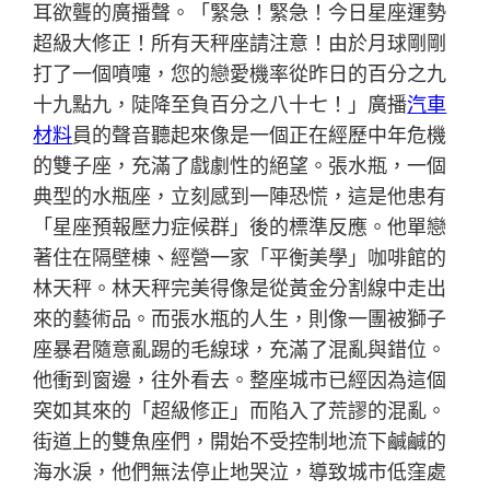
耳欲聾的廣播聲。「緊急！緊急！今日星座運勢
超級大修正！所有天秤座請注意！由於月球剛剛
打了一個噴嚏，您的戀愛機率從昨日的百分之九
十九點九，陡降至負百分之八十七！」廣播
汽車
材料
員的聲音聽起來像是一個正在經歷中年危機
的雙子座，充滿了戲劇性的絕望。張水瓶，一個
典型的水瓶座，立刻感到一陣恐慌，這是他患有
「星座預報壓力症候群」後的標準反應。他單戀
著住在隔壁棟、經營一家「平衡美學」咖啡館的
林天秤。林天秤完美得像是從黃金分割線中走出
來的藝術品。而張水瓶的人生，則像一團被獅子
座暴君隨意亂踢的毛線球，充滿了混亂與錯位。
他衝到窗邊，往外看去。整座城市已經因為這個
突如其來的「超級修正」而陷入了荒謬的混亂。
街道上的雙魚座們，開始不受控制地流下鹹鹹的
海水淚，他們無法停止地哭泣，導致城市低窪處