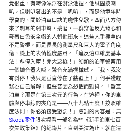
覺很重，有時像漂浮在游泳池裡。他試圖按喇
叭，但喇叭發出的不是「叭叭」，而是他童年時
學會的、關於泊車口訣的魔性兒歌。四面八方傳
來了刺耳的剎車聲，接著，一群穿著反光背心和
戴著白色安全帽的人朝他衝來。這些人手裡拿的
不是警棍，而是長長的測量尺和巨大的電子角度
儀，臉上的表情極度嚴肅。「違反泊車維度基本
法！斜停入庫！罪大惡極！」領頭的泊車警察用
一個擴音器大喊，聲音充滿機械感。「我、我沒
有斜停！我只是垂直停在了牆壁上！」何手殘趕
緊為自己辯解，但聲音因為恐懼而顫抖。「垂直
泊車？那是在第三次元的行為，在這裡，你的車
體與停車線的夾角是——八十九點七度！按照維
度法則，你必須接受懲罰！」懲罰的內容是：無
Skoda零件
限次觀看一部名為**《新手泊車七百
次失敗集錦》的紀錄片，直到哭泣為止。就在這