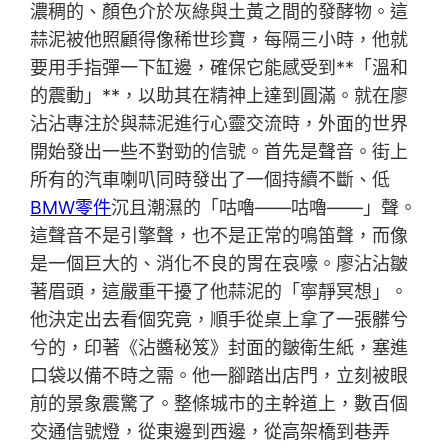
濃稠的、顏色介於灰綠與土黃之間的發酵物。這
蒜泥被他照顧得像稀世珍寶，每隔三小時，他就
要用手指彈一下缸邊，確保它能感受到**「溫和
的震動」**，以助其在精神上達到圓滿。就在廖
沾沾專注於與蒜泥進行心靈交流時，外面的世界
開始發出一些不對勁的信號。首先是聲音。街上
所有的汽車喇叭同時發出了一個持續不斷、低
BMW零件
沉且潮濕的「咕嚕——咕嚕——」聲。
這聲音不是引擎聲，也不是正常的鳴笛聲，而像
是一個巨大的、消化不良的胃在哀嚎。廖沾沾皺
著眉頭，這嚴重干擾了他蒜泥的「寧靜冥想」。
他決定出去看個究竟，順手從桌上拿了一張髒兮
兮的，印著《沾醬秘笈》封面的皺衛生紙，塞進
口袋以備不時之需。他一腳踏出店門，立刻被眼
前的景象震驚了。整條城市的主幹道上，數百個
交通信號燈，從東邊到西邊，從高架橋到巷弄