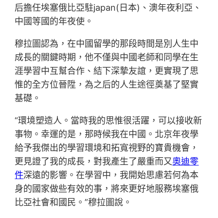
后擔任埃塞俄比亞駐japan(日本)、澳年夜利亞、
中國等國的年夜使。
穆拉圖認為，在中國留學的那段時間是別人生中
成長的關鍵時期，他不僅與中國老師和同學在生
涯學習中互幫合作、結下深摯友誼，更實現了思
惟的全方位晉陞，為之后的人生途徑奠基了堅實
基礎。
“環境塑造人。當時我的思惟很活躍，可以接收新
事物。幸運的是，那時候我在中國。北京年夜學
給予我傑出的學習環境和拓寬視野的寶貴機會，
更見證了我的成長，對我產生了嚴重而又
奧迪零
件
深遠的影響。在學習中，我開始思慮若何為本
身的國家做些有效的事，將來更好地服務埃塞俄
比亞社會和國民。”穆拉圖說。