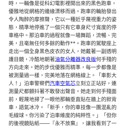
時，一輛像是從科幻電影裡開出來的黑色跑車，
優雅地從網格的邊緣漂移而過。跑車的輪胎發出
令人陶醉的摩擦聲，它以一種近乎蔑視重力的姿
態，精準地停進了一個只有它車身尺寸寬度的停
車格中。那泊車的過程就像一場舞蹈，流暢、完
美，且毫無任何多餘的動作**。跑車的駕駛座上
走出一個全身黑色皮衣的女人，她戴著一副透明
護目鏡，冷酷地朝著
油氣分離器改良版
何手殘的
方向走來。她的步伐優雅而精準，每一步都像是
被測量過一樣，完美地落在網格線上。「車影大
人！」泊車警察們
汽車空氣芯
立刻立正站好，連
測量尺都顫抖著不敢發出聲音。她走到何手殘面
前，輕蔑地掃了一眼他那輛垂直貼在牆上的掀背
車，語氣冰冷。「新手，你的車技像一團混亂的
毛線球。你污染了泊車維度的純粹性。」「但你
的後視鏡貼紙——『永不放棄』，讓我看到了一