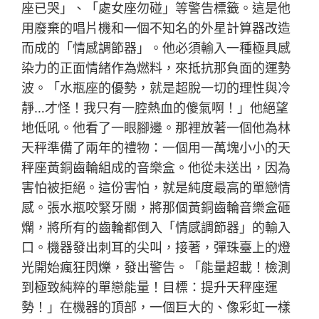
座已哭」、「處女座勿碰」等警告標籤。這是他
用廢棄的唱片機和一個不知名的外星計算器改造
而成的「情感調節器」。他必須輸入一種極具感
染力的正面情緒作為燃料，來抵抗那負面的運勢
波。「水瓶座的優勢，就是超脫一切的理性與冷
靜…才怪！我只有一腔熱血的傻氣啊！」他絕望
地低吼。他看了一眼腳邊。那裡放著一個他為林
天秤準備了兩年的禮物：一個用一萬塊小小的天
秤座黃銅齒輪組成的音樂盒。他從未送出，因為
害怕被拒絕。這份害怕，就是純度最高的單戀情
感。張水瓶咬緊牙關，將那個黃銅齒輪音樂盒砸
爛，將所有的齒輪都倒入「情感調節器」的輸入
口。機器發出刺耳的尖叫，接著，彈珠臺上的燈
光開始瘋狂閃爍，發出警告。「能量超載！檢測
到極致純粹的單戀能量！目標：提升天秤座運
勢！」在機器的頂部，一個巨大的、像彩虹一樣