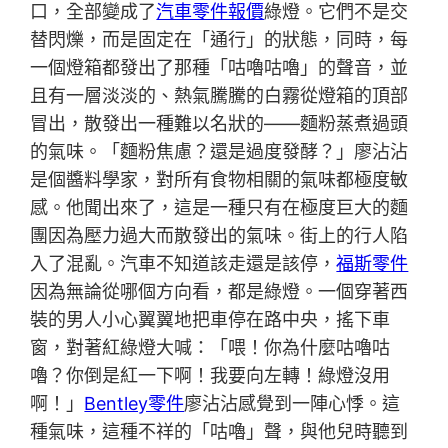
口，全部變成了
汽車零件報價
綠燈。它們不是交
替閃爍，而是固定在「通行」的狀態，同時，每
一個燈箱都發出了那種「咕嚕咕嚕」的聲音，並
且有一層淡淡的、熱氣騰騰的白霧從燈箱的頂部
冒出，散發出一種難以名狀的——麵粉蒸煮過頭
的氣味。「麵粉焦慮？還是過度發酵？」廖沾沾
是個醬料學家，對所有食物相關的氣味都極度敏
感。他聞出來了，這是一種只有在極度巨大的麵
團因為壓力過大而散發出的氣味。街上的行人陷
入了混亂。汽車不知道該走還是該停，
福斯零件
因為無論從哪個方向看，都是綠燈。一個穿著西
裝的男人小心翼翼地把車停在路中央，搖下車
窗，對著紅綠燈大喊：「喂！你為什麼咕嚕咕
嚕？你倒是紅一下啊！我要向左轉！綠燈沒用
啊！」
Bentley零件
廖沾沾感覺到一陣心悸。這
種氣味，這種不祥的「咕嚕」聲，與他兒時聽到