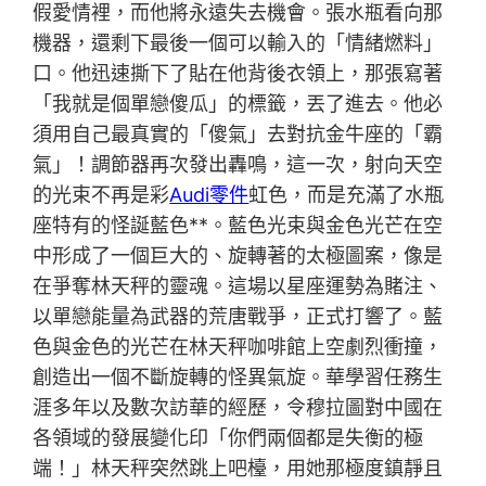
假愛情裡，而他將永遠失去機會。張水瓶看向那
機器，還剩下最後一個可以輸入的「情緒燃料」
口。他迅速撕下了貼在他背後衣領上，那張寫著
「我就是個單戀傻瓜」的標籤，丟了進去。他必
須用自己最真實的「傻氣」去對抗金牛座的「霸
氣」！調節器再次發出轟鳴，這一次，射向天空
的光束不再是彩
Audi零件
虹色，而是充滿了水瓶
座特有的怪誕藍色**。藍色光束與金色光芒在空
中形成了一個巨大的、旋轉著的太極圖案，像是
在爭奪林天秤的靈魂。這場以星座運勢為賭注、
以單戀能量為武器的荒唐戰爭，正式打響了。藍
色與金色的光芒在林天秤咖啡館上空劇烈衝撞，
創造出一個不斷旋轉的怪異氣旋。華學習任務生
涯多年以及數次訪華的經歷，令穆拉圖對中國在
各領域的發展變化印「你們兩個都是失衡的極
端！」林天秤突然跳上吧檯，用她那極度鎮靜且