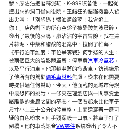
發。廖沾沾抱著蒜泥缸、K-999咬著他，一起從
撞出來的洞口衝向後院。王醋狂的醋罐機器人發
出尖叫：「別想逃！醬油黨餘孽！我會追上
你！」店內剩下的所有空盤子被醋酸氣波震碎，
發出了最後的哀鳴。廖沾沾的宇宙冒險，就在這
片蒜泥、中藥和醋酸的混亂中，拉開了帷幕。
《平行泊車維度：車位爭奪戰》何手殘的人生，
被兩個巨大的陰影籠罩著：停車費
汽車冷氣芯
，
以及平行泊車。他那輛老舊的掀背車，彷彿繼承
了他所有的駕駛
德系車材料
焦慮，從未在他需要
時提供過任何幫助。今天，他面臨的是城市傳說
中最恐怖的挑戰，一條夾在理髮店與一間專賣金
屬雕像的畫廊之間的窄巷。一個看起來比他車子
尺寸小上三十公分的停車格，上面還灑著一層可
疑的白色粉末。何手殘深吸一口氣。將車子打了
倒檔。他的車載語音
VW零件
系統發出了令人不