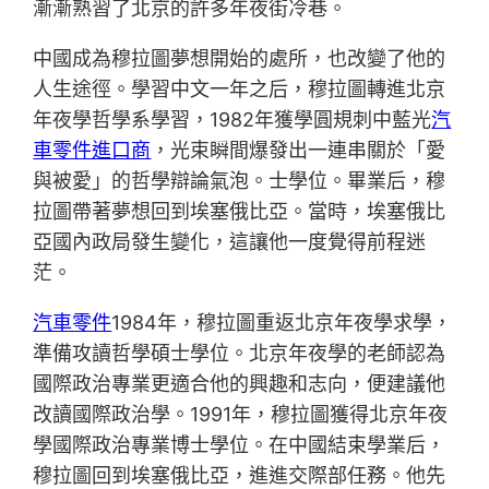
漸漸熟習了北京的許多年夜街冷巷。
中國成為穆拉圖夢想開始的處所，也改變了他的
人生途徑。學習中文一年之后，穆拉圖轉進北京
年夜學哲學系學習，1982年獲學圓規刺中藍光
汽
車零件進口商
，光束瞬間爆發出一連串關於「愛
與被愛」的哲學辯論氣泡。士學位。畢業后，穆
拉圖帶著夢想回到埃塞俄比亞。當時，埃塞俄比
亞國內政局發生變化，這讓他一度覺得前程迷
茫。
汽車零件
1984年，穆拉圖重返北京年夜學求學，
準備攻讀哲學碩士學位。北京年夜學的老師認為
國際政治專業更適合他的興趣和志向，便建議他
改讀國際政治學。1991年，穆拉圖獲得北京年夜
學國際政治專業博士學位。在中國結束學業后，
穆拉圖回到埃塞俄比亞，進進交際部任務。他先