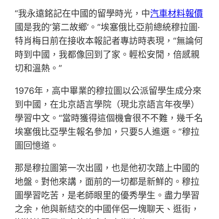
“我永遠銘記在中國的留學時光，中
汽車材料報價
國是我的‘第二故鄉’。”埃塞俄比亞前總統穆拉圖·
特肖梅日前在接收本報記者專訪時表現，“無論何
時到中國，我都像回到了家。輕松安閒，倍感親
切和溫熱。”
1976年，高中畢業的穆拉圖以公派留學生成分來
到中國，在北京語言學院（現北京語言年夜學）
學習中文。“當時獲得這個機會很不不難，幾千名
埃塞俄比亞學生報名參加，只要5人進選。”穆拉
圖回憶道。
那是穆拉圖第一次出國，也是他初次踏上中國的
地盤。對他來講，面前的一切都是新鮮的。穆拉
圖學習吃苦，是老師眼里的優秀學生。盡力學習
之余，他與新結交的中國伴侶一塊聊天、逛街，