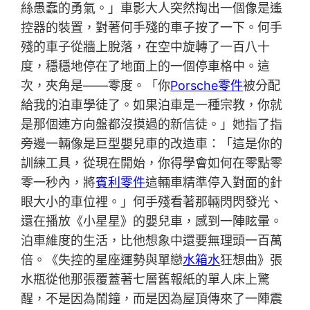
絲愚蠢的勇氣。」車影大人突然掏出一個像是遙
控器的裝置，對著何手殘的車子按了一下。何手
殘的車子從牆上脫落，在空中旋轉了一百八十
度，穩穩地停在了地面上的一個停車格中。這
次，夾角是——零度。「你
Porsche零件
被分配
給我的泊車學徒了。如果泊車是一種宗教，你就
是那個連方向盤都沒摸過的新信徒。」她指了指
旁邊一輛像是巨型嬰兒車的改造車：「這是你的
訓練工具，從現在開始，你得學會如何在零點零
零一秒內，將
賓利零件
這輛車精準停入對面的針
眼大小的車位裡。」何手殘看著那輛閃閃發光、
還在播放《小星星》的嬰兒車，感到一陣眩暈。
泊車維度的生活，比他想象中還要無理頭一百萬
倍。《失控的星座運勢與單戀
水箱水
狂想曲》張
水瓶從他那張覆蓋著七層舊報紙的單人床上驚
醒，不是因為鬧鐘，而是因為屋頂傳來了一陣震