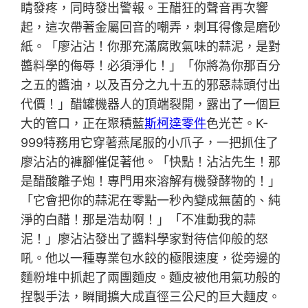
睛發疼，同時發出警報。王醋狂的聲音再次響
起，這次帶著金屬回音的嘲弄，刺耳得像是磨砂
紙。「廖沾沾！你那充滿腐敗氣味的蒜泥，是對
醬料學的侮辱！必須淨化！」「你將為你那百分
之五的醬油，以及百分之九十五的邪惡蒜頭付出
代價！」醋罐機器人的頂端裂開，露出了一個巨
大的管口，正在聚積藍
斯柯達零件
色光芒。K-
999特務用它穿著燕尾服的小爪子，一把抓住了
廖沾沾的褲腳催促著他。「快點！沾沾先生！那
是醋酸離子炮！專門用來溶解有機發酵物的！」
「它會把你的蒜泥在零點一秒內變成無菌的、純
淨的白醋！那是浩劫啊！」「不准動我的蒜
泥！」廖沾沾發出了醬料學家對待信仰般的怒
吼。他以一種專業包水餃的極限速度，從旁邊的
麵粉堆中抓起了兩團麵皮。麵皮被他用氣功般的
捏製手法，瞬間擴大成直徑三公尺的巨大麵皮。