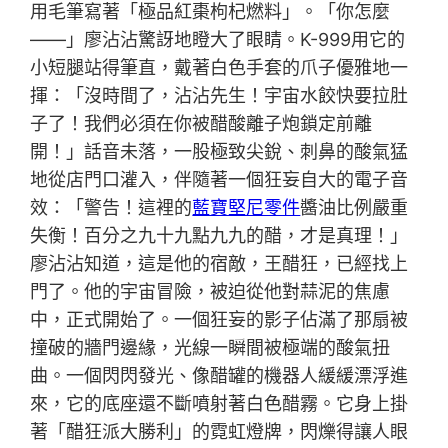
用毛筆寫著「極品紅棗枸杞燃料」。「你怎麼
——」廖沾沾驚訝地瞪大了眼睛。K-999用它的
小短腿站得筆直，戴著白色手套的爪子優雅地一
揮：「沒時間了，沾沾先生！宇宙水餃快要拉肚
子了！我們必須在你被醋酸離子炮鎖定前離
開！」話音未落，一股極致尖銳、刺鼻的酸氣猛
地從店門口灌入，伴隨著一個狂妄自大的電子音
效：「警告！這裡的
藍寶堅尼零件
醬油比例嚴重
失衡！百分之九十九點九九的醋，才是真理！」
廖沾沾知道，這是他的宿敵，王醋狂，已經找上
門了。他的宇宙冒險，被迫從他對蒜泥的焦慮
中，正式開始了。一個狂妄的影子佔滿了那扇被
撞破的牆門邊緣，光線一瞬間被極端的酸氣扭
曲。一個閃閃發光、像醋罐的機器人緩緩漂浮進
來，它的底座還不斷噴射著白色醋霧。它身上掛
著「醋狂派大勝利」的霓虹燈牌，閃爍得讓人眼