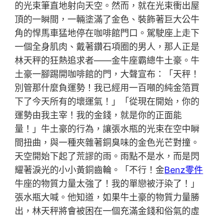
的光束筆直地射向天空。然而，就在光束衝出屋
頂的一瞬間，一輛塗滿了金色、裝飾著巨大公牛
角的悍馬車猛地停在咖啡館門口。駕駛座上走下
一個全身肌肉、戴著鑽石項圈的男人，那人正是
林天秤的狂熱追求者——金牛座霸總牛土豪。牛
土豪一腳踢開咖啡館的門，大聲宣布：「天秤！
別管那什麼負運勢！我已經用一百噸的純金箔買
下了今天所有的壞運氣！」「從現在開始，你的
運勢由我主宰！我的金錢，就是你的正面能
量！」牛土豪的行為，讓張水瓶的光束在空中瞬
間扭曲，與一種夾雜著銅臭味的金色光芒對撞。
天空開始下起了荒謬的雨。雨點不是水，而是閃
耀著淚光的小小黃銅齒輪。「不行！金
Benz零件
牛座的物質力量太強了！我的單戀被汙染了！」
張水瓶大喊。他知道，如果牛土豪的物質力量勝
出，林天秤將會被困在一個充滿金錢和俗氣的虛