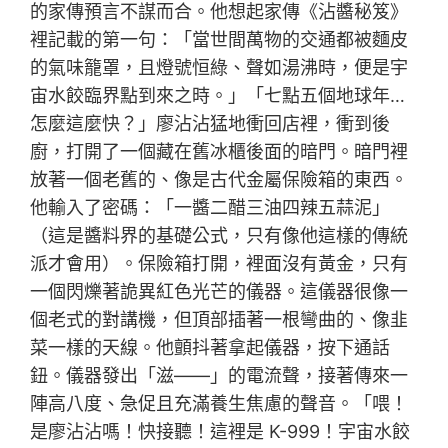
的家傳預言不謀而合。他想起家傳《沾醬秘笈》
裡記載的第一句：「當世間萬物的交通都被麵皮
的氣味籠罩，且燈號恒綠、聲如湯沸時，便是宇
宙水餃臨界點到來之時。」「七點五個地球年…
怎麼這麼快？」廖沾沾猛地衝回店裡，衝到後
廚，打開了一個藏在舊冰櫃後面的暗門。暗門裡
放著一個老舊的、像是古代金屬保險箱的東西。
他輸入了密碼：「一醬二醋三油四辣五蒜泥」
（這是醬料界的基礎公式，只有像他這樣的傳統
派才會用）。保險箱打開，裡面沒有黃金，只有
一個閃爍著詭異紅色光芒的儀器。這儀器很像一
個老式的對講機，但頂部插著一根彎曲的、像韭
菜一樣的天線。他顫抖著拿起儀器，按下通話
鈕。儀器發出「滋——」的電流聲，接著傳來一
陣高八度、急促且充滿養生焦慮的聲音。「喂！
是廖沾沾嗎！快接聽！這裡是 K-999！宇宙水餃