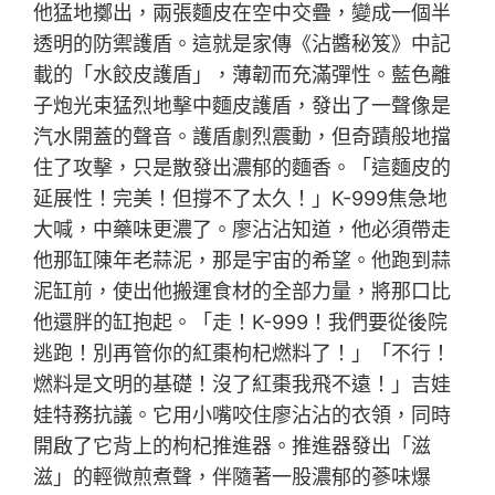
他猛地擲出，兩張麵皮在空中交疊，變成一個半
透明的防禦護盾。這就是家傳《沾醬秘笈》中記
載的「水餃皮護盾」，薄韌而充滿彈性。藍色離
子炮光束猛烈地擊中麵皮護盾，發出了一聲像是
汽水開蓋的聲音。護盾劇烈震動，但奇蹟般地擋
住了攻擊，只是散發出濃郁的麵香。「這麵皮的
延展性！完美！但撐不了太久！」K-999焦急地
大喊，中藥味更濃了。廖沾沾知道，他必須帶走
他那缸陳年老蒜泥，那是宇宙的希望。他跑到蒜
泥缸前，使出他搬運食材的全部力量，將那口比
他還胖的缸抱起。「走！K-999！我們要從後院
逃跑！別再管你的紅棗枸杞燃料了！」「不行！
燃料是文明的基礎！沒了紅棗我飛不遠！」吉娃
娃特務抗議。它用小嘴咬住廖沾沾的衣領，同時
開啟了它背上的枸杞推進器。推進器發出「滋
滋」的輕微煎煮聲，伴隨著一股濃郁的蔘味爆