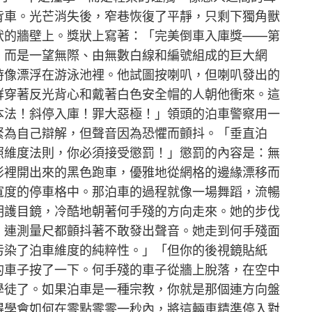
背車。光芒消失後，窄巷恢復了平靜，只剩下獨角獸
狀的牆壁上。獎狀上寫著：「完美倒車入庫獎——第
，而是一望無際、由無數白線和編號組成的巨大網
時像漂浮在游泳池裡。他試圖按喇叭，但喇叭發出的
群穿著反光背心和戴著白色安全帽的人朝他衝來。這
本法！斜停入庫！罪大惡極！」領頭的泊車警察用一
緊為自己辯解，但聲音因為恐懼而顫抖。「垂直泊
照維度法則，你必須接受懲罰！」懲罰的內容是：無
影裡開出來的黑色跑車，優雅地從網格的邊緣漂移而
寬度的停車格中。那泊車的過程就像一場舞蹈，流暢
明護目鏡，冷酷地朝著何手殘的方向走來。她的步伐
，連測量尺都顫抖著不敢發出聲音。她走到何手殘面
污染了泊車維度的純粹性。」「但你的後視鏡貼紙
的車子按了一下。何手殘的車子從牆上脫落，在空中
學徒了。如果泊車是一種宗教，你就是那個連方向盤
得學會如何在零點零零一秒內，將這輛車精準停入對