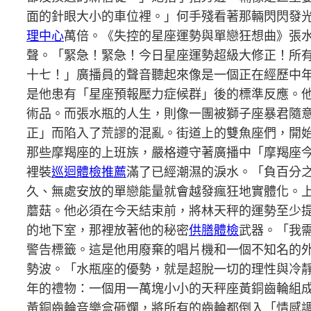
面的針眼大小的車位裡。」何手殘看著那輛閃閃發
理中心
萬倍。《失控的星座運勢與單戀狂想曲》張
聲。「緊急！緊急！今日星座運勢超級大修正！所
十七！」廣播員的聲音聽起來像是一個正在經歷中
是他患有「星座預報壓力症候群」後的標準反應。
術品。而張水瓶的人生，則像一團被獅子座暴君隨
正」而陷入了荒謬的混亂。街道上的雙魚座們，開
那些摩羯座的上班族，嚴格遵守著廣播中「摩羯座
裡裝
巡迴體檢推薦
滿了已經潮濕的淚水。「負百分
久、無處安放的單戀能量就會越發瘋狂地實體化。
蘑菇。他必須在今天結束前，將林天秤的運勢至少
的地下室，那裡放著他的秘密
供膳體檢
武器。「我
警告標籤。這是他用廢棄的唱片機和一個不知名的
勢波。「水瓶座的優勢，就是超脫一切的理性與冷
年的禮物：一個用一萬塊小小的天秤座黃銅齒輪組
黃銅齒輪音樂盒砸爛，將所有的齒輪都倒入「情感