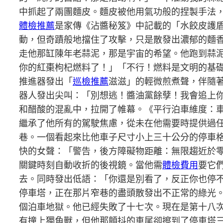
中抓起了兩團麵皮。麵皮被他用氣功般的捏製手法
體檢推薦
是家傳《沾醬秘笈》中記載的「水餃皮護
動，但奇蹟般地擋住了攻擊，只是散發出濃郁的麵香
走他那缸陳年老蒜泥，那是宇宙的希望。他跑到蒜泥
你的紅棗枸杞燃料了！」「不行！燃料是文明的基
推進器發出「
巡檢推薦
滋滋」的輕微煎煮聲，伴隨著
器人發出尖叫：「別想逃！醬油黨餘孽！我會追上
和醋酸的混亂中，拉開了帷幕。《平行泊車維度：
繼承了他所有的駕駛焦慮，從未在他需要時提供過
巷。一個看起來比他車子尺寸小上三十公分的停車
快的女聲：「警告，後方障礙物距離：無限趨近於
關鍵時刻自動收折的後視鏡。當他需
體檢費用
要它
去。同時發出低語：「你還是別看了，反正你也停
停車塔，正在那片窄巷的盡頭散發出不正常的綠光
個泊車地獄。他已經失敗了十七次。現在是第十八
有撞上獨角獸，但他那顫抖的車尾卻擦到了停車塔