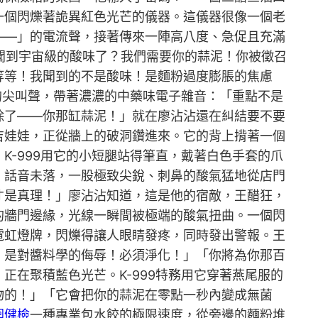
一個閃爍著詭異紅色光芒的儀器。這儀器很像一個老
——」的電流聲，接著傳來一陣高八度、急促且充滿
經聞到宇宙級的酸味了？我們需要你的蒜泥！你被徵召
等等！我聞到的不是酸味！是麵粉過度膨脹的焦慮
的尖叫聲，帶著濃濃的中藥味電子雜音：「重點不是
除了——你那缸蒜泥！」就在廖沾沾還在糾結要不要
吉娃娃，正從牆上的破洞鑽進來。它的背上揹著一個
-999用它的小短腿站得筆直，戴著白色手套的爪
」話音未落，一股極致尖銳、刺鼻的酸氣猛地從店門
才是真理！」廖沾沾知道，這是他的宿敵，王醋狂，
的牆門邊緣，光線一瞬間被極端的酸氣扭曲。一個閃
霓虹燈牌，閃爍得讓人眼睛發疼，同時發出警報。王
，是對醬料學的侮辱！必須淨化！」「你將為你那百
在聚積藍色光芒。K-999特務用它穿著燕尾服的
物的！」「它會把你的蒜泥在零點一秒內變成無菌
迴健檢
一種專業包水餃的極限速度，從旁邊的麵粉堆