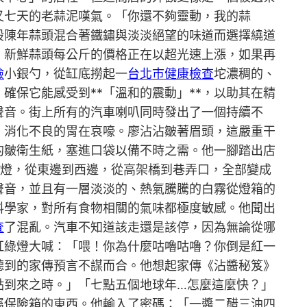
又七天的老蒜泥嘆氣。「你還不夠靈動，我的蒜
股陳年蒜頭混合著鐵鏽與淡淡絕望的味道而選擇繞道
。新鮮蒜頭每公斤的價格正在以超光速上漲，如果再
檢
小銀勺，從缸底撈起一
台北巿健康檢查
坨濃稠的、
保它能感受到**「溫和的震動」**，以助其在精
聲音。街上所有的汽車喇叭同時發出了一個持續不
、消化不良的胃在哀嚎。廖沾沾皺著眉頭，這嚴重干
的皺衛生紙，塞進口袋以備不時之需。他一腳踏出店
燈，從東邊到西邊，從高架橋到巷弄口，全部變成
聲音，並且有一層淡淡的、熱氣騰騰的白霧從燈箱的
料學家，對所有食物相關的氣味都極度敏感。他聞出
查
了混亂。汽車不知道該走還是該停，因為無論從哪
紅綠燈大喊：「喂！你為什麼咕嚕咕嚕？你倒是紅一
聽到的家傳預言不謀而合。他想起家傳《沾醬秘笈》
點到來之時。」「七點五個地球年…怎麼這麼快？」
屬保險箱的東西。他輸入了密碼：「一醬二醋三油四