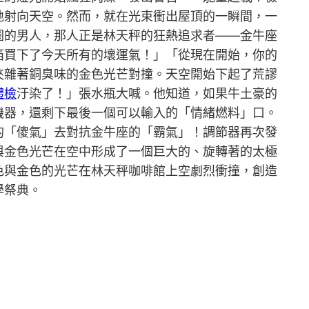
地射向天空。然而，就在光束衝出屋頂的一瞬間，一
圈的男人，那人正是林天秤的狂熱追求者——金牛座
箔買下了今天所有的壞運氣！」「從現在開始，你的
夾雜著銅臭味的金色光芒對撞。天空開始下起了荒謬
體檢
汙染了！」張水瓶大喊。他知道，如果牛土豪的
機器，還剩下最後一個可以輸入的「情緒燃料」口。
的「傻氣」去對抗金牛座的「霸氣」！調節器再次發
與金色光芒在空中形成了一個巨大的、旋轉著的太極
色與金色的光芒在林天秤咖啡館上空劇烈衝撞，創造
學祭典。