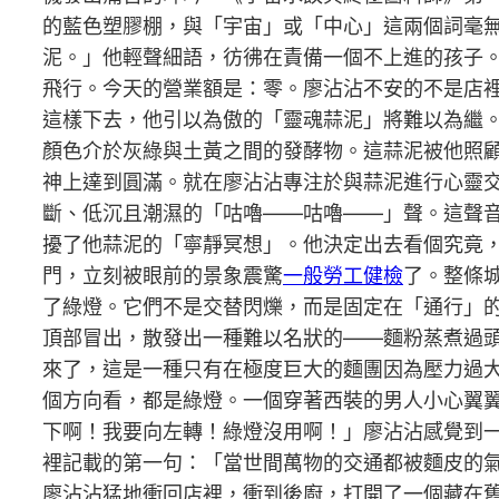
的藍色塑膠棚，與「宇宙」或「中心」這兩個詞毫
泥。」他輕聲細語，彷彿在責備一個不上進的孩子
飛行。今天的營業額是：零。廖沾沾不安的不是店裡
這樣下去，他引以為傲的「靈魂蒜泥」將難以為繼
顏色介於灰綠與土黃之間的發酵物。這蒜泥被他照顧
神上達到圓滿。就在廖沾沾專注於與蒜泥進行心靈
斷、低沉且潮濕的「咕嚕——咕嚕——」聲。這聲
擾了他蒜泥的「寧靜冥想」。他決定出去看個究竟
門，立刻被眼前的景象震驚
一般勞工健檢
了。整條
了綠燈。它們不是交替閃爍，而是固定在「通行」
頂部冒出，散發出一種難以名狀的——麵粉蒸煮過
來了，這是一種只有在極度巨大的麵團因為壓力過
個方向看，都是綠燈。一個穿著西裝的男人小心翼
下啊！我要向左轉！綠燈沒用啊！」廖沾沾感覺到
裡記載的第一句：「當世間萬物的交通都被麵皮的
廖沾沾猛地衝回店裡，衝到後廚，打開了一個藏在