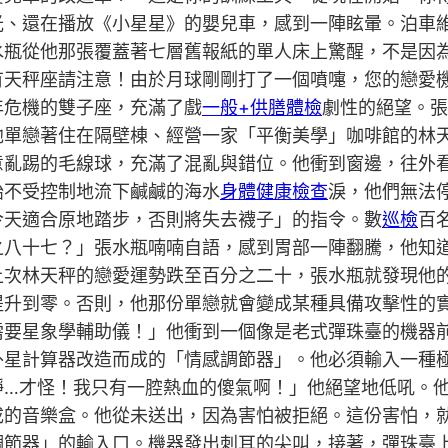
光、還在播放《小星星》的嬰兒車，感到一陣眩暈。泊車
水瓶從他那張覆蓋著七層舊報紙的單人床上驚醒，不是因
有天秤座請注意！由於月球剛剛打了一個噴嚏，您的戀愛
年危機的雙子座，充滿了戲
一般+供膳體檢
劇性的絕望。張
他單戀著住在隔壁棟、經營一家「平衡美學」咖啡館的林
意亂踢的毛線球，充滿了混亂與錯位。他衝到窗邊，往外
始不受控制地流下鹹鹹的海水
身體健康檢查
淚，他們無法
今天適合原地踏步，否則將失去襪子」的指令。數
巡檢
百
之八十七？」張水瓶喃喃自語，感到胃部一陣翻騰，他知
上次林天秤的戀愛運勢跌至百分之二十，張水瓶就發現他
提升到零。否則，他那份單戀就會變成某種具備攻擊性的
需要星象學輔助儀！」他衝到一個像是老式彈珠臺的機器
外星計算器改造而成的「情感調節器」。他必須輸入一種
靜…才怪！我只有一腔熱血的傻氣啊！」他絕望地低吼。
成的音樂盒。他從未送出，因為害怕被拒絕。這份害怕，
調節器」的輸入口。機器發出刺耳的尖叫，接著，彈珠臺