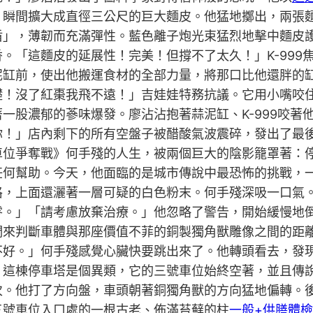
，瞬間擴大成直徑三公尺的巨大麵皮。他猛地擲出，兩張
盾」，薄韌而充滿彈性。藍色離子炮光束猛烈地擊中麵皮
。「這麵皮的延展性！完美！但撐不了太久！」K-999
缸前，使出他搬運食材的全部力量，將那口比他還胖的缸抱
礎！沒了紅棗我飛不遠！」吉娃娃特務抗議。它用小嘴咬
一股濃郁的蔘味爆發。廖沾沾抱著蒜泥缸、K-999咬著
你！」店內剩下的所有空盤子被醋酸氣波震碎，發出了最
車位爭奪戰》何手殘的人生，被兩個巨大的陰影籠罩著：
任何幫助。今天，他面臨的是城市傳說中最恐怖的挑戰，
格，上面還灑著一層可疑的白色粉末。何手殘深吸一口氣
零。」「請考慮放棄治療。」他忽略了警告，開始緩慢地
們來判斷車體與那座價值不菲的銅製獨角獸雕像之間的距
不好。」何手殘感覺心臟快要跳出來了。他轉頭看去，發
。這棟停車塔是個異類，它的三號車位始終空著，並且傳
次。他打了方向盤，車頭朝著銅獨角獸的方向猛地偏轉。
三號車位入口處的一根古老、佈滿苔蘚的柱
一般+供膳體檢