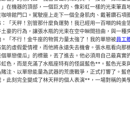
！」在機器的頂部，一個巨大的、像彩虹一樣的光束筆直
在咖啡館門口。駕駛座上走下一個全身肌肉、戴著鑽石項
布：「天秤！別管那什麼負運勢！我已經用一百噸的純金
牛土豪的行為，讓張水瓶的光束在空中瞬間扭曲，與一種
輪。「不行！金牛座的物質力量太強了！我的單戀被
員工
俗氣的虛假愛情裡，而他將永遠失去機會。張水瓶看向那
是個單戀傻瓜」的標籤，丟了進去。他必須用自己最真實
虹色，而是充滿了水瓶座特有的怪誕藍色**。藍色光束
為賭注、以單戀能量為武器的荒唐戰爭，正式打響了。藍
，此刻完全變成了林天秤的個人表演**，一場對稱的美