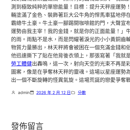
測到極致純粹的單戀能量！目標：提升天秤座運勢
輛塗滿了金色、裝飾著巨大公牛角的悍馬車猛地停
霸總牛土豪。牛土豪一腳踢開咖啡館的門，大聲宣
運勢由我主宰！我的金錢，就是你的正面能量！」
的雨。雨點不是水，而是閃耀著淚光的小小黃銅齒
物質力量勝出，林天秤將會被困在一個充滿金錢和
他迅速撕下了貼在他背後衣領上，那張寫著「我就
勞工體健
出轟鳴，這一次，射向天空的光束不再是彩
圖案，像是在爭奪林天秤的靈魂。這場以星座運勢
出一個不斷旋轉的怪異氣旋。這場荒誕的戀愛爭奪戰
admin
2026 年 2 月 12 日
分數
發佈留言