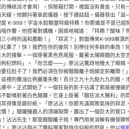
樣的傳統派才會用）。保險箱打開，裡面沒有黃金，只有
的天線。他顫抖著拿起儀器，按下通話鈕。儀器發出「滋
是 K-999！宇宙水餃聯盟特級特務！你那邊是不是已
嗡嗡作響，他捏著對講機，困惑地喊道：「特務？酸味？
三小時的溫和震動！」「蒜泥？」對面傳來K-999崩潰
快沒紅棗了！快！我們在你的後院！別帶任何多餘的東西！
巨大的撞擊。一個穿著黑色燕尾服、戴著太陽眼鏡的太空
枸杞燃料」。「你怎麼——」廖沾沾驚訝地瞪大了眼睛。K
快要拉肚子了！我們必須在你被醋酸離子炮鎖定前離開！
！這裡的醬油比例嚴重失衡！百分之九十九點九九的醋，
焦慮中，正式開始了。一個狂妄的影子佔滿了那扇被撞破
還不斷噴射著白色醋霧。它身上掛著「醋狂派大勝利」的
刺耳得像是磨砂紙。「廖沾沾！你那充滿腐敗氣味的蒜泥
價！」醋罐機器人的頂端裂開，露出了一個巨大的管口，正
點！沾沾先生！那是醋酸離子炮！專門用來溶解有機發酵
泥！」廖沾沾發出了醬料學家對待信仰般的怒吼。他以
巡