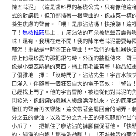
辣五蒜泥」（這是醬料界的基礎公式，只有像他這
式的對講機，但頂部插著一根彎曲的、像韭菜一樣
養生焦慮的聲音。「喂！是廖沾沾嗎！快接聽！這裡
了！
巡檢推薦
馬上！」廖沾沾的耳朵被這聲音震得
味！還有，我現在走不開！我的陳年老蒜泥需要每隔
蒜泥！重點是**時空正在彎曲！**我們的推進器
帶上他最珍愛的那把銀勺時，外面的牆壁傳來一聲
像是小型瓦斯桶的東西，桶上用毛筆寫著「極品紅棗
子優雅地一揮：「沒時間了，沾沾先生！宇宙水餃
口灌入，伴隨著一個狂妄自大的電子音效：「警告
已經找上門了。他的宇宙冒險，被迫從他對蒜泥的
閃發光、像醋罐的機器人緩緩漂浮進來，它的底座
醋狂的聲音再次響起，這次帶著金屬回音的嘲弄，
分之五的醬油，以及百分之九十五的邪惡蒜頭付出代
小爪子，一把抓住了廖沾沾的褲腳催促著他。「快
的、純淨的白醋！那是浩劫啊！」「不准動我的蒜