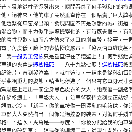
光芒。猛地從柱子爆發出來，瞬間吞噬了何手殘和他的掀
等他回過神來，他的車子竟然垂直停在一個貼滿了巨大獎
。他趕緊從車窗探出頭，發現周圍不再是熟悉的城市街道
的混合物，而重力似乎是隨機變化的，有時感覺很重，有
訣的魔性兒歌。四面八方傳來了刺耳的剎車聲，接著，一
的電子角度儀，臉上的表情極度嚴肅。「違反泊車維度基
停！我
一般勞工健檢
只是垂直停在了牆壁上！」何手殘趕
停車線的夾角是
體檢推薦
——八十九點七度！
巡檢推薦
按
的紀錄片，直到哭泣為止。就在這時，一輛像是從科幻電
近乎蔑視重力的姿態，精準地停進了一個只有它車身尺寸
的駕駛座上走出一個全身黑色皮衣的女人，她戴著一副透
落在網格線上。「車影大人！」泊車警察們立刻立正站好
，語氣冰冷。「新手，你的車技像一團混亂的毛線球。你
」車影大人突然掏出一個像是遙控器的裝置，對著何手殘
車格中。這次，夾角是——零度。「你被分配給我的泊車
嬰兒車的改造車：「這是你的訓練工具，從現在開始，你