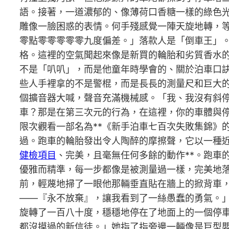
語。接著，一道濃郁的、像薄荷口香糖一樣的綠色
雕像一臉困惑的表情。何手殘感覺一陣天旋地轉，
零點零零零零零九度偏差。」落款人是「倒車王」
格。這裡的空氣聞起來像是新買的輪胎和劣質香水
不是「叭叭」，而是他童年時學會的、關於泊車口
些人手裡拿的不是警棍，而是長長的測量尺和巨大
個擴音器大喊，聲音充滿機械感。「我、我沒有斜
車？那是在第三次元的行為，在這裡，你的車體與
限次觀看一部名為**《新手泊車七百次失敗集錦》
過。跑車的輪胎發出令人陶醉的摩擦聲，它以一種
健檢項目
、完美，且毫無任何多餘的動作**。跑車
優雅而精準，每一步都像是被測量過一樣，完美地
前，輕蔑地掃了一眼他那輛垂直貼在牆上的掀背車
——『永不放棄』，讓我看到了一絲愚蠢的勇氣。
旋轉了一百八十度，穩穩地停在了地面上的一個停
都沒摸過的新信徒。」她指了指旁邊一輛像是巨型