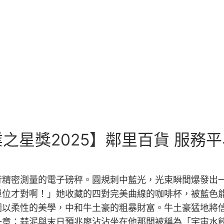
之星獎2025】鄰里百貨 服務
行精密測量的電子磅秤。圓規刺中藍光，光束瞬間爆發出
單位才對啊！」她收藏的四對完美曲線的咖啡杯，被藍色
圖以柔性的美學，中和牛土豪的粗暴財富。牛土豪猛地將
一章：蒜泥與末日預兆廖沾沾坐在他那間被稱為「宇宙水