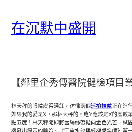
跳
至
在沉默中盛開
主
要
內
容
【鄰里企秀傳醫院健檢項目業
林天秤的眼睛變得通紅，彷彿兩個
巡檢推薦
正在進
如果我的愛是X，那林天秤的回應Y應該是X的虛數
點五度！林天秤隨即將蕾絲絲帶拋向金色光芒，試
機發出痛苦的呻吟。《宇宙水餃與終極醬料師》第