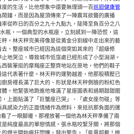
維度的生活，比他想象中還要無理頭一百
巡迴健康管
為鬧鐘，而是因為屋頂傳來了一陣震耳欲聾的廣播
機率從昨日的百分之九十九點九，陡降至負百分之八
水瓶，一個典型的水瓶座，立刻感到一陣恐慌，這
天秤。林天秤完美得像是從黃金分割線中走出來的藝
看去。整座城市已經因為這個突如其來的「超級修
停止地哭泣，導致城市低窪處已經形成了小型潟湖。
名西裝筆挺的摩羯座正整齊地站在原地，他們的鞋子
道這代表著什麼。林天秤的運勢越差，他那股積壓已
的廚房裡長滿了巨大的、形狀是林天秤側臉的粉紅色
實體。他緊張地跑進他堆滿了星座圖表和過期甜甜圈
前，上面貼滿了「巨蟹座已哭」、「處女座勿碰」等
極具感染力的正面情緒作為燃料，來抵抗那負面的運
他看了一眼腳邊。那裡放著一個他為林天秤準備了兩
就是純度最高的單戀情感。張水瓶咬緊牙關，將那個
上的燈光開始瘋狂閃爍，發出警告。「能量超載！檢