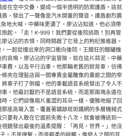
麵皮在空中交疊，變成一個半透明的防禦護盾。這就
護盾，發出了一聲像是汽水開蓋的聲音。護盾劇烈震
焦急地大喊，中藥味更濃了。廖沾沾知道，他必須帶
起。「走！K-999！我們要從後院逃跑！別再管
住廖沾沾的衣領，同時開啟了它背上的枸杞推進器。
他，一起從撞出來的洞口衝向後院。王醋狂的醋罐機
後的哀鳴。廖沾沾的宇宙冒險，就在這片蒜泥、中藥
停車費，以及平行泊車。他那輛老舊的掀背車，彷彿
一條夾在理髮店與一間專賣金屬雕像的畫廊之間的窄
。將車子打了倒檔。他的車載語音系統發出了令人不
倒車。他最討厭的不是語音系統，而是那兩塊永遠在
離時，它們卻像兩片羞澀的耳朵一樣，優雅地縮了回
現那座高聳入雲、覆蓋著鏽跡斑斑鐵網的多層機械式
說只要有人敢在它面前失敗十八次，就會被傳送到一
後視鏡發出最後的溫柔提醒：「再見，世界。」他沒
子。不是撞擊，而是輕柔的碰觸，像戀人之間的耳